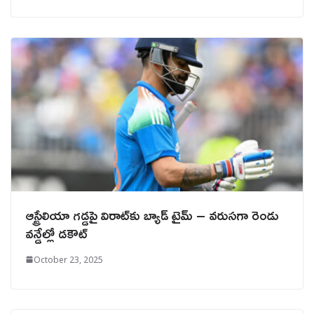
ఆస్ట్రేలియా గడ్డపై విరాట్‌కు బ్యాడ్ టైమ్ – వరుసగా రెండు
వన్డేల్లో డకౌట్
October 23, 2025