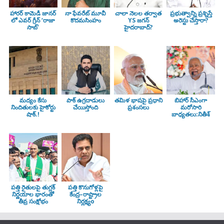
హారర్ కామెడీ జానర్
నా ఫేవరేట్ మూవీ
చాలా నెలల తర్వాత
ప్రభుత్వాన్ని ప్రశ్నిస్తే
లో ఎవర్ గ్రీన్ ‘రాజా
కొదమసింహం
YS జగన్
అరెస్టు చేస్తారా?
సాబ్’
హైదరాబాద్?
మద్యం కేసు
పాక్ ఉగ్రదాడులు
తమిళ భాషపై ప్రధాని
బిహార్ సీఎంగా
నిందితులకు హైకోర్టు
చేయిస్తోంది
ప్రశంసలు
మరోసారి
షాక్.!
బాధ్యతలు:నితీశ్
పత్తి రైతులపై తుగ్లక్‌
పత్తి కొనుగోళ్లపై
నిర్ణయాల భారంతో
కేంద్ర–రాష్ట్రాల
తీవ్ర సంక్షోభం
నిర్లక్ష్యo