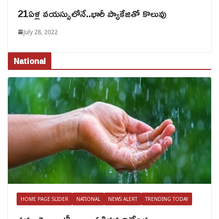
21ఏళ్ల వయస్సులోనే..భారీ ప్యాకేజితో కొలువు
July 28, 2022
National
HOME PAGE SLIDER
NATIONAL
NEWS ALERT
TRENDING TODAY