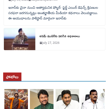
ఇరాన్‌కు చైనా నుంచి అత్యాధునిక షోల్డర్‌ -ఫైర్డ్ ఎయిర్ డిఫెన్స్ క్షిపణుల
సరఫరా జరగనున్నట్లు అంతర్జాతీయ మీడియా కథనాలు వెలువడ్డాయి.
ఈ ఆయుధాలను పాకిస్థాన్‌ మార్గంగా ఇరాన్‌కు
అసిమ్ మునీర్‌కు పెరిగిన అధికారాలు
July 27, 2026
ఫోటోలు