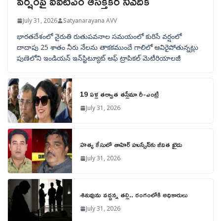
వర్షంపై ఐఐటీఎం ఆసక్తికర నివేదిక
July 31, 2026
Satyanarayana AVV
భారతదేశంలో నైరుతి రుతుపవనాల సమయంలో కురిసే వర్షంలో
దాదాపు 25 శాతం నీరు నేలను తాకకముందే గాలిలో ఆవిరైపోతున్నట్లు
పుణెలోని ఇండియన్ ఇన్‌స్టిట్యూట్ ఆఫ్ ట్రాపికల్ మెటీరియాలజీ
19 ఏళ్ల తర్వాత తస్లీమా రీ-ఎంట్రీ
July 31, 2026
హత్య కేసులో తాహిర్ హుస్సేన్‌కు జీవిత ఖైదు
July 31, 2026
శిశువును వద్దన్న తల్లి.. రంగంలోకి అధికారులు
July 31, 2026