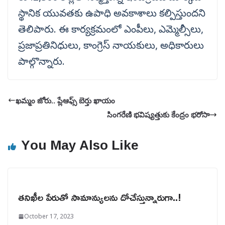
స్థానిక యువతకు ఉపాధి అవకాశాలు కల్పిస్తుందని
తెలిపారు. ఈ కార్యక్రమంలో ఎంపీలు, ఎమ్మెల్సీలు,
ప్రజాప్రతినిధులు, కాంగ్రెస్ నాయకులు, అధికారులు
పాల్గొన్నారు.
ఖమ్మం జోరు.. ప్లేఆఫ్స్ బెర్తు ఖాయం
సింగరేణి భవిష్యత్తుకు కేంద్రం భరోసా
You May Also Like
తనిఖీల పేరుతో సామాన్యులను దోచేస్తున్నారుగా..!
October 17, 2023