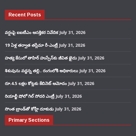
Recent Posts
వర్షంపై ఐఐటీఎం ఆసక్తికర నివేదిక
July 31, 2026
19 ఏళ్ల తర్వాత తస్లీమా రీ-ఎంట్రీ
July 31, 2026
హత్య కేసులో తాహిర్ హుస్సేన్‌కు జీవిత ఖైదు
July 31, 2026
శిశువును వద్దన్న తల్లి.. రంగంలోకి అధికారులు
July 31, 2026
రూ.4.5 లక్షల కోట్లకు కేబినెట్ ఆమోదం
July 31, 2026
రియాల్టీ షోలో గిల్ సోదరి ఎంట్రీ
July 31, 2026
సొంత బ్రాండ్‌తో కోహ్లీ దూకుడు
July 31, 2026
Primary Sections