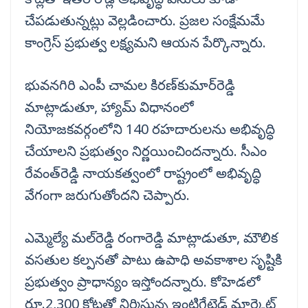
చేపడుతున్నట్లు వెల్లడించారు. ప్రజల సంక్షేమమే
కాంగ్రెస్ ప్రభుత్వ లక్ష్యమని ఆయన పేర్కొన్నారు.
భువనగిరి ఎంపీ చామల కిరణ్‌కుమార్‌రెడ్డి
మాట్లాడుతూ, హ్యామ్ విధానంలో
నియోజకవర్గంలోని 140 రహదారులను అభివృద్ధి
చేయాలని ప్రభుత్వం నిర్ణయించిందన్నారు. సీఎం
రేవంత్‌రెడ్డి నాయకత్వంలో రాష్ట్రంలో అభివృద్ధి
వేగంగా జరుగుతోందని చెప్పారు.
ఎమ్మెల్యే మల్‌రెడ్డి రంగారెడ్డి మాట్లాడుతూ, మౌలిక
వసతుల కల్పనతో పాటు ఉపాధి అవకాశాల సృష్టికి
ప్రభుత్వం ప్రాధాన్యం ఇస్తోందన్నారు. కోహెడలో
రూ.2,300 కోట్లతో నిర్మిస్తున్న ఇంటిగ్రేటెడ్ మార్కెట్