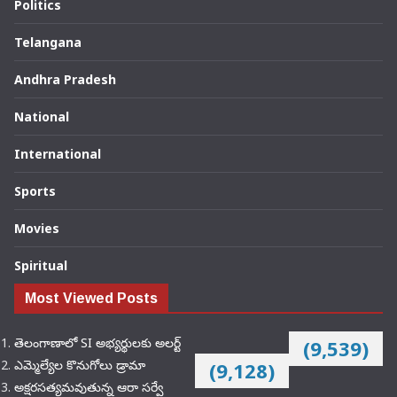
Politics
Telangana
Andhra Pradesh
National
International
Sports
Movies
Spiritual
Most Viewed Posts
తెలంగాణాలో SI అభ్యర్థులకు అలర్ట్
(9,539)
ఎమ్మెల్యేల కొనుగోలు డ్రామా
(9,128)
అక్షరసత్యమవుతున్న ఆరా సర్వే