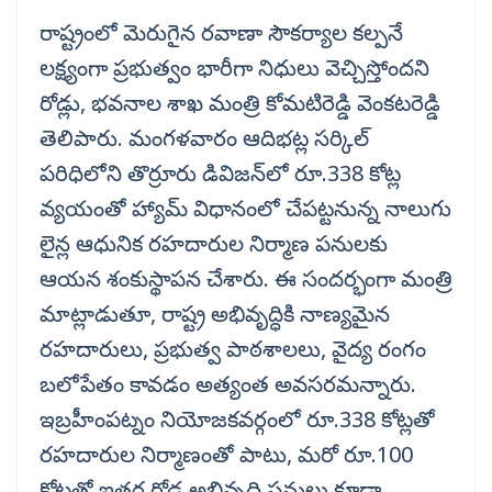
రాష్ట్రంలో మెరుగైన రవాణా సౌకర్యాల కల్పనే
లక్ష్యంగా ప్రభుత్వం భారీగా నిధులు వెచ్చిస్తోందని
రోడ్లు, భవనాల శాఖ మంత్రి కోమటిరెడ్డి వెంకటరెడ్డి
తెలిపారు. మంగళవారం ఆదిభట్ల సర్కిల్
పరిధిలోని తొర్రూరు డివిజన్‌లో రూ.338 కోట్ల
వ్యయంతో హ్యామ్ విధానంలో చేపట్టనున్న నాలుగు
లైన్ల ఆధునిక రహదారుల నిర్మాణ పనులకు
ఆయన శంకుస్థాపన చేశారు. ఈ సందర్భంగా మంత్రి
మాట్లాడుతూ, రాష్ట్ర అభివృద్ధికి నాణ్యమైన
రహదారులు, ప్రభుత్వ పాఠశాలలు, వైద్య రంగం
బలోపేతం కావడం అత్యంత అవసరమన్నారు.
ఇబ్రహీంపట్నం నియోజకవర్గంలో రూ.338 కోట్లతో
రహదారుల నిర్మాణంతో పాటు, మరో రూ.100
కోట్లతో ఇతర రోడ్ల అభివృద్ధి పనులు కూడా