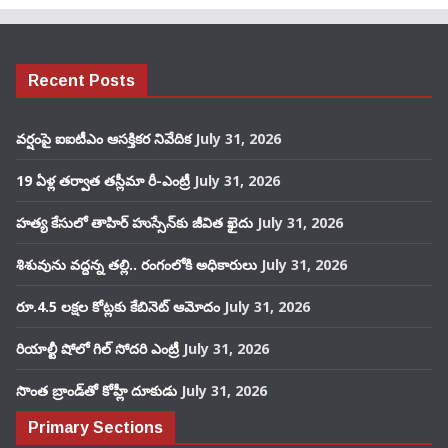
Recent Posts
వర్షంపై ఐఐటీఎం ఆసక్తికర నివేదిక
July 31, 2026
19 ఏళ్ల తర్వాత తస్లీమా రీ-ఎంట్రీ
July 31, 2026
హత్య కేసులో తాహిర్ హుస్సేన్‌కు జీవిత ఖైదు
July 31, 2026
శిశువును వద్దన్న తల్లి.. రంగంలోకి అధికారులు
July 31, 2026
రూ.4.5 లక్షల కోట్లకు కేబినెట్ ఆమోదం
July 31, 2026
రియాల్టీ షోలో గిల్ సోదరి ఎంట్రీ
July 31, 2026
సొంత బ్రాండ్‌తో కోహ్లీ దూకుడు
July 31, 2026
Primary Sections