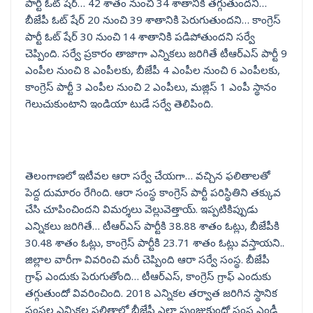
పార్టీ ఓట్ షేర్… 42 శాతం నుంచి 34 శాతానికి తగ్గుతుందని…
బీజేపీ ఓట్ షేర్ 20 నుంచి 39 శాతానికి పెరుగుతుందని… కాంగ్రెస్
పార్టీ ఓట్ షేర్ 30 నుంచి 14 శాతానికి పడిపోతుందని సర్వే
చెప్పింది. సర్వే ప్రకారం తాజాగా ఎన్నికలు జరిగితే టీఆర్ఎస్ పార్టీ 9
ఎంపీల నుంచి 8 ఎంపీలకు, బీజేపీ 4 ఎంపీల నుంచి 6 ఎంపీలకు,
కాంగ్రెస్ పార్టీ 3 ఎంపీల నుంచి 2 ఎంపీలు, మజ్లిస్ 1 ఎంపీ స్థానం
గెలుచుకుంటాని ఇండియా టుడే సర్వే తెలిపింది.
తెలంగాణలో ఇటీవల ఆరా సర్వే చేయగా… వచ్చిన ఫలితాలతో
పెద్ద దుమారం రేగింది. ఆరా సంస్థ కాంగ్రెస్ పార్టీ పరిస్థితిని తక్కువ
చేసి చూపించిందని విమర్శలు వెల్లువెత్తాయ్. ఇప్పటికిప్పుడు
ఎన్నికలు జరిగితే… టీఆర్ఎస్ పార్టీకి 38.88 శాతం ఓట్లు, బీజేపీకి
30.48 శాతం ఓట్లు, కాంగ్రెస్ పార్టీకి 23.71 శాతం ఓట్లు వస్తాయని..
జిల్లాల వారీగా వివరించి మరీ చెప్పింది ఆరా సర్వే సంస్థ. బీజేపీ
గ్రాఫ్ ఎందుకు పెరుగుతోంది… టీఆర్ఎస్, కాంగ్రెస్ గ్రాఫ్ ఎందుకు
తగ్గుతుందో వివరించింది. 2018 ఎన్నికల తర్వాత జరిగిన స్థానిక
సంస్థల ఎన్నికల ఫలితాల్లో బీజేపీ ఎలా పుంజుకుందో సంస్థ ఎండీ