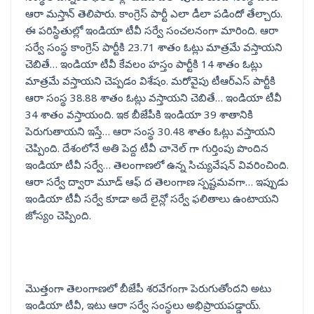
ఆరా మస్తాన్ తెలిపారు. కాంగ్రెస్ పార్టీ ఎలా డీలా పడిందో తేల్చారు.
ఈ పరిస్థితుల్లో ఇండియా టీవీ సర్వే సంచలనంగా మారింది. ఆరా
సర్వే సంస్థ కాంగ్రెస్ పార్టీకి 23.71 శాతం ఓట్లు మాత్రమే వస్తాయని
చెబితే… ఇండియా టీవీ కేవలం హస్తం పార్టీకి 14 శాతం ఓట్లు
మాత్రమే వస్తాయని చెప్పడం విశేషం. మరోవైపు టీఆర్ఎస్ పార్టీకి
ఆరా సంస్థ 38.88 శాతం ఓట్లు వస్తాయని చెబితే… ఇండియా టీవీ
34 శాతం వస్తాయంది. ఇక బీజేపీకి ఇండియా 39 శాతానికి
పెరుగుతాయని ఇస్తే… ఆరా సంస్థ 30.48 శాతం ఓట్లు వస్తాయని
చెప్పింది. దేశంలోనే అతి పెద్ద టీవీ చానెల్ గా గుర్తింపు పొందిన
ఇండియా టీవీ సర్వే… తెలంగాణలో ఉన్న సిచ్యువేషన్ వివరించింది.
ఆరా సర్వే ద్వారా మూడ్ ఆఫ్ ద తెలంగాణ స్పష్టమవగా… ఇప్పుడు
ఇండియా టీవీ సర్వే కూడా అదే లైన్లో సర్వే ఫలితాలు ఉంటాయని
జోస్యం చెప్పింది.
మొత్తంగా తెలంగాణలో బీజేపీ శరవేగంగా పెరుగుతోందని అటు
ఇండియా టీవీ, ఇటు ఆరా సర్వే సంస్థలు అభిప్రాయపడ్డాయ్.