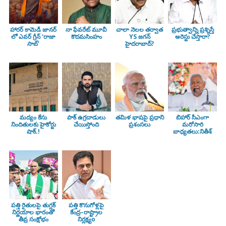
హారర్ కామెడీ జానర్
నా ఫేవరేట్ మూవీ
చాలా నెలల తర్వాత
ప్రభుత్వాన్ని ప్రశ్నిస్తే
లో ఎవర్ గ్రీన్ ‘రాజా
కొదమసింహం
YS జగన్
అరెస్టు చేస్తారా?
సాబ్’
హైదరాబాద్?
మద్యం కేసు
పాక్ ఉగ్రదాడులు
తమిళ భాషపై ప్రధాని
బిహార్ సీఎంగా
నిందితులకు హైకోర్టు
చేయిస్తోంది
ప్రశంసలు
మరోసారి
షాక్.!
బాధ్యతలు:నితీశ్
పత్తి రైతులపై తుగ్లక్‌
పత్తి కొనుగోళ్లపై
నిర్ణయాల భారంతో
కేంద్ర–రాష్ట్రాల
తీవ్ర సంక్షోభం
నిర్లక్ష్యo