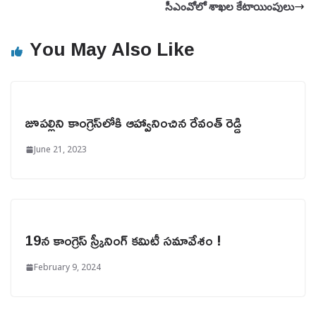
సీఎంవోలో శాఖల కేటాయింపులు
You May Also Like
జూపల్లిని కాంగ్రెస్‌లోకి ఆహ్వానించిన రేవంత్ రెడ్డి
June 21, 2023
19న కాంగ్రెస్ స్క్రీనింగ్ కమిటీ సమావేశం !
February 9, 2024