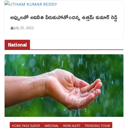
అప్పులతో అవినీతి పేరుకుపోతోందన్న ఉత్తమ్ కుమార్ రెడ్డి
July 25, 2022
National
HOME PAGE SLIDER
NATIONAL
NEWS ALERT
TRENDING TODAY