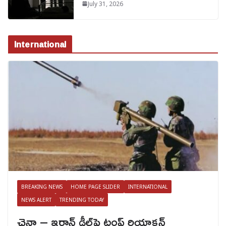
July 31, 2026
International
BREAKING NEWS
HOME PAGE SLIDER
INTERNATIONAL
NEWS ALERT
TRENDING TODAY
చైనా – ఇరాన్ డీల్‌పై ట్రంప్ రియాక్షన్