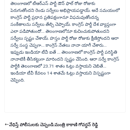
తెలంగాణలో టీఆర్ఎస్ పార్టీ డౌన్ ఫాల్ రోజు రోజుకు
పెరుగుతోందని రెండు సర్వేలు అభిప్రాయపడ్డాయ్. అదే సమయంలో
కాంగ్రెస్ పార్టీ ప్రధాన ప్రతిపక్షంగానూ విఫమవుతోందన్న
సంకేతాలను సర్వేలు తేల్చి చెప్పాయ్. కాంగ్రెస్ పార్టీ దేశ వ్యాప్తంగా
ఎలా పడిపోతుందో… తెలంగాణలోనూ కుచించుకుపోతుందని
సర్వేలు స్పష్టం చేశాయ్. హస్తం పార్టీ రోజు రోజుకు క్షీణిస్తోందని ఆరా
సర్వే సంస్థ చెప్పగా… కాంగ్రెస్ నేతలు నానా యాగీ చేశారు…
ఇప్పుడు ఇండియా టీవీ ఐతే … తెలంగాణలో కాంగ్రెస్ పార్టీ పరిస్థితి
నానాటికీ తీసికట్టుగా మారిందని స్పష్టం చేసింది. ఆరా సర్వే కాంగ్రెస్
పార్టీకి తెలంగాణలో 23.71 శాతం ఓట్లు వస్తాయని చెబితే…
ఇండియా టీవీ కేవలం 14 శాతమే ఓట్లు వస్తాయని విస్పష్టంగా
చెప్పింది.
వేధిస్తే పోలీసులకు చెప్పండి:మంత్రి కాకాణి గోవర్దన్ రెడ్డి