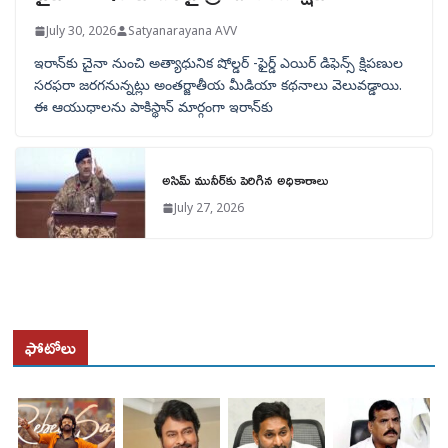
July 30, 2026
Satyanarayana AVV
ఇరాన్‌కు చైనా నుంచి అత్యాధునిక షోల్డర్‌ -ఫైర్డ్ ఎయిర్ డిఫెన్స్ క్షిపణుల
సరఫరా జరగనున్నట్లు అంతర్జాతీయ మీడియా కథనాలు వెలువడ్డాయి.
ఈ ఆయుధాలను పాకిస్థాన్‌ మార్గంగా ఇరాన్‌కు
అసిమ్ మునీర్‌కు పెరిగిన అధికారాలు
July 27, 2026
ఫోటోలు