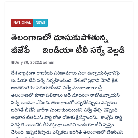
NATIONAL
NEWS
తెలంగాణలో దూసుకుపోతున్న
బీజేపీ… ఇండియా టీవీ సర్వే వెల్లడి
July 30, 2022
admin
దేశ వ్యాప్తంగా రాజకీయ పరిణామాలు ఎలా ఉన్నాయన్నదానిపై
ఇండియా టీవీ సర్వే నిర్వహించింది. దేశంలో ప్రధాని మోదీ క్రేజ్
అంతకంతకూ పెరుగుతోందని సర్వే ఘంటాబజాయిస్తే…
తెలంగాణలో కూడా ఫలితాలు అదే మాదిరిగా రాబోతున్నాయని
సర్వే అంచనా వేసింది. తెలంగాణలో ఇప్పటికిప్పుడు ఎన్నికలు
జరిగితే బీజేపీ భారీగా పుంజుకుంటుందని సర్వే తేల్చి చెప్పింది.
అధికార టీఆర్ఎస్ పార్టీ రోజు రోజుకు క్షీణిస్తోందని… కాంగ్రెస్ పార్టీ
పరిస్థితి నానాటికి తీసికట్టుగా ఉందని ఇండియా టీవీ స్పష్టం
చేసింది. ఇప్పటికిప్పుడు ఎన్నికలు జరిగితే తెలంగాణలో టీఆర్ఎస్