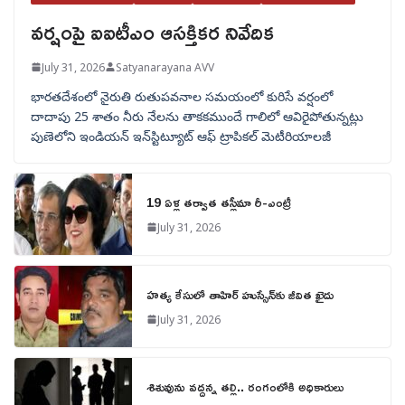
వర్షంపై ఐఐటీఎం ఆసక్తికర నివేదిక
July 31, 2026
Satyanarayana AVV
భారతదేశంలో నైరుతి రుతుపవనాల సమయంలో కురిసే వర్షంలో
దాదాపు 25 శాతం నీరు నేలను తాకకముందే గాలిలో ఆవిరైపోతున్నట్లు
పుణెలోని ఇండియన్ ఇన్‌స్టిట్యూట్ ఆఫ్ ట్రాపికల్ మెటీరియాలజీ
19 ఏళ్ల తర్వాత తస్లీమా రీ-ఎంట్రీ
July 31, 2026
హత్య కేసులో తాహిర్ హుస్సేన్‌కు జీవిత ఖైదు
July 31, 2026
శిశువును వద్దన్న తల్లి.. రంగంలోకి అధికారులు