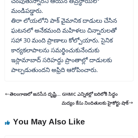
చంపుతున్నారని ఆయన తీవ్రస్ధాయిలో
మండిపడ్డారు.
తిరా లోయలోని పాక్‌ వైమానిక దాడులు చేసిన
ఘటనలో అనేకమంది మహిళలు చిన్నారులతో
సహా 30 మంది ప్రాణాలు కోల్పోయారు. సైనిక
కార్యకలాపాలను సమర్థించుకునేందుకు
ఇస్లామాబాద్‌ సరిహద్దు ప్రాంతాల్లో దాడులకు
పాల్పడుతుందని అఫ్రిది ఆరోపించారు.
తెలంగాణలో జనసేన దృష్టి… GHMC ఎన్నికల్లో బరిలోకి సిద్ధం
మద్యం కేసు నిందితులకు హైకోర్టు షాక్
You May Also Like