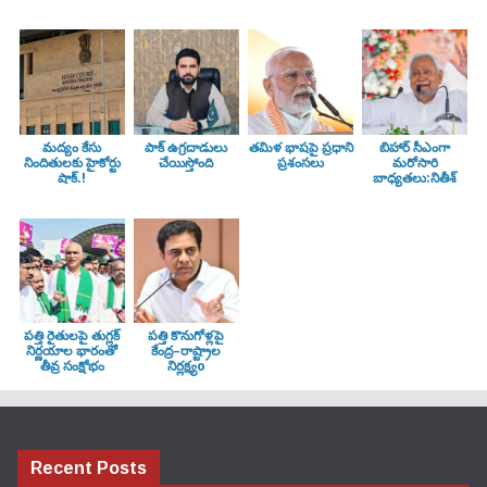
మద్యం కేసు
పాక్ ఉగ్రదాడులు
తమిళ భాషపై ప్రధాని
బిహార్ సీఎంగా
నిందితులకు హైకోర్టు
చేయిస్తోంది
ప్రశంసలు
మరోసారి
షాక్.!
బాధ్యతలు:నితీశ్
పత్తి రైతులపై తుగ్లక్‌
పత్తి కొనుగోళ్లపై
నిర్ణయాల భారంతో
కేంద్ర–రాష్ట్రాల
తీవ్ర సంక్షోభం
నిర్లక్ష్యo
Recent Posts