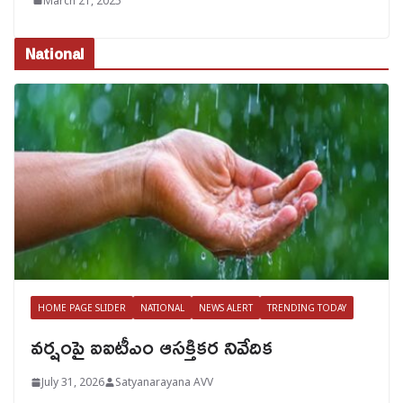
March 21, 2025
National
HOME PAGE SLIDER
NATIONAL
NEWS ALERT
TRENDING TODAY
వర్షంపై ఐఐటీఎం ఆసక్తికర నివేదిక
July 31, 2026
Satyanarayana AVV