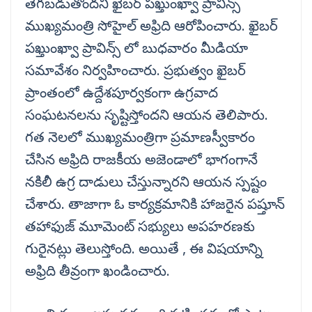
తెగబడుతోందని ఖైబర్‌ పఖ్తుంఖ్వా ప్రావిన్స్‌
ముఖ్యమంత్రి సోహైల్‌ అఫ్రిది ఆరోపించారు. ఖైబర్
పఖ్తుంఖ్వా ప్రావిన్స్ లో బుధవారం మీడియా
సమావేశం నిర్వహించారు. ప్రభుత్వం ఖైబర్‌
ప్రాంతంలో ఉద్దేశపూర్వకంగా ఉగ్రవాద
సంఘటనలను సృష్టిస్తోందని ఆయన తెలిపారు.
గత నెలలో ముఖ్యమంత్రిగా ప్రమాణస్వీకారం
చేసిన అఫ్రిది రాజకీయ అజెండాలో భాగంగానే
నకిలీ ఉగ్ర దాడులు చేస్తున్నారని ఆయన స్పష్టం
చేశారు. తాజాగా ఓ కార్యక్రమానికి హాజరైన పష్తూన్‌
తహాఫుజ్‌ మూమెంట్‌ సభ్యులు అపహరణకు
గురైనట్లు తెలుస్తోంది. అయితే , ఈ విషయాన్ని
అఫ్రిది తీవ్రంగా ఖండించారు.