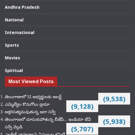
Andhra Pradesh
National
International
Sports
Movies
Spiritual
Most Viewed Posts
తెలంగాణాలో SI అభ్యర్థులకు అలర్ట్
(9,538)
ఎమ్మెల్యేల కొనుగోలు డ్రామా
(9,128)
అక్షరసత్యమవుతున్న ఆరా సర్వే
తెలంగాణలో దూసుకుపోతున్న బీజేపీ… ఇండియా టీవీ
(5,938)
సర్వే వెల్లడి
(5,707)
ఎలక్ట్రిక్‌ వాహనాలపై నిపుణుల కమిటీ