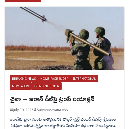
BREAKING NEWS
HOME PAGE SLIDER
INTERNATIONAL
NEWS ALERT
TRENDING TODAY
చైనా – ఇరాన్ డీల్‌పై ట్రంప్ రియాక్షన్
July 30, 2026
Satyanarayana AVV
ఇరాన్‌కు చైనా నుంచి అత్యాధునిక షోల్డర్‌ -ఫైర్డ్ ఎయిర్ డిఫెన్స్ క్షిపణుల
సరఫరా జరగనున్నట్లు అంతర్జాతీయ మీడియా కథనాలు వెలువడ్డాయి.