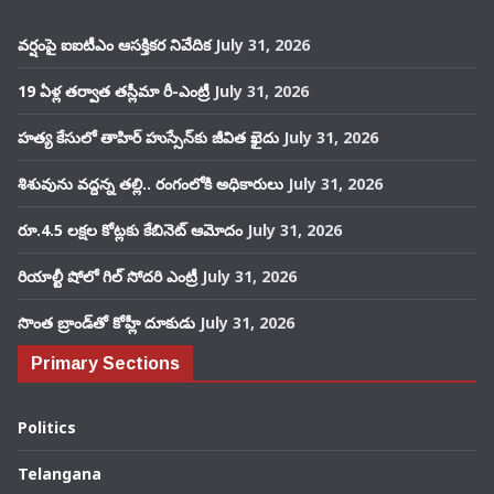
వర్షంపై ఐఐటీఎం ఆసక్తికర నివేదిక
July 31, 2026
19 ఏళ్ల తర్వాత తస్లీమా రీ-ఎంట్రీ
July 31, 2026
హత్య కేసులో తాహిర్ హుస్సేన్‌కు జీవిత ఖైదు
July 31, 2026
శిశువును వద్దన్న తల్లి.. రంగంలోకి అధికారులు
July 31, 2026
రూ.4.5 లక్షల కోట్లకు కేబినెట్ ఆమోదం
July 31, 2026
రియాల్టీ షోలో గిల్ సోదరి ఎంట్రీ
July 31, 2026
సొంత బ్రాండ్‌తో కోహ్లీ దూకుడు
July 31, 2026
Primary Sections
Politics
Telangana