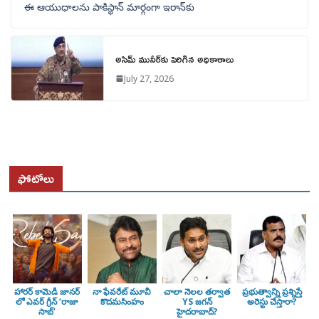
ఈ ఆయుధాలను పాకిస్థాన్‌ మార్గంగా ఇరాన్‌కు
అసిమ్ మునీర్‌కు పెరిగిన అధికారాలు
July 27, 2026
ఫోటోలు
హారర్ కామెడీ జానర్
నా ఫేవరేట్ మూవీ
చాలా నెలల తర్వాత
ప్రభుత్వాన్ని ప్రశ్నిస్తే
లో ఎవర్ గ్రీన్ ‘రాజా
కొదమసింహం
YS జగన్
అరెస్టు చేస్తారా?
సాబ్’
హైదరాబాద్?