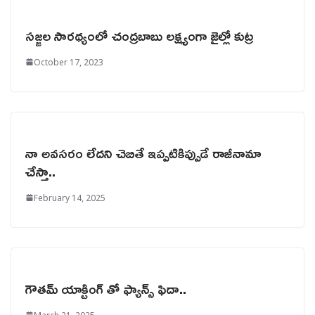
సజ్జల సారథ్యంలో చంద్రబాబు లక్ష్యంగా జైల్లో కుట్ర
October 17, 2023
నా అవసరం లేదని చెబితే ఇప్పటికిప్పుడే రాజీనామా
చేస్తా..
February 14, 2025
గౌతమ్‌ యాక్టింగ్‌ తో ఫ్యాన్స్ ఫిదా..