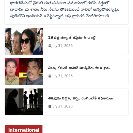
భారతదేశంలో నైరుతి రుతుపవనాల సమయంలో కురిసే వర్షంలో
దాదాపు 25 శాతం నీరు నేలను తాకకముందే గాలిలో ఆవిరైపోతున్నట్లు
పుణెలోని ఇండియన్ ఇన్‌స్టిట్యూట్ ఆఫ్ ట్రాపికల్ మెటీరియాలజీ
19 ఏళ్ల తర్వాత తస్లీమా రీ-ఎంట్రీ
July 31, 2026
హత్య కేసులో తాహిర్ హుస్సేన్‌కు జీవిత ఖైదు
July 31, 2026
శిశువును వద్దన్న తల్లి.. రంగంలోకి అధికారులు
July 31, 2026
International