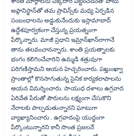
శాంతి మార్గాలను పక్కదారి పట్టించడంతో పాటు
అఫ్గానిస్థాన్‌తో తమ ప్రావిన్స్‌కు మధ్య ఏర్పడిన
సంబంధాలను అడ్డుకునేందుకు ఇస్లామాబాద్‌
ఉద్దేశపూర్వకంగా చేస్తున్న ప్రయత్నంగా
పేర్కొన్నారు. మాజీ ప్రధాని ఇమ్రాన్‌ఖాన్‌లాగానే
తాను తలవంచానన్నారు. శాంతి ప్రయత్నాలకు
భంగం కలిగించేవారిని ఉమ్మడి శత్రువుగా
పరిగణిస్తామని ఆయన హెచ్చరించారు. పఖ్తుంఖ్వా
ప్రాంతాల్లో కొనసాగుతున్న సైనిక కార్యకలాపాలను
ఆయన విమర్శించారు. సాయుధ దళాలు ఉగ్రవాద
ఏరివేత పేరుతో పౌరులను లక్ష్యంగా చేసుకొని
నేరాలకు పాల్పడుతున్నారని ఘాటుగా
వ్యాఖ్యానించారు . ఉగ్రవాదంపై యుద్ధంగా
పేర్కొంటున్నారని కానీ సొంత ప్రజలనే