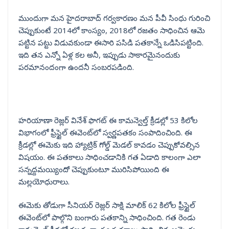
ముందుగా మన హైదరాబాద్ గర్వకారణం మన పీవీ సింధు గురించి
చెప్పుకుంటే 2014లో కాంస్యం, 2018లో రజతం సాధించిన ఆమె
పట్టిన పట్టు విడువకుండా ఈసారి పసిడి పతకాన్నే ఒడిసిపట్టింది.
ఇది తన ఎన్నో ఏళ్ల కల అనీ, ఇప్పుడు సాకారమైనందుకు
పరమానందంగా ఉందనీ సంబరపడింది.
హరియాణా రెజ్లర్ వినేశ్ ఫొగట్ ఈ కామన్వెల్త్ క్రీడల్లో 53 కిలోల
విభాగంలో ఫ్రీస్టైల్ ఈవెంట్‌లో స్వర్ణపతకం సంపాదించింది. ఈ
క్రీడల్లో ఈమెకు ఇది హ్యాట్రిక్ గోల్డ్ మెడల్ కావడం చెప్పుకోవల్సిన
విషయం. ఈ పతకాలు సాధించడానికి గత ఏడాది కాలంగా ఎలా
సన్నద్దమయ్యిందో చెప్పుకుంటూ మురిసిపోయింది ఈ
మల్లయోధురాలు.
ఈమెకు తోడుగా సీనియర్ రెజ్లర్ సాక్షి మాలిక్ 62 కిలోల ఫ్రీస్టైల్‌
ఈవెంట్‌లో పాల్గొని బంగారు పతకాన్ని సాధించింది. గత రెండు