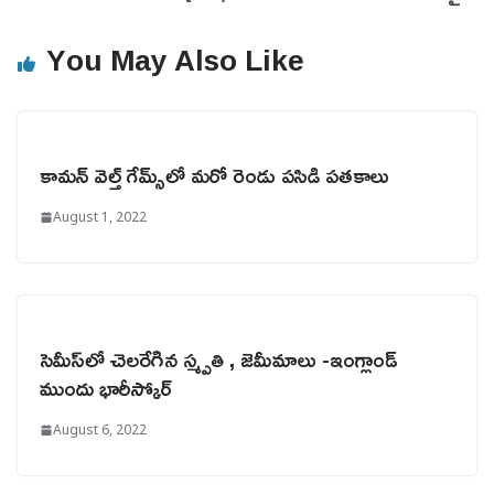
You May Also Like
కామన్ వెల్త్ గేమ్స్‌లో మరో రెండు పసిడి పతకాలు
August 1, 2022
సెమీస్‌లో చెలరేగిన స్మ్పతి , జెమీమాలు -ఇంగ్లాండ్
ముందు భారీస్కోర్
August 6, 2022