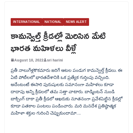
INTERNATIONAL
NATIONAL
NEWS ALERT
కామన్వెల్త్ క్రీడల్లో మెరిసిన మేటి
భారత మహిళలు వీళ్లే
August 10, 2022
sri harini
ప్రతీ నాలుగేళ్లకొకమారు జరిగే ఆటల పండుగ కామన్వెల్త్ క్రీడలు. ఈ
ఏటి పోటీలలో భారతదేశానికి ఒక ప్రత్యేక గుర్తింపు వచ్చింది.
అదేంటంటే ఈసారి పురుషులకు సమానంగా మహిళలు కూడా
దాదాపు అన్ని క్రీడలలో తమ సత్తా చాటారు. బాడ్మింటన్ నుండి
బాక్సింగ్ దాకా ప్రతీ క్రీడలో ఆఖరుకు నూతనంగా ప్రవేశపెట్టిన క్రీడల్లో
కూడా పతకాల పంటలు పండించారు. మరి మనదేశ ప్రతిష్ఠాత్మక
మహిళా శక్తుల గురించి చెప్పుకుందామా….