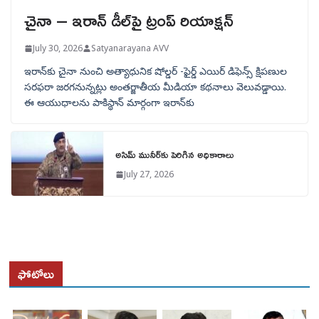
చైనా – ఇరాన్ డీల్‌పై ట్రంప్ రియాక్షన్
July 30, 2026
Satyanarayana AVV
ఇరాన్‌కు చైనా నుంచి అత్యాధునిక షోల్డర్‌ -ఫైర్డ్ ఎయిర్ డిఫెన్స్ క్షిపణుల
సరఫరా జరగనున్నట్లు అంతర్జాతీయ మీడియా కథనాలు వెలువడ్డాయి.
ఈ ఆయుధాలను పాకిస్థాన్‌ మార్గంగా ఇరాన్‌కు
అసిమ్ మునీర్‌కు పెరిగిన అధికారాలు
July 27, 2026
ఫోటోలు