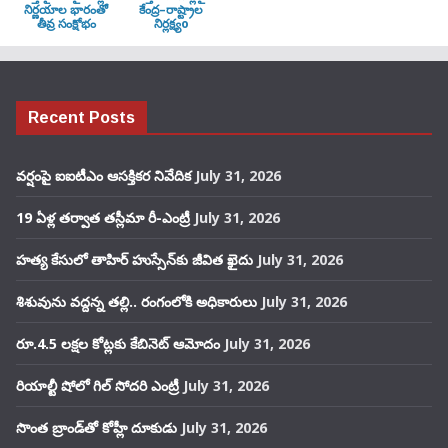
నిర్ణయాల భారంతో
కేంద్ర–రాష్ట్రాల
తీవ్ర సంక్షోభం
నిర్లక్ష్యo
Recent Posts
వర్షంపై ఐఐటీఎం ఆసక్తికర నివేదిక
July 31, 2026
19 ఏళ్ల తర్వాత తస్లీమా రీ-ఎంట్రీ
July 31, 2026
హత్య కేసులో తాహిర్ హుస్సేన్‌కు జీవిత ఖైదు
July 31, 2026
శిశువును వద్దన్న తల్లి.. రంగంలోకి అధికారులు
July 31, 2026
రూ.4.5 లక్షల కోట్లకు కేబినెట్ ఆమోదం
July 31, 2026
రియాల్టీ షోలో గిల్ సోదరి ఎంట్రీ
July 31, 2026
సొంత బ్రాండ్‌తో కోహ్లీ దూకుడు
July 31, 2026