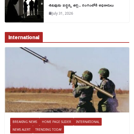
శిశువును వద్దన్న తల్లి.. రంగంలోకి అధికారులు
July 31, 2026
International
BREAKING NEWS
HOME PAGE SLIDER
INTERNATIONAL
NEWS ALERT
TRENDING TODAY