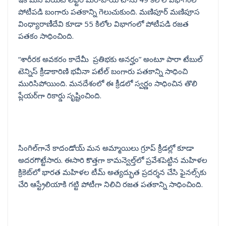
పోటీపడి బంగారు పతకాన్ని గెలుచుకుంది. మణిపూర్ మణిపూస
వింధ్యారాణీదేవి కూడా 55 కిలోల విభాగంలో పోటీపడి రజత
పతకం సాధించింది.
“శారీరక అవకరం కాదేమీ ప్రతిభకు అనర్హం” అంటూ పారా టేబుల్
టెన్నిస్ క్రీడాకారిణి భవీనా పటేల్ బంగారు పతకాన్ని సాధించి
మురిసిపోయింది. మనదేశంలో ఈ క్రీడలో స్వర్ణం సాధించిన తొలి
ప్లేయర్‌గా రికార్డు సృష్టించింది.
సింగిల్‌గానే కాదండోయ్ మన అమ్మాయిలు గ్రూప్‌ క్రీడల్లో కూడా
అదరగొట్టేసారు. ఈసారి కొత్తగా కామన్వెల్త్‌లో ప్రవేశపెట్టిన మహిళల
క్రికెట్‌లో భారత మహిళల టీమ్ అత్యద్భుత ప్రదర్శన చేసి ఫైనల్స్‌కు
చేరి ఆస్ట్రేలియాకి గట్టి పోటీగా నిలిచి రజత పతకాన్ని సాధించింది.