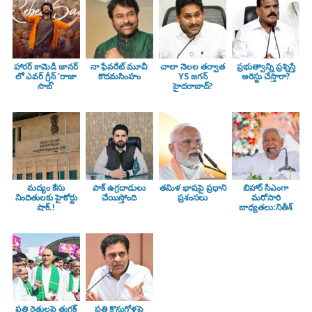
హారర్ కామెడీ జానర్
నా ఫేవరేట్ మూవీ
చాలా నెలల తర్వాత
ప్రభుత్వాన్ని ప్రశ్నిస్తే
లో ఎవర్ గ్రీన్ ‘రాజా
కొదమసింహం
YS జగన్
అరెస్టు చేస్తారా?
సాబ్’
హైదరాబాద్?
మద్యం కేసు
పాక్ ఉగ్రదాడులు
తమిళ భాషపై ప్రధాని
బిహార్ సీఎంగా
నిందితులకు హైకోర్టు
చేయిస్తోంది
ప్రశంసలు
మరోసారి
షాక్.!
బాధ్యతలు:నితీశ్
పత్తి రైతులపై తుగ్లక్‌
పత్తి కొనుగోళ్లపై