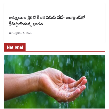
అమ్మాయిల క్రికెట్‌ కీలక సెమీస్‌ నేడే- ఇంగ్లాండ్‌తో
ఢీకొట్టబోతున్న భారత్
August 6, 2022
National