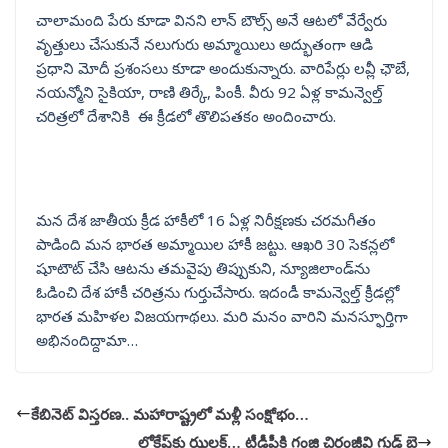
చాలామంది పేరు కూడా వినని లాన్ బౌల్స్ అనే ఆటలో వేర్వేరు
వృత్తులు చేసుకునే నలుగురు అమ్మాయిలు అద్భుతంగా ఆడి
ప్రధాని మోదీ ప్రశంసలు కూడా అందుకున్నారు. వారిపేర్లు లవ్లీ ఛౌబే,
నయన్మోని సైకియా, రాణి తిర్కే, పింకీ. వీరు 92 ఏళ్ల కామన్వెల్త్
చరిత్రలో దేశానికి ఈ క్రీడలో తొలిపతకం అందించారు.
మన దేశ జాతీయ క్రీడ హాకీలో 16 ఏళ్ల నిరీక్షణకు చరమగీతం
పాడింది మన భారత అమ్మాయిల హాకీ జట్టు. ఆఖరి 30 సెకన్లలో
షూటౌట్ చేసి ఆటను తమవైపు తిప్పుకుని, న్యూజిలాండ్‌ను
ఓడించి దేశ హాకీ చరిత్రను గుర్తుచేసారు. ఇదండీ కామన్వెల్త్ క్రీడల్లో
భారత మహిళల విజయగాథలు. మరి మనం వారిని మనస్ఫూర్తిగా
అభినందిద్దామా…
కేబినెట్ విస్తరణ.. మహారాష్ట్రలో మళ్లీ సంక్షోభం…
లోకేష్‌కు ఝలక్… టీడీపీకి గంజి చిరంజీవి గుడ్ బై