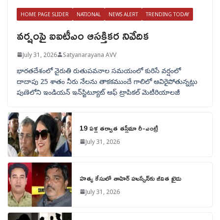
HOME PAGE SLIDER
NATIONAL
NEWS ALERT
TRENDING TODAY
వర్షంపై ఐఐటీఎం ఆసక్తికర నివేదిక
July 31, 2026
Satyanarayana AVV
భారతదేశంలో నైరుతి రుతుపవనాల సమయంలో కురిసే వర్షంలో
దాదాపు 25 శాతం నీరు నేలను తాకకముందే గాలిలో ఆవిరైపోతున్నట్లు
పుణెలోని ఇండియన్ ఇన్‌స్టిట్యూట్ ఆఫ్ ట్రాపికల్ మెటీరియాలజీ
19 ఏళ్ల తర్వాత తస్లీమా రీ-ఎంట్రీ
July 31, 2026
హత్య కేసులో తాహిర్ హుస్సేన్‌కు జీవిత ఖైదు
July 31, 2026