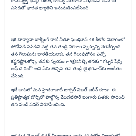
కామన్వెల్త్ క్రీడల్లో రజత, కాంస్య పతకాలు సాధించిన ఆమె ఈ
పసిడితో భారత ఖ్యాతిని ఇనుమడింపజేసింది.
ఇక హర్యానా బాక్సింగ్ రాణి నీతూ ఘంఘాస్ 48 కిలోల విభాగంలో
పోటీపడి పసిడిని పట్టి తన తండ్రి చిరకాల స్వప్నాన్ని నెరవేర్చింది.
తన గెలుపును భారతీయులకు, తన గెలుపుకోసం ఎన్నో
కష్టనష్టాలకోర్చి, తనకు స్వయంగా శిక్షణనిచ్చి తనకు “ గబ్బర్ షేర్నీ
ఆఫ్ ది రింగ్” అని పేరు తెచ్చిన తన తండ్రి జై భగవాన్‌కు అంకితం
చేసింది.
ఇదే బాటలో మన హైదరాబాదీ బాక్సర్ నిఖత్ జరీన్ కూడా ఈ
ప్రతిష్టాత్మక టోర్నీలో పాల్గొన్న మొదటిసారే బంగారు పతకం సాధించి
తన పంచ్ పవర్ నిరూపించింది.
ఇక మన వెయిట్ లిఫ్టర్ మీరాబాయి చాను 49 కిలోల విభాగంలో