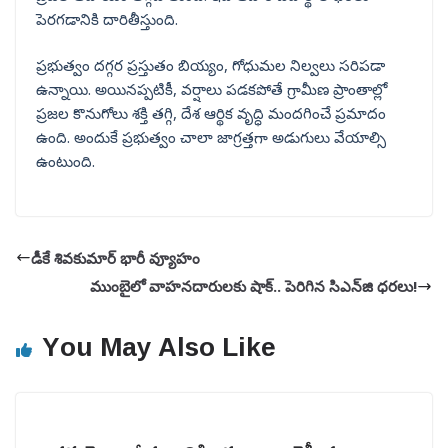
పెరగడానికి దారితీస్తుంది.
ప్రభుత్వం దగ్గర ప్రస్తుతం బియ్యం, గోధుమల నిల్వలు సరిపడా
ఉన్నాయి. అయినప్పటికీ, వర్షాలు పడకపోతే గ్రామీణ ప్రాంతాల్లో
ప్రజల కొనుగోలు శక్తి తగ్గి, దేశ ఆర్థిక వృద్ధి మందగించే ప్రమాదం
ఉంది. అందుకే ప్రభుత్వం చాలా జాగ్రత్తగా అడుగులు వేయాల్సి
ఉంటుంది.
డీకే శివకుమార్ భారీ వ్యూహం
ముంబైలో వాహనదారులకు షాక్.. పెరిగిన సిఎన్‌జి ధరలు!
You May Also Like