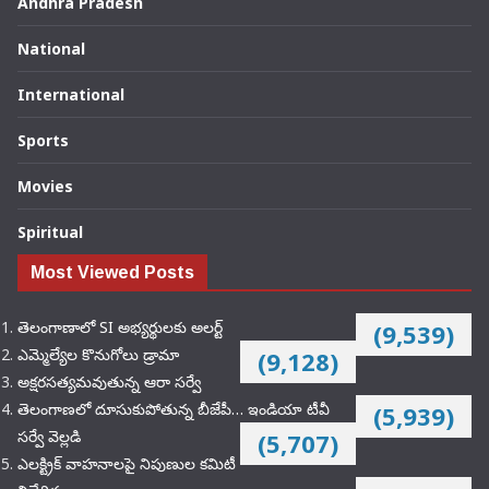
Andhra Pradesh
National
International
Sports
Movies
Spiritual
Most Viewed Posts
తెలంగాణాలో SI అభ్యర్థులకు అలర్ట్
(9,539)
ఎమ్మెల్యేల కొనుగోలు డ్రామా
(9,128)
అక్షరసత్యమవుతున్న ఆరా సర్వే
తెలంగాణలో దూసుకుపోతున్న బీజేపీ… ఇండియా టీవీ
(5,939)
సర్వే వెల్లడి
(5,707)
ఎలక్ట్రిక్‌ వాహనాలపై నిపుణుల కమిటీ