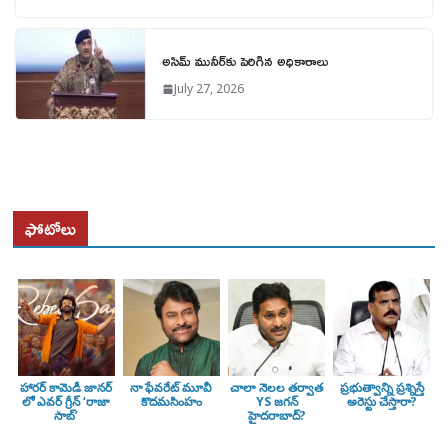
అసిమ్ మునీర్‌కు పెరిగిన అధికారాలు
July 27, 2026
ఫోటోలు
హారర్ కామెడీ జానర్
నా ఫేవరేట్ మూవీ
చాలా నెలల తర్వాత
ప్రభుత్వాన్ని ప్రశ్నిస్తే
లో ఎవర్ గ్రీన్ ‘రాజా
కొదమసింహం
YS జగన్
అరెస్టు చేస్తారా?
సాబ్’
హైదరాబాద్?