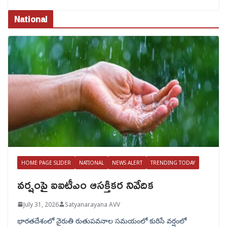
National
HOME PAGE SLIDER
NATIONAL
NEWS ALERT
TRENDING TODAY
వర్షంపై ఐఐటీఎం ఆసక్తికర నివేదిక
July 31, 2026
Satyanarayana AVV
భారతదేశంలో నైరుతి రుతుపవనాల సమయంలో కురిసే వర్షంలో