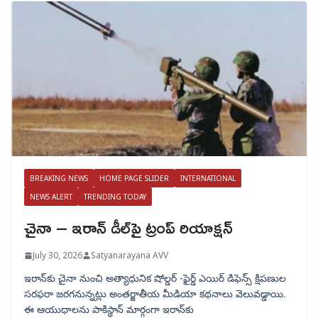
BREAKING NEWS
HOME PAGE SLIDER
INTERNATIONAL
NEWS ALERT
TRENDING TODAY
చైనా – ఇరాన్ డీల్‌పై ట్రంప్ రియాక్షన్
July 30, 2026
Satyanarayana AVV
ఇరాన్‌కు చైనా నుంచి అత్యాధునిక షోల్డర్‌ -ఫైర్డ్ ఎయిర్ డిఫెన్స్ క్షిపణుల
సరఫరా జరగనున్నట్లు అంతర్జాతీయ మీడియా కథనాలు వెలువడ్డాయి.
ఈ ఆయుధాలను పాకిస్థాన్‌ మార్గంగా ఇరాన్‌కు