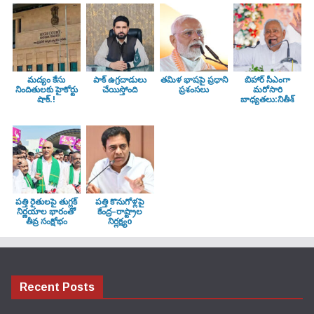
మద్యం కేసు
పాక్ ఉగ్రదాడులు
తమిళ భాషపై ప్రధాని
బిహార్ సీఎంగా
నిందితులకు హైకోర్టు
చేయిస్తోంది
ప్రశంసలు
మరోసారి
షాక్.!
బాధ్యతలు:నితీశ్
పత్తి రైతులపై తుగ్లక్‌
పత్తి కొనుగోళ్లపై
నిర్ణయాల భారంతో
కేంద్ర–రాష్ట్రాల
తీవ్ర సంక్షోభం
నిర్లక్ష్యo
Recent Posts