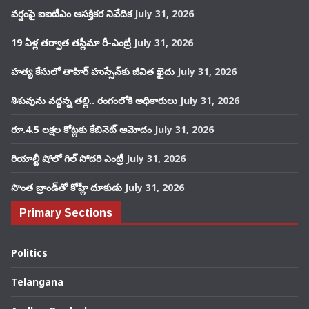
వర్షంపై ఐఐటీఎం ఆసక్తికర నివేదిక
July 31, 2026
19 ఏళ్ల తర్వాత తస్లీమా రీ-ఎంట్రీ
July 31, 2026
హత్య కేసులో తాహిర్ హుస్సేన్‌కు జీవిత ఖైదు
July 31, 2026
శిశువును వద్దన్న తల్లి.. రంగంలోకి అధికారులు
July 31, 2026
రూ.4.5 లక్షల కోట్లకు కేబినెట్ ఆమోదం
July 31, 2026
రియాల్టీ షోలో గిల్ సోదరి ఎంట్రీ
July 31, 2026
సొంత బ్రాండ్‌తో కోహ్లీ దూకుడు
July 31, 2026
Primary Sections
Politics
Telangana