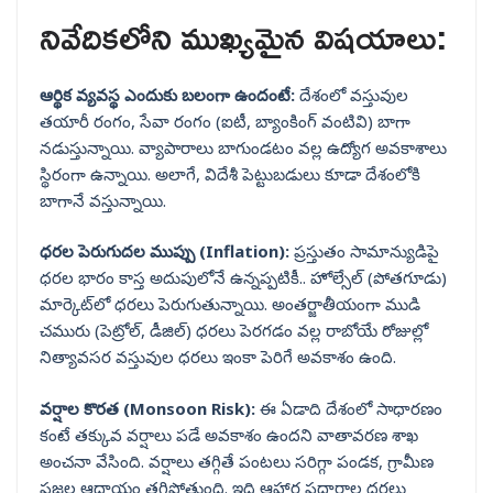
నివేదికలోని ముఖ్యమైన విషయాలు:
ఆర్థిక వ్యవస్థ ఎందుకు బలంగా ఉందంటే:
దేశంలో వస్తువుల
తయారీ రంగం, సేవా రంగం (ఐటీ, బ్యాంకింగ్ వంటివి) బాగా
నడుస్తున్నాయి. వ్యాపారాలు బాగుండటం వల్ల ఉద్యోగ అవకాశాలు
స్థిరంగా ఉన్నాయి. అలాగే, విదేశీ పెట్టుబడులు కూడా దేశంలోకి
బాగానే వస్తున్నాయి.
ధరల పెరుగుదల ముప్పు (Inflation):
ప్రస్తుతం సామాన్యుడిపై
ధరల భారం కాస్త అదుపులోనే ఉన్నప్పటికీ.. హోల్సేల్ (పోతగూడు)
మార్కెట్‌లో ధరలు పెరుగుతున్నాయి. అంతర్జాతీయంగా ముడి
చమురు (పెట్రోల్, డీజిల్) ధరలు పెరగడం వల్ల రాబోయే రోజుల్లో
నిత్యావసర వస్తువుల ధరలు ఇంకా పెరిగే అవకాశం ఉంది.
వర్షాల కొరత (Monsoon Risk):
ఈ ఏడాది దేశంలో సాధారణం
కంటే తక్కువ వర్షాలు పడే అవకాశం ఉందని వాతావరణ శాఖ
అంచనా వేసింది. వర్షాలు తగ్గితే పంటలు సరిగ్గా పండక, గ్రామీణ
ప్రజల ఆదాయం తగ్గిపోతుంది. ఇది ఆహార పదార్థాల ధరలు