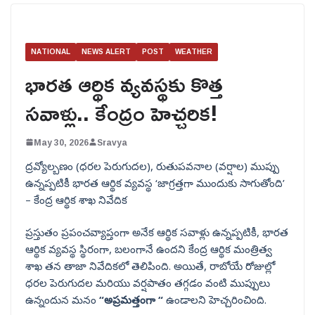
NATIONAL
NEWS ALERT
POST
WEATHER
భారత ఆర్థిక వ్యవస్థకు కొత్త
సవాళ్లు.. కేంద్రం హెచ్చరిక!
May 30, 2026
Sravya
ద్రవ్యోల్బణం (ధరల పెరుగుదల), రుతుపవనాల (వర్షాల) ముప్పు
ఉన్నప్పటికీ భారత ఆర్థిక వ్యవస్థ ‘జాగ్రత్తగా ముందుకు సాగుతోంది’
– కేంద్ర ఆర్థిక శాఖ నివేదిక
ప్రస్తుతం ప్రపంచవ్యాప్తంగా అనేక ఆర్థిక సవాళ్లు ఉన్నప్పటికీ, భారత
ఆర్థిక వ్యవస్థ స్థిరంగా, బలంగానే ఉందని కేంద్ర ఆర్థిక మంత్రిత్వ
శాఖ తన తాజా నివేదికలో తెలిపింది. అయితే, రాబోయే రోజుల్లో
ధరల పెరుగుదల మరియు వర్షపాతం తగ్గడం వంటి ముప్పులు
ఉన్నందున మనం
“అప్రమత్తంగా “
ఉండాలని హెచ్చరించింది.