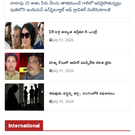
దాదాపు 25 శాతం నీరు నేలను తాకకముందే గాలిలో ఆవిరైపోతున్నట్లు
పుణెలోని ఇండియన్ ఇన్‌స్టిట్యూట్ ఆఫ్ ట్రాపికల్ మెటీరియాలజీ
19 ఏళ్ల తర్వాత తస్లీమా రీ-ఎంట్రీ
July 31, 2026
హత్య కేసులో తాహిర్ హుస్సేన్‌కు జీవిత ఖైదు
July 31, 2026
శిశువును వద్దన్న తల్లి.. రంగంలోకి అధికారులు
July 31, 2026
International