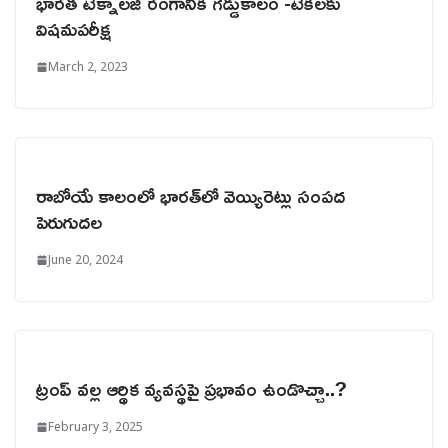
భారత టెక్నాలజీ రంగానికి గడ్డుకాలం -టెకీలకు
విషమపరీక్ష
March 2, 2023
రాబోయే కాలంలో భారత్‌లో వెయ్యిరెట్లు సంపద
పెరుగుదల
June 20, 2024
ట్రంప్ వల్ల ఆర్థిక వ్యవస్థపై ప్రభావం ఉండొచ్చా..?
February 3, 2025