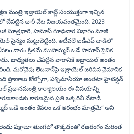
షణ మంత్రి ఇజ్రాయెల్ కాట్జ్ సంయుక్తంగా ఇచ్చిన
ో చేపట్టిన భారీ వేట విజయవంతమైంది. 2023
ీలక సూత్రధారి, హమాస్ గూఢచార విభాగం మాజీ
్ సైన్యం మట్టుబెట్టింది. ఇటీవలే ఐడీఎఫ్ దాడిలో
 కేవలం వారం క్రితమే ముహమ్మద్ ఒడే హమాస్ సైనిక
ించాడు. బాధ్యతలు చేపట్టిన వారానికే ఇజ్రాయెల్ అంతం
ంది. మరోవైపు లెబనాన్‌పై ఇజ్రాయెల్ జరిపిన వైమానిక
ది ప్రాణాలు కోల్పోగా, పశ్చిమాసియా అంతటా హైటెన్షన్
ల్ ప్రధానమంత్రి కార్యాలయం ఈ విషయాన్ని
 మారణకాండకు కారణమైన ప్రతి ఒక్కరినీ వేటాడి
మ్మద్ ఒడే అంతం కేవలం ఒక ఆరంభం మాత్రమే” అని
 రెండు పక్షాలూ తుంగలో తొక్కడంతో రణరంగం మరింత