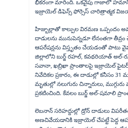
భీకరంగా మారింది. ఒకవైపు గాజాలో హమా
ఇజ్రాయెల్ డిఫెన్స్ ఫోర్సెస్ చారిత్రాత్మక వ
హిజ్బుల్లాతో కాల్పుల విరమణ ఒప్పందం అమల్ల
దాడులను మునుపెన్నడూ లేనంతగా తీవ్రం చే
ఆపరేషన్లను విస్తృతం చేయడంతో పాటు వైమా
జిల్లాలోని బుర్జ్ రహల్, కవథరియాత్ అల్-రు
సవానా, ఖబ్రిఖా ప్రాంతాలపై ఇజ్రాయెల్ ఫైటర
నివేదికల ప్రకారం, ఈ దాడుల్లో కనీసం 31
మృతుల్లో నలుగురు చిన్నారులు, ముగ్గురు 
ప్రకటించింది. కేవలం బుర్జ్ అల్-షమాలి ప్
లెబనాన్ సరిహద్దుల్లో డ్రోన్ దాడులు విపరీతం
అణచివేయడానికి ఇజ్రాయెల్ చేపట్టే పెద్ద ఆపర