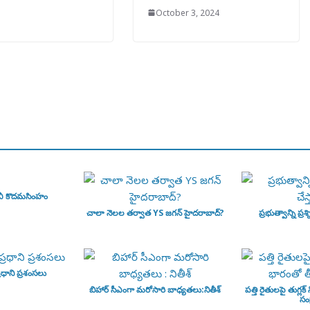
October 3, 2024
వీ కొదమసింహం
చాలా నెలల తర్వాత YS జగన్ హైదరాబాద్?
ప్రభుత్వాన్ని ప్రశ్న
ధాని ప్రశంసలు
బిహార్ సీఎంగా మరోసారి బాధ్యతలు:నితీశ్
పత్తి రైతులపై తుగ్లక్
సంక