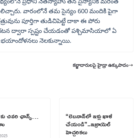
థ్యంలోనే ప్రధాని నెతన్యాహు తన సైన్యానికి మరింత
లిచ్చారు. వారంలోనే తమ సైన్యం 600 మందికి పైగా
రువును పూర్తిగా తుడిచిపెట్టే దాకా ఈ పోరు
్రకటన ద్వారా స్పష్టం చేయడంతో పశ్చిమాసియాలో ఏ
ధ భయాందోళనలు నెలకున్నాయి.
కబ్జాదారులపై హైడ్రా ఉక్కుపాదం
కు చివరి ఛాన్స్…
“లెబనాన్‌లో ఇళ్లు ఖాళీ
ాహు
చేయండి”..ఇజ్రాయెల్
హెచ్చరికలు
 2025