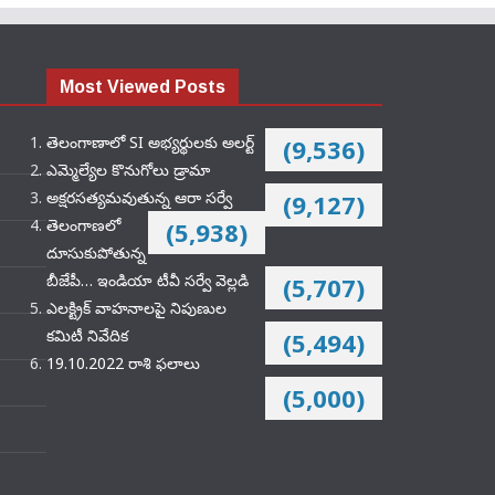
Most Viewed Posts
తెలంగాణాలో SI అభ్యర్థులకు అలర్ట్
(9,536)
ఎమ్మెల్యేల కొనుగోలు డ్రామా
అక్షరసత్యమవుతున్న ఆరా సర్వే
(9,127)
తెలంగాణలో
(5,938)
దూసుకుపోతున్న
బీజేపీ… ఇండియా టీవీ సర్వే వెల్లడి
(5,707)
ఎలక్ట్రిక్‌ వాహనాలపై నిపుణుల
కమిటీ నివేదిక
(5,494)
19.10.2022 రాశి ఫలాలు
(5,000)