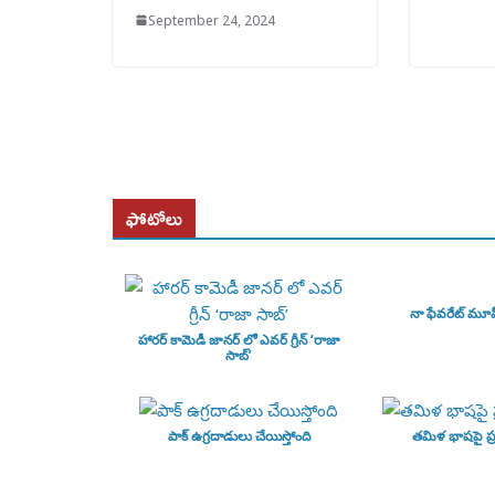
September 24, 2024
ఫోటోలు
నా ఫేవరేట్ మూ
హారర్ కామెడీ జానర్ లో ఎవర్ గ్రీన్ ‘రాజా
సాబ్’
పాక్ ఉగ్రదాడులు చేయిస్తోంది
తమిళ భాషపై ప్ర