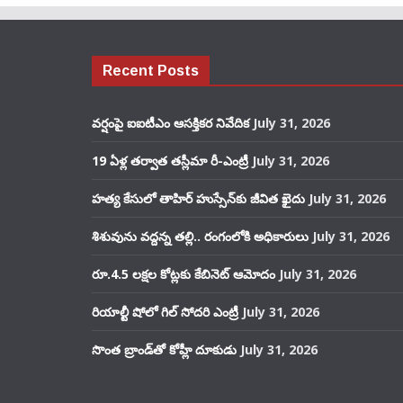
Recent Posts
వర్షంపై ఐఐటీఎం ఆసక్తికర నివేదిక
July 31, 2026
19 ఏళ్ల తర్వాత తస్లీమా రీ-ఎంట్రీ
July 31, 2026
హత్య కేసులో తాహిర్ హుస్సేన్‌కు జీవిత ఖైదు
July 31, 2026
శిశువును వద్దన్న తల్లి.. రంగంలోకి అధికారులు
July 31, 2026
రూ.4.5 లక్షల కోట్లకు కేబినెట్ ఆమోదం
July 31, 2026
రియాల్టీ షోలో గిల్ సోదరి ఎంట్రీ
July 31, 2026
సొంత బ్రాండ్‌తో కోహ్లీ దూకుడు
July 31, 2026