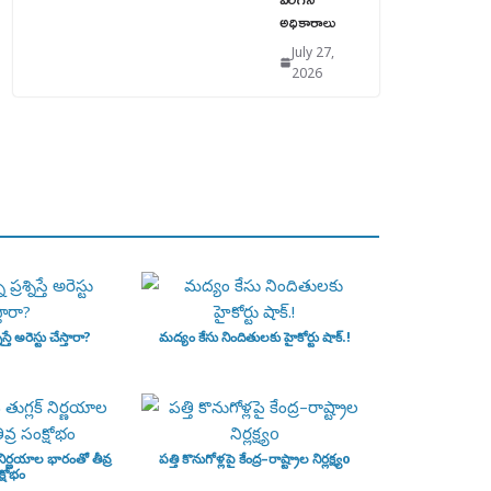
అధికారాలు
July 27,
2026
ిస్తే అరెస్టు చేస్తారా?
మద్యం కేసు నిందితులకు హైకోర్టు షాక్.!
‌ నిర్ణయాల భారంతో తీవ్ర
పత్తి కొనుగోళ్లపై కేంద్ర–రాష్ట్రాల నిర్లక్ష్యo
్షోభం