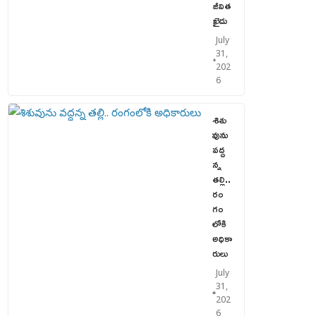
జీవిత
ఖైదు
July
31,
202
6
శిశు
వును
వద్ద
న్న
తల్లి..
రం
గం
లోకి
అధికా
రులు
July
31,
202
6