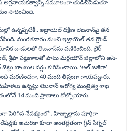
స్ అగ్రనాయకత్వాన్ని సమూలంగా తుడిచిపెడుతూ
ిజయం సాధించింది.
ో ఉన్నప్పటికీ.. ఇజ్రాయెల్ దక్షిణ లెబనాన్‌పై తన
సింది. మంగళవారం నుంచి ఇజ్రాయెల్ తన గ్రౌండ్
నిక దాడులతో లెబనాన్‌ను వణికించింది. టైర్
జ్, శ్రీఫా పట్టణాలతో పాటు మర్జయౌన్ జిల్లాలోని అస్-
్ జెట్లు బాంబుల వర్షం కురిపించాయి. ‘అల్ జజీరా’
 మంది మరణించగా, 40 మంది తీవ్రంగా గాయపడ్డారు.
మహిళలు ఉన్నట్లు లెబనాన్ ఆరోగ్య మంత్రిత్వ శాఖ
రాంతంలోనే 14 మంది ప్రాణాలు కోల్పోయారు.
గా పెరిగిన నేపథ్యంలో.. హిజ్బుల్లాను పూర్తిగా
ేషన్లకు అమెరికా కూడా అంతర్గతంగా గ్రీన్ సిగ్నల్