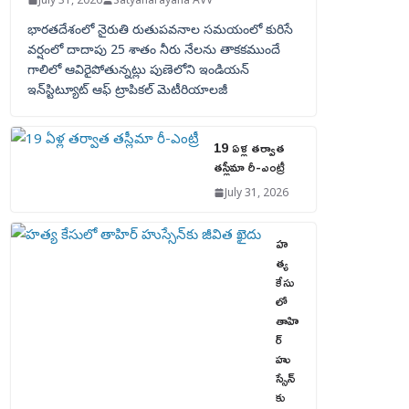
భారతదేశంలో నైరుతి రుతుపవనాల సమయంలో కురిసే
వర్షంలో దాదాపు 25 శాతం నీరు నేలను తాకకముందే
గాలిలో ఆవిరైపోతున్నట్లు పుణెలోని ఇండియన్
ఇన్‌స్టిట్యూట్ ఆఫ్ ట్రాపికల్ మెటీరియాలజీ
19 ఏళ్ల తర్వాత
తస్లీమా రీ-ఎంట్రీ
July 31, 2026
హ
త్య
కేసు
లో
తాహి
ర్
హు
స్సేన్‌
కు