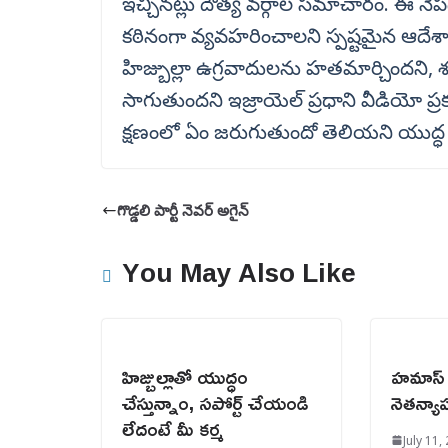
ఇచ్చినట్లు దౌత్య వర్గాల సమాచారం. ఈ నేప
కఠినంగా వ్యవహరించాలని స్పష్టమైన ఆదేశా
హిజ్బుల్లా ఉగ్రవాదులను హతమార్చిందని, శత్
సాగుతుందని ఇజ్రాయెల్ ప్రధాని వీడియో ప
క్షణంలో ఏం జరుగుతుందో తెలియని యుద్
గొడ్డలి పార్టీ నెవర్ అగైన్
You May Also Like
హిజ్బుల్లాతో యుద్ధం
హమాస్‌ 
చేస్తున్నాం, సపోర్ట్ చేయండి
నెతన్య
లేదంటే మీ కర్మ
July 11,