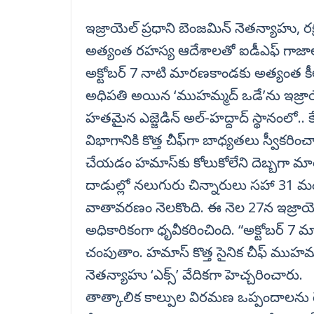
ఇజ్రాయెల్ ప్రధాని బెంజమిన్ నెతన్యాహు, రక్
అత్యంత రహస్య ఆదేశాలతో ఐడీఎఫ్ గాజాల
అక్టోబర్ 7 నాటి మారణకాండకు అత్యంత క
అధిపతి అయిన ‘ముహమ్మద్ ఒడే’ను ఇజ్రాయెల
హతమైన ఎజ్జెడిన్ అల్-హద్దాద్ స్థానంలో..
విభాగానికి కొత్త చీఫ్‌గా బాధ్యతలు స్వీకర
చేయడం హమాస్‌కు కోలుకోలేని దెబ్బగా మారి
దాడుల్లో నలుగురు చిన్నారులు సహా 31 మం
వాతావరణం నెలకొంది. ఈ నెల 27న ఇజ్రాయె
అధికారికంగా ధృవీకరించింది. “అక్టోబర్ 7
చంపుతాం. హమాస్ కొత్త సైనిక చీఫ్ ముహ
నెతన్యాహు ‘ఎక్స్’ వేదికగా హెచ్చరించారు.
తాత్కాలిక కాల్పుల విరమణ ఒప్పందాలను