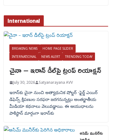
International
BREAKING NEWS
HOME PAGE SLIDER
INTERNATIONAL
NEWS ALERT
TRENDING TODAY
చైనా – ఇరాన్ డీల్‌పై ట్రంప్ రియాక్షన్
July 30, 2026
Satyanarayana AVV
ఇరాన్‌కు చైనా నుంచి అత్యాధునిక షోల్డర్‌ -ఫైర్డ్ ఎయిర్
డిఫెన్స్ క్షిపణుల సరఫరా జరగనున్నట్లు అంతర్జాతీయ
మీడియా కథనాలు వెలువడ్డాయి. ఈ ఆయుధాలను
పాకిస్థాన్‌ మార్గంగా ఇరాన్‌కు
అసిమ్ మునీర్‌కు
పెరిగిన