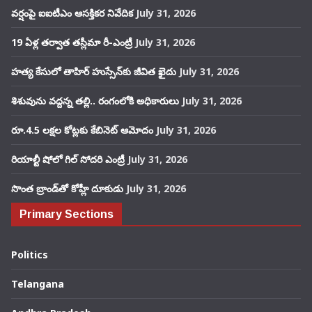
వర్షంపై ఐఐటీఎం ఆసక్తికర నివేదిక
July 31, 2026
19 ఏళ్ల తర్వాత తస్లీమా రీ-ఎంట్రీ
July 31, 2026
హత్య కేసులో తాహిర్ హుస్సేన్‌కు జీవిత ఖైదు
July 31, 2026
శిశువును వద్దన్న తల్లి.. రంగంలోకి అధికారులు
July 31, 2026
రూ.4.5 లక్షల కోట్లకు కేబినెట్ ఆమోదం
July 31, 2026
రియాల్టీ షోలో గిల్ సోదరి ఎంట్రీ
July 31, 2026
సొంత బ్రాండ్‌తో కోహ్లీ దూకుడు
July 31, 2026
Primary Sections
Politics
Telangana