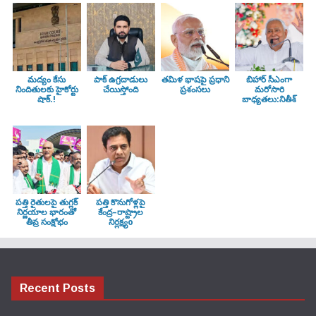
మద్యం కేసు
పాక్ ఉగ్రదాడులు
తమిళ భాషపై ప్రధాని
బిహార్ సీఎంగా
నిందితులకు హైకోర్టు
చేయిస్తోంది
ప్రశంసలు
మరోసారి
షాక్.!
బాధ్యతలు:నితీశ్
పత్తి రైతులపై తుగ్లక్‌
పత్తి కొనుగోళ్లపై
నిర్ణయాల భారంతో
కేంద్ర–రాష్ట్రాల
తీవ్ర సంక్షోభం
నిర్లక్ష్యo
Recent Posts