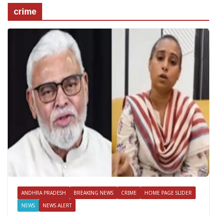
crime
ANDHRA PRADESH
BREAKING NEWS
CRIME
HOME PAGE SLIDER
NEWS
NEWS ALERT