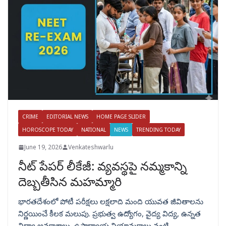
CRIME
EDITORIAL NEWS
HOME PAGE SLIDER
HOROSCOPE TODAY
NATIONAL
NEWS
TRENDING TODAY
June 19, 2026
Venkateshwarlu
నీట్ పేపర్ లీకేజీ: వ్యవస్థపై నమ్మకాన్ని
దెబ్బతీసిన మహమ్మారి
భారతదేశంలో పోటీ పరీక్షలు లక్షలాది మంది యువత జీవితాలను
నిర్ణయించే కీలక మలుపు. ప్రభుత్వ ఉద్యోగం, వైద్య విద్య, ఉన్నత
విద్యా అవకాశాలు, ఉపాధ్యాయ నియామకాలు వంటి