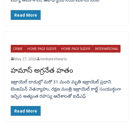
Read More
CRIME
HOME PAGE SLIDER
HOME PAGE SLIDER
INTERNATIONAL
May 27, 2026
Venkateshwarlu
హమాస్ అగ్రనేత హతం
ఇజ్రాయెల్ దాడుల్లో మరో 31 మంది మృతి ఇజ్రాయెల్ ప్రధాని
బెంజమిన్ నెతన్యాహు, రక్షణ మంత్రి ఇజ్రాయెల్ కాట్జ్ సంయుక్తంగా
ఇచ్చిన అత్యంత రహస్య ఆదేశాలతో ఐడీఎఫ్
Read More