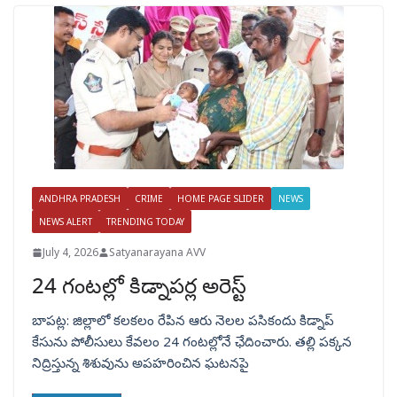
ANDHRA PRADESH
CRIME
HOME PAGE SLIDER
NEWS
NEWS ALERT
TRENDING TODAY
July 4, 2026
Satyanarayana AVV
24 గంటల్లో కిడ్నాపర్ల అరెస్ట్
బాపట్ల: జిల్లాలో కలకలం రేపిన ఆరు నెలల పసికందు కిడ్నాప్
కేసును పోలీసులు కేవలం 24 గంటల్లోనే ఛేదించారు. తల్లి పక్కన
నిద్రిస్తున్న శిశువును అపహరించిన ఘటనపై