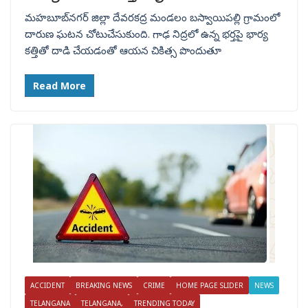
మహబూబ్‌నగర్ జిల్లా దేవరకద్ర మండలం బస్వాయిపల్లి గ్రామంలో
దారుణ ఘటన చోటుచేసుకుంది. గాఢ నిద్రలో ఉన్న భర్తపై భార్య
కత్తితో దాడి చేయడంతో ఆయన చికిత్స పొందుతూ
Read More
ACCIDENT
BREAKING NEWS
CRIME
HOME PAGE SLIDER
NEWS
TELANGANA
TELANGANA,
TRENDING TODAY