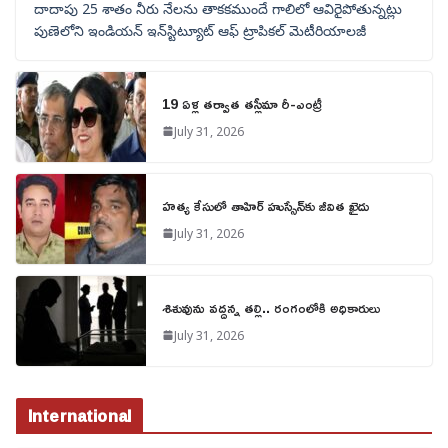
దాదాపు 25 శాతం నీరు నేలను తాకకముందే గాలిలో ఆవిరైపోతున్నట్లు
పుణెలోని ఇండియన్ ఇన్‌స్టిట్యూట్ ఆఫ్ ట్రాపికల్ మెటీరియాలజీ
19 ఏళ్ల తర్వాత తస్లీమా రీ-ఎంట్రీ
July 31, 2026
హత్య కేసులో తాహిర్ హుస్సేన్‌కు జీవిత ఖైదు
July 31, 2026
శిశువును వద్దన్న తల్లి.. రంగంలోకి అధికారులు
July 31, 2026
International