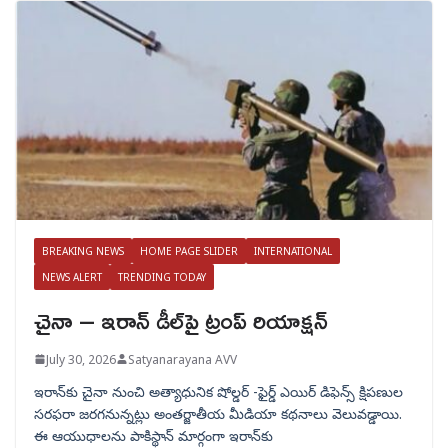
BREAKING NEWS
HOME PAGE SLIDER
INTERNATIONAL
NEWS ALERT
TRENDING TODAY
చైనా – ఇరాన్ డీల్‌పై ట్రంప్ రియాక్షన్
July 30, 2026
Satyanarayana AVV
ఇరాన్‌కు చైనా నుంచి అత్యాధునిక షోల్డర్‌ -ఫైర్డ్ ఎయిర్ డిఫెన్స్ క్షిపణుల
సరఫరా జరగనున్నట్లు అంతర్జాతీయ మీడియా కథనాలు వెలువడ్డాయి.
ఈ ఆయుధాలను పాకిస్థాన్‌ మార్గంగా ఇరాన్‌కు