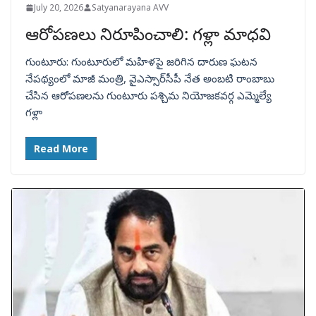
July 20, 2026
Satyanarayana AVV
ఆరోపణలు నిరూపించాలి: గళ్లా మాధవి
గుంటూరు: గుంటూరులో మహిళపై జరిగిన దారుణ ఘటన
నేపథ్యంలో మాజీ మంత్రి, వైఎస్సార్‌సీపీ నేత అంబటి రాంబాబు
చేసిన ఆరోపణలను గుంటూరు పశ్చిమ నియోజకవర్గ ఎమ్మెల్యే
గళ్లా
Read More