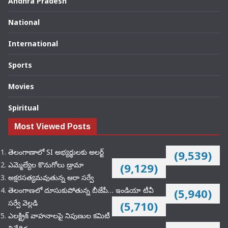
Andhra Pradesh
National
International
Sports
Movies
Spiritual
Most Viewed Posts
తెలంగాణాలో SI అభ్యర్థులకు అలర్ట్
(9,539)
ఎమ్మెల్యేల కొనుగోలు డ్రామా
(9,129)
అక్షరసత్యమవుతున్న ఆరా సర్వే
తెలంగాణలో దూసుకుపోతున్న బీజేపీ… ఇండియా టీవీ
(5,940)
సర్వే వెల్లడి
(5,710)
ఎలక్ట్రిక్‌ వాహనాలపై నిపుణుల కమిటీ