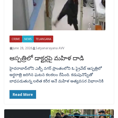
CRIME
NEWS
TELANGANA
June 28, 2026
Satyanarayana AVV
ఆస్పత్రిలో డాక్టర్లపై మహిళ దాడి
హైదరాబాద్‌లోని ఎల్బీ నగర్ ప్రాంతంలోని ఓ ప్రైవేట్ ఆస్పత్రిలో
అర్ధరాత్రి జరిగిన ఘటన కలకలం రేపింది. కడుపునొప్పితో
బాధపడుతున్న లలిత కరీర అనే మహిళ అత్యవసర విభాగానికి
Read More