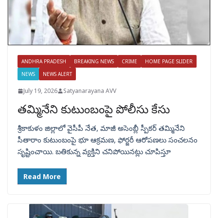
ANDHRA PRADESH
BREAKING NEWS
CRIME
HOME PAGE SLIDER
NEWS
NEWS ALERT
July 19, 2026
Satyanarayana AVV
తమ్మినేని కుటుంబంపై పోలీసు కేసు
శ్రీకాకుళం జిల్లాలో వైసీపీ నేత, మాజీ అసెంబ్లీ స్పీకర్ తమ్మినేని
సీతారాం కుటుంబంపై భూ ఆక్రమణ, ఫోర్జరీ ఆరోపణలు సంచలనం
సృష్టించాయి. బతికున్న వ్యక్తిని చనిపోయినట్లు చూపిస్తూ
Read More