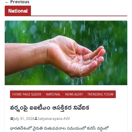
← Previous
National
HOME PAGE SLIDER
NATIONAL
NEWS ALERT
TRENDING TODAY
వర్షంపై ఐఐటీఎం ఆసక్తికర నివేదిక
July 31, 2026
Satyanarayana AVV
భారతదేశంలో నైరుతి రుతుపవనాల సమయంలో కురిసే వర్షంలో