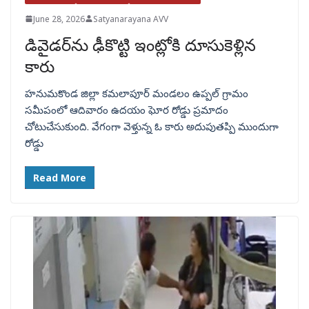
June 28, 2026
Satyanarayana AVV
డివైడర్‌ను ఢీకొట్టి ఇంట్లోకి దూసుకెళ్లిన
కారు
హనుమకొండ జిల్లా కమలాపూర్ మండలం ఉప్పల్ గ్రామం
సమీపంలో ఆదివారం ఉదయం ఘోర రోడ్డు ప్రమాదం
చోటుచేసుకుంది. వేగంగా వెళ్తున్న ఓ కారు అదుపుతప్పి ముందుగా
రోడ్డు
Read More