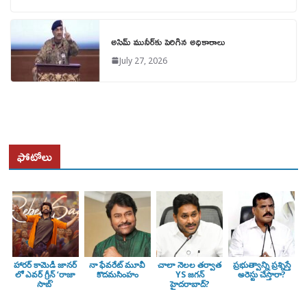
అసిమ్ మునీర్‌కు పెరిగిన అధికారాలు
July 27, 2026
ఫోటోలు
హారర్ కామెడీ జానర్
నా ఫేవరేట్ మూవీ
చాలా నెలల తర్వాత
ప్రభుత్వాన్ని ప్రశ్నిస్తే
లో ఎవర్ గ్రీన్ ‘రాజా
కొదమసింహం
YS జగన్
అరెస్టు చేస్తారా?
సాబ్’
హైదరాబాద్?