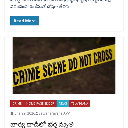
విధించింది. ఈ కేసులో దోషిగా తేలిన
Read More
CRIME
HOME PAGE SLIDER
NEWS
TELANGANA
June 29, 2026
Satyanarayana AVV
భార్య దాడిలో భర్త మృతి