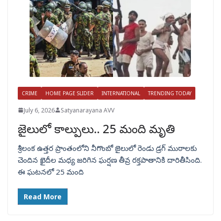
CRIME
HOME PAGE SLIDER
INTERNATIONAL
TRENDING TODAY
July 6, 2026
Satyanarayana AVV
జైలులో కాల్పులు.. 25 మంది మృతి
శ్రీలంక ఉత్తర ప్రాంతంలోని నీగొంబో జైలులో రెండు డ్రగ్ ముఠాలకు
చెందిన ఖైదీల మధ్య జరిగిన ఘర్షణ తీవ్ర రక్తపాతానికి దారితీసింది.
ఈ ఘటనలో 25 మంది
Read More