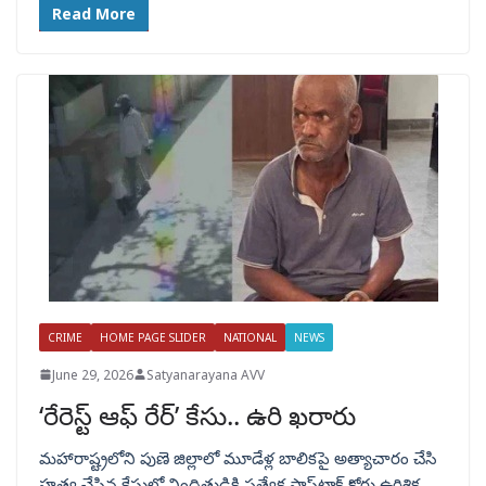
Read More
CRIME
HOME PAGE SLIDER
NATIONAL
NEWS
June 29, 2026
Satyanarayana AVV
‘రేరెస్ట్ ఆఫ్ రేర్’ కేసు.. ఉరి ఖరారు
మహారాష్ట్రలోని పుణె జిల్లాలో మూడేళ్ల బాలికపై అత్యాచారం చేసి
హత్య చేసిన కేసులో నిందితుడికి ప్రత్యేక ఫాస్ట్‌ట్రాక్ కోర్టు ఉరిశిక్ష