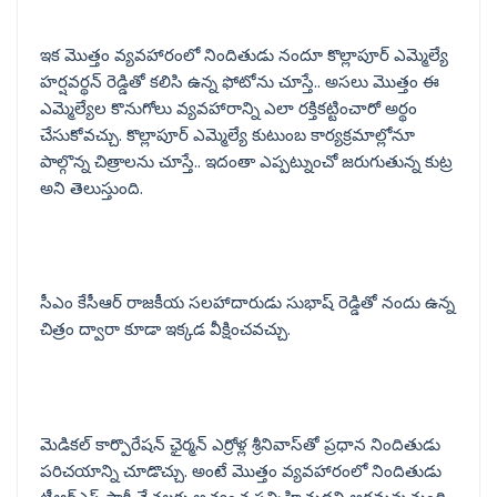
ఇక మొత్తం వ్యవహారంలో నిందితుడు నందూ కొల్లాపూర్ ఎమ్మెల్యే
హర్షవర్థన్ రెడ్డితో కలిసి ఉన్న ఫోటోను చూస్తే.. అసలు మొత్తం ఈ
ఎమ్మెల్యేల కొనుగోలు వ్యవహారాన్ని ఎలా రక్తికట్టించారో అర్థం
చేసుకోవచ్చు. కొల్లాపూర్ ఎమ్మెల్యే కుటుంబ కార్యక్రమాల్లోనూ
పాల్గొన్న చిత్రాలను చూస్తే.. ఇదంతా ఎప్పట్నుంచో జరుగుతున్న కుట్ర
అని తెలుస్తుంది.
సీఎం కేసీఆర్ రాజకీయ సలహాదారుడు సుభాష్ రెడ్డితో నందు ఉన్న
చిత్రం ద్వారా కూడా ఇక్కడ వీక్షించవచ్చు.
మెడికల్ కార్పొరేషన్ ఛైర్మన్ ఎర్రోళ్ల శ్రీనివాస్‌తో ప్రధాన నిందితుడు
పరిచయాన్ని చూడొచ్చు. అంటే మొత్తం వ్యవహారంలో నిందితుడు
టీఆర్ఎస్ పార్టీ నేతలకు అత్యంత సన్నిహితుడని అర్థమవుతుంది.