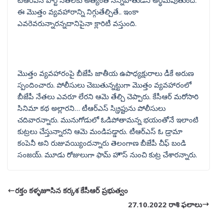
ఈ మొత్తం వ్యవహారాన్ని నిగ్గుతేల్చితే.. ఇంకా
ఎవరెవరున్నారన్నదానిపైనా క్లారిటీ వస్తుంది.
మొత్తం వ్యవహారంపై బీజేపీ జాతీయ ఉపాధ్యక్షురాలు డీకే అరుణ
స్పందించారు. పోలీసులు చెబుతున్నట్టుగా మొత్తం వ్యవహారంలో
బీజేపీ నేతలు ఎవరూ లేరని ఆమె తేల్చి చెప్పారు. కేసీఆర్ మరోసారి
సినిమా కథ అల్లారని… టీఆర్ఎస్ స్క్రిప్టును పోలీసులు
చదివారన్నారు. మునుగోడులో ఓడిపోతామన్న భయంతోనే ఇలాంటి
కుట్రలు చేస్తున్నారని ఆమె మండిపడ్డారు. టీఆర్ఎస్ ఓ డ్రామా
కంపెనీ అని రుజువయ్యిందన్నారు తెలంగాణ బీజేపీ చీఫ్ బండి
సంజయ్. మూడు రోజులుగా ఫామ్ హౌస్ నుంచి కుట్ర చేశారన్నారు.
రక్తం కళ్ళజూసిన కర్కశ కేసీఆర్‌ ప్రభుత్వం
27.10.2022 రాశి ఫలాలు