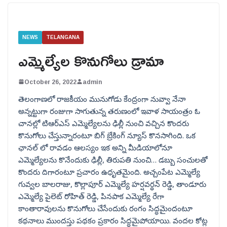
NEWS
TELANGANA
ఎమ్మెల్యేల కొనుగోలు డ్రామా
October 26, 2022
admin
తెలంగాణలో రాజకీయం మునుగోడు కేంద్రంగా నువ్వా నేనా
అన్నట్టుగా రంజుగా సాగుతున్న తరుణంలో ఇవాళ సాయంత్రం ఓ
చానల్లో టిఆర్ఎస్ ఎమ్మెల్యేలను ఢిల్లీ నుంచి వచ్చిన కొందరు
కొనుగోలు చేస్తున్నారంటూ బిగ్ బ్రేకింగ్ న్యూస్ కొనసాగింది. ఒక
ఛానల్ లో రావడం ఆలస్యం ఇక అన్ని మీడియాలోనూ
ఎమ్మెల్యేలను కొనేందుకు ఢిల్లీ, తిరుపతి నుంచి… డబ్బు సంచులతో
కొందరు దిగారంటూ ప్రచారం ఉధృతమైంది. అచ్చంపేట ఎమ్మెల్యే
గువ్వల బాలరాజు, కొల్లాపూర్ ఎమ్మెల్యే హర్షవర్థన్ రెడ్డి, తాండూరు
ఎమ్మెల్యే పైలెట్ రోహిత్ రెడ్డి, పినపాక ఎమ్మెల్యే రేగా
కాంతారావులను కొనుగోలు చేసేందుకు రంగం సిద్ధమైందంటూ
కథనాలు ముందస్తు పథకం ప్రకారం సిద్ధమైపోయాయి. వందల కోట్ల