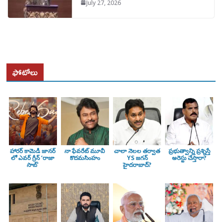
July 27, 2026
ఫోటోలు
హారర్ కామెడీ జానర్
నా ఫేవరేట్ మూవీ
చాలా నెలల తర్వాత
ప్రభుత్వాన్ని ప్రశ్నిస్తే
లో ఎవర్ గ్రీన్ ‘రాజా
కొదమసింహం
YS జగన్
అరెస్టు చేస్తారా?
సాబ్’
హైదరాబాద్?