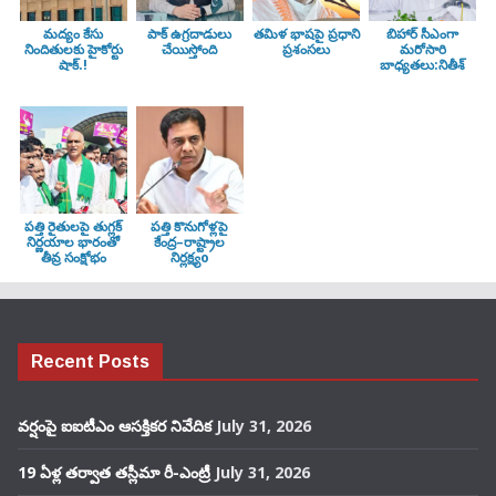
మద్యం కేసు
పాక్ ఉగ్రదాడులు
తమిళ భాషపై ప్రధాని
బిహార్ సీఎంగా
నిందితులకు హైకోర్టు
చేయిస్తోంది
ప్రశంసలు
మరోసారి
షాక్.!
బాధ్యతలు:నితీశ్
పత్తి రైతులపై తుగ్లక్‌
పత్తి కొనుగోళ్లపై
నిర్ణయాల భారంతో
కేంద్ర–రాష్ట్రాల
తీవ్ర సంక్షోభం
నిర్లక్ష్యo
Recent Posts
వర్షంపై ఐఐటీఎం ఆసక్తికర నివేదిక
July 31, 2026
19 ఏళ్ల తర్వాత తస్లీమా రీ-ఎంట్రీ
July 31, 2026