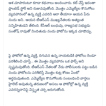
ఆశ చూపారంటూ కూడా కథనాలు అందించారు. కట్ చేస్తే ఇదంతా
ప్లాంటెడ్ స్టోరీ అని రుజువవుతోంది. మొత్తం ఎమ్మెల్యేల కొనుగోలు
వ్యవహారంలో ఉన్న వ్యక్తి ఎవరిని ఆరా తీయాగా ఆయన పేరు
నందు అని.. ఆయన టీఆర్ఎస్ ముఖ్యనేతలకు అత్యంత
సన్నిహితుడని తేలింది. కేసీఆర్ బంధువు, రాజ్యసభ సభ్యుడు
సంతోష్ రావుతో నిందితుడు నందు ఫోటోను ఇక్కడ చూడొచ్చు.
పై ఫోటోలో ఉన్న వ్యక్తి, దిగువన ఉన్న నాయకుడికి ఫోటోలు రెండూ
పరిశీలించి చూస్తే… ఈ మొత్తం వ్యవహారం ఒక ఫార్స్ అని
స్పష్టమవుతోంది. టీఆర్ఎస్ నేతలతో నేడు పోలీసులకు పట్టు బడిన
నందు ఫోటోలను పరిశీలిస్తే మొత్తం కుట్ర కోణం ఏంటో
అర్థమవుతుంది. ఎమ్మెల్యేల కొనుగోలుకు సంబంధించి వార్తలు
హైలెట్ అవుతున్న తరుణంలో అసలు ఆ ఫోటోల్లో ఉన్న వ్యక్తి
ఎవరన్నదానిపై విస్తృత చర్చ జరుగుతోంది.