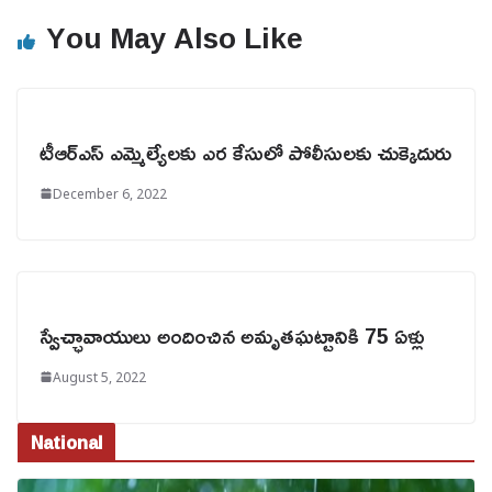
You May Also Like
టీఆర్‌ఎస్‌ ఎమ్మెల్యేలకు ఎర కేసులో పోలీసులకు చుక్కెదురు
December 6, 2022
స్వేచ్ఛావాయులు అందించిన అమృతఘట్టానికి 75 ఏళ్లు
August 5, 2022
National