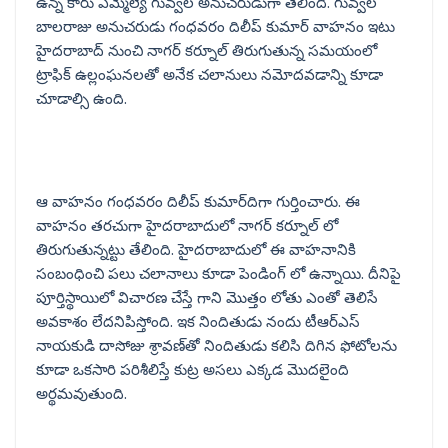
ఉన్న కారు ఎమ్మెల్యే గువ్వల అనుచరుడుగా తేలింది. గువ్వల
బాలరాజు అనుచరుడు గంధవరం దిలీప్ కుమార్ వాహనం ఇటు
హైదరాబాద్ నుంచి నాగర్ కర్నూల్ తిరుగుతున్న సమయంలో
ట్రాఫిక్ ఉల్లంఘనలతో అనేక చలానులు నమోదవడాన్ని కూడా
చూడాల్సి ఉంది.
ఆ వాహనం గంధవరం దిలీప్ కుమార్‌దిగా గుర్తించారు. ఈ
వాహనం తరచుగా హైదరాబాదులో నాగర్ కర్నూల్ లో
తిరుగుతున్నట్టు తేలింది. హైదరాబాదులో ఈ వాహనానికి
సంబంధించి పలు చలానాలు కూడా పెండింగ్ లో ఉన్నాయి. దీనిపై
పూర్తిస్థాయిలో విచారణ చేస్తే గాని మొత్తం లోతు ఎంతో తెలిసే
అవకాశం లేదనిపిస్తోంది. ఇక నిందితుడు నందు టీఆర్ఎస్
నాయకుడి దాసోజు శ్రావణ్‌తో నిందితుడు కలిసి దిగిన ఫోటోలను
కూడా ఒకసారి పరిశీలిస్తే కుట్ర అసలు ఎక్కడ మొదలైంది
అర్థమవుతుంది.