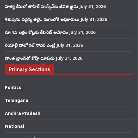
హత్య కేసులో తాహిర్ హుస్సేన్‌కు జీవిత ఖైదు
July 31, 2026
శిశువును వద్దన్న తల్లి.. రంగంలోకి అధికారులు
July 31, 2026
రూ.4.5 లక్షల కోట్లకు కేబినెట్ ఆమోదం
July 31, 2026
రియాల్టీ షోలో గిల్ సోదరి ఎంట్రీ
July 31, 2026
సొంత బ్రాండ్‌తో కోహ్లీ దూకుడు
July 31, 2026
Primary Sections
Politics
Telangana
Andhra Pradesh
National