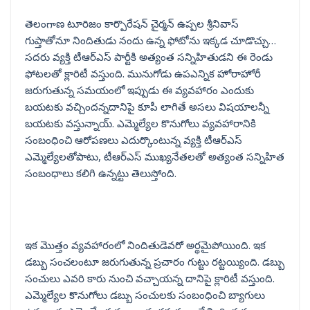
తెలంగాణ టూరిజం కార్పొరేషన్ చైర్మన్ ఉప్పల శ్రీనివాస్
గుప్తాతోనూ నిందితుడు నందు ఉన్న ఫోటోను ఇక్కడ చూడొచ్చు…
సదరు వ్యక్తి టీఆర్ఎస్ పార్టీకి అత్యంత సన్నిహితుడని ఈ రెండు
ఫోటలతో క్లారిటీ వస్తుంది. మునుగోడు ఉపఎన్నిక హోరాహోరీ
జరుగుతున్న సమయంలో ఇప్పుడు ఈ వ్యవహారం ఎందుకు
బయటకు వచ్చిందన్నదానిపై కూపీ లాగితే అసలు విషయాలన్నీ
బయటకు వస్తున్నాయ్. ఎమ్మెల్యేల కొనుగోలు వ్యవహారానికి
సంబంధించి ఆరోపణలు ఎదుర్కొంటున్న వ్యక్తి టీఆర్ఎస్
ఎమ్మెల్యేలతోపాటు, టీఆర్ఎస్ ముఖ్యనేతలతో అత్యంత సన్నిహిత
సంబంధాలు కలిగి ఉన్నట్టు తెలుస్తోంది.
ఇక మొత్తం వ్యవహారంలో నిందితుడెవరో అర్థమైపోయింది. ఇక
డబ్బు సంచలంటూ జరుగుతున్న ప్రచారం గుట్టు రట్టయ్యింది. డబ్బు
సంచులు ఎవరి కారు నుంచి వచ్చాయన్న దానిపై క్లారిటీ వస్తుంది.
ఎమ్మెల్యేల కొనుగోలు డబ్బు సంచులకు సంబంధించి బ్యాగులు