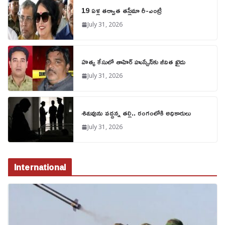
19 ఏళ్ల తర్వాత తస్లీమా రీ-ఎంట్రీ
July 31, 2026
హత్య కేసులో తాహిర్ హుస్సేన్‌కు జీవిత ఖైదు
July 31, 2026
శిశువును వద్దన్న తల్లి.. రంగంలోకి అధికారులు
July 31, 2026
International