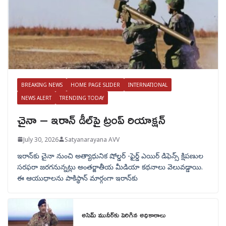
BREAKING NEWS
HOME PAGE SLIDER
INTERNATIONAL
NEWS ALERT
TRENDING TODAY
చైనా – ఇరాన్ డీల్‌పై ట్రంప్ రియాక్షన్
July 30, 2026
Satyanarayana AVV
ఇరాన్‌కు చైనా నుంచి అత్యాధునిక షోల్డర్‌ -ఫైర్డ్ ఎయిర్ డిఫెన్స్ క్షిపణుల
సరఫరా జరగనున్నట్లు అంతర్జాతీయ మీడియా కథనాలు వెలువడ్డాయి.
ఈ ఆయుధాలను పాకిస్థాన్‌ మార్గంగా ఇరాన్‌కు
అసిమ్ మునీర్‌కు పెరిగిన అధికారాలు