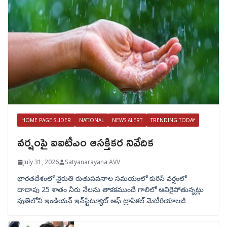
HOME PAGE SLIDER
NATIONAL
NEWS ALERT
TRENDING TODAY
వర్షంపై ఐఐటీఎం ఆసక్తికర నివేదిక
July 31, 2026
Satyanarayana AVV
భారతదేశంలో నైరుతి రుతుపవనాల సమయంలో కురిసే వర్షంలో
దాదాపు 25 శాతం నీరు నేలను తాకకముందే గాలిలో ఆవిరైపోతున్నట్లు
పుణెలోని ఇండియన్ ఇన్‌స్టిట్యూట్ ఆఫ్ ట్రాపికల్ మెటీరియాలజీ