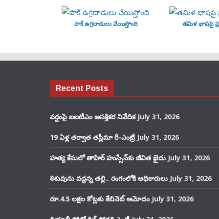
పాక్ ఉగ్రదాడులు చేయిస్తోంది
తమిళ భాషపై ప్ర
Recent Posts
వర్షంపై ఐఐటీఎం ఆసక్తికర నివేదిక
July 31, 2026
19 ఏళ్ల తర్వాత తస్లీమా రీ-ఎంట్రీ
July 31, 2026
హత్య కేసులో తాహిర్ హుస్సేన్‌కు జీవిత ఖైదు
July 31, 2026
శిశువును వద్దన్న తల్లి.. రంగంలోకి అధికారులు
July 31, 2026
రూ.4.5 లక్షల కోట్లకు కేబినెట్ ఆమోదం
July 31, 2026