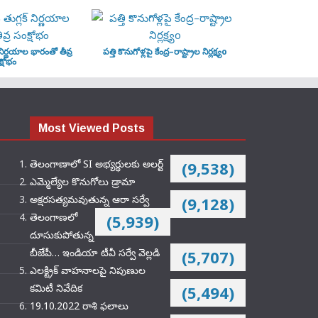
‌ నిర్ణయాల భారంతో తీవ్ర
పత్తి కొనుగోళ్లపై కేంద్ర–రాష్ట్రాల నిర్లక్ష్యo
్షోభం
Most Viewed Posts
తెలంగాణాలో SI అభ్యర్థులకు అలర్ట్
(9,538)
ఎమ్మెల్యేల కొనుగోలు డ్రామా
అక్షరసత్యమవుతున్న ఆరా సర్వే
(9,128)
తెలంగాణలో
(5,939)
దూసుకుపోతున్న
బీజేపీ… ఇండియా టీవీ సర్వే వెల్లడి
(5,707)
ఎలక్ట్రిక్‌ వాహనాలపై నిపుణుల
కమిటీ నివేదిక
(5,494)
19.10.2022 రాశి ఫలాలు