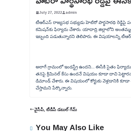
హెటిరో పార్థసారథి రెడ్డిపై ఈసీక
July 27, 2022
admin
టీఆర్ఎస్ రాజ్యసభ సభ్యుడు హెటిరో పార్థసారథి రెడ్డిప
కమిషన్‌కు ఫిర్యాదు చేశారు. యాదాద్రి జిల్లాలోని అంతమ్మగ
ఇబ్బంది పడుతున్నారని తెలిపారు. ఈ విషయాలన్ని టీఆర్ఎస్ 
అలాగే గ్రామంలో ఇండస్ట్రీ ఉందని… ఈసీకి సైతం ఫిర్యాదు
తనపై క్రిమినల్ కేసు ఉందనే విషయం కూడా దాచి పెట్టారన్నా
డిమాండ్ చేశారు. ఈ విషయంలో కోర్టుకు వెళ్లడానికి కూడా 
చేస్తామని పేర్కొన్నారు.
వైసీపీ, టీడీపీ డబుల్ గేమ్
You May Also Like