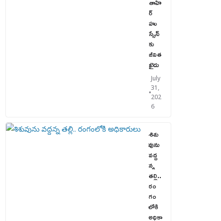
తాహి
ర్
హు
స్సేన్‌
కు
జీవిత
ఖైదు
July
31,
202
6
శిశు
వును
వద్ద
న్న
తల్లి..
రం
గం
లోకి
అధికా