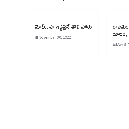
మోదీ.. షా గడ్డపైనే తొలి పోరు
రాజమండ్
దూరం, 
November 30, 2022
May 6, 