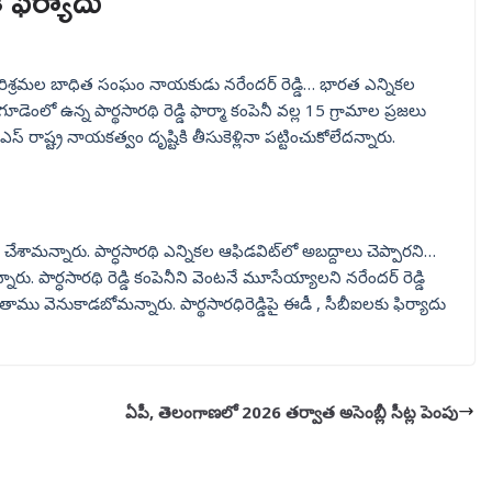
ి ఫిర్యాదు
ై పరిశ్రమల బాధిత సంఘం నాయకుడు నరేందర్ రెడ్డి… భారత ఎన్నికల
ూడెంలో ఉన్న పార్థసారథి రెడ్డి ఫార్మా కంపెనీ వల్ల 15 గ్రామాల ప్రజలు
రాష్ట్ర నాయకత్వం దృష్టికి తీసుకెళ్లినా పట్టించుకోలేదన్నారు.
 చేశామన్నారు. పార్ధసారథి ఎన్నికల ఆఫిడవిట్‌లో అబద్దాలు చెప్పారని…
రు. పార్ధసారథి రెడ్డి కంపెనీని వెంటనే మూసేయ్యాలని నరేందర్ రెడ్డి
తాము వెనుకాడబోమన్నారు. పార్థసారధిరెడ్డిపై ఈడీ , సీబీఐలకు ఫిర్యాదు
ఏపీ, తెలంగాణలో 2026 తర్వాత అసెంబ్లీ సీట్ల పెంపు