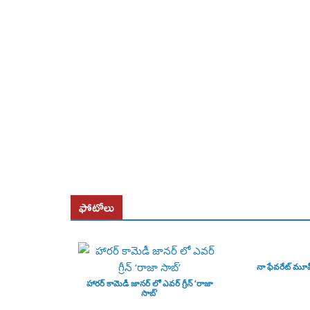
ఫోటోలు
నా ఫేవరేట్ మూ
హారర్ కామెడీ జానర్ లో ఎవర్ గ్రీన్ ‘రాజా
సాబ్’