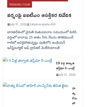
TRENDING TODAY
వర్షంపై ఐఐటీఎం ఆసక్తికర నివేదిక
July 31, 2026
Satyanarayana AVV
భారతదేశంలో నైరుతి రుతుపవనాల సమయంలో కురిసే
వర్షంలో దాదాపు 25 శాతం నీరు నేలను తాకకముందే
గాలిలో ఆవిరైపోతున్నట్లు పుణెలోని ఇండియన్
ఇన్‌స్టిట్యూట్ ఆఫ్ ట్రాపికల్ మెటీరియాలజీ
19 ఏళ్ల తర్వాత
తస్లీమా రీ-ఎంట్రీ
July 31, 2026
హ
త్య
కేసు
లో