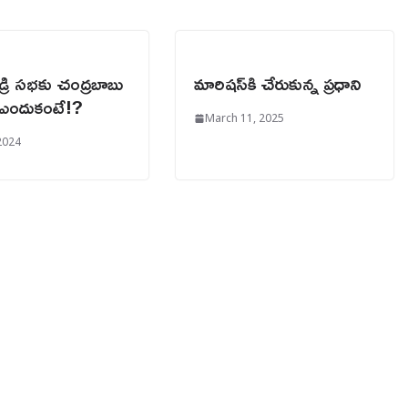
రి సభకు చంద్రబాబు
మారిష‌స్‌కి చేరుకున్న ప్ర‌ధాని
ఎందుకంటే!?
March 11, 2025
2024