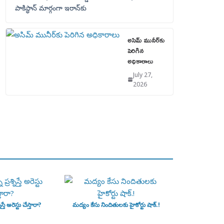
పాకిస్థాన్‌ మార్గంగా ఇరాన్‌కు
అసిమ్ మునీర్‌కు
పెరిగిన
అధికారాలు
July 27,
2026
ిస్తే అరెస్టు చేస్తారా?
మద్యం కేసు నిందితులకు హైకోర్టు షాక్.!