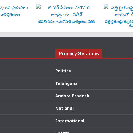
ధాని ప్రశంసలు
బిహార్ సీఎంగా మరోసారి బాధ్యతలు:నితీశ్
పత్తి రైతులపై తుగ్లక్
సంక
Primary Sections
Politics
Telangana
Andhra Pradesh
National
International