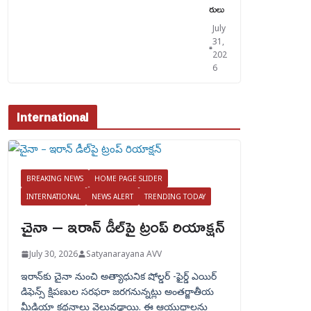
రులు
July
31,
202
6
International
BREAKING NEWS
HOME PAGE SLIDER
INTERNATIONAL
NEWS ALERT
TRENDING TODAY
చైనా – ఇరాన్ డీల్‌పై ట్రంప్ రియాక్షన్
July 30, 2026
Satyanarayana AVV
ఇరాన్‌కు చైనా నుంచి అత్యాధునిక షోల్డర్‌ -ఫైర్డ్ ఎయిర్
డిఫెన్స్ క్షిపణుల సరఫరా జరగనున్నట్లు అంతర్జాతీయ
మీడియా కథనాలు వెలువడ్డాయి. ఈ ఆయుధాలను