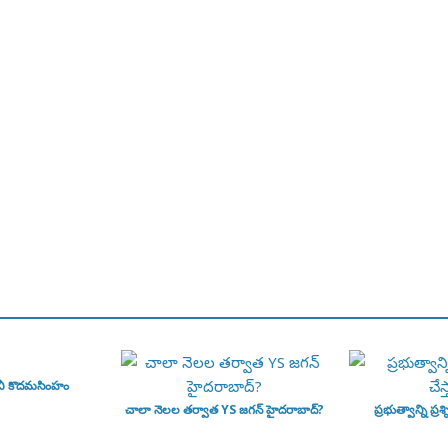
వీ కొదమసింహం
చాలా నెలల తర్వాత YS జగన్ హైదరాబాద్?
ప్రభుత్వాన్ని ప్రశ్న