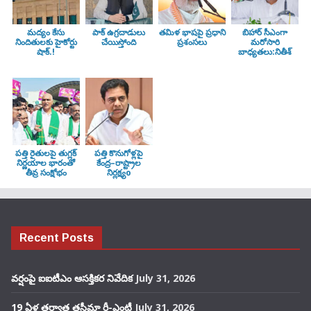
మద్యం కేసు
పాక్ ఉగ్రదాడులు
తమిళ భాషపై ప్రధాని
బిహార్ సీఎంగా
నిందితులకు హైకోర్టు
చేయిస్తోంది
ప్రశంసలు
మరోసారి
షాక్.!
బాధ్యతలు:నితీశ్
పత్తి రైతులపై తుగ్లక్‌
పత్తి కొనుగోళ్లపై
నిర్ణయాల భారంతో
కేంద్ర–రాష్ట్రాల
తీవ్ర సంక్షోభం
నిర్లక్ష్యo
Recent Posts
వర్షంపై ఐఐటీఎం ఆసక్తికర నివేదిక
July 31, 2026
19 ఏళ్ల తర్వాత తస్లీమా రీ-ఎంట్రీ
July 31, 2026