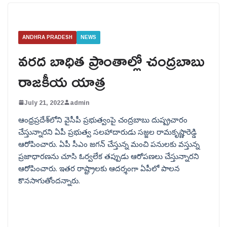
ANDHRA PRADESH
NEWS
వరద బాధిత ప్రాంతాల్లో చంద్రబాబు
రాజకీయ యాత్ర
July 21, 2022
admin
ఆంధ్రప్రదేశ్‌లోని వైసీపీ ప్రభుత్వంపై చంద్రబాబు దుష్ప్రచారం
చేస్తున్నారని ఏపీ ప్రభుత్వ సలహాదారుడు సజ్జల రామకృష్ణారెడ్డి
ఆరోపించారు. ఏపీ సీఎం జగన్‌ చేస్తున్న మంచి పనులకు వస్తున్న
ప్రజాధారణను చూసి ఓర్వలేక తప్పుడు ఆరోపణలు చేస్తున్నారని
ఆరోపించారు. ఇతర రాష్ట్రాలకు ఆదర్శంగా ఏపీలో పాలన
కొనసాగుతోందన్నారు.