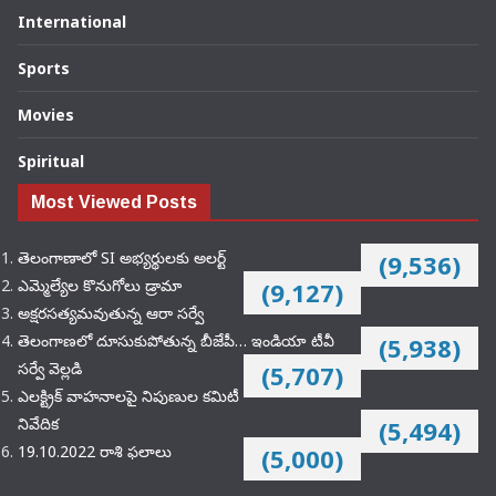
International
Sports
Movies
Spiritual
Most Viewed Posts
తెలంగాణాలో SI అభ్యర్థులకు అలర్ట్
(9,536)
ఎమ్మెల్యేల కొనుగోలు డ్రామా
(9,127)
అక్షరసత్యమవుతున్న ఆరా సర్వే
తెలంగాణలో దూసుకుపోతున్న బీజేపీ… ఇండియా టీవీ
(5,938)
సర్వే వెల్లడి
(5,707)
ఎలక్ట్రిక్‌ వాహనాలపై నిపుణుల కమిటీ
నివేదిక
(5,494)
19.10.2022 రాశి ఫలాలు
(5,000)