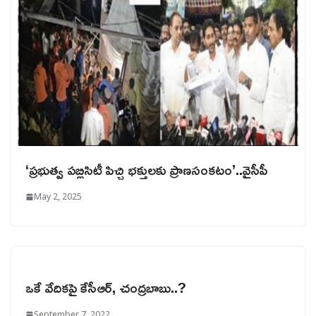
‘ప్రభుత్వ పబ్లిసిటీ పిచ్చి భక్తులకు ప్రాణసంకటం’..వైసీపీ
May 2, 2025
ఒకే వేదికపై కేసీఆర్‌, చంద్రబాబు..?
September 7, 2022