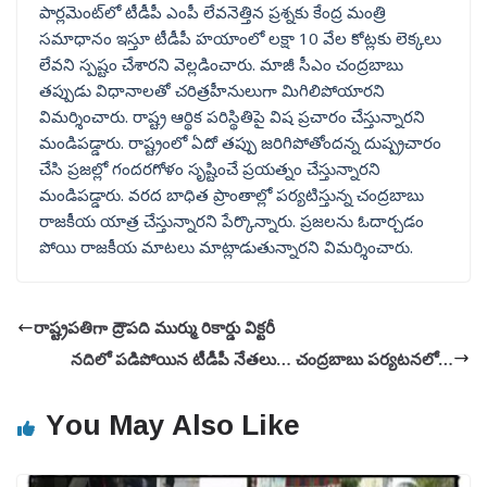
పార్లమెంట్‌‌లో టీడీపీ ఎంపీ లేవనెత్తిన ప్రశ్నకు కేంద్ర మంత్రి
సమాధానం ఇస్తూ టీడీపీ హయాంలో లక్షా 10 వేల కోట్లకు లెక్కలు
లేవని స్పష్టం చేశారని వెల్లడించారు. మాజీ సీఎం చంద్రబాబు
తప్పుడు విధానాలతో చరిత్రహీనులుగా మిగిలిపోయారని
విమర్శించారు. రాష్ట్ర ఆర్థిక పరిస్థితిపై విష ప్రచారం చేస్తున్నారని
మండిపడ్డారు. రాష్ట్రంలో ఏదో తప్పు జరిగిపోతోందన్న దుష్ప్రచారం
చేసి ప్రజల్లో గందరగోళం సృష్టించే ప్రయత్నం చేస్తున్నారని
మండిపడ్డారు. వరద బాధిత ప్రాంతాల్లో పర్యటిస్తున్న చంద్రబాబు
రాజకీయ యాత్ర చేస్తున్నారని పేర్కొన్నారు. ప్రజలను ఓదార్చడం
పోయి రాజకీయ మాటలు మాట్లాడుతున్నారని విమర్శించారు.
రాష్ట్రపతిగా ద్రౌపది ముర్ము రికార్డు విక్టరీ
నదిలో పడిపోయిన టీడీపీ నేతలు… చంద్రబాబు పర్యటనలో…
You May Also Like