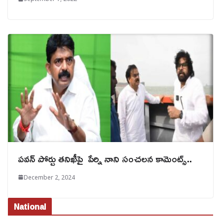
పవన్ పోర్టు తనిఖీపై పేర్ని నాని సంచలన కామెంట్స్..
December 2, 2024
National