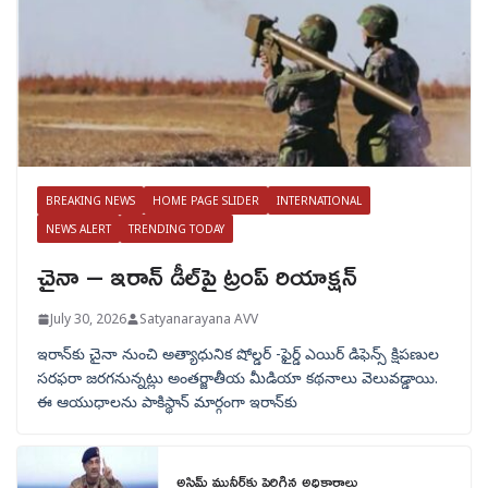
BREAKING NEWS
HOME PAGE SLIDER
INTERNATIONAL
NEWS ALERT
TRENDING TODAY
చైనా – ఇరాన్ డీల్‌పై ట్రంప్ రియాక్షన్
July 30, 2026
Satyanarayana AVV
ఇరాన్‌కు చైనా నుంచి అత్యాధునిక షోల్డర్‌ -ఫైర్డ్ ఎయిర్ డిఫెన్స్ క్షిపణుల
సరఫరా జరగనున్నట్లు అంతర్జాతీయ మీడియా కథనాలు వెలువడ్డాయి.
ఈ ఆయుధాలను పాకిస్థాన్‌ మార్గంగా ఇరాన్‌కు
అసిమ్ మునీర్‌కు పెరిగిన అధికారాలు