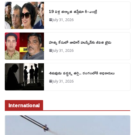
19 ఏళ్ల తర్వాత తస్లీమా రీ-ఎంట్రీ
July 31, 2026
హత్య కేసులో తాహిర్ హుస్సేన్‌కు జీవిత ఖైదు
July 31, 2026
శిశువును వద్దన్న తల్లి.. రంగంలోకి అధికారులు
July 31, 2026
International