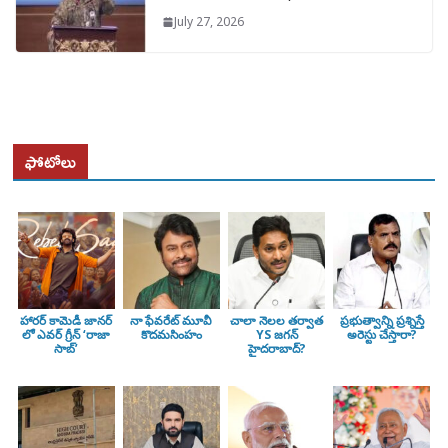
July 27, 2026
ఫోటోలు
హారర్ కామెడీ జానర్
నా ఫేవరేట్ మూవీ
చాలా నెలల తర్వాత
ప్రభుత్వాన్ని ప్రశ్నిస్తే
లో ఎవర్ గ్రీన్ ‘రాజా
కొదమసింహం
YS జగన్
అరెస్టు చేస్తారా?
సాబ్’
హైదరాబాద్?