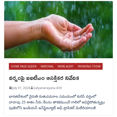
HOME PAGE SLIDER
NATIONAL
NEWS ALERT
TRENDING TODAY
వర్షంపై ఐఐటీఎం ఆసక్తికర నివేదిక
July 31, 2026
Satyanarayana AVV
భారతదేశంలో నైరుతి రుతుపవనాల సమయంలో కురిసే వర్షంలో
దాదాపు 25 శాతం నీరు నేలను తాకకముందే గాలిలో ఆవిరైపోతున్నట్లు
పుణెలోని ఇండియన్ ఇన్‌స్టిట్యూట్ ఆఫ్ ట్రాపికల్ మెటీరియాలజీ