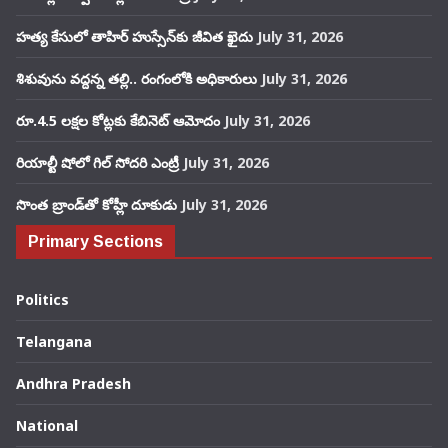
హత్య కేసులో తాహిర్ హుస్సేన్‌కు జీవిత ఖైదు
July 31, 2026
శిశువును వద్దన్న తల్లి.. రంగంలోకి అధికారులు
July 31, 2026
రూ.4.5 లక్షల కోట్లకు కేబినెట్ ఆమోదం
July 31, 2026
రియాల్టీ షోలో గిల్ సోదరి ఎంట్రీ
July 31, 2026
సొంత బ్రాండ్‌తో కోహ్లీ దూకుడు
July 31, 2026
Primary Sections
Politics
Telangana
Andhra Pradesh
National