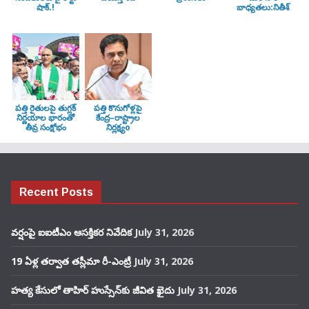
షాక్.!
బాధ్యతలు:నితీశ్
పత్తి రైతులపై తుగ్లక్‌
పత్తి కొనుగోళ్లపై
నిర్ణయాల భారంతో
కేంద్ర–రాష్ట్రాల
తీవ్ర సంక్షోభం
నిర్లక్ష్యo
Recent Posts
వర్షంపై ఐఐటీఎం ఆసక్తికర నివేదిక
July 31, 2026
19 ఏళ్ల తర్వాత తస్లీమా రీ-ఎంట్రీ
July 31, 2026
హత్య కేసులో తాహిర్ హుస్సేన్‌కు జీవిత ఖైదు
July 31, 2026