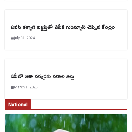
పవన్ కళ్యాణ్ విజ్ఞప్తితో ఏపీకి గుడ్‌న్యూస్ చెప్పిన కేంద్రం
July 31, 2024
ఏపీలో ఆశా వర్కర్లకు వరాల జల్లు
March 1, 2025
National