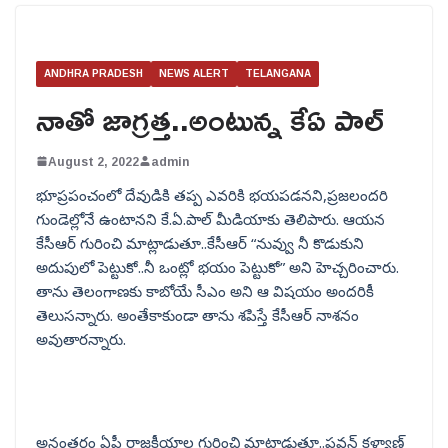
ANDHRA PRADESH
NEWS ALERT
TELANGANA
నాతో జాగ్రత్త..అంటున్న కేఏ పాల్
August 2, 2022
admin
భూప్రపంచంలో దేవుడికి తప్ప ఎవరికి భయపడనని,ప్రజలందరి
గుండెల్లోనే ఉంటానని కే.ఏ.పాల్ మీడియాకు తెలిపారు. ఆయన
కేసీఆర్ గురించి మాట్లాడుతూ..కేసీఆర్ “నువ్వు నీ కొడుకుని
అదుపులో పెట్టుకో..నీ ఒంట్లో భయం పెట్టుకో” అని హెచ్చరించారు.
తాను తెలంగాణకు కాబోయే సీఎం అని ఆ విషయం అందరికీ
తెలుసన్నారు. అంతేకాకుండా తాను శపిస్తే కేసీఆర్ నాశనం
అవుతారన్నారు.
అనంతరం ఏపీ రాజకీయాల గురించి మాట్లాడుతూ..పవన్ కళ్యాణ్