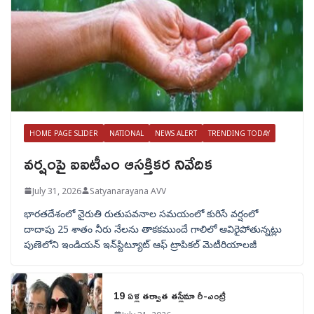
HOME PAGE SLIDER
NATIONAL
NEWS ALERT
TRENDING TODAY
వర్షంపై ఐఐటీఎం ఆసక్తికర నివేదిక
July 31, 2026
Satyanarayana AVV
భారతదేశంలో నైరుతి రుతుపవనాల సమయంలో కురిసే వర్షంలో
దాదాపు 25 శాతం నీరు నేలను తాకకముందే గాలిలో ఆవిరైపోతున్నట్లు
పుణెలోని ఇండియన్ ఇన్‌స్టిట్యూట్ ఆఫ్ ట్రాపికల్ మెటీరియాలజీ
19 ఏళ్ల తర్వాత తస్లీమా రీ-ఎంట్రీ