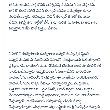
తనను ఆయన పార్టీలోనికి ఆహ్వానిస్తే పవన్‌ను సీఎం చేస్తానని,
తనతో కలవకపోతే పవన్ కళ్యాణ్ కనీసం ఎమ్మెల్యేగా కూడా
గెలవలేడన్నారు. తమ్ముడు పవన్ కళ్యాణ్ తనతో కలవడం
లేదని..కలిస్తే తన పార్టీలో బీసీ,కాపు,దళిత మహిళలకు అవకాశం
కల్పిస్తానని కేఏ పాల్ స్పష్టం చేశారు.
ఏపీలో నిరుద్యోగులకు ఉద్యోగాలు ఇవ్వలేదు..స్పెషల్ స్టేటస్
ఇవ్వలేదు.మరి ఏ మంచి పని చేసాడని చంద్రబాబుకు ఓటెయ్యాలని
ప్రశ్నించారు. రాయలసీమను దోచుకునే దొంగలు అందరూ పొలిటికల్
నాయకులేనన్నారు. ఇప్పటివరకు సీఎంగా చేసిన వారందరూ
రాయలసీమ వాసులేనని చెప్పారు. ఈ రాజకీయ నాయకులందరు
రాయలసీమను రాక్షస సీమగా మార్చారన్నారు. చంద్రబాబు
చిత్తూరు జిల్లా వాడని… వైఎస్ఆర్, జగన్ ఇద్దరు కడప జిల్లాకు
చెందినవారన్నారు. కాబట్టే అక్రమాలు, కుటుంబ-కుల రాజకీయాలు
చేస్తున్నారని ఆరోపించారు. కమ్మవాళ్ళు తనకు సపోర్ట్
చేస్తున్నారన్నారు. చంద్రబాబు వల్ల ఎన్టీఆర్ ఆత్మ ఘోషిస్తుందన్నారు.