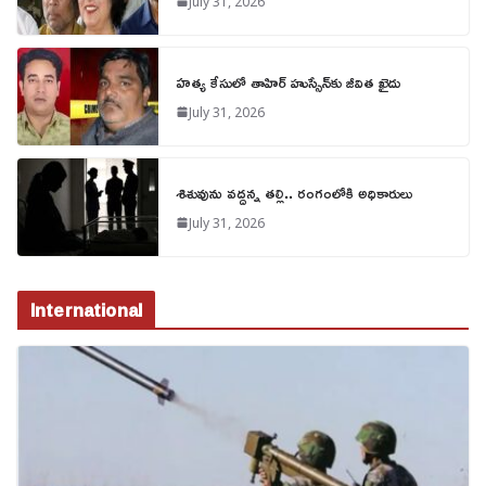
July 31, 2026
హత్య కేసులో తాహిర్ హుస్సేన్‌కు జీవిత ఖైదు
July 31, 2026
శిశువును వద్దన్న తల్లి.. రంగంలోకి అధికారులు
July 31, 2026
International