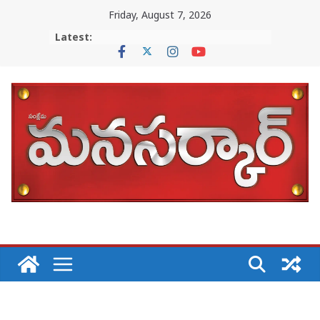
Skip
Friday, August 7, 2026
to
Latest:
content