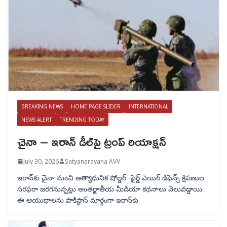
BREAKING NEWS
HOME PAGE SLIDER
INTERNATIONAL
NEWS ALERT
TRENDING TODAY
చైనా – ఇరాన్ డీల్‌పై ట్రంప్ రియాక్షన్
July 30, 2026
Satyanarayana AVV
ఇరాన్‌కు చైనా నుంచి అత్యాధునిక షోల్డర్‌ -ఫైర్డ్ ఎయిర్ డిఫెన్స్ క్షిపణుల
సరఫరా జరగనున్నట్లు అంతర్జాతీయ మీడియా కథనాలు వెలువడ్డాయి.
ఈ ఆయుధాలను పాకిస్థాన్‌ మార్గంగా ఇరాన్‌కు