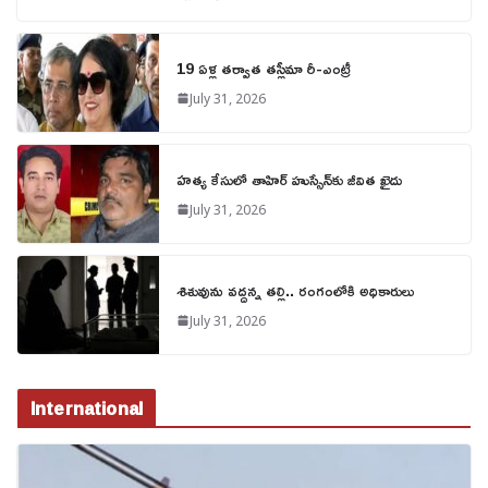
19 ఏళ్ల తర్వాత తస్లీమా రీ-ఎంట్రీ
July 31, 2026
హత్య కేసులో తాహిర్ హుస్సేన్‌కు జీవిత ఖైదు
July 31, 2026
శిశువును వద్దన్న తల్లి.. రంగంలోకి అధికారులు
July 31, 2026
International