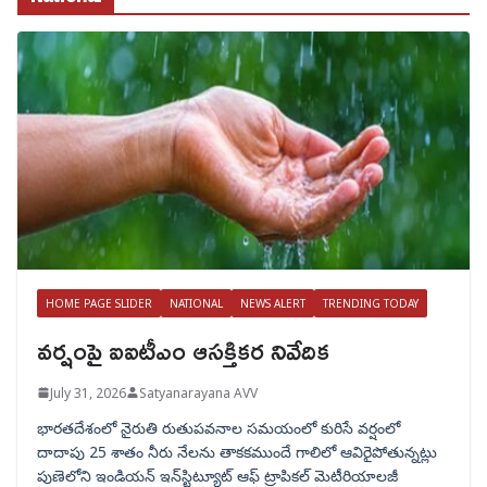
HOME PAGE SLIDER
NATIONAL
NEWS ALERT
TRENDING TODAY
వర్షంపై ఐఐటీఎం ఆసక్తికర నివేదిక
July 31, 2026
Satyanarayana AVV
భారతదేశంలో నైరుతి రుతుపవనాల సమయంలో కురిసే వర్షంలో
దాదాపు 25 శాతం నీరు నేలను తాకకముందే గాలిలో ఆవిరైపోతున్నట్లు
పుణెలోని ఇండియన్ ఇన్‌స్టిట్యూట్ ఆఫ్ ట్రాపికల్ మెటీరియాలజీ