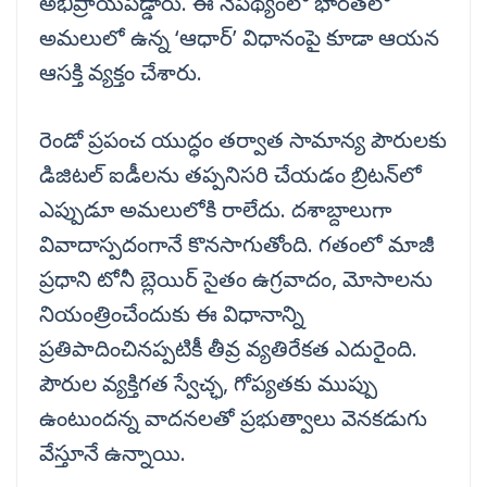
అభిప్రాయపడ్డారు. ఈ నేపథ్యంలో భారత్‌లో
అమలులో ఉన్న ‘ఆధార్‌’ విధానంపై కూడా ఆయన
ఆసక్తి వ్యక్తం చేశారు.
రెండో ప్రపంచ యుద్ధం తర్వాత సామాన్య పౌరులకు
డిజిటల్‌ ఐడీలను తప్పనిసరి చేయడం బ్రిటన్‌లో
ఎప్పుడూ అమలులోకి రాలేదు. దశాబ్దాలుగా
వివాదాస్పదంగానే కొనసాగుతోంది. గతంలో మాజీ
ప్రధాని టోనీ బ్లెయిర్‌ సైతం ఉగ్రవాదం, మోసాలను
నియంత్రించేందుకు ఈ విధానాన్ని
ప్రతిపాదించినప్పటికీ తీవ్ర వ్యతిరేకత ఎదురైంది.
పౌరుల వ్యక్తిగత స్వేచ్ఛ, గోప్యతకు ముప్పు
ఉంటుందన్న వాదనలతో ప్రభుత్వాలు వెనకడుగు
వేస్తూనే ఉన్నాయి.