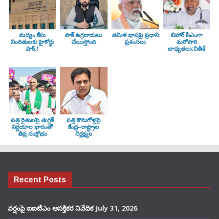
మద్యం కేసు
పాక్ ఉగ్రదాడులు
తమిళ భాషపై ప్రధాని
బిహార్ సీఎంగా
నిందితులకు హైకోర్టు
చేయిస్తోంది
ప్రశంసలు
మరోసారి
షాక్.!
బాధ్యతలు:నితీశ్
పత్తి రైతులపై తుగ్లక్‌
పత్తి కొనుగోళ్లపై
నిర్ణయాల భారంతో
కేంద్ర–రాష్ట్రాల
తీవ్ర సంక్షోభం
నిర్లక్ష్యo
Recent Posts
వర్షంపై ఐఐటీఎం ఆసక్తికర నివేదిక
July 31, 2026