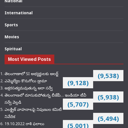
National
International
Sports
Movies
Spiritual
Most Viewed Posts
తెలంగాణాలో SI అభ్యర్థులకు అలర్ట్
(9,538)
ఎమ్మెల్యేల కొనుగోలు డ్రామా
(9,128)
అక్షరసత్యమవుతున్న ఆరా సర్వే
తెలంగాణలో దూసుకుపోతున్న బీజేపీ… ఇండియా టీవీ
(5,938)
సర్వే వెల్లడి
(5,707)
ఎలక్ట్రిక్‌ వాహనాలపై నిపుణుల కమిటీ
నివేదిక
(5,494)
19.10.2022 రాశి ఫలాలు
(5,001)