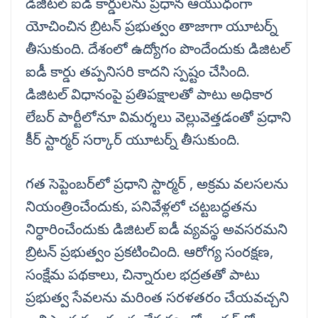
డిజిటల్‌ ఐడీ కార్డులను ప్రధాన ఆయుధంగా
యోచించిన బ్రిటన్‌ ప్రభుత్వం తాజాగా యూటర్న్‌
తీసుకుంది. దేశంలో ఉద్యోగం పొందేందుకు డిజిటల్‌
ఐడీ కార్డు తప్పనిసరి కాదని స్పష్టం చేసింది.
డిజిటల్ విధానంపై ప్రతిపక్షాలతో పాటు అధికార
లేబర్‌ పార్టీలోనూ విమర్శలు వెల్లువెత్తడంతో ప్రధాని
కీర్‌ స్టార్మర్‌ సర్కార్ యూటర్న్ తీసుకుంది.
గత సెప్టెంబర్‌లో ప్రధాని స్టార్మర్‌ , అక్రమ వలసలను
నియంత్రించేందుకు, పనివేళ్లలో చట్టబద్ధతను
నిర్ధారించేందుకు డిజిటల్‌ ఐడీ వ్యవస్థ అవసరమని
బ్రిటన్ ప్రభుత్వం ప్రకటించింది. ఆరోగ్య సంరక్షణ,
సంక్షేమ పథకాలు, చిన్నారుల భద్రతతో పాటు
ప్రభుత్వ సేవలను మరింత సరళతరం చేయవచ్చని