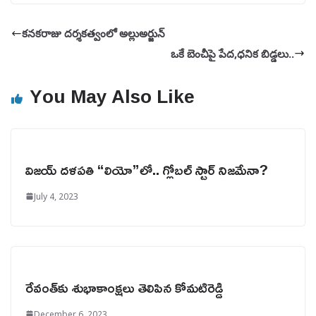
కనకరాజు దర్శకత్వంలో అల్లుఅర్జున్
ఒకే బెంచీపై పేద,ధనిక బిడ్డలు..
You May Also Like
విజయ్ దళపతి “లియో”లో.. గ్లోబల్ స్టార్ నిజమేనా?
July 4, 2023
రేవంత్‌కు శుభాకాంక్షలు తెలిపిన కోమటిరెడ్డి
December 6, 2023