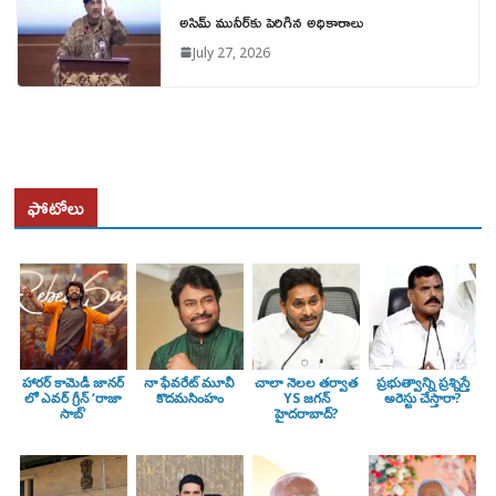
అసిమ్ మునీర్‌కు పెరిగిన అధికారాలు
July 27, 2026
ఫోటోలు
హారర్ కామెడీ జానర్
నా ఫేవరేట్ మూవీ
చాలా నెలల తర్వాత
ప్రభుత్వాన్ని ప్రశ్నిస్తే
లో ఎవర్ గ్రీన్ ‘రాజా
కొదమసింహం
YS జగన్
అరెస్టు చేస్తారా?
సాబ్’
హైదరాబాద్?