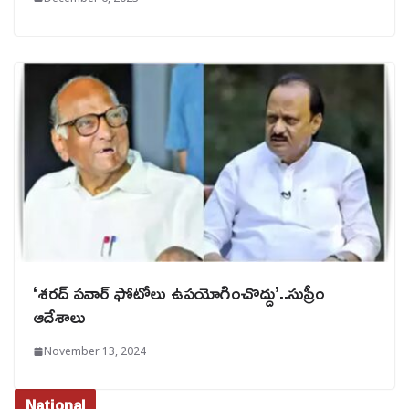
‘శరద్ పవార్ ఫోటోలు ఉపయోగించొద్దు’..సుప్రీం
ఆదేశాలు
November 13, 2024
National