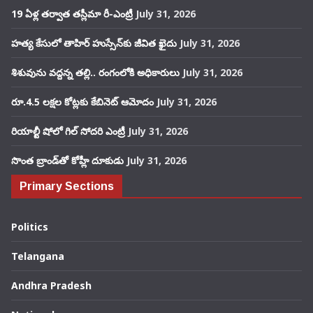
19 ఏళ్ల తర్వాత తస్లీమా రీ-ఎంట్రీ
July 31, 2026
హత్య కేసులో తాహిర్ హుస్సేన్‌కు జీవిత ఖైదు
July 31, 2026
శిశువును వద్దన్న తల్లి.. రంగంలోకి అధికారులు
July 31, 2026
రూ.4.5 లక్షల కోట్లకు కేబినెట్ ఆమోదం
July 31, 2026
రియాల్టీ షోలో గిల్ సోదరి ఎంట్రీ
July 31, 2026
సొంత బ్రాండ్‌తో కోహ్లీ దూకుడు
July 31, 2026
Primary Sections
Politics
Telangana
Andhra Pradesh