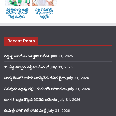
పత్తి రైతులపై తుగ్లక్‌
పత్తి కొనుగోళ్లపై
నిర్ణయాల భారంతో
కేంద్ర–రాష్ట్రాల
తీవ్ర సంక్షోభం
నిర్లక్ష్యo
Recent Posts
వర్షంపై ఐఐటీఎం ఆసక్తికర నివేదిక
July 31, 2026
19 ఏళ్ల తర్వాత తస్లీమా రీ-ఎంట్రీ
July 31, 2026
హత్య కేసులో తాహిర్ హుస్సేన్‌కు జీవిత ఖైదు
July 31, 2026
శిశువును వద్దన్న తల్లి.. రంగంలోకి అధికారులు
July 31, 2026
రూ.4.5 లక్షల కోట్లకు కేబినెట్ ఆమోదం
July 31, 2026
రియాల్టీ షోలో గిల్ సోదరి ఎంట్రీ
July 31, 2026