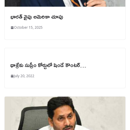
భారత్ వైపు అమెరికా చూపు
October 15, 2025
థాక్రేకు సుప్రీం కోర్టులో షిండే కౌంటర్…
July 20, 2022