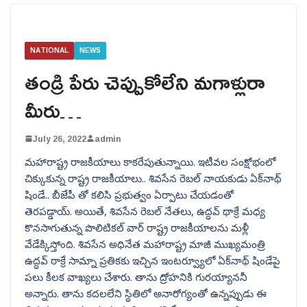
NATIONAL
NEWS
తండ్రి పేరు చెప్పుకోలేని మగాళ్లురా
మీరు…
July 26, 2022
admin
మహారాష్ట్ర రాజకీయాలు కాకరేపుతున్నాయి. ఇటీవల సంక్షోభంలో
చిక్కుకున్న రాష్ట్ర రాజకీయాలు.. శివసేన రెబల్ నాయకుడు ఏక్‌నాథ్
షిండే.. బీజేపీ తో కలిసి ప్రభుత్వం ఏర్పాటు చేయడంతో
తెరపడ్డాయ్. అయితే, శివసేన రెబల్ నేతలు, ఉద్ధవ్ థాక్రే మధ్య
కొనసాగుతున్న పొలిటికల్ వార్ రాష్ట్ర రాజకీయాలను మళ్లీ
వేడేక్కిస్తోంది. శివసేన అధినేత మహారాష్ట్ర మాజీ ముఖ్యమంత్రి
ఉద్ధవ్ ఠాక్రే సామ్నా ప్రతికకు ఇచ్చిన ఇంటర్వ్యూలో ఏక్‌నాథ్ షిండేపై
పలు కీలక వాఖ్యలు చేశారు. తాను ద్రోహనికి గురయ్యాననీ
అన్నారు. తాను కదలలేని స్ధితిలో అనారోగ్యంతో ఉన్నప్పుడు ఈ