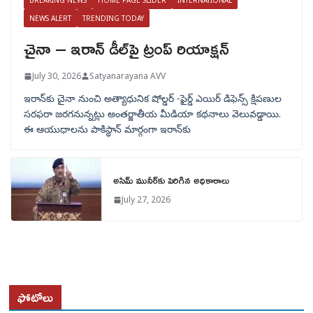
BREAKING NEWS
HOME PAGE SLIDER
INTERNATIONAL
NEWS ALERT
TRENDING TODAY
చైనా – ఇరాన్ డీల్‌పై ట్రంప్ రియాక్షన్
July 30, 2026
Satyanarayana AVV
ఇరాన్‌కు చైనా నుంచి అత్యాధునిక షోల్డర్‌ -ఫైర్డ్ ఎయిర్ డిఫెన్స్ క్షిపణుల
సరఫరా జరగనున్నట్లు అంతర్జాతీయ మీడియా కథనాలు వెలువడ్డాయి.
ఈ ఆయుధాలను పాకిస్థాన్‌ మార్గంగా ఇరాన్‌కు
అసిమ్ మునీర్‌కు పెరిగిన అధికారాలు
July 27, 2026
ఫోటోలు