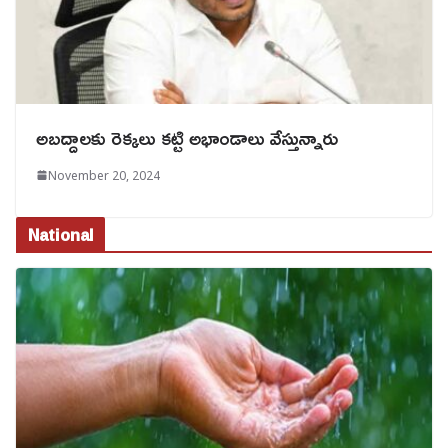
అబ‌ద్దాల‌కు రెక్క‌లు క‌ట్టి అభాండాలు వేస్తున్నారు
November 20, 2024
National