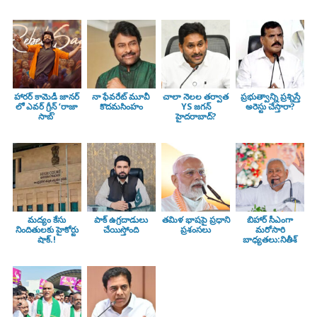
హారర్ కామెడీ జానర్
నా ఫేవరేట్ మూవీ
చాలా నెలల తర్వాత
ప్రభుత్వాన్ని ప్రశ్నిస్తే
లో ఎవర్ గ్రీన్ ‘రాజా
కొదమసింహం
YS జగన్
అరెస్టు చేస్తారా?
సాబ్’
హైదరాబాద్?
మద్యం కేసు
పాక్ ఉగ్రదాడులు
తమిళ భాషపై ప్రధాని
బిహార్ సీఎంగా
నిందితులకు హైకోర్టు
చేయిస్తోంది
ప్రశంసలు
మరోసారి
షాక్.!
బాధ్యతలు:నితీశ్