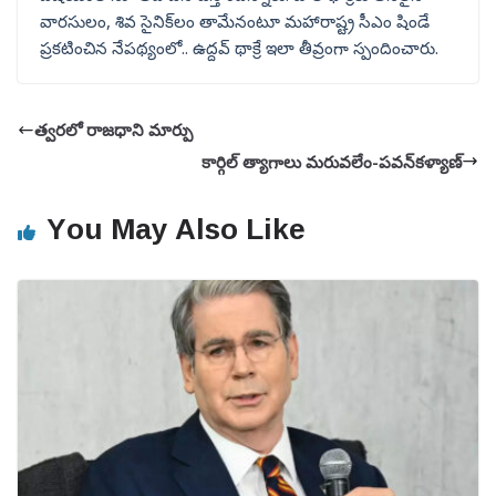
వారసులం, శివ సైనిక్‌లం తామేనంటూ మహారాష్ట్ర సీఎం షిండే
ప్రకటించిన నేపథ్యంలో.. ఉద్దవ్‌ థాక్రే ఇలా తీవ్రంగా స్పందించారు.
త్వరలో రాజధాని మార్పు
కార్గిల్ త్యాగాలు మరువలేం-పవన్‌కళ్యాణ్
You May Also Like