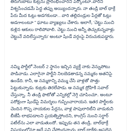
తిరుగుబాటు కుట్రను ప్రారంభించారని పేర్కొంటూ..వారిని
విశ్వసించడమే పెద్ద తప్పు అయ్యిందన్నారు. నా తండ్రి బాల్ థాక్రే
పేరు మీద ఓట్లు అడగకుండా… వారి తల్లిదండ్రుల పేర్లతో ఓట్లు
అడగాలంటూ ” ఘాటు వ్యాఖ్యలు చేశారు. అలాగే, ‘చెట్టు నుంచి
కుళ్లిన ఆకులు రాలిపోవాలి.. చెట్టు నుంచి అన్నీ తెచ్చుకున్నవాళ్లు
చెట్టునే వదిలేస్తున్నారు’ అంటూ షిండే వర్గంపై విరుచుకుపడ్డారు.
నమ్మి పార్టీలో నెంబర్‌ 2 స్థానం ఇచ్చిన వ్యక్తే నాకు వెన్నుపోటు
పొడిచాడు. ఎలాగైనా పార్టీని నిలబెడతాడన్న నమ్మకం అతనిపై
ఉండేది. కానీ, ఆ నమ్మకాన్ని వమ్ము చేసి వాళ్లతో పొత్తు
పెట్టుకున్నాడు. కుట్రకు తెరలేపాడు. ఆ నమ్మక ద్రోహికి సవాల్‌
చేస్తున్నా.. నీ తండ్రి ఫొటోతో ఎన్నికల్లో నెగ్గి చూపించూ.. అంటూ
పరోక్షంగా షిండేపై విమర్శలు గుప్పించారాయన. ఇతర పార్టీలకు
చెందిన గొప్ప నాయకుల పేర్లను, వాళ్ల పాపులారిటీని వాడుకుని
బీజేపీ లాభపడాలని ప్రయత్నిస్తోందని, కాంగ్రెస్‌ నుంచి సర్దార్
పటేల్‌ను ఎలా వాడుతుందో.. ఇప్పుడు తన తండ్రి.. బాల్‌థాక్రే
విషయంలోనూ అదే పని చేస్తోందన్నారు. బాల్‌ థాక్రేకు అసలైన