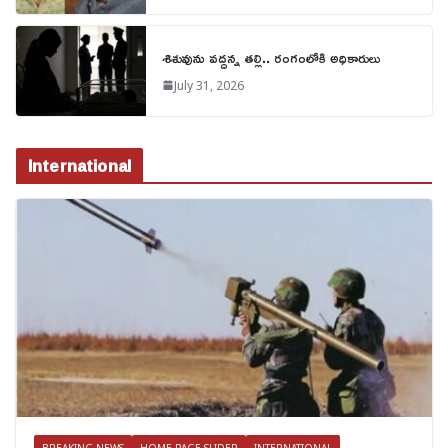
శిశువును వద్దన్న తల్లి.. రంగంలోకి అధికారులు
July 31, 2026
International