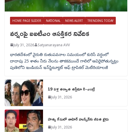
HOME PAGE SLIDER
NATIONAL
NEWS ALERT
TRENDING TODAY
వర్షంపై ఐఐటీఎం ఆసక్తికర నివేదిక
July 31, 2026
Satyanarayana AVV
భారతదేశంలో నైరుతి రుతుపవనాల సమయంలో కురిసే వర్షంలో
దాదాపు 25 శాతం నీరు నేలను తాకకముందే గాలిలో ఆవిరైపోతున్నట్లు
పుణెలోని ఇండియన్ ఇన్‌స్టిట్యూట్ ఆఫ్ ట్రాపికల్ మెటీరియాలజీ
19 ఏళ్ల తర్వాత తస్లీమా రీ-ఎంట్రీ
July 31, 2026
హత్య కేసులో తాహిర్ హుస్సేన్‌కు జీవిత ఖైదు
July 31, 2026