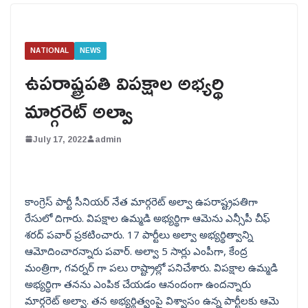
NATIONAL
NEWS
ఉపరాష్ట్రపతి విపక్షాల అభ్యర్థి
మార్గరెట్ అల్వా
July 17, 2022
admin
కాంగ్రెస్ పార్టీ సీనియర్ నేత మార్గరెట్ అల్వా ఉపరాష్ట్రపతిగా
రేసులో దిగారు. విపక్షాల ఉమ్మడి అభ్యర్థిగా ఆమెను ఎన్సీపీ చీఫ్
శరద్ పవార్ ప్రకటించారు. 17 పార్టీలు అల్వా అభ్యర్థిత్వాన్ని
ఆమోదించారన్నారు పవార్. అల్వా 5 సార్లు ఎంపీగా, కేంద్ర
మంత్రిగా, గవర్నర్ గా పలు రాష్ట్రాల్లో పనిచేశారు. విపక్షాల ఉమ్మడి
అభ్యర్థిగా తనను ఎంపిక చేయడం ఆనందంగా ఉందన్నారు
మార్గరెట్ అల్వా. తన అభ్యర్థిత్వంపై విశ్వాసం ఉన్న పార్టీలకు ఆమె