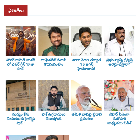
ఫోటోలు
హారర్ కామెడీ జానర్
నా ఫేవరేట్ మూవీ
చాలా నెలల తర్వాత
ప్రభుత్వాన్ని ప్రశ్నిస్తే
లో ఎవర్ గ్రీన్ ‘రాజా
కొదమసింహం
YS జగన్
అరెస్టు చేస్తారా?
సాబ్’
హైదరాబాద్?
మద్యం కేసు
పాక్ ఉగ్రదాడులు
తమిళ భాషపై ప్రధాని
బిహార్ సీఎంగా
నిందితులకు హైకోర్టు
చేయిస్తోంది
ప్రశంసలు
మరోసారి
షాక్.!
బాధ్యతలు:నితీశ్