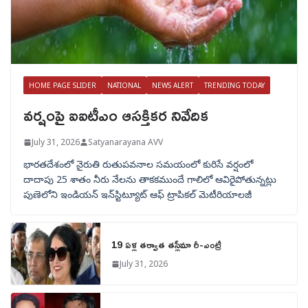
HOME PAGE SLIDER
NATIONAL
NEWS ALERT
TRENDING TODAY
వర్షంపై ఐఐటీఎం ఆసక్తికర నివేదిక
July 31, 2026
Satyanarayana AVV
భారతదేశంలో నైరుతి రుతుపవనాల సమయంలో కురిసే వర్షంలో
దాదాపు 25 శాతం నీరు నేలను తాకకముందే గాలిలో ఆవిరైపోతున్నట్లు
పుణెలోని ఇండియన్ ఇన్‌స్టిట్యూట్ ఆఫ్ ట్రాపికల్ మెటీరియాలజీ
19 ఏళ్ల తర్వాత తస్లీమా రీ-ఎంట్రీ
July 31, 2026