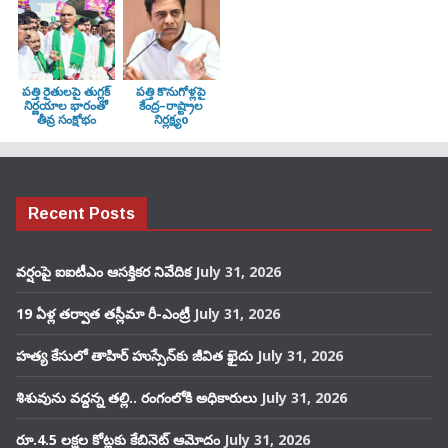
పత్తి రైతులపై తుగ్లక్‌
పత్తి కొనుగోళ్లపై
నిర్ణయాల భారంతో
కేంద్ర–రాష్ట్రాల
తీవ్ర సంక్షోభం
నిర్లక్ష్యo
Recent Posts
వర్షంపై ఐఐటీఎం ఆసక్తికర నివేదిక
July 31, 2026
19 ఏళ్ల తర్వాత తస్లీమా రీ-ఎంట్రీ
July 31, 2026
హత్య కేసులో తాహిర్ హుస్సేన్‌కు జీవిత ఖైదు
July 31, 2026
శిశువును వద్దన్న తల్లి.. రంగంలోకి అధికారులు
July 31, 2026
రూ.4.5 లక్షల కోట్లకు కేబినెట్ ఆమోదం
July 31, 2026