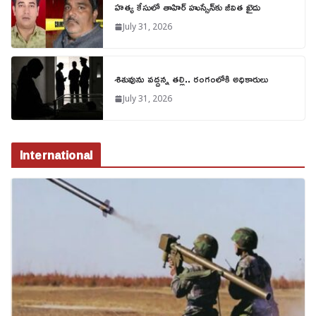
హత్య కేసులో తాహిర్ హుస్సేన్‌కు జీవిత ఖైదు
July 31, 2026
శిశువును వద్దన్న తల్లి.. రంగంలోకి అధికారులు
July 31, 2026
International