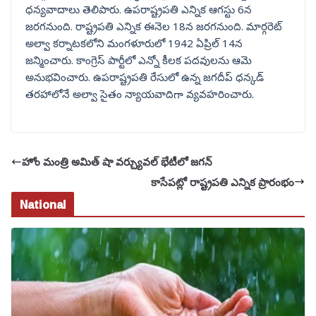
ధన్యవాదాలు తెలిపారు. ఉపరాష్ట్రపతి ఎన్నిక ఆగస్టు 6న
జరగనుంది. రాష్ట్రపతి ఎన్నిక ఈనెల 18న జరగనుంది. మార్గరెట్
అల్వా కర్నాటకలోని మంగళూరులో 1942 ఏప్రిల్ 14న
జన్మించారు. కాంగ్రెస్ పార్టీలో ఎన్నో కీలక పదవులను ఆమె
అనుభవించారు. ఉపరాష్ట్రపతి రేసులో ఉన్న జగదీప్ ధన్కడ్
తరహాలోనే అల్వా సైతం న్యాయవాదిగా వ్యవహరించారు.
హోం మంత్రి అమిత్ షా వర్చ్యువల్ భేటీలో జగన్
కాసేపట్లో రాష్ట్రపతి ఎన్నిక ప్రారంభం
National