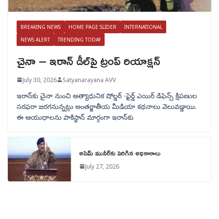
BREAKING NEWS
HOME PAGE SLIDER
INTERNATIONAL
NEWS ALERT
TRENDING TODAY
చైనా – ఇరాన్ డీల్‌పై ట్రంప్ రియాక్షన్
July 30, 2026
Satyanarayana AVV
ఇరాన్‌కు చైనా నుంచి అత్యాధునిక షోల్డర్‌ -ఫైర్డ్ ఎయిర్ డిఫెన్స్ క్షిపణుల
సరఫరా జరగనున్నట్లు అంతర్జాతీయ మీడియా కథనాలు వెలువడ్డాయి.
ఈ ఆయుధాలను పాకిస్థాన్‌ మార్గంగా ఇరాన్‌కు
అసిమ్ మునీర్‌కు పెరిగిన అధికారాలు
July 27, 2026