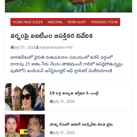
HOME PAGE SLIDER
NATIONAL
NEWS ALERT
TRENDING TODAY
వర్షంపై ఐఐటీఎం ఆసక్తికర నివేదిక
July 31, 2026
Satyanarayana AVV
భారతదేశంలో నైరుతి రుతుపవనాల సమయంలో కురిసే వర్షంలో
దాదాపు 25 శాతం నీరు నేలను తాకకముందే గాలిలో ఆవిరైపోతున్నట్లు
పుణెలోని ఇండియన్ ఇన్‌స్టిట్యూట్ ఆఫ్ ట్రాపికల్ మెటీరియాలజీ
19 ఏళ్ల తర్వాత తస్లీమా రీ-ఎంట్రీ
July 31, 2026
హత్య కేసులో తాహిర్ హుస్సేన్‌కు జీవిత ఖైదు
July 31, 2026