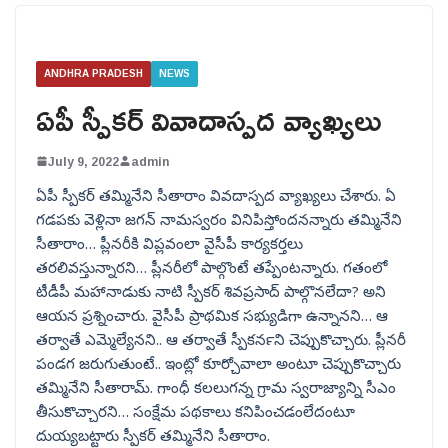
ANDHRA PRADESH
NEWS
ఏపీ స్పీకర్ వివాదాస్పద వ్యాఖ్యలు
July 9, 2022
admin
ఏపీ స్పీకర్ తమ్మినేని సీతారాం వివదాస్పద వ్యాఖ్యలు చేశారు. ఏ
గడపకు వెళ్లినా జగన్ నామస్వరం వినిపిస్తోందనన్నారు తమ్మినేని
సీతారాం… ప్లీనరీకి విప్లవంలా వైసీపీ కార్యకర్తలు
తరలివస్తున్నారని… ప్లీనరీలో పాల్గొంటే తప్పేంటన్నారు. గతంలో
టీడీపీ మహానాడుకు నాటి స్పీకర్ శివప్రసాద్ పాల్గొనలేదా? అని
ఆయన ప్రశ్నించారు. వైసీపీ ప్రాథమిక సభ్యుడిగా ఉన్నానని… ఆ
తర్వాతే ఎమ్మెల్యేనని.. ఆ తర్వాతే స్పీకర్‍నని చెప్పుకొచ్చారు. ప్లీనరీ
పండగ జరుగుతుంటే.. ఇంట్లో కూర్చోవాలా అంటూ చెప్పుకొచ్చారు
తమ్మినేని సీతారామ్. గాంధీ కలలుగన్న గ్రామ స్వరాజ్యాన్ని సీఎం
తీసుకొచ్చారని… సంక్షేమ పథకాలు కనిపించడంలేదంటూ
దుయ్యబట్టారు స్పీకర్ తమ్మినేని సీతారాం.