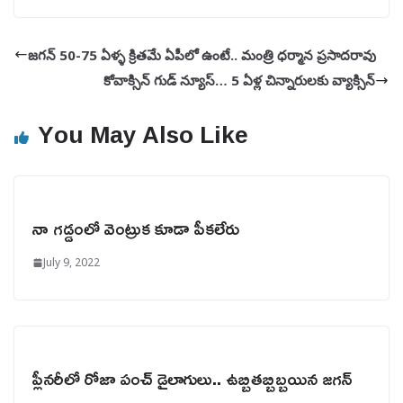
జగన్ 50-75 ఏళ్ళ క్రితమే ఏపీలో ఉంటే.. మంత్రి ధర్మాన ప్రసాదరావు
కోవాక్సిన్ గుడ్ న్యూస్… 5 ఏళ్ల చిన్నారులకు వ్యాక్సిన్
You May Also Like
నా గడ్డంలో వెంట్రుక కూడా పీకలేరు
July 9, 2022
ప్లీనరీలో రోజా పంచ్ డైలాగులు.. ఉబ్బితబ్బిబ్బయిన జగన్