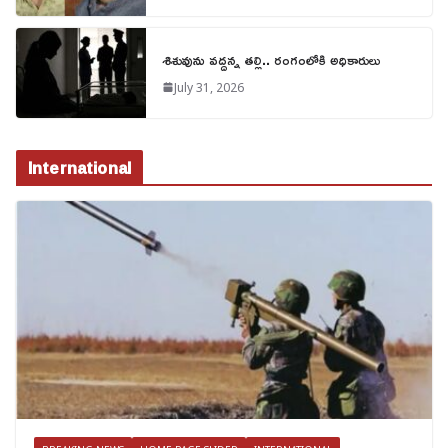
శిశువును వద్దన్న తల్లి.. రంగంలోకి అధికారులు
July 31, 2026
International