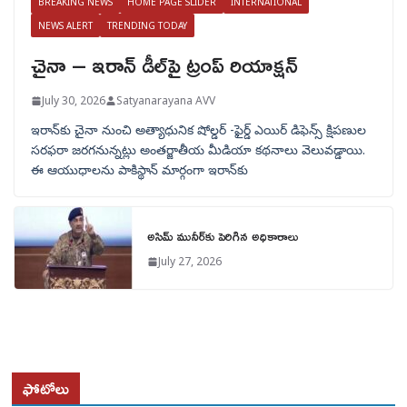
BREAKING NEWS
HOME PAGE SLIDER
INTERNATIONAL
NEWS ALERT
TRENDING TODAY
చైనా – ఇరాన్ డీల్‌పై ట్రంప్ రియాక్షన్
July 30, 2026
Satyanarayana AVV
ఇరాన్‌కు చైనా నుంచి అత్యాధునిక షోల్డర్‌ -ఫైర్డ్ ఎయిర్ డిఫెన్స్ క్షిపణుల
సరఫరా జరగనున్నట్లు అంతర్జాతీయ మీడియా కథనాలు వెలువడ్డాయి.
ఈ ఆయుధాలను పాకిస్థాన్‌ మార్గంగా ఇరాన్‌కు
అసిమ్ మునీర్‌కు పెరిగిన అధికారాలు
July 27, 2026
ఫోటోలు