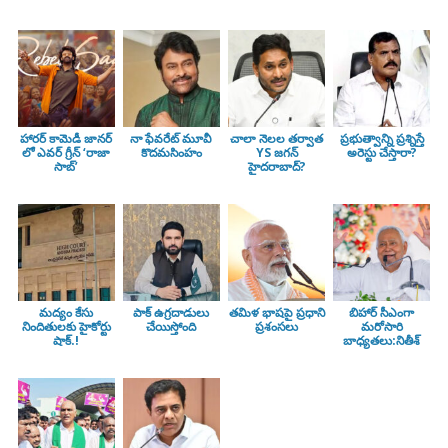
హారర్ కామెడీ జానర్
నా ఫేవరేట్ మూవీ
చాలా నెలల తర్వాత
ప్రభుత్వాన్ని ప్రశ్నిస్తే
లో ఎవర్ గ్రీన్ ‘రాజా
కొదమసింహం
YS జగన్
అరెస్టు చేస్తారా?
సాబ్’
హైదరాబాద్?
మద్యం కేసు
పాక్ ఉగ్రదాడులు
తమిళ భాషపై ప్రధాని
బిహార్ సీఎంగా
నిందితులకు హైకోర్టు
చేయిస్తోంది
ప్రశంసలు
మరోసారి
షాక్.!
బాధ్యతలు:నితీశ్