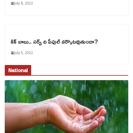
July 8, 2022
కిక్ బాబు.. సర్వ్ ది పీపుల్ వర్కౌటవుతుందా?
July 5, 2022
National