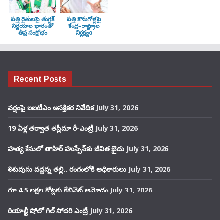
పత్తి రైతులపై తుగ్లక్‌
పత్తి కొనుగోళ్లపై
నిర్ణయాల భారంతో
కేంద్ర–రాష్ట్రాల
తీవ్ర సంక్షోభం
నిర్లక్ష్యo
Recent Posts
వర్షంపై ఐఐటీఎం ఆసక్తికర నివేదిక
July 31, 2026
19 ఏళ్ల తర్వాత తస్లీమా రీ-ఎంట్రీ
July 31, 2026
హత్య కేసులో తాహిర్ హుస్సేన్‌కు జీవిత ఖైదు
July 31, 2026
శిశువును వద్దన్న తల్లి.. రంగంలోకి అధికారులు
July 31, 2026
రూ.4.5 లక్షల కోట్లకు కేబినెట్ ఆమోదం
July 31, 2026
రియాల్టీ షోలో గిల్ సోదరి ఎంట్రీ
July 31, 2026