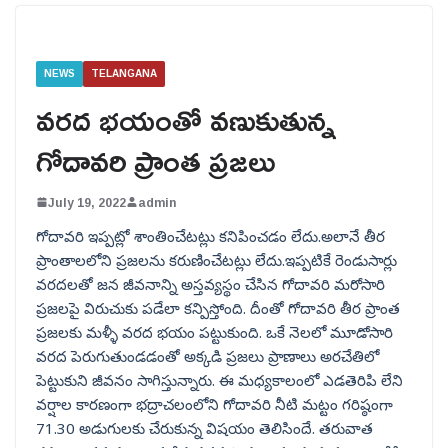
NEWS
TELANGANA
వరద భయంతో వణుకుతున్న
గోదావరి ప్రాంత ప్రజలు
July 19, 2022
admin
గోదావరి ఇప్పట్లో శాంతించేటట్లు కనిపించడం లేదు.అలానే తీర
ప్రాంతాలలోని ప్రజలను కరుణించేటట్లు లేదు.ఇప్పటికే రెండుసార్లు
వరదలతో జన జీవనాన్ని అస్తవ్యస్థం చేసిన గోదావరి మరోసారి
ప్రజలపై విరుచుకు పడేలా కన్పిస్తోంది. దీంతో గోదావరి తీర ప్రాంత
ప్రజలకు మళ్ళీ వరద భయం పట్టుకుంది. ఒకే నెలలో మూడోసారి
వరద పెరుగుతుండడంతో అక్కడి ప్రజలు ప్రాణాలు అరచేతిలో
పెట్టుకుని జీవనం సాగిస్తున్నారు. ఈ మధ్యకాలంలో ఎడతెరిపి లేని
వర్షాల కారణంగా భద్రాచలంలోని గోదావరి నీటి మట్టం గరిష్ఠంగా
71.30 అడుగులకు చేరుకున్న విషయం తెలిసిందే. తరువాత