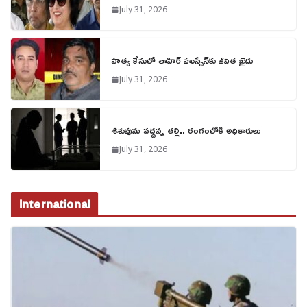
July 31, 2026
హత్య కేసులో తాహిర్ హుస్సేన్‌కు జీవిత ఖైదు
July 31, 2026
శిశువును వద్దన్న తల్లి.. రంగంలోకి అధికారులు
July 31, 2026
International