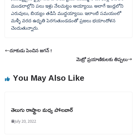
మండలాల్లోని పలు ఇళ్లు నేలమట్టం అయ్యాయి. అలాగే ఇండ్లలోని
ఎరువులు, బియ్యం తడిసి ముద్దయ్యాయి. ఇలాంటి సమయంలో
మళ్ళీ వరద ఉధృతి పెరగుతుండడంతో ప్రజలు భయాందోళన
చెందుతున్నారు.
దూకుడు పెంచిన జగన్ !
మెట్రో ప్రయాణికులకు తిప్పలు
You May Also Like
తెలుగు రాష్ట్రాల మధ్య పోలవార్
July 20, 2022