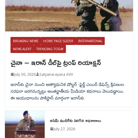
BREAKING NEWS
HOME PAGE SLIDER
INTERNATIONAL
NEWS ALERT
TRENDING TODAY
చైనా – ఇరాన్ డీల్‌పై ట్రంప్ రియాక్షన్
July 30, 2026
Satyanarayana AVV
ఇరాన్‌కు చైనా నుంచి అత్యాధునిక షోల్డర్‌ -ఫైర్డ్ ఎయిర్ డిఫెన్స్ క్షిపణుల
సరఫరా జరగనున్నట్లు అంతర్జాతీయ మీడియా కథనాలు వెలువడ్డాయి.
ఈ ఆయుధాలను పాకిస్థాన్‌ మార్గంగా ఇరాన్‌కు
అసిమ్ మునీర్‌కు పెరిగిన అధికారాలు
July 27, 2026