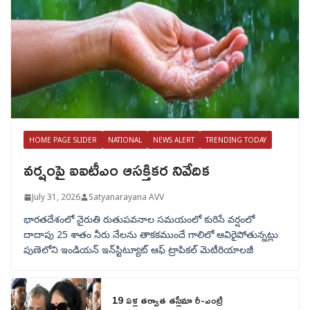
HOME PAGE SLIDER
NATIONAL
NEWS ALERT
TRENDING TODAY
వర్షంపై ఐఐటీఎం ఆసక్తికర నివేదిక
July 31, 2026
Satyanarayana AVV
భారతదేశంలో నైరుతి రుతుపవనాల సమయంలో కురిసే వర్షంలో
దాదాపు 25 శాతం నీరు నేలను తాకకముందే గాలిలో ఆవిరైపోతున్నట్లు
పుణెలోని ఇండియన్ ఇన్‌స్టిట్యూట్ ఆఫ్ ట్రాపికల్ మెటీరియాలజీ
19 ఏళ్ల తర్వాత తస్లీమా రీ-ఎంట్రీ