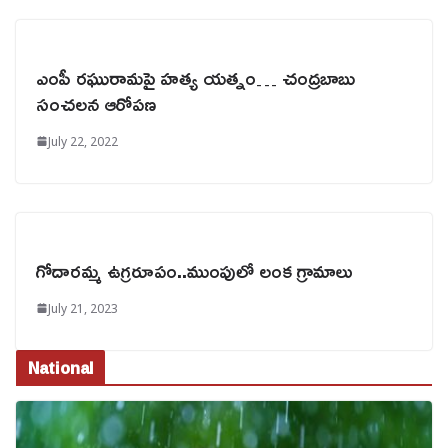
ఎంపీ రఘురామపై హత్య యత్నం… చంద్రబాబు
సంచలన ఆరోపణ
July 22, 2022
గోదారమ్మ ఉగ్రరూపం..ముంపులో లంక గ్రామాలు
July 21, 2023
National