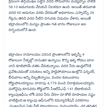
క్రమంగా తగ్గుముఖం పట్టిన వరద సోమవారం మధ్యహ్నం నాటికి
56.10 అడుగులకు చేరుకుని నిలకడగా ఉంది. అయితే తరువాత
వరద 60 అడుగుల వరకు చేరడంతో అధికారులు ఎస్సారెస్సీ 26
గేట్లను తెరిచి వరద నీటిని దిగువకు విడుదల చేశారు. అయితే
భద్రాచలంలోని మన్యం ప్రాంతం గత వారం రోజులుగా జల
దిగ్భందంలోనే ఉంది.
భద్రాచలం రామాలయం పరిసర ప్రాంతాలలోని ఇళ్ళన్నీ 4
రోజులుగా నీళ్ళల్లో నానుతూ ఉన్నాయి. కొన్ని ఇళ్ళ గోడలు బాగా
నాని కూలిపోయే దశకు చేరుకున్నాయి. వరద నీరు ఇండ్లలోనికి
ప్రవేశించడంతో సరుకులు అన్ని పాడైపోయాయి.ఇంట్లోని ఫర్నిచర్,
బీరువాలు అన్ని దెబ్బతిన్నాయి. వందల కుటుంబాలు
రోడ్డుపాలయ్యాయి. దాదాపు 4,779 మంది నిరాశ్రయులయ్యారు.
మరోవైపు కూనవరం రోడ్డులోని సీఆర్‌పీఎఫ్ 141 బెటాలియన్
క్యాంపుఆఫీసు లోకి వరద నీరు చేరగా రూ.కోటి రూపాయల నష్టం
వాటిల్లింది.ఆ క్యాంపు ఆఫీసులోని కమ్యూనికేషన్ పరికరాలు
,ముఖ్యమైన ఫైళ్లు నీటి పాలయ్యాయి. దుమ్ముగూడెం ,చర్ల తదితర