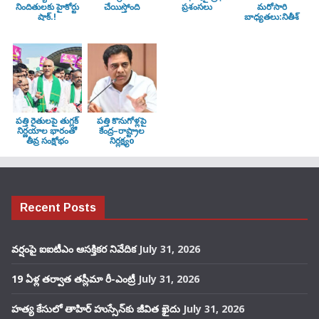
నిందితులకు హైకోర్టు
చేయిస్తోంది
ప్రశంసలు
మరోసారి
షాక్.!
బాధ్యతలు:నితీశ్
పత్తి రైతులపై తుగ్లక్‌
పత్తి కొనుగోళ్లపై
నిర్ణయాల భారంతో
కేంద్ర–రాష్ట్రాల
తీవ్ర సంక్షోభం
నిర్లక్ష్యo
Recent Posts
వర్షంపై ఐఐటీఎం ఆసక్తికర నివేదిక
July 31, 2026
19 ఏళ్ల తర్వాత తస్లీమా రీ-ఎంట్రీ
July 31, 2026
హత్య కేసులో తాహిర్ హుస్సేన్‌కు జీవిత ఖైదు
July 31, 2026