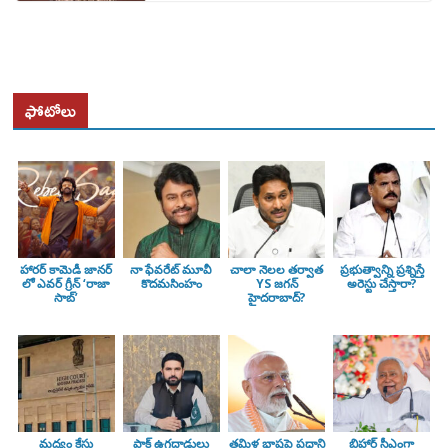
ఫోటోలు
హారర్ కామెడీ జానర్
నా ఫేవరేట్ మూవీ
చాలా నెలల తర్వాత
ప్రభుత్వాన్ని ప్రశ్నిస్తే
లో ఎవర్ గ్రీన్ ‘రాజా
కొదమసింహం
YS జగన్
అరెస్టు చేస్తారా?
సాబ్’
హైదరాబాద్?
మద్యం కేసు
పాక్ ఉగ్రదాడులు
తమిళ భాషపై ప్రధాని
బిహార్ సీఎంగా