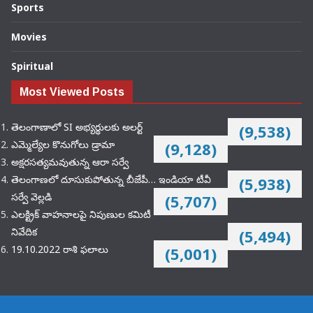
Sports
Movies
Spiritual
Most Viewed Posts
తెలంగాణాలో SI అభ్యర్థులకు అలర్ట్
(9,538)
ఎమ్మెల్యేల కొనుగోలు డ్రామా
(9,128)
అక్షరసత్యమవుతున్న ఆరా సర్వే
తెలంగాణలో దూసుకుపోతున్న బీజేపీ… ఇండియా టీవీ
(5,938)
సర్వే వెల్లడి
(5,707)
ఎలక్ట్రిక్‌ వాహనాలపై నిపుణుల కమిటీ
నివేదిక
(5,494)
19.10.2022 రాశి ఫలాలు
(5,001)