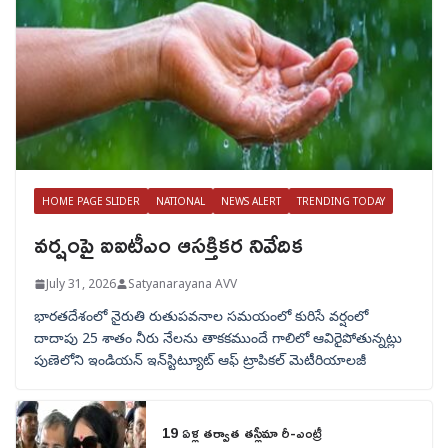
HOME PAGE SLIDER
NATIONAL
NEWS ALERT
TRENDING TODAY
వర్షంపై ఐఐటీఎం ఆసక్తికర నివేదిక
July 31, 2026
Satyanarayana AVV
భారతదేశంలో నైరుతి రుతుపవనాల సమయంలో కురిసే వర్షంలో
దాదాపు 25 శాతం నీరు నేలను తాకకముందే గాలిలో ఆవిరైపోతున్నట్లు
పుణెలోని ఇండియన్ ఇన్‌స్టిట్యూట్ ఆఫ్ ట్రాపికల్ మెటీరియాలజీ
19 ఏళ్ల తర్వాత తస్లీమా రీ-ఎంట్రీ