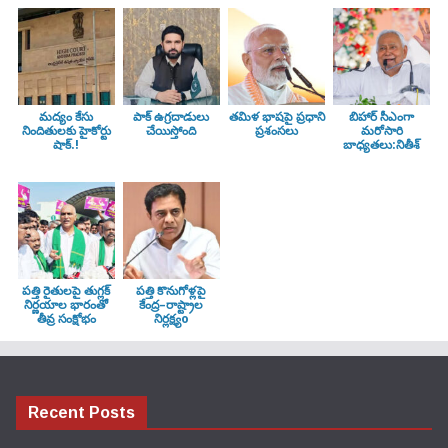
మద్యం కేసు
పాక్ ఉగ్రదాడులు
తమిళ భాషపై ప్రధాని
బిహార్ సీఎంగా
నిందితులకు హైకోర్టు
చేయిస్తోంది
ప్రశంసలు
మరోసారి
షాక్.!
బాధ్యతలు:నితీశ్
పత్తి రైతులపై తుగ్లక్‌
పత్తి కొనుగోళ్లపై
నిర్ణయాల భారంతో
కేంద్ర–రాష్ట్రాల
తీవ్ర సంక్షోభం
నిర్లక్ష్యo
Recent Posts