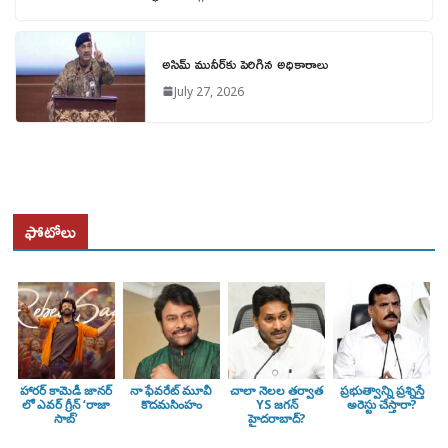
అసిమ్ మునీర్‌కు పెరిగిన అధికారాలు
July 27, 2026
ఫోటోలు
హారర్ కామెడీ జానర్
నా ఫేవరేట్ మూవీ
చాలా నెలల తర్వాత
ప్రభుత్వాన్ని ప్రశ్నిస్తే
లో ఎవర్ గ్రీన్ ‘రాజా
కొదమసింహం
YS జగన్
అరెస్టు చేస్తారా?
సాబ్’
హైదరాబాద్?