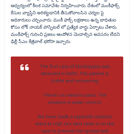
ఆధ్వర్యంలో కీలక సమావేశం నిర్వహించారు. దేశంలో మంకీఫాక్స్
కేసుల వ్యాప్తిని అరికట్టడానికి తీసుకోవాలసిన చర్యల పై
అధికారులు చర్చించారు. మంకీ ఫాక్స్ లక్షణాలు ఉన్న బాధితుల
కోసం లోక్ నాయక్ హాస్పిటల్ లో ప్రత్యేక వార్డు ఏర్పాటు చేశారు.
మంకీపాక్స్ గురించి ప్రజలు ఆందోళన చెందాల్సిన అవసరం లేదని
ఢిల్లీ సీఎం కేజ్రీవాల్ భరోసా ఇచ్చారు.
The first case of Monkeypox was
detected in Delhi. The patient is
stable and recovering.
There's no need to panic. The
situation is under control.
We have made a separate isolation
ward at LNJP. Our best team is on the
case to prevent the spread and