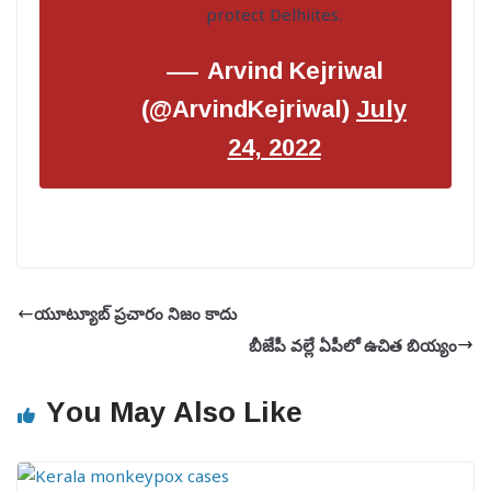
protect Delhiites.
— Arvind Kejriwal
(@ArvindKejriwal)
July
24, 2022
యూట్యూబ్ ప్రచారం నిజం కాదు
బీజేపీ వల్లే ఏపీలో ఉచిత బియ్యం
You May Also Like