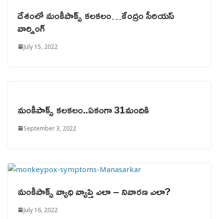
దేశంలో మంకీపాక్స్ కలకలం…కేంద్రం సీరియస్
వార్నింగ్
July 15, 2022
మంకీపాక్స్ కలకలం..ఏకంగా 31మందికి
September 3, 2022
మంకీపాక్స్ వ్యాధి వ్యాప్తి ఎలా – నివారణ ఎలా?
July 16, 2022