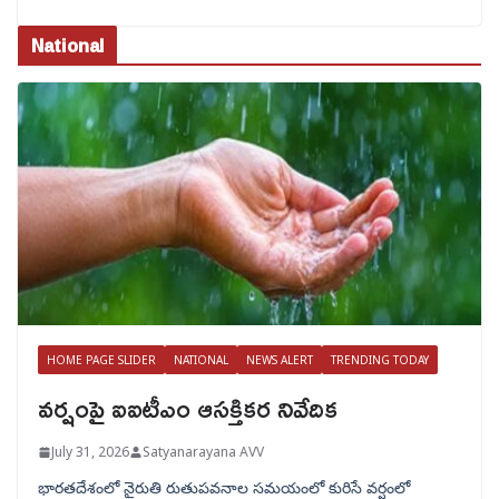
National
HOME PAGE SLIDER
NATIONAL
NEWS ALERT
TRENDING TODAY
వర్షంపై ఐఐటీఎం ఆసక్తికర నివేదిక
July 31, 2026
Satyanarayana AVV
భారతదేశంలో నైరుతి రుతుపవనాల సమయంలో కురిసే వర్షంలో