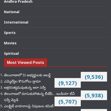
Andhra Pradesh
National
International
Sports
Movies
Spiritual
Most Viewed Posts
తెలంగాణాలో SI అభ్యర్థులకు అలర్ట్
(9,536)
ఎమ్మెల్యేల కొనుగోలు డ్రామా
(9,127)
అక్షరసత్యమవుతున్న ఆరా సర్వే
తెలంగాణలో దూసుకుపోతున్న బీజేపీ… ఇండియా టీవీ
(5,938)
సర్వే వెల్లడి
(5,707)
ఎలక్ట్రిక్‌ వాహనాలపై నిపుణుల కమిటీ