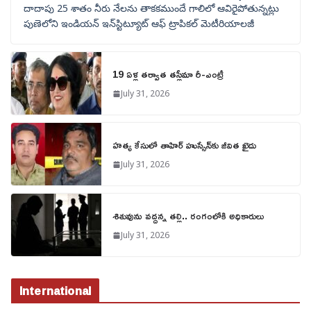
దాదాపు 25 శాతం నీరు నేలను తాకకముందే గాలిలో ఆవిరైపోతున్నట్లు
పుణెలోని ఇండియన్ ఇన్‌స్టిట్యూట్ ఆఫ్ ట్రాపికల్ మెటీరియాలజీ
19 ఏళ్ల తర్వాత తస్లీమా రీ-ఎంట్రీ
July 31, 2026
హత్య కేసులో తాహిర్ హుస్సేన్‌కు జీవిత ఖైదు
July 31, 2026
శిశువును వద్దన్న తల్లి.. రంగంలోకి అధికారులు
July 31, 2026
International