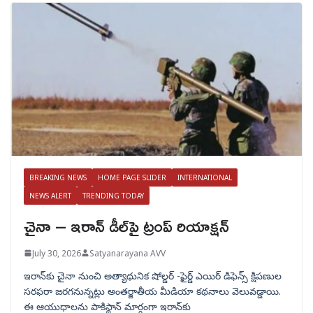
BREAKING NEWS
HOME PAGE SLIDER
INTERNATIONAL
NEWS ALERT
TRENDING TODAY
చైనా – ఇరాన్ డీల్‌పై ట్రంప్ రియాక్షన్
July 30, 2026
Satyanarayana AVV
ఇరాన్‌కు చైనా నుంచి అత్యాధునిక షోల్డర్‌ -ఫైర్డ్ ఎయిర్ డిఫెన్స్ క్షిపణుల
సరఫరా జరగనున్నట్లు అంతర్జాతీయ మీడియా కథనాలు వెలువడ్డాయి.
ఈ ఆయుధాలను పాకిస్థాన్‌ మార్గంగా ఇరాన్‌కు