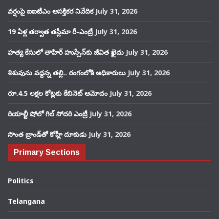
వర్షంపై ఐఐటీఎం ఆసక్తికర నివేదిక
July 31, 2026
19 ఏళ్ల తర్వాత తస్లీమా రీ-ఎంట్రీ
July 31, 2026
హత్య కేసులో తాహిర్ హుస్సేన్‌కు జీవిత ఖైదు
July 31, 2026
శిశువును వద్దన్న తల్లి.. రంగంలోకి అధికారులు
July 31, 2026
రూ.4.5 లక్షల కోట్లకు కేబినెట్ ఆమోదం
July 31, 2026
రియాల్టీ షోలో గిల్ సోదరి ఎంట్రీ
July 31, 2026
సొంత బ్రాండ్‌తో కోహ్లీ దూకుడు
July 31, 2026
Primary Sections
Politics
Telangana