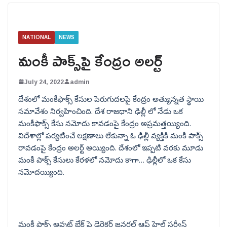
NATIONAL
NEWS
మంకీ పాక్స్‌పై కేంద్రం అలర్ట్
July 24, 2022
admin
దేశంలో మంకీఫాక్స్ కేసుల పెరుగుదలపై కేంద్రం అత్యున్నత స్థాయి
సమావేశం నిర్వహించింది. దేశ రాజధాని ఢిల్లీ లో నేడు ఒక
మంకీఫాక్స్ కేసు నమోదు కావడంపై కేంద్రం అప్రమత్తయ్యింది.
విదేశాల్లో పర్యటించే లక్షణాలు లేకున్నా ఓ ఢిల్లీ వ్యక్తికి మంకీ పాక్స్
రావడంపై కేంద్రం అలర్ట్ అయ్యింది. దేశంలో ఇప్పటి వరకు మూడు
మంకీ పాక్స్ కేసులు కేరళలో నమోదు కాగా… ఢిల్లీలో ఒక కేసు
నమోదయ్యింది.
మంకీ పాక్స్ అవుట్ బ్రేక్ పై డైరెక్టర్ జనరల్ ఆఫ్ హెల్త్ సర్వీస్