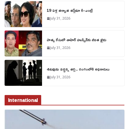
19 ఏళ్ల తర్వాత తస్లీమా రీ-ఎంట్రీ
July 31, 2026
హత్య కేసులో తాహిర్ హుస్సేన్‌కు జీవిత ఖైదు
July 31, 2026
శిశువును వద్దన్న తల్లి.. రంగంలోకి అధికారులు
July 31, 2026
International