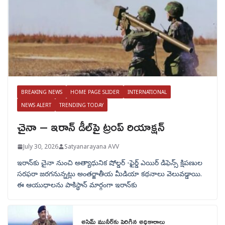
BREAKING NEWS
HOME PAGE SLIDER
INTERNATIONAL
NEWS ALERT
TRENDING TODAY
చైనా – ఇరాన్ డీల్‌పై ట్రంప్ రియాక్షన్
July 30, 2026
Satyanarayana AVV
ఇరాన్‌కు చైనా నుంచి అత్యాధునిక షోల్డర్‌ -ఫైర్డ్ ఎయిర్ డిఫెన్స్ క్షిపణుల
సరఫరా జరగనున్నట్లు అంతర్జాతీయ మీడియా కథనాలు వెలువడ్డాయి.
ఈ ఆయుధాలను పాకిస్థాన్‌ మార్గంగా ఇరాన్‌కు
అసిమ్ మునీర్‌కు పెరిగిన అధికారాలు