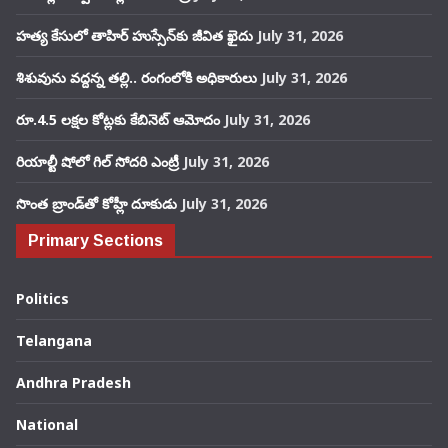
హత్య కేసులో తాహిర్ హుస్సేన్‌కు జీవిత ఖైదు
July 31, 2026
శిశువును వద్దన్న తల్లి.. రంగంలోకి అధికారులు
July 31, 2026
రూ.4.5 లక్షల కోట్లకు కేబినెట్ ఆమోదం
July 31, 2026
రియాల్టీ షోలో గిల్ సోదరి ఎంట్రీ
July 31, 2026
సొంత బ్రాండ్‌తో కోహ్లీ దూకుడు
July 31, 2026
Primary Sections
Politics
Telangana
Andhra Pradesh
National