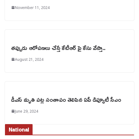
November 11, 2024
తప్పుడు ఆరోపణలు చేస్తే కేటీఆర్ పై కేసు వేస్తా..
August 21, 2024
డీఎస్ మృతి పట్ల సంతాపం తెలిపిన ఏపీ డిప్యూటీ సీఎం
June 29, 2024
National