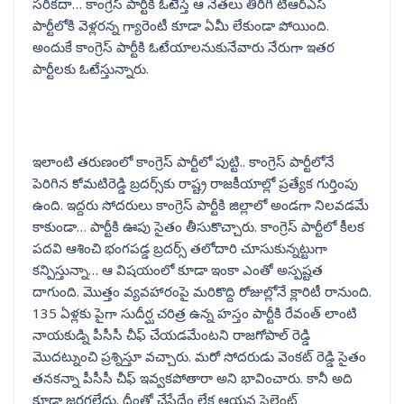
సరికదా… కాంగ్రెస్ పార్టీకి ఓటేస్తే ఆ నేతలు తిరిగి టీఆర్ఎస్
పార్టీలోకి వెళ్లరన్న గ్యారెంటీ కూడా ఏమీ లేకుండా పోయింది.
అందుకే కాంగ్రెస్ పార్టీకి ఓటేయాలనుకునేవారు నేరుగా ఇతర
పార్టీలకు ఓటేస్తున్నారు.
ఇలాంటి తరుణంలో కాంగ్రెస్ పార్టీలో పుట్టి.. కాంగ్రెస్ పార్టీలోనే
పెరిగిన కోమటిరెడ్డి బ్రదర్స్‌కు రాష్ట్ర రాజకీయాల్లో ప్రత్యేక గుర్తింపు
ఉంది. ఇద్దరు సోదరులు కాంగ్రెస్ పార్టీకి జిల్లాలో అండగా నిలవడమే
కాకుండా… పార్టీకి ఊపు సైతం తీసుకొచ్చారు. కాంగ్రెస్ పార్టీలో కీలక
పదవి ఆశించి భంగపడ్డ బ్రదర్స్ తలోదారి చూసుకున్నట్టుగా
కన్పిస్తున్నా… ఆ విషయంలో కూడా ఇంకా ఎంతో అస్పష్టత
దాగుంది. మొత్తం వ్యవహారంపై మరికొద్ది రోజుల్లోనే క్లారిటీ రానుంది.
135 ఏళ్లకు పైగా సుదీర్ఘ చరిత్ర ఉన్న హస్తం పార్టీకి రేవంత్ లాంటి
నాయకుడ్ని పీసీసీ చీఫ్ చేయడమేంటని రాజగోపాల్ రెడ్డి
మొదట్నుంచి ప్రశ్నిస్తూ వచ్చారు. మరో సోదరుడు వెంకట్ రెడ్డి సైతం
తనకన్నా పీసీసీ చీఫ్ ఇవ్వకపోతారా అని భావించారు. కానీ అది
కూడా జరగలేదు. దీంతో చేసేదేం లేక ఆయన సైలెంట్