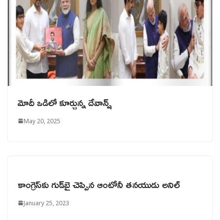
మోదీ ఒడిలో కూర్చున్న దేవాన్ష్‌
May 20, 2025
కాంగ్రెస్‌కు గుడ్‌బై చెప్పిన ఆంటోనీ తనయుడు అనిల్
January 25, 2023