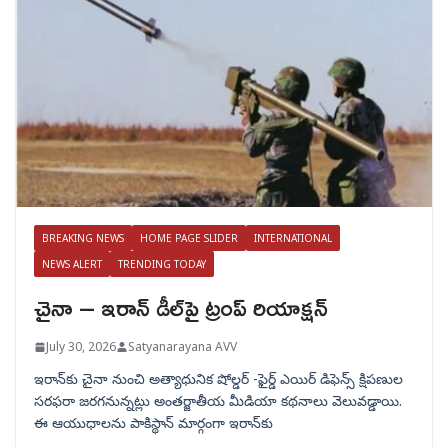
BREAKING NEWS
HOME PAGE SLIDER
INTERNATIONAL
NEWS ALERT
TRENDING TODAY
చైనా – ఇరాన్ డీల్‌పై ట్రంప్ రియాక్షన్
July 30, 2026
Satyanarayana AVV
ఇరాన్‌కు చైనా నుంచి అత్యాధునిక షోల్డర్‌ -ఫైర్డ్ ఎయిర్ డిఫెన్స్ క్షిపణుల
సరఫరా జరగనున్నట్లు అంతర్జాతీయ మీడియా కథనాలు వెలువడ్డాయి.
ఈ ఆయుధాలను పాకిస్థాన్‌ మార్గంగా ఇరాన్‌కు