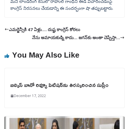
మనీ లాండరింగ్ కేసులో రాహుల్ గాంధీని ఈడీ విచారించడంపై
కాంగ్రెస్ నిరసనలు చేయడాన్ని ఈ సందర్భంగా షా తప్పుబట్టారు.
ఎమర్జెన్సీకి 47 ఏళ్లు…. దుష్ట కాంగ్రెస్ కోరలు
నేను అమాయకుడ్ని కాదు… జగన్‌కు అంతా చెప్పేస్తా…
You May Also Like
బిల్కిస్‌ బానో రివ్యూ పిటిషన్‌ను తిరస్కరించిన సుప్రీం
December 17, 2022