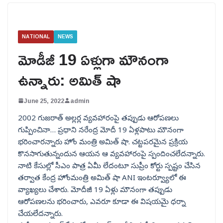
NATIONAL
NEWS
మోడీజీ 19 ఏళ్లుగా మౌనంగా
ఉన్నారు: అమిత్ షా
June 25, 2022
admin
2002 గుజరాత్ అల్లర్ల వ్యవహారంపై తప్పుడు ఆరోపణలు
గుప్పించినా… ప్రధాని నరేంద్ర మోదీ 19 ఏళ్లపాటు మౌనంగా
భరించారన్నారు హోం మంత్రి అమిత్ షా. చట్టపరమైన ప్రక్రియ
కొనసాగుతున్నందున ఆయన ఆ వ్యవహారంపై స్పందించలేదన్నారు.
నాటి కేసుల్లో సీఎం పాత్ర ఏమీ లేదంటూ సుప్రీం కోర్టు స్పష్టం చేసిన
తర్వాత కేంద్ర హోంమంత్రి అమిత్ షా ANI ఇంటర్వ్యూలో ఈ
వ్యాఖ్యలు చేశారు. మోదీజీ 19 ఏళ్లు మౌనంగా తప్పుడు
ఆరోపణలను భరించారు, ఎవరూ కూడా ఈ విషయమై ధర్నా
చేయలేదన్నారు.