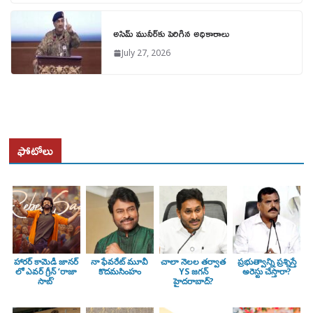
అసిమ్ మునీర్‌కు పెరిగిన అధికారాలు
July 27, 2026
ఫోటోలు
హారర్ కామెడీ జానర్
నా ఫేవరేట్ మూవీ
చాలా నెలల తర్వాత
ప్రభుత్వాన్ని ప్రశ్నిస్తే
లో ఎవర్ గ్రీన్ ‘రాజా
కొదమసింహం
YS జగన్
అరెస్టు చేస్తారా?
సాబ్’
హైదరాబాద్?