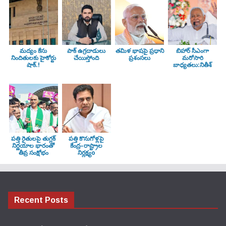
మద్యం కేసు
పాక్ ఉగ్రదాడులు
తమిళ భాషపై ప్రధాని
బిహార్ సీఎంగా
నిందితులకు హైకోర్టు
చేయిస్తోంది
ప్రశంసలు
మరోసారి
షాక్.!
బాధ్యతలు:నితీశ్
పత్తి రైతులపై తుగ్లక్‌
పత్తి కొనుగోళ్లపై
నిర్ణయాల భారంతో
కేంద్ర–రాష్ట్రాల
తీవ్ర సంక్షోభం
నిర్లక్ష్యo
Recent Posts