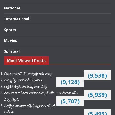
National
International
Sports
Movies
Spiritual
Most Viewed Posts
తెలంగాణాలో SI అభ్యర్థులకు అలర్ట్
(9,538)
ఎమ్మెల్యేల కొనుగోలు డ్రామా
(9,128)
అక్షరసత్యమవుతున్న ఆరా సర్వే
తెలంగాణలో దూసుకుపోతున్న బీజేపీ… ఇండియా టీవీ
(5,939)
సర్వే వెల్లడి
(5,707)
ఎలక్ట్రిక్‌ వాహనాలపై నిపుణుల కమిటీ
నివేదిక
(5,495)