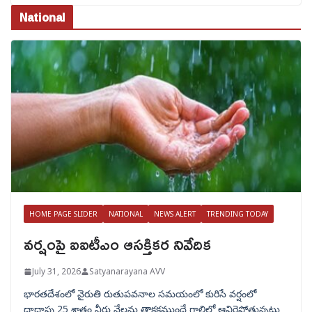
National
HOME PAGE SLIDER
NATIONAL
NEWS ALERT
TRENDING TODAY
వర్షంపై ఐఐటీఎం ఆసక్తికర నివేదిక
July 31, 2026
Satyanarayana AVV
భారతదేశంలో నైరుతి రుతుపవనాల సమయంలో కురిసే వర్షంలో
దాదాపు 25 శాతం నీరు నేలను తాకకముందే గాలిలో ఆవిరైపోతున్నట్లు