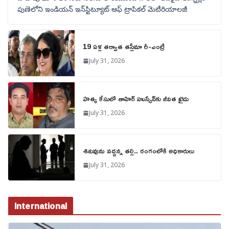
పుణెలోని ఇండియన్ ఇన్‌స్టిట్యూట్ ఆఫ్ ట్రాపికల్ మెటీరియాలజీ
19 ఏళ్ల తర్వాత తస్లీమా రీ-ఎంట్రీ
July 31, 2026
హత్య కేసులో తాహిర్ హుస్సేన్‌కు జీవిత ఖైదు
July 31, 2026
శిశువును వద్దన్న తల్లి.. రంగంలోకి అధికారులు
July 31, 2026
International