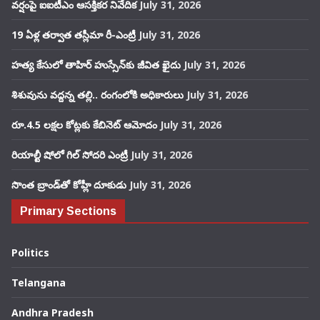
వర్షంపై ఐఐటీఎం ఆసక్తికర నివేదిక
July 31, 2026
19 ఏళ్ల తర్వాత తస్లీమా రీ-ఎంట్రీ
July 31, 2026
హత్య కేసులో తాహిర్ హుస్సేన్‌కు జీవిత ఖైదు
July 31, 2026
శిశువును వద్దన్న తల్లి.. రంగంలోకి అధికారులు
July 31, 2026
రూ.4.5 లక్షల కోట్లకు కేబినెట్ ఆమోదం
July 31, 2026
రియాల్టీ షోలో గిల్ సోదరి ఎంట్రీ
July 31, 2026
సొంత బ్రాండ్‌తో కోహ్లీ దూకుడు
July 31, 2026
Primary Sections
Politics
Telangana
Andhra Pradesh