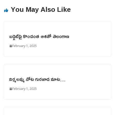
You May Also Like
బడ్జెట్‌పై కొండంత ఆశతో తెలంగాణ
February 1, 2025
నిర్మలమ్మ నోట గురజాడ మాట…
February 1, 2025