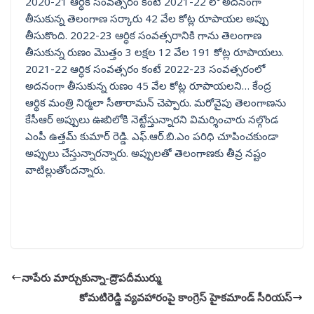
2020-21 ఆర్ధిక సంవత్సరం కంటే 2021-22 లో అదనంగా
తీసుకున్న తెలంగాణ సర్కారు 42 వేల కోట్ల రూపాయల అప్పు
తీసుకొంది. 2022-23 ఆర్ధిక సంవత్సరానికి గాను తెలంగాణ
తీసుకున్న రుణం మొత్తం 3 లక్షల 12 వేల 191 కోట్ల రూపాయలు.
2021-22 ఆర్ధిక సంవత్సరం కంటే 2022-23 సంవత్సరంలో
అదనంగా తీసుకున్న రుణం 45 వేల కోట్ల రూపాయలని… కేంద్ర
ఆర్థిక మంత్రి నిర్మలా సీతారామన్ చెప్పారు. మరోవైపు తెలంగాణను
కేసీఆర్ అప్పులు ఊబిలోకి నెట్టేస్తున్నారని విమర్శించారు నల్గొండ
ఎంపీ ఉత్తమ్ కుమార్ రెడ్డి. ఎఫ్.ఆర్.బి.ఎం పరిధి చూపించకుండా
అప్పులు చేస్తున్నారన్నారు. అప్పులతో తెలంగాణకు తీవ్ర నష్టం
వాటిల్లుతోందన్నారు.
నాపేరు మార్చుకున్నా-ద్రౌపదీముర్ము
కోమటిరెడ్డి వ్యవహారంపై కాంగ్రెస్ హైకమాండ్ సీరియస్