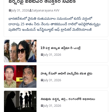
వర్షంపై ఐఐటీఎం ఆసక్తికర నివేదిక
July 31, 2026
Satyanarayana AVV
భారతదేశంలో నైరుతి రుతుపవనాల సమయంలో కురిసే వర్షంలో
దాదాపు 25 శాతం నీరు నేలను తాకకముందే గాలిలో ఆవిరైపోతున్నట్లు
పుణెలోని ఇండియన్ ఇన్‌స్టిట్యూట్ ఆఫ్ ట్రాపికల్ మెటీరియాలజీ
19 ఏళ్ల తర్వాత తస్లీమా రీ-ఎంట్రీ
July 31, 2026
హత్య కేసులో తాహిర్ హుస్సేన్‌కు జీవిత ఖైదు
July 31, 2026
శిశువును వద్దన్న తల్లి.. రంగంలోకి అధికారులు
July 31, 2026