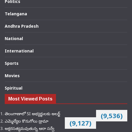
Politics
Telangana
Andhra Pradesh
National
International
Sports
Movies
Spiritual
Most Viewed Posts
తెలంగాణాలో SI అభ్యర్థులకు అలర్ట్
(9,536)
ఎమ్మెల్యేల కొనుగోలు డ్రామా
(9,127)
అక్షరసత్యమవుతున్న ఆరా సర్వే