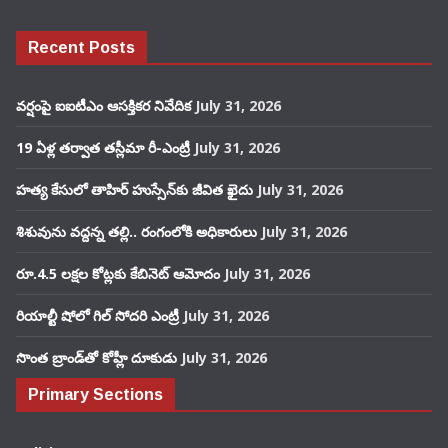
Recent Posts
వర్షంపై ఐఐటీఎం ఆసక్తికర నివేదిక
July 31, 2026
19 ఏళ్ల తర్వాత తస్లీమా రీ-ఎంట్రీ
July 31, 2026
హత్య కేసులో తాహిర్ హుస్సేన్‌కు జీవిత ఖైదు
July 31, 2026
శిశువును వద్దన్న తల్లి.. రంగంలోకి అధికారులు
July 31, 2026
రూ.4.5 లక్షల కోట్లకు కేబినెట్ ఆమోదం
July 31, 2026
రియాల్టీ షోలో గిల్ సోదరి ఎంట్రీ
July 31, 2026
సొంత బ్రాండ్‌తో కోహ్లీ దూకుడు
July 31, 2026
Primary Sections