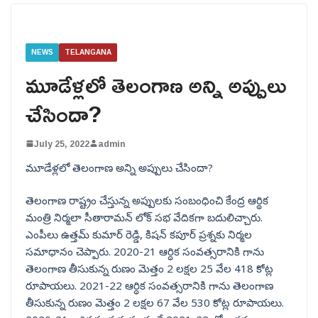
NEWS
TELANGANA
మూడేళ్లలో తెలంగాణ అన్ని అప్పులు
చేసిందా?
July 25, 2022
admin
మూడేళ్లలో తెలంగాణ అన్ని అప్పులు చేసిందా?
తెలంగాణ రాష్ట్రం చేస్తున్న అప్పులకు సంబంధించి కేంద్ర ఆర్థిక
మంత్రి నిర్మలా సీతారామన్ లోక్ సభ వేదికగా బదులిచ్చారు.
ఎంపీలు ఉత్తమ్ కుమార్ రెడ్డి, కిషన్ కపూర్ ప్రశ్నకు నిర్మల
సమాధానం చెప్పారు. 2020-21 ఆర్ధిక సంవత్సరానికి గాను
తెలంగాణ తీసుకున్న రుణం మెత్తం 2 లక్షల 25 వేల 418 కోట్ల
రూపాయలు. 2021-22 ఆర్ధిక సంవత్సరానికి గాను తెలంగాణ
తీసుకున్న రుణం మెత్తం 2 లక్షల 67 వేల 530 కోట్ల రూపాయలు.