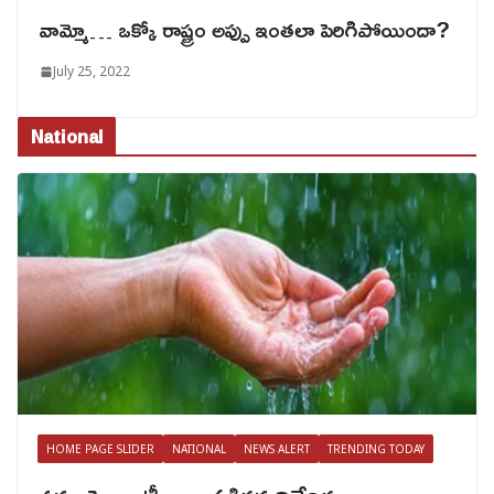
వామ్మో… ఒక్కో రాష్ట్రం అప్పు ఇంతలా పెరిగిపోయిందా?
July 25, 2022
National
HOME PAGE SLIDER
NATIONAL
NEWS ALERT
TRENDING TODAY