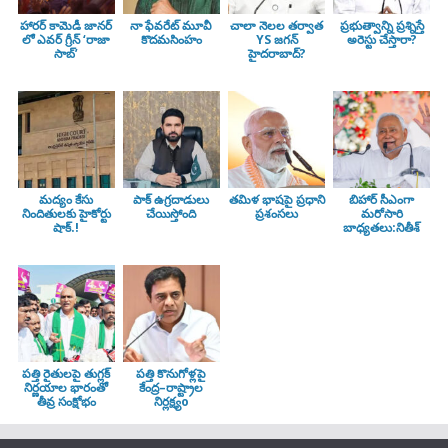
హారర్ కామెడీ జానర్
నా ఫేవరేట్ మూవీ
చాలా నెలల తర్వాత
ప్రభుత్వాన్ని ప్రశ్నిస్తే
లో ఎవర్ గ్రీన్ ‘రాజా
కొదమసింహం
YS జగన్
అరెస్టు చేస్తారా?
సాబ్’
హైదరాబాద్?
మద్యం కేసు
పాక్ ఉగ్రదాడులు
తమిళ భాషపై ప్రధాని
బిహార్ సీఎంగా
నిందితులకు హైకోర్టు
చేయిస్తోంది
ప్రశంసలు
మరోసారి
షాక్.!
బాధ్యతలు:నితీశ్
పత్తి రైతులపై తుగ్లక్‌
పత్తి కొనుగోళ్లపై
నిర్ణయాల భారంతో
కేంద్ర–రాష్ట్రాల
తీవ్ర సంక్షోభం
నిర్లక్ష్యo