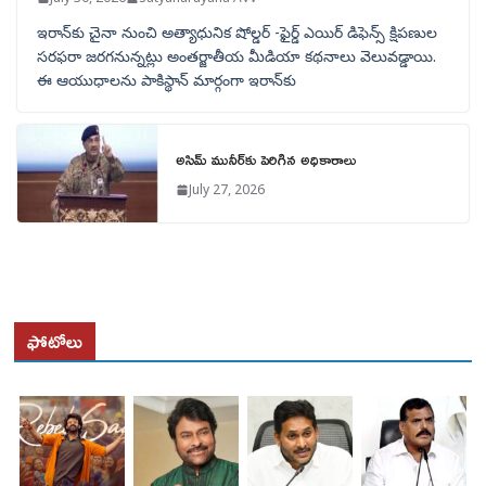
ఇరాన్‌కు చైనా నుంచి అత్యాధునిక షోల్డర్‌ -ఫైర్డ్ ఎయిర్ డిఫెన్స్ క్షిపణుల
సరఫరా జరగనున్నట్లు అంతర్జాతీయ మీడియా కథనాలు వెలువడ్డాయి.
ఈ ఆయుధాలను పాకిస్థాన్‌ మార్గంగా ఇరాన్‌కు
అసిమ్ మునీర్‌కు పెరిగిన అధికారాలు
July 27, 2026
ఫోటోలు