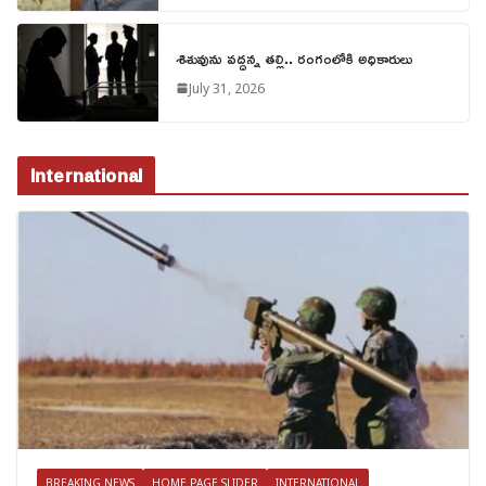
శిశువును వద్దన్న తల్లి.. రంగంలోకి అధికారులు
July 31, 2026
International
BREAKING NEWS
HOME PAGE SLIDER
INTERNATIONAL