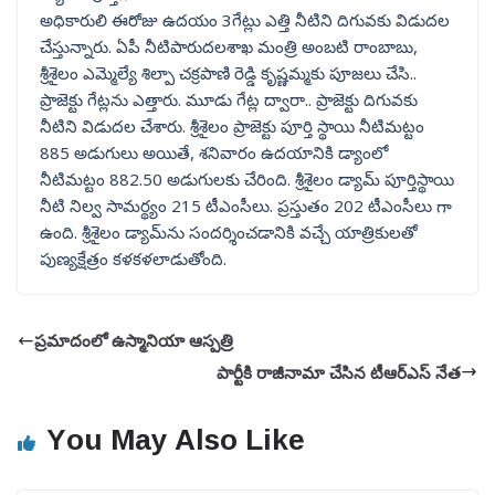
అధికారులి ఈరోజు ఉదయం 3గేట్లు ఎత్తి నీటిని దిగువకు విడుదల
చేస్తున్నారు. ఏపీ నీటిపారుదలశాఖ మంత్రి అంబటి రాంబాబు,
శ్రీశైలం ఎమ్మెల్యే శిల్పా చక్రపాణి రెడ్డి కృష్ణమ్మకు పూజలు చేసి..
ప్రాజెక్టు గేట్లను ఎత్తారు. మూడు గేట్ల ద్వారా.. ప్రాజెక్టు దిగువకు
నీటిని విడుదల చేశారు. శ్రీశైలం ప్రాజెక్టు పూర్తి స్థాయి నీటిమట్టం
885 అడుగులు అయితే, శనివారం ఉదయానికి డ్యాంలో
నీటిమట్టం 882.50 అడుగులకు చేరింది. శ్రీశైలం డ్యామ్ పూర్తిస్థాయి
నీటి నిల్వ సామర్థ్యం 215 టీఎంసీలు. ప్రస్తుతం 202 టీఎంసీలు గా
ఉంది. శ్రీశైలం డ్యామ్‌ను సందర్శించడానికి వచ్చే యాత్రికులతో
పుణ్యక్షేత్రం కళకళలాడుతోంది.
ప్రమాదంలో ఉస్మానియా ఆస్పత్రి
పార్టీకి రాజీనామా చేసిన టీఆర్ఎస్ నేత
You May Also Like