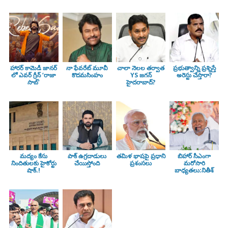
హారర్ కామెడీ జానర్
నా ఫేవరేట్ మూవీ
చాలా నెలల తర్వాత
ప్రభుత్వాన్ని ప్రశ్నిస్తే
లో ఎవర్ గ్రీన్ ‘రాజా
కొదమసింహం
YS జగన్
అరెస్టు చేస్తారా?
సాబ్’
హైదరాబాద్?
మద్యం కేసు
పాక్ ఉగ్రదాడులు
తమిళ భాషపై ప్రధాని
బిహార్ సీఎంగా
నిందితులకు హైకోర్టు
చేయిస్తోంది
ప్రశంసలు
మరోసారి
షాక్.!
బాధ్యతలు:నితీశ్