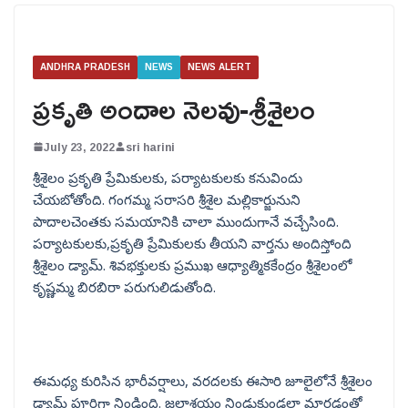
ANDHRA PRADESH
NEWS
NEWS ALERT
ప్రకృతి అందాల నెలవు-శ్రీశైలం
July 23, 2022
sri harini
శ్రీశైలం ప్రకృతి ప్రేమికులకు, పర్యాటకులకు కనువిందు
చేయబోతోంది. గంగమ్మ సరాసరి శ్రీశైల మల్లికార్జునుని
పాదాలచెంతకు సమయానికి చాలా ముందుగానే వచ్చేసింది.
పర్యాటకులకు,ప్రకృతి ప్రేమికులకు తీయని వార్తను అందిస్తోంది
శ్రీశైలం డ్యామ్. శివభక్తులకు ప్రముఖ ఆధ్యాత్మికకేంద్రం శ్రీశైలంలో
కృష్ణమ్మ బిరబిరా పరుగులిడుతోంది.
ఈమధ్య కురిసిన భారీవర్షాలు, వరదలకు ఈసారి జూలైలోనే శ్రీశైలం
డ్యామ్ పూర్తిగా నిండింది. జలాశయం నిండుకుండలా మారడంతో