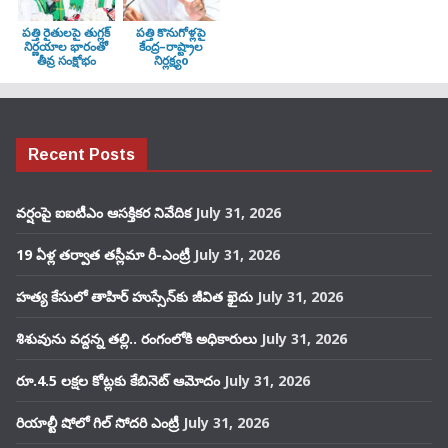
పత్తి రైతులపై తుగ్లక్‌
పత్తి కొనుగోళ్లపై
నిర్ణయాల భారంతో
కేంద్ర–రాష్ట్రాల
తీవ్ర సంక్షోభం
నిర్లక్ష్యo
Recent Posts
వర్షంపై ఐఐటీఎం ఆసక్తికర నివేదిక
July 31, 2026
19 ఏళ్ల తర్వాత తస్లీమా రీ-ఎంట్రీ
July 31, 2026
హత్య కేసులో తాహిర్ హుస్సేన్‌కు జీవిత ఖైదు
July 31, 2026
శిశువును వద్దన్న తల్లి.. రంగంలోకి అధికారులు
July 31, 2026
రూ.4.5 లక్షల కోట్లకు కేబినెట్ ఆమోదం
July 31, 2026
రియాల్టీ షోలో గిల్ సోదరి ఎంట్రీ
July 31, 2026