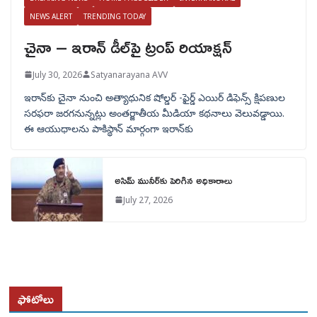
NEWS ALERT
TRENDING TODAY
చైనా – ఇరాన్ డీల్‌పై ట్రంప్ రియాక్షన్
July 30, 2026
Satyanarayana AVV
ఇరాన్‌కు చైనా నుంచి అత్యాధునిక షోల్డర్‌ -ఫైర్డ్ ఎయిర్ డిఫెన్స్ క్షిపణుల
సరఫరా జరగనున్నట్లు అంతర్జాతీయ మీడియా కథనాలు వెలువడ్డాయి.
ఈ ఆయుధాలను పాకిస్థాన్‌ మార్గంగా ఇరాన్‌కు
అసిమ్ మునీర్‌కు పెరిగిన అధికారాలు
July 27, 2026
ఫోటోలు