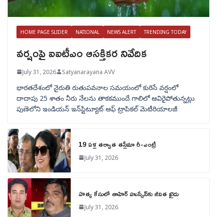
HOME PAGE SLIDER
NATIONAL
NEWS ALERT
TRENDING TODAY
వర్షంపై ఐఐటీఎం ఆసక్తికర నివేదిక
July 31, 2026
Satyanarayana AVV
భారతదేశంలో నైరుతి రుతుపవనాల సమయంలో కురిసే వర్షంలో
దాదాపు 25 శాతం నీరు నేలను తాకకముందే గాలిలో ఆవిరైపోతున్నట్లు
పుణెలోని ఇండియన్ ఇన్‌స్టిట్యూట్ ఆఫ్ ట్రాపికల్ మెటీరియాలజీ
19 ఏళ్ల తర్వాత తస్లీమా రీ-ఎంట్రీ
July 31, 2026
హత్య కేసులో తాహిర్ హుస్సేన్‌కు జీవిత ఖైదు
July 31, 2026