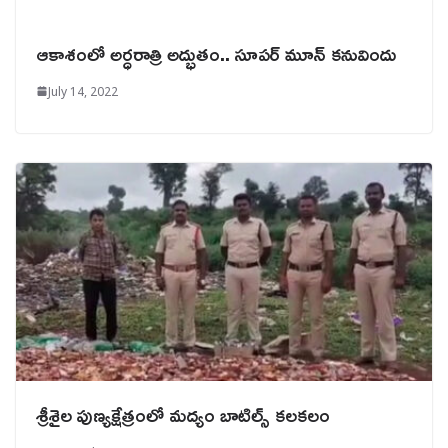
ఆకాశంలో అర్ధరాత్రి అద్భుతం.. సూపర్‌ మూన్‌ కనువిందు
July 14, 2022
శ్రీశైల పుణ్యక్షేత్రంలో మద్యం బాటిల్స్ కలకలం