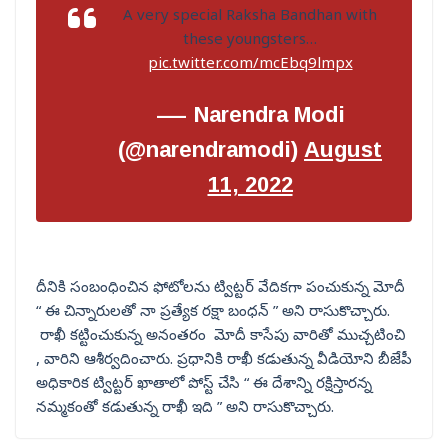
A very special Raksha Bandhan with
these youngsters…
pic.twitter.com/mcEbq9lmpx
— Narendra Modi
(@narendramodi)
August
11, 2022
దీనికి సంబంధించిన ఫోటోలను ట్విట్టర్ వేదికగా పంచుకున్న మోదీ
“ ఈ చిన్నారులతో నా ప్రత్యేక రక్షా బంధన్ ” అని రాసుకొచ్చారు.
రాఖీ కట్టించుకున్న అనంతరం మోదీ కాసేపు వారితో ముచ్చటించి
, వారిని ఆశీర్వదించారు. ప్రధానికి రాఖీ కడుతున్న వీడియోని బీజేపీ
అధికారిక ట్విట్టర్ ఖాతాలో పోస్ట్ చేసి “ ఈ దేశాన్ని రక్షిస్తారన్న
నమ్మకంతో కడుతున్న రాఖీ ఇది ” అని రాసుకొచ్చారు.