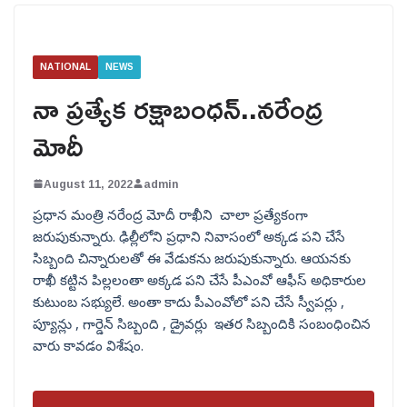
NATIONAL
NEWS
నా ప్రత్యేక రక్షాబంధన్..నరేంద్ర
మోదీ
August 11, 2022
admin
ప్రధాన మంత్రి నరేంద్ర మోదీ రాఖీని చాలా ప్రత్యేకంగా
జరుపుకున్నారు. ఢిల్లీలోని ప్రధాని నివాసంలో అక్కడ పని చేసే
సిబ్బంది చిన్నారులతో ఈ వేడుకను జరుపుకున్నారు. ఆయనకు
రాఖీ కట్టిన పిల్లలంతా అక్కడ పని చేసే పీఎంవో ఆఫీస్ అధికారుల
కుటుంబ సభ్యులే. అంతా కాదు పీఎంవోలో పని చేసే స్వీపర్లు ,
ప్యూన్లు , గార్డెన్ సిబ్బంది , డ్రైవర్లు ఇతర సిబ్బందికి సంబంధించిన
వారు కావడం విశేషం.