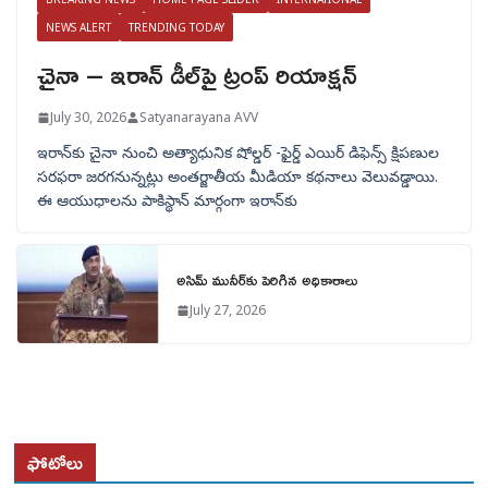
NEWS ALERT
TRENDING TODAY
చైనా – ఇరాన్ డీల్‌పై ట్రంప్ రియాక్షన్
July 30, 2026
Satyanarayana AVV
ఇరాన్‌కు చైనా నుంచి అత్యాధునిక షోల్డర్‌ -ఫైర్డ్ ఎయిర్ డిఫెన్స్ క్షిపణుల
సరఫరా జరగనున్నట్లు అంతర్జాతీయ మీడియా కథనాలు వెలువడ్డాయి.
ఈ ఆయుధాలను పాకిస్థాన్‌ మార్గంగా ఇరాన్‌కు
అసిమ్ మునీర్‌కు పెరిగిన అధికారాలు
July 27, 2026
ఫోటోలు