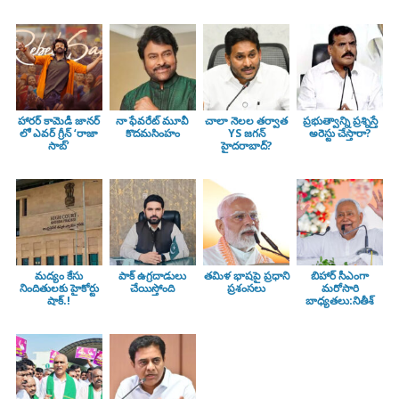
హారర్ కామెడీ జానర్
నా ఫేవరేట్ మూవీ
చాలా నెలల తర్వాత
ప్రభుత్వాన్ని ప్రశ్నిస్తే
లో ఎవర్ గ్రీన్ ‘రాజా
కొదమసింహం
YS జగన్
అరెస్టు చేస్తారా?
సాబ్’
హైదరాబాద్?
మద్యం కేసు
పాక్ ఉగ్రదాడులు
తమిళ భాషపై ప్రధాని
బిహార్ సీఎంగా
నిందితులకు హైకోర్టు
చేయిస్తోంది
ప్రశంసలు
మరోసారి
షాక్.!
బాధ్యతలు:నితీశ్