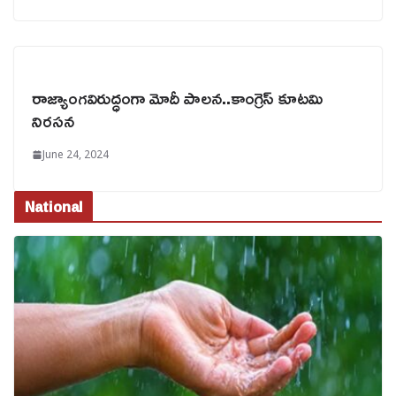
రాజ్యాంగవిరుద్ధంగా మోదీ పాలన..కాంగ్రెస్ కూటమి
నిరసన
June 24, 2024
National