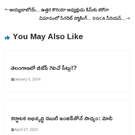
అయ్యబాబోయ్… ఉత్తర కొరియా అధ్యక్షుడు కిమ్‌కు కరోనా
విమానంలో సిగరెట్‌ స్మోకింగ్‌… DGCA సీరియస్‌…
You May Also Like
తెలంగాణలో బీజేపీ గెలిచే సీట్లు!?
January 5, 2024
కర్ణాటక అభివృద్ధి డబుల్ ఇంజిన్‌తోనే సాధ్యం: మోదీ
April 27, 2023