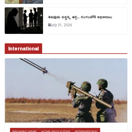
శిశువును వద్దన్న తల్లి.. రంగంలోకి అధికారులు
July 31, 2026
International
BREAKING NEWS
HOME PAGE SLIDER
INTERNATIONAL