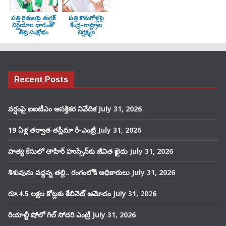
పత్తి రైతులపై తుగ్లక్‌
పత్తి కొనుగోళ్లపై
నిర్ణయాల భారంతో
కేంద్ర–రాష్ట్రాల
తీవ్ర సంక్షోభం
నిర్లక్ష్యo
Recent Posts
వర్షంపై ఐఐటీఎం ఆసక్తికర నివేదిక
July 31, 2026
19 ఏళ్ల తర్వాత తస్లీమా రీ-ఎంట్రీ
July 31, 2026
హత్య కేసులో తాహిర్ హుస్సేన్‌కు జీవిత ఖైదు
July 31, 2026
శిశువును వద్దన్న తల్లి.. రంగంలోకి అధికారులు
July 31, 2026
రూ.4.5 లక్షల కోట్లకు కేబినెట్ ఆమోదం
July 31, 2026
రియాల్టీ షోలో గిల్ సోదరి ఎంట్రీ
July 31, 2026