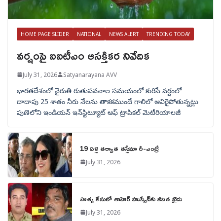
HOME PAGE SLIDER
NATIONAL
NEWS ALERT
TRENDING TODAY
వర్షంపై ఐఐటీఎం ఆసక్తికర నివేదిక
July 31, 2026
Satyanarayana AVV
భారతదేశంలో నైరుతి రుతుపవనాల సమయంలో కురిసే వర్షంలో
దాదాపు 25 శాతం నీరు నేలను తాకకముందే గాలిలో ఆవిరైపోతున్నట్లు
పుణెలోని ఇండియన్ ఇన్‌స్టిట్యూట్ ఆఫ్ ట్రాపికల్ మెటీరియాలజీ
19 ఏళ్ల తర్వాత తస్లీమా రీ-ఎంట్రీ
July 31, 2026
హత్య కేసులో తాహిర్ హుస్సేన్‌కు జీవిత ఖైదు
July 31, 2026