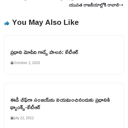
యువత రాజకీయాల్లోకి రావాలి
You May Also Like
ప్రధాని మోదీది గాడ్సే పాలన: కేటీఆర్
October 2, 2023
ఈడీ చీఫ్‌గా సంజయ్‌ను నియమించినందుకు ప్రధానికి
థ్యాంక్స్-కేటీఆర్
July 22, 2022