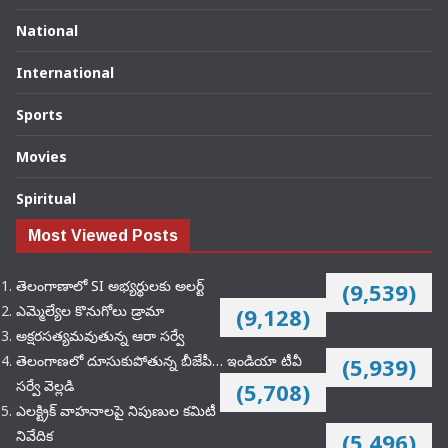
National
International
Sports
Movies
Spiritual
Most Viewed Posts
తెలంగాణాలో SI అభ్యర్థులకు అలర్ట్
(9,539)
ఎమ్మెల్యేల కొనుగోలు డ్రామా
(9,128)
అక్షరసత్యమవుతున్న ఆరా సర్వే
తెలంగాణలో దూసుకుపోతున్న బీజేపీ… ఇండియా టీవీ
(5,939)
సర్వే వెల్లడి
(5,708)
ఎలక్ట్రిక్‌ వాహనాలపై నిపుణుల కమిటీ
నివేదిక
(5,496)