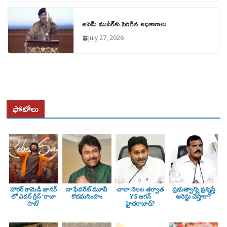
అసిమ్ మునీర్‌కు పెరిగిన అధికారాలు
July 27, 2026
ఫోటోలు
హారర్ కామెడీ జానర్
నా ఫేవరేట్ మూవీ
చాలా నెలల తర్వాత
ప్రభుత్వాన్ని ప్రశ్నిస్తే
లో ఎవర్ గ్రీన్ ‘రాజా
కొదమసింహం
YS జగన్
అరెస్టు చేస్తారా?
సాబ్’
హైదరాబాద్?