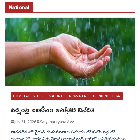
National
HOME PAGE SLIDER
NATIONAL
NEWS ALERT
TRENDING TODAY
వర్షంపై ఐఐటీఎం ఆసక్తికర నివేదిక
July 31, 2026
Satyanarayana AVV
భారతదేశంలో నైరుతి రుతుపవనాల సమయంలో కురిసే వర్షంలో
దాదాపు 25 శాతం నీరు నేలను తాకకముందే గాలిలో ఆవిరైపోతున్నట్లు