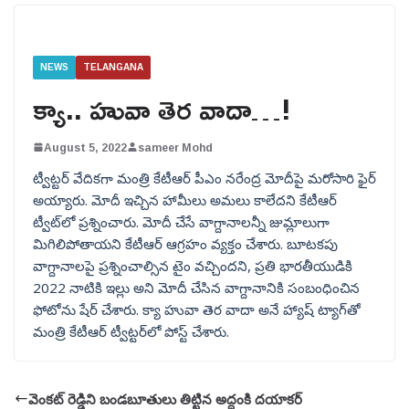
NEWS
TELANGANA
క్యా.. హువా తెర వాదా…!
August 5, 2022
sameer Mohd
ట్వీట్టర్‌ వేదికగా మంత్రి కేటీఆర్‌ పీఎం నరేంద్ర మోదీపై మరోసారి ఫైర్‌
అయ్యారు. మోదీ ఇచ్చిన హామీలు అమలు కాలేదని కేటీఆర్‌
ట్వీట్‌లో ప్రశ్నించారు. మోదీ చేసే వాగ్దానాలన్నీ జుమ్లాలుగా
మిగిలిపోతాయని కేటీఆర్‌ ఆగ్రహం వ్యక్తం చేశారు. బూటకపు
వాగ్దానాలపై ప్రశ్నించాల్సిన టైం వచ్చిందని, ప్రతి భారతీయుడికి
2022 నాటికి ఇల్లు అని మోదీ చేసిన వాగ్దానానికి సంబంధించిన
ఫోటోను షేర్‌ చేశారు. క్యా హువా తెర వాదా అనే హ్యాష్‌ ట్యాగ్‌తో
మంత్రి కేటీఆర్‌ ట్వీట్టర్‌లో పోస్ట్‌ చేశారు.
వెంకట్ రెడ్డిని బండబూతులు తిట్టిన అద్దంకి దయాకర్