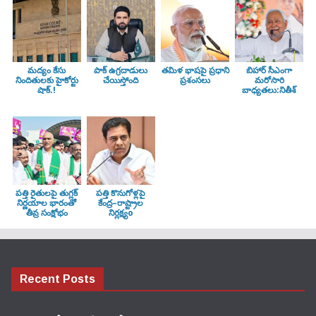
మద్యం కేసు
పాక్ ఉగ్రదాడులు
తమిళ భాషపై ప్రధాని
బిహార్ సీఎంగా
నిందితులకు హైకోర్టు
చేయిస్తోంది
ప్రశంసలు
మరోసారి
షాక్.!
బాధ్యతలు:నితీశ్
పత్తి రైతులపై తుగ్లక్‌
పత్తి కొనుగోళ్లపై
నిర్ణయాల భారంతో
కేంద్ర–రాష్ట్రాల
తీవ్ర సంక్షోభం
నిర్లక్ష్యo
Recent Posts