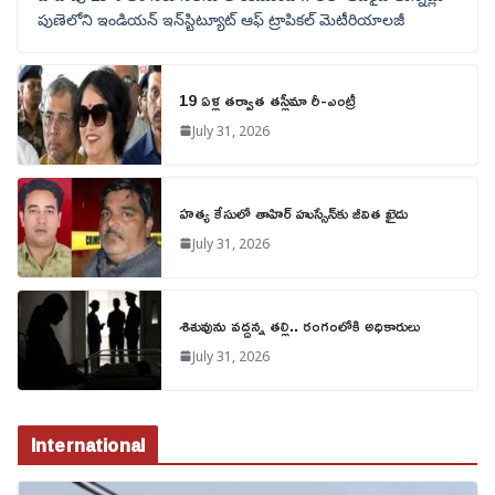
పుణెలోని ఇండియన్ ఇన్‌స్టిట్యూట్ ఆఫ్ ట్రాపికల్ మెటీరియాలజీ
19 ఏళ్ల తర్వాత తస్లీమా రీ-ఎంట్రీ
July 31, 2026
హత్య కేసులో తాహిర్ హుస్సేన్‌కు జీవిత ఖైదు
July 31, 2026
శిశువును వద్దన్న తల్లి.. రంగంలోకి అధికారులు
July 31, 2026
International