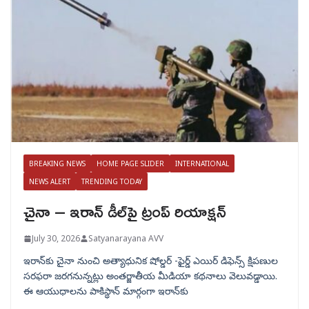
BREAKING NEWS
HOME PAGE SLIDER
INTERNATIONAL
NEWS ALERT
TRENDING TODAY
చైనా – ఇరాన్ డీల్‌పై ట్రంప్ రియాక్షన్
July 30, 2026
Satyanarayana AVV
ఇరాన్‌కు చైనా నుంచి అత్యాధునిక షోల్డర్‌ -ఫైర్డ్ ఎయిర్ డిఫెన్స్ క్షిపణుల
సరఫరా జరగనున్నట్లు అంతర్జాతీయ మీడియా కథనాలు వెలువడ్డాయి.
ఈ ఆయుధాలను పాకిస్థాన్‌ మార్గంగా ఇరాన్‌కు