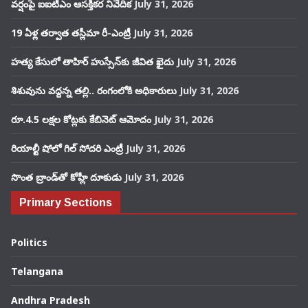
వర్షంపై ఐఐటీఎం ఆసక్తికర నివేదిక
July 31, 2026
19 ఏళ్ల తర్వాత తస్లీమా రీ-ఎంట్రీ
July 31, 2026
హత్య కేసులో తాహిర్ హుస్సేన్‌కు జీవిత ఖైదు
July 31, 2026
శిశువును వద్దన్న తల్లి.. రంగంలోకి అధికారులు
July 31, 2026
రూ.4.5 లక్షల కోట్లకు కేబినెట్ ఆమోదం
July 31, 2026
రియాల్టీ షోలో గిల్ సోదరి ఎంట్రీ
July 31, 2026
సొంత బ్రాండ్‌తో కోహ్లీ దూకుడు
July 31, 2026
Primary Sections
Politics
Telangana
Andhra Pradesh