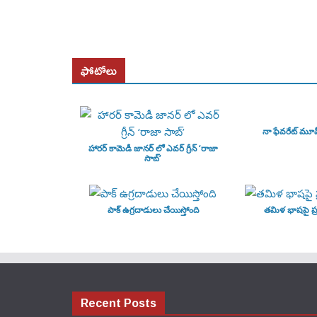
ఫోటోలు
నా ఫేవరేట్ మూ
హారర్ కామెడీ జానర్ లో ఎవర్ గ్రీన్ ‘రాజా
సాబ్’
పాక్ ఉగ్రదాడులు చేయిస్తోంది
తమిళ భాషపై ప్ర
Recent Posts