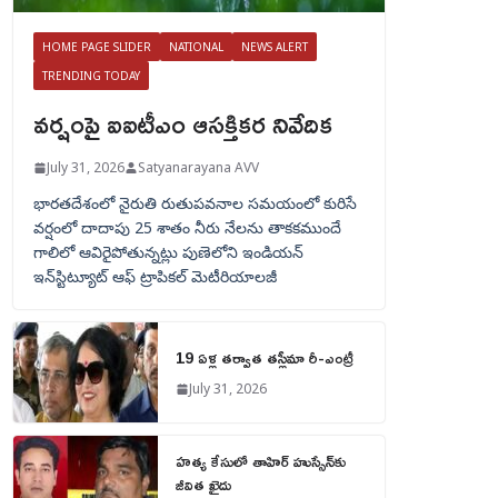
HOME PAGE SLIDER
NATIONAL
NEWS ALERT
TRENDING TODAY
వర్షంపై ఐఐటీఎం ఆసక్తికర నివేదిక
July 31, 2026
Satyanarayana AVV
భారతదేశంలో నైరుతి రుతుపవనాల సమయంలో కురిసే
వర్షంలో దాదాపు 25 శాతం నీరు నేలను తాకకముందే
గాలిలో ఆవిరైపోతున్నట్లు పుణెలోని ఇండియన్
ఇన్‌స్టిట్యూట్ ఆఫ్ ట్రాపికల్ మెటీరియాలజీ
19 ఏళ్ల తర్వాత తస్లీమా రీ-ఎంట్రీ
July 31, 2026
హత్య కేసులో తాహిర్ హుస్సేన్‌కు
జీవిత ఖైదు