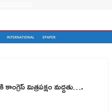
INTERNATIONAL
EPAPER
్ధికి కాంగ్రెస్ మిత్రపక్షం మద్దతు….