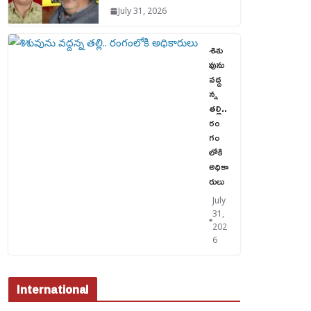
July 31, 2026
శిశు
వును
వద్ద
న్న
తల్లి..
రం
గం
లోకి
అధికా
రులు
July
31,
202
6
International