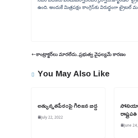
ఉంది. అందుకే మిత్రపక్షం కాంగ్రెస్‌కు విరుద్ధంగా ట్రైబల్ 
కాంట్రాక్టర్‌లు మారలేదు..ప్రభుత్వ వైఫల్యమే కారణం
You May Also Like
అత్యున్నతపీఠంపై గిరిజన బిడ్డ
సోనియాక
రాష్ట్రపతి
July 22, 2022
June 24