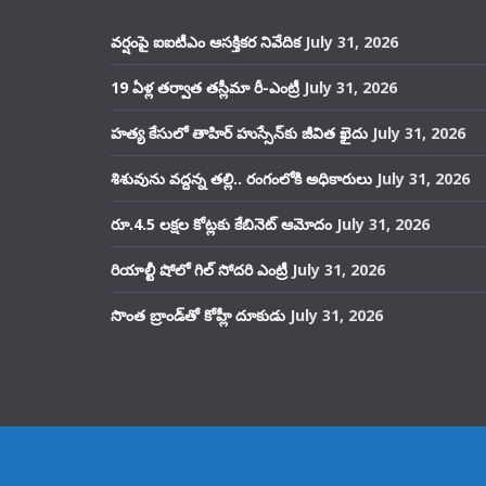
వర్షంపై ఐఐటీఎం ఆసక్తికర నివేదిక
July 31, 2026
19 ఏళ్ల తర్వాత తస్లీమా రీ-ఎంట్రీ
July 31, 2026
హత్య కేసులో తాహిర్ హుస్సేన్‌కు జీవిత ఖైదు
July 31, 2026
శిశువును వద్దన్న తల్లి.. రంగంలోకి అధికారులు
July 31, 2026
రూ.4.5 లక్షల కోట్లకు కేబినెట్ ఆమోదం
July 31, 2026
రియాల్టీ షోలో గిల్ సోదరి ఎంట్రీ
July 31, 2026
సొంత బ్రాండ్‌తో కోహ్లీ దూకుడు
July 31, 2026