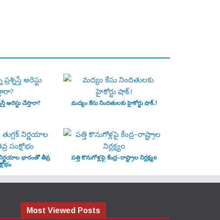
ిస్తే అరెస్టు చేస్తారా?
మద్యం కేసు నిందితులకు హైకోర్టు షాక్.!
‌ నిర్ణయాల భారంతో తీవ్ర
పత్తి కొనుగోళ్లపై కేంద్ర–రాష్ట్రాల నిర్లక్ష్యo
్షోభం
Most Viewed Posts