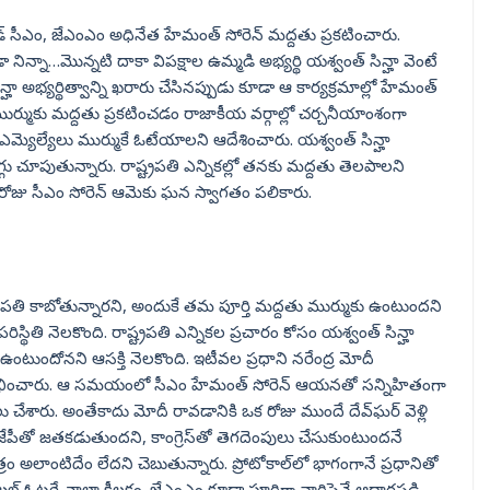
జార్ఖండ్ సీఎం, జేఎంఎం అధినేత హేమంత్ సోరెన్ మద్దతు ప్రకటించారు.
డా నిన్నా…మొన్నటి దాకా విపక్షాల ఉమ్మడి అభ్యర్థి యశ్వంత్‌ సిన్హా వెంటే
ిన్హా అభ్యర్థిత్వాన్ని ఖరారు చేసినప్పుడు కూడా ఆ కార్యక్రమాల్లో హేమంత్
 ముర్ముకు మద్దతు ప్రకటించడం రాజాకీయ వర్గాల్లో చర్చనీయాంశంగా
్యెల్యేలు ముర్ముకే ఓటేయాలని ఆదేశించారు. యశ్వంత్‌ సిన్హా
గు చూపుతున్నారు. రాష్ట్రపతి ఎన్నికల్లో తనకు మద్దతు తెలపాలని
రు. ఆ రోజు సీఎం సోరెన్ ఆమెకు ఘన స్వాగతం పలికారు.
్రపతి కాబోతున్నారని, అందుకే తమ పూర్తి మద్దతు ముర్ముకు ఉంటుందని
ిస్థితి నెలకొంది. రాష్ట్రపతి ఎన్నికల ప్రచారం కోసం యశ్వంత్ సిన్హా
ా ఉంటుందోనని ఆసక్తి నెలకొంది. ఇటీవల ప్రధాని నరేంద్ర మోదీ
ప్రారంభించారు. ఆ సమయంలో సీఎం హేమంత్‌ సోరెన్ ఆయనతో సన్నిహితంగా
లు చేశారు. అంతేకాదు మోదీ రావడానికి ఒక రోజు ముందే దేవ్‍ఘర్ వెళ్లి
ీజేపీతో జతకడుతుందని, కాంగ్రెస్‌తో తెగదెంపులు చేసుకుంటుందనే
లాంటిదేం లేదని చెబుతున్నారు. ప్రోటోకాల్‌లో భాగంగానే ప్రధానితో
్రైబల్ ఓటర్లే చాలా కీలకం. జేఎంఎం కూడా పూర్తిగా వారిపైనే ఆధారపడి