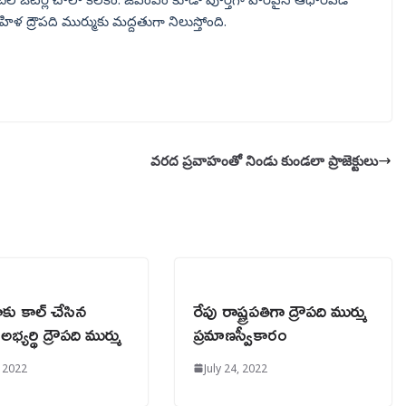
మహిళ ద్రౌపది ముర్ముకు మద్దతుగా నిలుస్తోంది.
వరద ప్రవాహంతో నిండు కుండలా ప్రాజెక్టులు
ు కాల్ చేసిన
రేపు రాష్ట్రపతిగా ద్రౌపది ముర్ము
 అభ్యర్థి ద్రౌపది ముర్ము
ప్రమాణస్వీకారం
, 2022
July 24, 2022