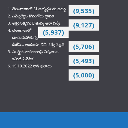
తెలంగాణాలో SI అభ్యర్థులకు అలర్ట్
(9,535)
ఎమ్మెల్యేల కొనుగోలు డ్రామా
అక్షరసత్యమవుతున్న ఆరా సర్వే
(9,127)
తెలంగాణలో
(5,937)
దూసుకుపోతున్న
బీజేపీ… ఇండియా టీవీ సర్వే వెల్లడి
(5,706)
ఎలక్ట్రిక్‌ వాహనాలపై నిపుణుల
కమిటీ నివేదిక
(5,493)
19.10.2022 రాశి ఫలాలు
(5,000)