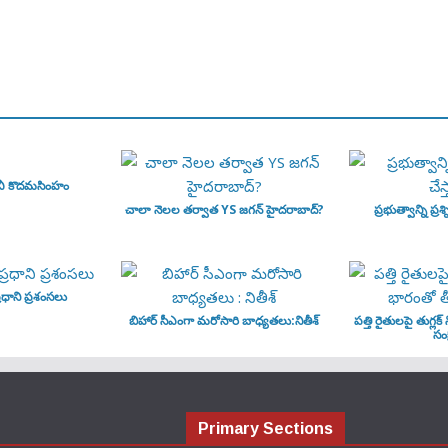
వీ కొదమసింహం
చాలా నెలల తర్వాత YS జగన్ హైదరాబాద్?
ప్రభుత్వాన్ని ప్రశ్న
ధాని ప్రశంసలు
బిహార్ సీఎంగా మరోసారి బాధ్యతలు:నితీశ్
పత్తి రైతులపై తుగ్లక్
సంక
Primary Sections