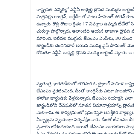
రాష్ట్రపతి ఎన్నికల్లో ఎన్డీఏ అభ్యర్ధి ద్రౌపది ముర్ముకు 
మిత్రపక్షం కాంగ్రెస్, ఆర్జేడీలతో పాటు హేమంత్‌ సోరెన్‌ కూ
ఉన్నారు. కొద్ది రోజుల క్రితం 17 విపక్షాల ఉమ్మడి భేటీలో స
చురుగ్గా పాల్గొన్నారు. అలాంటిది ఆయన తాజాగా ద్రౌపది
మారింది. ఇటీవల ముగ్గురు జేఎంఎం ఎంపీలు, 30 మంది ఎమ
జార్ఖండ్‌కు చెందినవారే అయిన ముర్ము వైపే హేమంత్ మొగ్
కోరుతూ ఎన్డీఏ అభ్యర్థి ద్రౌపది ముర్ము జార్ఖండ్ వెళ్లా
స్వతంత్ర భారతదేశంలో తొలిసారి ఓ ట్రైబల్ మహిళ రాష్ట
జేఎంఎం ప్రకటించింది. దీంతో కాంగ్రెస్‌కు ఎటూ పాలుపోని పర
ఈరోజు జార్ఖండ్‌కు వెళ్లనున్నారు. జేఎంఎం రియాక్షన్ ఎల
జార్ఖండ్‌లోని దేవ్‌ఘర్‌లో నూతన విమానాశ్రయాన్ని 
మెలిగారు. ఈ కార్యక్రమంలో ప్రసంగిస్తూ ఆసక్తికర వ్యాఖ్య
ఏర్పాట్లను స్వయంగా పర్యవేక్షించారు. దీంతో జేఎంఎం బ
ప్రచారం జోరందుకుంది.అయితే జేఎంఎం నాయకులు మాత్రం అ
సీఎం వేదికను పంచుకున్నారనిపేర్కొన్నారు.జార్ఖండ్‌లో ట