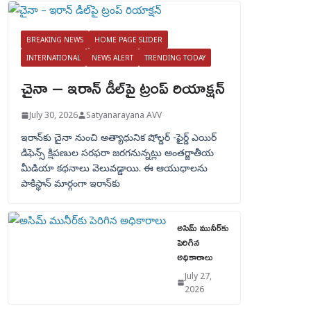
BREAKING NEWS
HOME PAGE SLIDER
INTERNATIONAL
NEWS ALERT
TRENDING TODAY
చైనా – ఇరాన్ డీల్‌పై ట్రంప్ రియాక్షన్
July 30, 2026
Satyanarayana AVV
ఇరాన్‌కు చైనా నుంచి అత్యాధునిక షోల్డర్‌ -ఫైర్డ్ ఎయిర్
డిఫెన్స్ క్షిపణుల సరఫరా జరగనున్నట్లు అంతర్జాతీయ
మీడియా కథనాలు వెలువడ్డాయి. ఈ ఆయుధాలను
పాకిస్థాన్‌ మార్గంగా ఇరాన్‌కు
అసిమ్ మునీర్‌కు
పెరిగిన
అధికారాలు
July 27,
2026