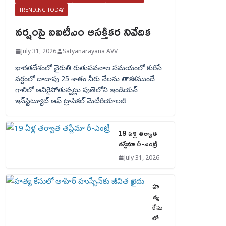
TRENDING TODAY
వర్షంపై ఐఐటీఎం ఆసక్తికర నివేదిక
July 31, 2026
Satyanarayana AVV
భారతదేశంలో నైరుతి రుతుపవనాల సమయంలో కురిసే
వర్షంలో దాదాపు 25 శాతం నీరు నేలను తాకకముందే
గాలిలో ఆవిరైపోతున్నట్లు పుణెలోని ఇండియన్
ఇన్‌స్టిట్యూట్ ఆఫ్ ట్రాపికల్ మెటీరియాలజీ
19 ఏళ్ల తర్వాత
తస్లీమా రీ-ఎంట్రీ
July 31, 2026
హ
త్య
కేసు
లో