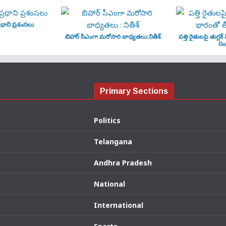
ధాని ప్రశంసలు
బిహార్ సీఎంగా మరోసారి బాధ్యతలు:నితీశ్
పత్తి రైతులపై తుగ్లక్
సంక
Primary Sections
Politics
Telangana
Andhra Pradesh
National
International