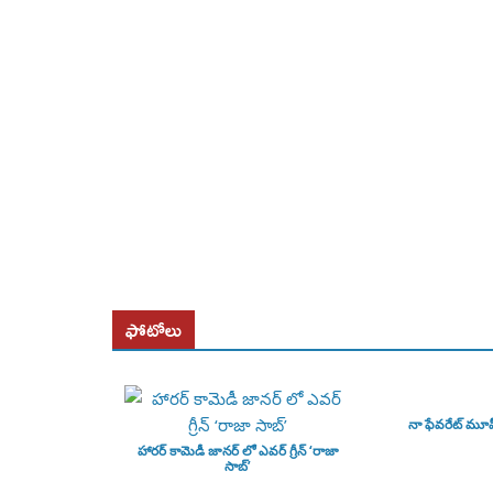
ఫోటోలు
నా ఫేవరేట్ మూ
హారర్ కామెడీ జానర్ లో ఎవర్ గ్రీన్ ‘రాజా
సాబ్’