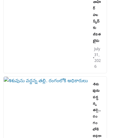
తాహి
ర్
హు
స్సేన్‌
కు
జీవిత
ఖైదు
July
31,
202
6
శిశు
వును
వద్ద
న్న
తల్లి..
రం
గం
లోకి
అధికా