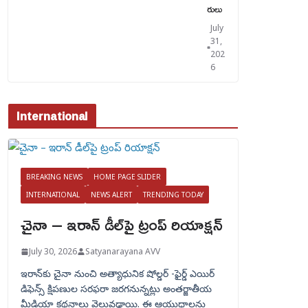
రులు
July
31,
202
6
International
BREAKING NEWS
HOME PAGE SLIDER
INTERNATIONAL
NEWS ALERT
TRENDING TODAY
చైనా – ఇరాన్ డీల్‌పై ట్రంప్ రియాక్షన్
July 30, 2026
Satyanarayana AVV
ఇరాన్‌కు చైనా నుంచి అత్యాధునిక షోల్డర్‌ -ఫైర్డ్ ఎయిర్
డిఫెన్స్ క్షిపణుల సరఫరా జరగనున్నట్లు అంతర్జాతీయ
మీడియా కథనాలు వెలువడ్డాయి. ఈ ఆయుధాలను