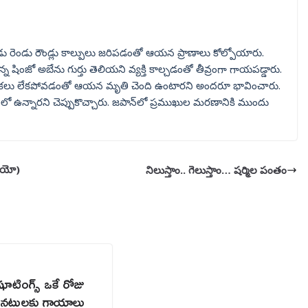
ు రెండు రౌండ్లు కాల్పులు జరిపడంతో ఆయన ప్రాణాలు కోల్పోయారు.
ున్న షింజో అబేను గుర్తు తెలియని వ్యక్తి కాల్చడంతో తీవ్రంగా గాయపడ్డారు.
కదలికలు లేకపోవడంతో ఆయన మృతి చెంది ఉంటారని అందరూ భావించారు.
టస్‌లో ఉన్నారని చెప్పుకొచ్చారు. జపాన్‌లో ప్రముఖుల మరణానికి ముందు
డియో)
నిలుస్తాం.. గెలుస్తాం… షర్మిల పంతం
షూటింగ్స్ ఒకే రోజు
రు నటులకు గాయాలు