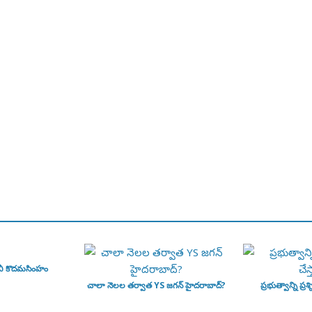
వీ కొదమసింహం
చాలా నెలల తర్వాత YS జగన్ హైదరాబాద్?
ప్రభుత్వాన్ని ప్రశ్న