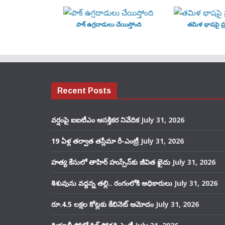
పాక్ ఉగ్రదాడులు చేయిస్తోంది
తమిళ భాషపై ప్ర
Recent Posts
వర్షంపై ఐఐటీఎం ఆసక్తికర నివేదిక
July 31, 2026
19 ఏళ్ల తర్వాత తస్లీమా రీ-ఎంట్రీ
July 31, 2026
హత్య కేసులో తాహిర్ హుస్సేన్‌కు జీవిత ఖైదు
July 31, 2026
శిశువును వద్దన్న తల్లి.. రంగంలోకి అధికారులు
July 31, 2026
రూ.4.5 లక్షల కోట్లకు కేబినెట్ ఆమోదం
July 31, 2026