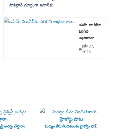
పాకిస్థాన్‌ మార్గంగా ఇరాన్‌కు
అసిమ్ మునీర్‌కు
పెరిగిన
అధికారాలు
July 27,
2026
ిస్తే అరెస్టు చేస్తారా?
మద్యం కేసు నిందితులకు హైకోర్టు షాక్.!