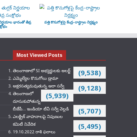
‌ నిర్ణయాల భారంతో తీవ్ర
పత్తి కొనుగోళ్లపై కేంద్ర–రాష్ట్రాల నిర్లక్ష్యo
్షోభం
Most Viewed Posts
తెలంగాణాలో SI అభ్యర్థులకు అలర్ట్
(9,538)
ఎమ్మెల్యేల కొనుగోలు డ్రామా
అక్షరసత్యమవుతున్న ఆరా సర్వే
(9,128)
తెలంగాణలో
(5,939)
దూసుకుపోతున్న
బీజేపీ… ఇండియా టీవీ సర్వే వెల్లడి
(5,707)
ఎలక్ట్రిక్‌ వాహనాలపై నిపుణుల
కమిటీ నివేదిక
(5,495)
19.10.2022 రాశి ఫలాలు