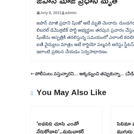
జపాన్ మాజీ ప్రధాని మృతి
July 8, 2022
admin
జపాన్ మాజీ ప్రధాని షింజో అబే మృతి చెందారు. దుండగడ
లిబరల్ డెమొక్రటిక్ పార్టీ అభ్యర్థుల తరపున ప్రచారం చేస్త
షింజేను ఆస్పత్రికి తరలిస్తున్న సమయంలో ఎలాంటి 
ఐతే వైద్యులు మాత్రం అబే కార్డియో పల్మనరీ అరెస్టు స్టే
ఇలాంటి ప్రకటన చేయడం సర్వసాధారణం.
పోలీసులు వస్తున్నారని… అక్కడ్నుంచి తప్పుకున్నా… (వీ
You May Also Like
‘అవనిని చూసి ఎంతో
సినిమా 
నేర్చుకోవాలి’..మనుబాకర్
ముగ్గు