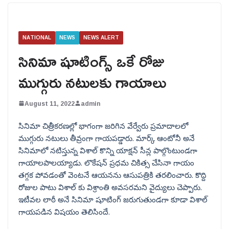
NATIONAL
NEWS
NEWS ALERT
సినిమా షూటింగ్స్ ఒకే రోజు
ముగ్గురు నటులకు గాయాలు
August 11, 2022
admin
సినిమా చిత్రీకరణల్లో భాగంగా జరిగిన వేర్వేరు ప్రమాదాలలో
ముగ్గురు నటులు తీవ్రంగా గాయపడ్డారు. మార్క్ ఆంటోనీ అనే
సినిమాలో నటిస్తున్న విశాల్ కొన్ని యాక్షన్ సీన్ల పాల్గొంటుండగా
గాయాలపాలయ్యాడు. లొకేషన్ ప్రధమ చికిత్స చేసినా గాయం
తగ్గక పోవడంతో వెంటనే ఆయనను ఆసుపత్రికి తరలించారు. కొద్ది
రోజుల పాటు విశాల్ కు విశ్రాంతి అవసరమని వైద్యులు చెప్పారు.
ఇటీవల లాఠీ అనే సినిమా షూటింగ్ జరుగుతుండగా కూడా విశాల్
గాయపడిన విషయం తెలిసిందే.