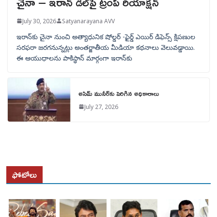
చైనా – ఇరాన్ డీల్‌పై ట్రంప్ రియాక్షన్
July 30, 2026
Satyanarayana AVV
ఇరాన్‌కు చైనా నుంచి అత్యాధునిక షోల్డర్‌ -ఫైర్డ్ ఎయిర్ డిఫెన్స్ క్షిపణుల
సరఫరా జరగనున్నట్లు అంతర్జాతీయ మీడియా కథనాలు వెలువడ్డాయి.
ఈ ఆయుధాలను పాకిస్థాన్‌ మార్గంగా ఇరాన్‌కు
అసిమ్ మునీర్‌కు పెరిగిన అధికారాలు
July 27, 2026
ఫోటోలు