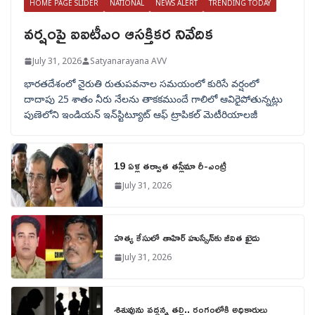
HOME PAGE SLIDER
NATIONAL
NEWS ALERT
TRENDING TODAY
వర్షంపై ఐఐటీఎం ఆసక్తికర నివేదిక
July 31, 2026
Satyanarayana AVV
భారతదేశంలో నైరుతి రుతుపవనాల సమయంలో కురిసే వర్షంలో
దాదాపు 25 శాతం నీరు నేలను తాకకముందే గాలిలో ఆవిరైపోతున్నట్లు
పుణెలోని ఇండియన్ ఇన్‌స్టిట్యూట్ ఆఫ్ ట్రాపికల్ మెటీరియాలజీ
19 ఏళ్ల తర్వాత తస్లీమా రీ-ఎంట్రీ
July 31, 2026
హత్య కేసులో తాహిర్ హుస్సేన్‌కు జీవిత ఖైదు
July 31, 2026
శిశువును వద్దన్న తల్లి.. రంగంలోకి అధికారులు