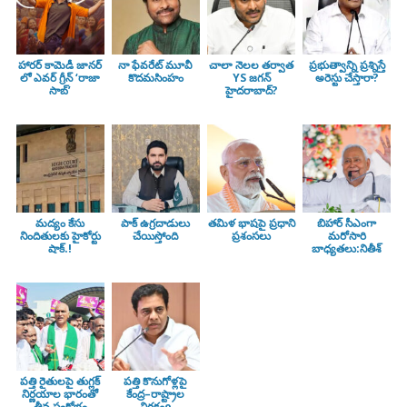
హారర్ కామెడీ జానర్
నా ఫేవరేట్ మూవీ
చాలా నెలల తర్వాత
ప్రభుత్వాన్ని ప్రశ్నిస్తే
లో ఎవర్ గ్రీన్ ‘రాజా
కొదమసింహం
YS జగన్
అరెస్టు చేస్తారా?
సాబ్’
హైదరాబాద్?
మద్యం కేసు
పాక్ ఉగ్రదాడులు
తమిళ భాషపై ప్రధాని
బిహార్ సీఎంగా
నిందితులకు హైకోర్టు
చేయిస్తోంది
ప్రశంసలు
మరోసారి
షాక్.!
బాధ్యతలు:నితీశ్
పత్తి రైతులపై తుగ్లక్‌
పత్తి కొనుగోళ్లపై
నిర్ణయాల భారంతో
కేంద్ర–రాష్ట్రాల
తీవ్ర సంక్షోభం
నిర్లక్ష్యo