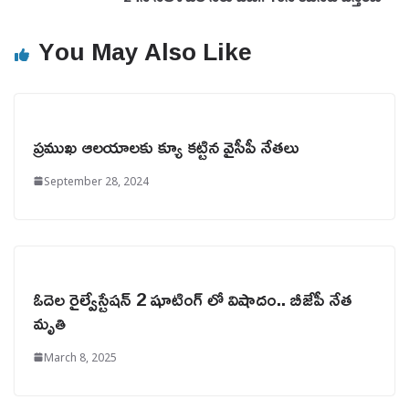
You May Also Like
ప్రముఖ ఆలయాలకు క్యూ కట్టిన వైసీపీ నేతలు
September 28, 2024
ఓదెల రైల్వేస్టేషన్ 2 షూటింగ్ లో విషాదం.. బీజేపీ నేత
మృతి
March 8, 2025