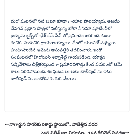
మరో ఘటనలో నటి టబూ కూడా గాయాల పాలయ్యారు. అజయ్
దేవగన్‌ ప్రధాన పాత్రలో నటిస్తున్న భోలా సినిమా షూటింగ్‌లో
ట్రక్కును బైక్స్‌తో ఛేజ్‌ చేసే సీన్‌ లో ప్రమాదం జరిగింది. టబూ
కంటికి, నుదుటికి గాయాలయ్యాయి. దీంతో యూనిట్‌ సభ్యులు
హుటాహుటిన ఆమెను ఆసుపత్రికి తరలించారు. ఇంకో
సంఘటనలో హీరోయిన్‌ శిల్పాశెట్టి గాయపడింది. యాక్షన్‌
సన్నివేశాలు చిత్రీకరిస్తుండగా ప్రమాదవశాత్తు కింద పడటంతో ఆమె
కాలు విరిగిపోయింది. ఈ ఘటనలు అటు బాలీవుడ్ ను ఇటు
టాలీవుడ్ ను ఆందోళనకు గురి చేశాయి.
నాగార్జున సాగర్‌కు రికార్డు స్థాయిలో.. పోటెత్తిన వరద
24న నితీశ్‌ బల నిరూపణ.. 16న కేబినెట్‌ విస్తరణ