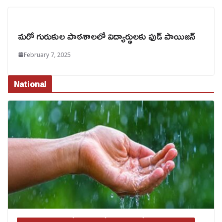
మరో గురుకుల పాఠశాలలో విద్యార్థులకు ఫుడ్ పాయిజన్
February 7, 2025
National