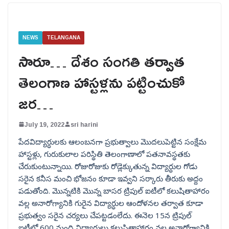
NEWS
TELANGANA
సారూ… దేశం సంగతి తర్వాత
తెలంగాణ హాస్టళ్లను పట్టించుకో
జర…
July 19, 2022
sri harini
పేదవిద్యార్ధులకు ఆలంబనగా ప్రభుత్వాలు మొదలుపెట్టిన సంక్షేమ
హాస్టళ్లు, గురుకులాల పరిస్థితి తెలంగాణాలో పతనావస్థతకు
చేరుకుంటున్నాయి. రోజురోజుకు రోడ్లెక్కుతున్న విద్యార్ధుల గోడు
సరైన కనీస మంచి భోజనం కూడా ఇవ్వని సర్కారు తీరుకు అద్దం
పడుతోంది. మొన్నటికి మొన్న బాసర ట్రిపుల్ ఐటీలో కలుషితాహారం
వల్ల అనారోగ్యానికి గురైన విద్యార్ధుల ఆందోళనల తర్వాత కూడా
ప్రభుత్వం సరైన చర్యలు చేపట్టడంలేదు. ఈనెల 15న ట్రిపుల్
ఐటీలో 600 మంది విద్యార్ధులు కలుషితాహారం వల్ల అనారోగ్యానికి