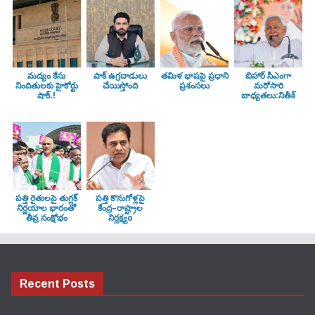
మద్యం కేసు
పాక్ ఉగ్రదాడులు
తమిళ భాషపై ప్రధాని
బిహార్ సీఎంగా
నిందితులకు హైకోర్టు
చేయిస్తోంది
ప్రశంసలు
మరోసారి
షాక్.!
బాధ్యతలు:నితీశ్
పత్తి రైతులపై తుగ్లక్‌
పత్తి కొనుగోళ్లపై
నిర్ణయాల భారంతో
కేంద్ర–రాష్ట్రాల
తీవ్ర సంక్షోభం
నిర్లక్ష్యo
Recent Posts