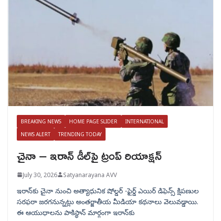
BREAKING NEWS
HOME PAGE SLIDER
INTERNATIONAL
NEWS ALERT
TRENDING TODAY
చైనా – ఇరాన్ డీల్‌పై ట్రంప్ రియాక్షన్
July 30, 2026
Satyanarayana AVV
ఇరాన్‌కు చైనా నుంచి అత్యాధునిక షోల్డర్‌ -ఫైర్డ్ ఎయిర్ డిఫెన్స్ క్షిపణుల
సరఫరా జరగనున్నట్లు అంతర్జాతీయ మీడియా కథనాలు వెలువడ్డాయి.
ఈ ఆయుధాలను పాకిస్థాన్‌ మార్గంగా ఇరాన్‌కు