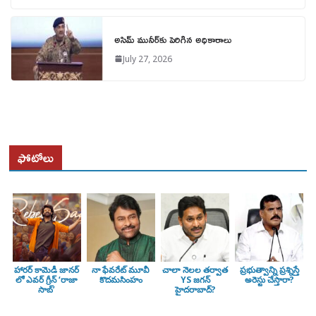
అసిమ్ మునీర్‌కు పెరిగిన అధికారాలు
July 27, 2026
ఫోటోలు
హారర్ కామెడీ జానర్
నా ఫేవరేట్ మూవీ
చాలా నెలల తర్వాత
ప్రభుత్వాన్ని ప్రశ్నిస్తే
లో ఎవర్ గ్రీన్ ‘రాజా
కొదమసింహం
YS జగన్
అరెస్టు చేస్తారా?
సాబ్’
హైదరాబాద్?