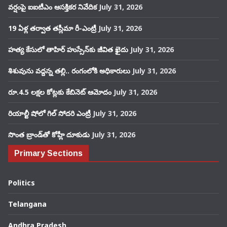
వర్షంపై ఐఐటీఎం ఆసక్తికర నివేదిక
July 31, 2026
19 ఏళ్ల తర్వాత తస్లీమా రీ-ఎంట్రీ
July 31, 2026
హత్య కేసులో తాహిర్ హుస్సేన్‌కు జీవిత ఖైదు
July 31, 2026
శిశువును వద్దన్న తల్లి.. రంగంలోకి అధికారులు
July 31, 2026
రూ.4.5 లక్షల కోట్లకు కేబినెట్ ఆమోదం
July 31, 2026
రియాల్టీ షోలో గిల్ సోదరి ఎంట్రీ
July 31, 2026
సొంత బ్రాండ్‌తో కోహ్లీ దూకుడు
July 31, 2026
Primary Sections
Politics
Telangana
Andhra Pradesh