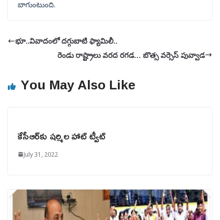
బాగుంటుంది.
భూ..వివాదంలో దగ్గుబాటి ఫ్యామిలీ..
రెండు రాష్ట్రాలు వరద రగడ… బొత్స వర్సెస్ పువ్వాడ
You May Also Like
కేసీఆర్‌కు షర్మిల హాట్ ట్వీట్
July 31, 2022