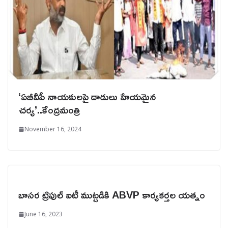
‘ఏబీవీపీ నాయకులపై దాడులు హేయమైన
చర్య’..కేంద్రమంత్రి
November 16, 2024
బాసర ట్రిపుల్ ఐటీ ముట్టడికి ABVP కార్యకర్తల యత్నం
June 16, 2023