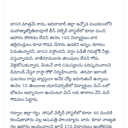
బాసర మాత్రమే కాదు, ఆదిలాబాద్ జిల్లా ఇచ్చోడ మండలంలోని
మహాత్మాజ్యోతిబాపూలే బీసీ వెల్ఫేర్ హాస్టల్‌లో కూడా మంచి
ఆహారం దొరకడం లేదని ఈనెల 10న విద్యార్థులు వారి
తల్లిదండ్రులు కూడా గొడవ చేసారు. ఉడకని అన్నం, కూరలు
పెడుతున్నారని, వాసన వస్తోందని, వర్షం పడితే గదుల్లోకి నీళ్లు
వస్తున్నాయని, బాత్‌రూములకు తలుపులు లేవని గోడు
వెళ్లబోసుకున్నారు. వెంటనే వారి సమస్యలను పరిష్కరించాలని
డిమాండ్ చేస్తూ రాస్తా రోకో నిర్వహించారు. తరచూ ఇలాంటి
ఘటనలు రాష్ట్ర వ్యాప్తంగా అనేక చోట్ల జరుగుతునే ఉన్నాయి.
ఈనెల 7న తెలంగాణ యూనివర్సిటీలో విద్యార్థులు మెస్ లలో
భోజనం అధ్వానంగా ఉందంటూ మెస్ లకు తాళాలు వేసి మరీ
గొడవలు పెట్టారు.
గద్వాల జిల్లా గట్టు సోషల్ వెల్ఫేర్ హాస్టల్‌లో కూడా 60 మందికి
కలుషితాహారం వల్ల ఆసుపత్రి పాలయ్యారు. వారు కూడా నాణ్యత
గల ఆహారం అందించాలని జూన్ 27న విద్యార్థులు ఆందోళనకు