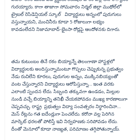
గురయ్యారు. కాగా తాజాగా సోమవారం నిర్మల్‌ జిల్లా ముథోల్‌లో
ట్రైబల్ రెసిడెన్షియల్ స్కూల్ విద్యార్ధులు అన్నంలో పురుగులు
వస్తున్నాయని, మంచినీరు కూడా 5 రోజులుగా లభ్యం
కావడంలేదని నిజామాబాద్-భైంసా రోడ్లపై ఆందోళనకు దిగారు.
తమ కుటుంబం తినే రకం బియ్యాన్నే తెలంగాణా హాస్టళ్లలో
విద్యార్ధులకు అందిస్తున్నామంటూ గొప్పలు చెప్పుకున్న ప్రభుత్వం
నేడు రుచిలేని కూరలు, పురుగుల అన్నం, ముక్కినబియ్యంతో
వంట చేస్తున్నారని విద్యార్థులు ఆరోపిస్తున్నా… ఇంత వరకు
ఎలాంటి స్పందన లేదు. సిబ్బంది తక్కువగా ఉండడం, మిల్లుల
నుండి వచ్చే బియ్యాన్ని తనిఖీ చేయకపోవడం ముఖ్య కారణాలుగా
చెప్పవచ్చు. రాష్ట్ర ప్రభుత్వం విద్యా సంవత్సరం నిర్థారించినా…
మెస్ రేట్లను గత ఐదేండ్లుగా పెంచలేదు. కరోనా వల్ల పెరిగిన
మార్కెట్ ధరలతో పోలిస్తే ఇవి నిర్వహణకు సరిపోవడం లేదు.
దీంతో మెనూలో కూడా నాణ్యత, పరిమాణం తగ్గిపోతున్నాయ్.