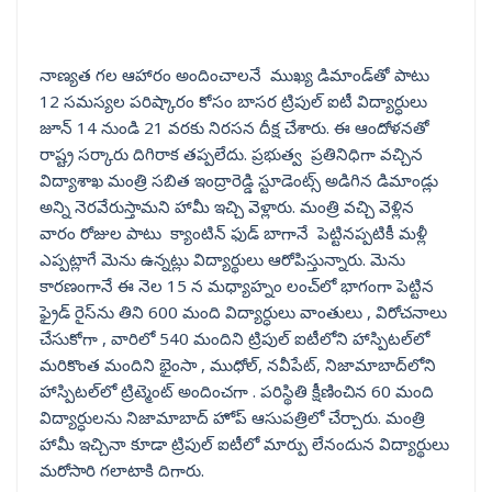
నాణ్యత గల ఆహారం అందించాలనే ముఖ్య డిమాండ్‌తో పాటు
12 సమస్యల పరిష్కారం కోసం బాసర ట్రిపుల్ ఐటీ విద్యార్ధులు
జూన్ 14 నుండి 21 వరకు నిరసన దీక్ష చేశారు. ఈ ఆందోళనతో
రాష్ట్ర సర్కారు దిగిరాక తప్పలేదు. ప్రభుత్వ ప్రతినిధిగా వచ్చిన
విద్యాశాఖ మంత్రి సబిత ఇంద్రారెడ్డి స్టూడెంట్స్ అడిగిన డిమాండ్లు
అన్ని నెరవేరుస్తామని హామీ ఇచ్చి వెళ్లారు. మంత్రి వచ్చి వెళ్లిన
వారం రోజుల పాటు క్యాంటిన్ ఫుడ్ బాగానే పెట్టినప్పటికీ మళ్లీ
ఎప్పట్లాగే మెను ఉన్నట్లు విద్యార్థులు ఆరోపిస్తున్నారు. మెను
కారణంగానే ఈ నెల 15 న మధ్యాహ్నం లంచ్‌లో భాగంగా పెట్టిన
ఫ్రైడ్ రైస్‌ను తిని 600 మంది విద్యార్ధులు వాంతులు , విరోచనాలు
చేసుకోగా , వారిలో 540 మందిని ట్రిపుల్ ఐటీలోని హాస్పిటల్‌లో
మరికొంత మందిని భైంసా , ముధోల్, నవీ‌పేట్, నిజామాబాద్‌లోని
హాస్పిటల్‌లో ట్రిట్మెంట్ అందించగా . పరిస్థితి క్షీణించిన 60 మంది
విద్యార్ధులను నిజామాబాద్ హోప్ ఆసుపత్రిలో చేర్చారు. మంత్రి
హామీ ఇచ్చినా కూడా ట్రిపుల్‌ ఐటీలో మార్పు లేనందున విద్యార్థులు
మరోసారి గలాటాకి దిగారు.