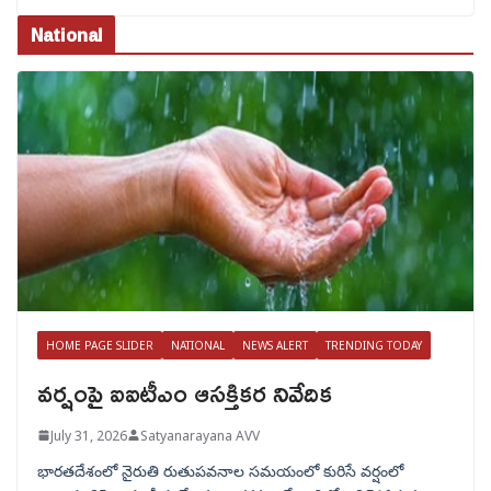
National
HOME PAGE SLIDER
NATIONAL
NEWS ALERT
TRENDING TODAY
వర్షంపై ఐఐటీఎం ఆసక్తికర నివేదిక
July 31, 2026
Satyanarayana AVV
భారతదేశంలో నైరుతి రుతుపవనాల సమయంలో కురిసే వర్షంలో