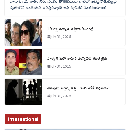
దాదాపు 25 శాతం నీరు నేలను తాకకముందే గాలిలో ఆవిరైపోతున్నట్లు
పుణెలోని ఇండియన్ ఇన్‌స్టిట్యూట్ ఆఫ్ ట్రాపికల్ మెటీరియాలజీ
19 ఏళ్ల తర్వాత తస్లీమా రీ-ఎంట్రీ
July 31, 2026
హత్య కేసులో తాహిర్ హుస్సేన్‌కు జీవిత ఖైదు
July 31, 2026
శిశువును వద్దన్న తల్లి.. రంగంలోకి అధికారులు
July 31, 2026
International