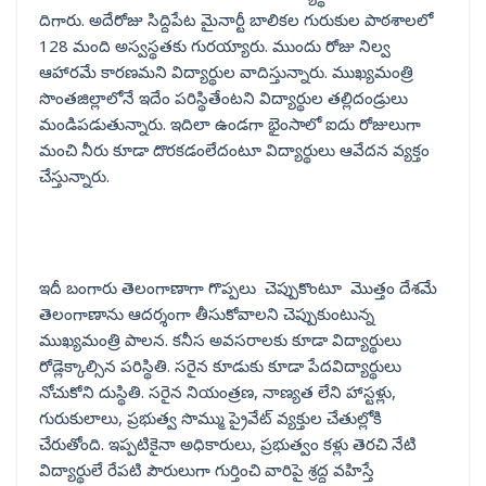
దిగారు. అదేరోజు సిద్దిపేట మైనార్టీ బాలికల గురుకుల పాఠశాలలో
128 మంది అస్వస్థతకు గురయ్యారు. ముందు రోజు నిల్వ
ఆహారమే కారణమని విద్యార్థుల వాదిస్తున్నారు. ముఖ్యమంత్రి
సొంతజిల్లాలోనే ఇదేం పరిస్థితేంటని విద్యార్థుల తల్లిదండ్రులు
మండిపడుతున్నారు. ఇదిలా ఉండగా భైంసాలో ఐదు రోజులుగా
మంచి నీరు కూడా దొరకడంలేదంటూ విద్యార్థులు ఆవేదన వ్యక్తం
చేస్తున్నారు.
ఇదీ బంగారు తెలంగాణాగా గొప్పలు చెప్పుకొంటూ మొత్తం దేశమే
తెలంగాణాను ఆదర్శంగా తీసుకోవాలని చెప్పుకుంటున్న
ముఖ్యమంత్రి పాలన. కనీస అవసరాలకు కూడా విద్యార్థులు
రోడ్లెక్కాల్సిన పరిస్థితి. సరైన కూడుకు కూడా పేదవిద్యార్థులు
నోచుకోని దుస్థితి. సరైన నియంత్రణ, నాణ్యత లేని హాస్టళ్లు,
గురుకులాలు, ప్రభుత్వ సొమ్ము ప్రైవేట్ వ్యక్తుల చేతుల్లోకి
చేరుతోంది. ఇప్పటికైనా అధికారులు, ప్రభుత్వం కళ్లు తెరచి నేటి
విద్యార్థులే రేపటి పౌరులుగా గుర్తించి వారిపై శ్రద్ద వహిస్తే