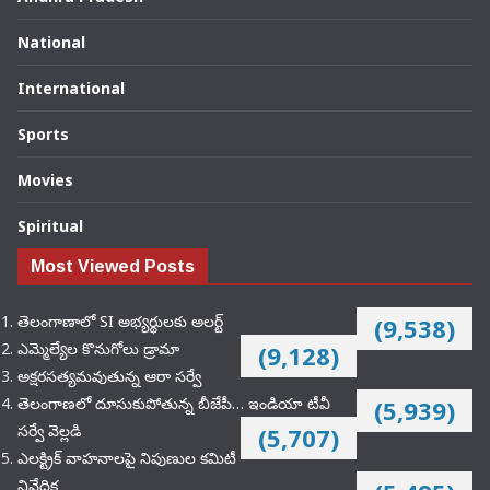
National
International
Sports
Movies
Spiritual
Most Viewed Posts
తెలంగాణాలో SI అభ్యర్థులకు అలర్ట్
(9,538)
ఎమ్మెల్యేల కొనుగోలు డ్రామా
(9,128)
అక్షరసత్యమవుతున్న ఆరా సర్వే
తెలంగాణలో దూసుకుపోతున్న బీజేపీ… ఇండియా టీవీ
(5,939)
సర్వే వెల్లడి
(5,707)
ఎలక్ట్రిక్‌ వాహనాలపై నిపుణుల కమిటీ
నివేదిక