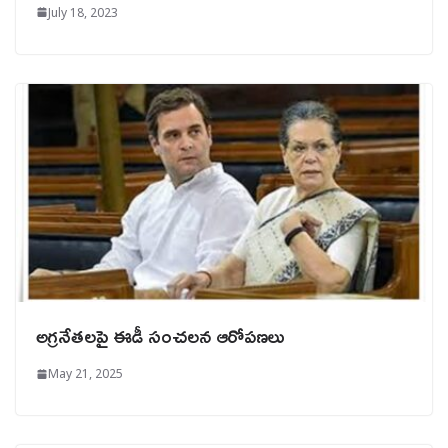
July 18, 2023
అగ్రనేతలపై ఈడీ సంచలన ఆరోపణలు
May 21, 2025