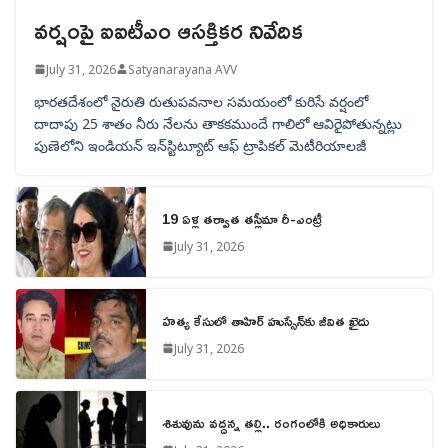
వర్షంపై ఐఐటీఎం ఆసక్తికర నివేదిక
July 31, 2026
Satyanarayana AVV
భారతదేశంలో నైరుతి రుతుపవనాల సమయంలో కురిసే వర్షంలో
దాదాపు 25 శాతం నీరు నేలను తాకకముందే గాలిలో ఆవిరైపోతున్నట్లు
పుణెలోని ఇండియన్ ఇన్‌స్టిట్యూట్ ఆఫ్ ట్రాపికల్ మెటీరియాలజీ
19 ఏళ్ల తర్వాత తస్లీమా రీ-ఎంట్రీ
July 31, 2026
హత్య కేసులో తాహిర్ హుస్సేన్‌కు జీవిత ఖైదు
July 31, 2026
శిశువును వద్దన్న తల్లి.. రంగంలోకి అధికారులు