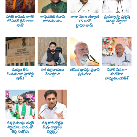
హారర్ కామెడీ జానర్
నా ఫేవరేట్ మూవీ
చాలా నెలల తర్వాత
ప్రభుత్వాన్ని ప్రశ్నిస్తే
లో ఎవర్ గ్రీన్ ‘రాజా
కొదమసింహం
YS జగన్
అరెస్టు చేస్తారా?
సాబ్’
హైదరాబాద్?
మద్యం కేసు
పాక్ ఉగ్రదాడులు
తమిళ భాషపై ప్రధాని
బిహార్ సీఎంగా
నిందితులకు హైకోర్టు
చేయిస్తోంది
ప్రశంసలు
మరోసారి
షాక్.!
బాధ్యతలు:నితీశ్
పత్తి రైతులపై తుగ్లక్‌
పత్తి కొనుగోళ్లపై
నిర్ణయాల భారంతో
కేంద్ర–రాష్ట్రాల
తీవ్ర సంక్షోభం
నిర్లక్ష్యo