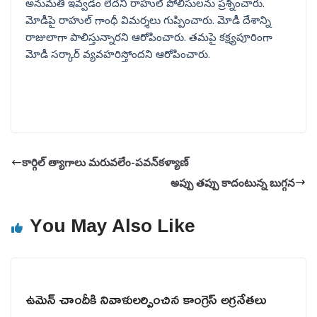
అనుమతి ఇవ్వడం లేదని రాహుల్‌ పోలీసులను ప్రశ్నించారు.
మోడీపై రాహుల్‌ గాంధీ విమర్శలు గుప్పించారు. మోడీ దేశాన్ని
రాజులాగా పాలిస్తున్నారని ఆరోపించారు. తమపై కక్ష్యపూరింగా
మోడీ సర్కార్‌ వ్యవహరిస్తోందని ఆరోపించారు.
కార్గిల్ త్యాగాలు మరువలేం-పవన్‌కళ్యాణ్
అప్పు తప్పు కాదంటున్న బుగ్గన
You May Also Like
ఉమెన్ చాందీకి నివాళులర్పించిన కాంగ్రెస్ అగ్రనేతలు