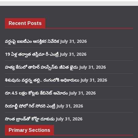
Recent Posts
వర్షంపై ఐఐటీఎం ఆసక్తికర నివేదిక
July 31, 2026
19 ఏళ్ల తర్వాత తస్లీమా రీ-ఎంట్రీ
July 31, 2026
హత్య కేసులో తాహిర్ హుస్సేన్‌కు జీవిత ఖైదు
July 31, 2026
శిశువును వద్దన్న తల్లి.. రంగంలోకి అధికారులు
July 31, 2026
రూ.4.5 లక్షల కోట్లకు కేబినెట్ ఆమోదం
July 31, 2026
రియాల్టీ షోలో గిల్ సోదరి ఎంట్రీ
July 31, 2026
సొంత బ్రాండ్‌తో కోహ్లీ దూకుడు
July 31, 2026
Primary Sections