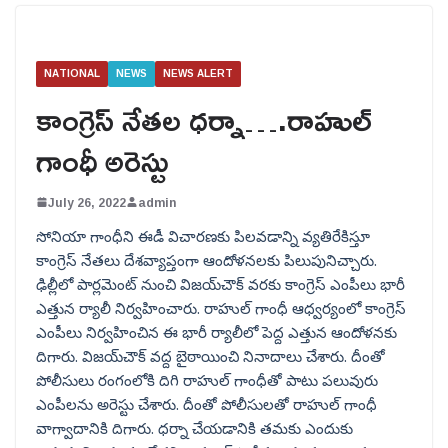
NATIONAL
NEWS
NEWS ALERT
కాంగ్రెస్ నేతల ధర్నా….రాహుల్
గాంధీ అరెస్టు
July 26, 2022
admin
సోనియా గాంధీని ఈడీ విచారణకు పిలవడాన్ని వ్యతిరేకిస్తూ
కాంగ్రెస్‌ నేతలు దేశవ్యాప్తంగా ఆందోళనలకు పిలుపునిచ్చారు.
ఢిల్లీలో పార్లమెంట్‌ నుంచి విజయ్‌చౌక్‌ వరకు కాంగ్రెస్‌ ఎంపీలు భారీ
ఎత్తున ర్యాలీ నిర్వహించారు. రాహుల్‌ గాంధీ ఆధ్వర్యంలో కాంగ్రెస్‌
ఎంపీలు నిర్వహించిన ఈ భారీ ర్యాలీలో పెద్ద ఎత్తున ఆందోళనకు
దిగారు. విజయ్‌చౌక్‌ వద్ద బైఠాయించి నినాదాలు చేశారు. దీంతో
పోలీసులు రంగంలోకి దిగి రాహుల్‌ గాంధీతో పాటు పలువురు
ఎంపీలను అరెస్టు చేశారు. దీంతో పోలీసులతో రాహుల్‌ గాంధీ
వాగ్వాదానికి దిగారు. ధర్నా చేయడానికి తమకు ఎందుకు