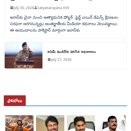
July 30, 2026
Satyanarayana AVV
ఇరాన్‌కు చైనా నుంచి అత్యాధునిక షోల్డర్‌ -ఫైర్డ్ ఎయిర్ డిఫెన్స్ క్షిపణుల
సరఫరా జరగనున్నట్లు అంతర్జాతీయ మీడియా కథనాలు వెలువడ్డాయి.
ఈ ఆయుధాలను పాకిస్థాన్‌ మార్గంగా ఇరాన్‌కు
అసిమ్ మునీర్‌కు పెరిగిన అధికారాలు
July 27, 2026
ఫోటోలు