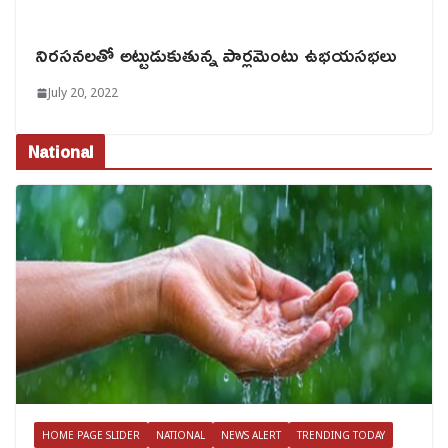
నిరసనలతో అట్టుడుకుతున్న పార్లమెంటు ఉభయసభలు
July 20, 2022
National
HOME PAGE SLIDER
NATIONAL
NEWS ALERT
TRENDING TODAY