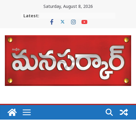
Skip
Saturday, August 8, 2026
to
Latest:
content