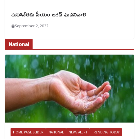
మహానేతకు సీయం జగన్ ఘననివాళి
September 2, 2022
National
HOME PAGE SLIDER
NATIONAL
NEWS ALERT
TRENDING TODAY