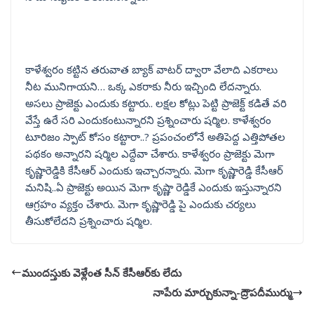
కాళేశ్వరం కట్టిన తరువాత బ్యాక్ వాటర్ ద్వారా వేలాది ఎకరాలు
నీట మునిగాయని… ఒక్క ఎకరాకు నీరు ఇచ్చింది లేదన్నారు.
అసలు ప్రాజెక్టు ఎందుకు కట్టారు.. లక్షల కోట్లు పెట్టి ప్రాజెక్ట్ కడితే వరి
వేస్తే ఉరే సరి ఎందుకంటున్నారని ప్రశ్నించారు షర్మిల. కాళేశ్వరం
టూరిజం స్పాట్ కోసం కట్టారా..? ప్రపంచంలోనే అతిపెద్ద ఎత్తిపోతల
పథకం అన్నారని షర్మిల ఎద్దేవా చేశారు. కాళేశ్వరం ప్రాజెక్టు మెగా
కృష్ణారెడ్డికి కేసీఆర్ ఎందుకు ఇచ్చారన్నారు. మెగా కృష్ణారెడ్డి కేసీఆర్
మనిషి..ఏ ప్రాజెక్టు అయిన మెగా కృష్ణా రెడ్డికే ఎందుకు ఇస్తున్నారని
ఆగ్రహం వ్యక్తం చేశారు. మెగా కృష్ణారెడ్డి పై ఎందుకు చర్యలు
తీసుకోలేదని ప్రశ్నించారు షర్మిల.
ముందస్తుకు వెళ్లేంత సీన్ కేసీఆర్‌కు లేదు
నాపేరు మార్చుకున్నా-ద్రౌపదీముర్ము