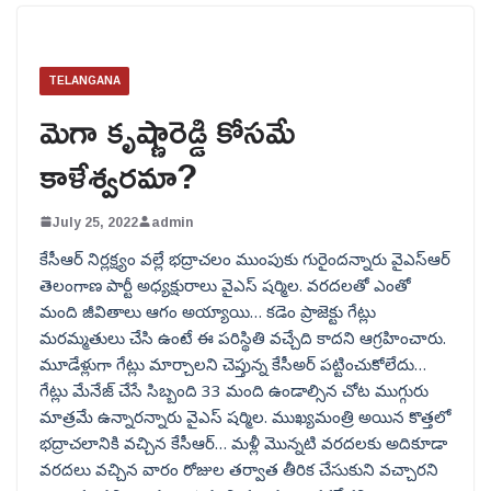
TELANGANA
మెగా కృష్ణారెడ్డి కోసమే
కాళేశ్వరమా?
July 25, 2022
admin
కేసీఆర్ నిర్లక్ష్యం వల్లే భద్రాచలం ముంపుకు గురైందన్నారు వైఎస్ఆర్
తెలంగాణ పార్టీ అధ్యక్షురాలు వైఎస్ షర్మిల. వరదలతో ఎంతో
మంది జీవితాలు ఆగం అయ్యాయి… కడెం ప్రాజెక్టు గేట్లు
మరమ్మతులు చేసి ఉంటే ఈ పరిస్థితి వచ్చేది కాదని ఆగ్రహించారు.
మూడేళ్లుగా గేట్లు మార్చాలని చెప్తున్న కేసీఅర్ పట్టించుకోలేదు…
గేట్లు మేనేజ్ చేసే సిబ్బంది 33 మంది ఉండాల్సిన చోట ముగ్గురు
మాత్రమే ఉన్నారన్నారు వైఎస్‌ షర్మిల. ముఖ్యమంత్రి అయిన కొత్తలో
భద్రాచలానికి వచ్చిన కేసీఆర్… మళ్లీ మొన్నటి వరదలకు అదికూడా
వరదలు వచ్చిన వారం రోజుల తర్వాత తీరిక చేసుకుని వచ్చారని