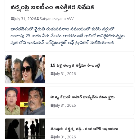
వర్షంపై ఐఐటీఎం ఆసక్తికర నివేదిక
July 31, 2026
Satyanarayana AVV
భారతదేశంలో నైరుతి రుతుపవనాల సమయంలో కురిసే వర్షంలో
దాదాపు 25 శాతం నీరు నేలను తాకకముందే గాలిలో ఆవిరైపోతున్నట్లు
పుణెలోని ఇండియన్ ఇన్‌స్టిట్యూట్ ఆఫ్ ట్రాపికల్ మెటీరియాలజీ
19 ఏళ్ల తర్వాత తస్లీమా రీ-ఎంట్రీ
July 31, 2026
హత్య కేసులో తాహిర్ హుస్సేన్‌కు జీవిత ఖైదు
July 31, 2026
శిశువును వద్దన్న తల్లి.. రంగంలోకి అధికారులు
July 31, 2026