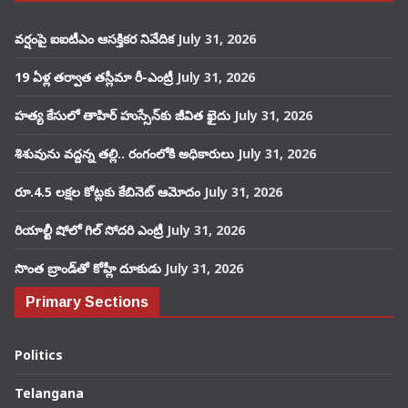
వర్షంపై ఐఐటీఎం ఆసక్తికర నివేదిక
July 31, 2026
19 ఏళ్ల తర్వాత తస్లీమా రీ-ఎంట్రీ
July 31, 2026
హత్య కేసులో తాహిర్ హుస్సేన్‌కు జీవిత ఖైదు
July 31, 2026
శిశువును వద్దన్న తల్లి.. రంగంలోకి అధికారులు
July 31, 2026
రూ.4.5 లక్షల కోట్లకు కేబినెట్ ఆమోదం
July 31, 2026
రియాల్టీ షోలో గిల్ సోదరి ఎంట్రీ
July 31, 2026
సొంత బ్రాండ్‌తో కోహ్లీ దూకుడు
July 31, 2026
Primary Sections
Politics
Telangana