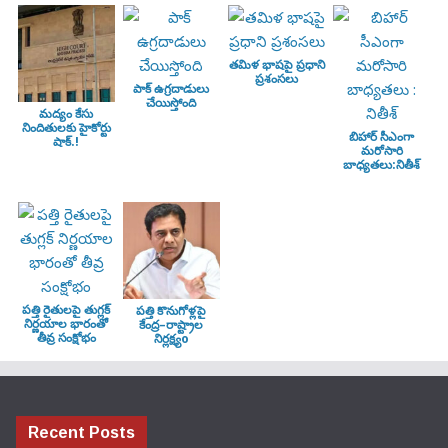
తమిళ భాషపై ప్రధాని
ప్రశంసలు
పాక్ ఉగ్రదాడులు
చేయిస్తోంది
మద్యం కేసు
నిందితులకు హైకోర్టు
బిహార్ సీఎంగా
షాక్.!
మరోసారి
బాధ్యతలు:నితీశ్
పత్తి రైతులపై తుగ్లక్‌
పత్తి కొనుగోళ్లపై
నిర్ణయాల భారంతో
కేంద్ర–రాష్ట్రాల
తీవ్ర సంక్షోభం
నిర్లక్ష్యo
Recent Posts