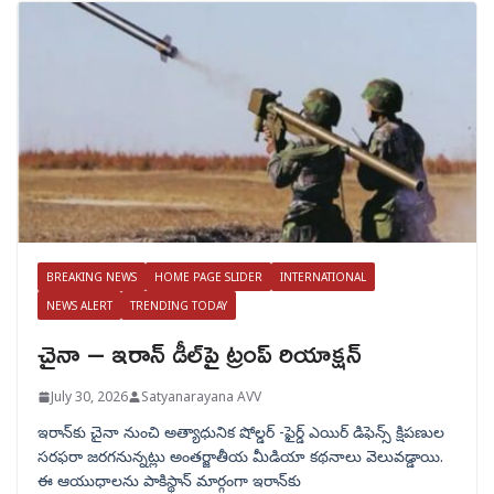
BREAKING NEWS
HOME PAGE SLIDER
INTERNATIONAL
NEWS ALERT
TRENDING TODAY
చైనా – ఇరాన్ డీల్‌పై ట్రంప్ రియాక్షన్
July 30, 2026
Satyanarayana AVV
ఇరాన్‌కు చైనా నుంచి అత్యాధునిక షోల్డర్‌ -ఫైర్డ్ ఎయిర్ డిఫెన్స్ క్షిపణుల
సరఫరా జరగనున్నట్లు అంతర్జాతీయ మీడియా కథనాలు వెలువడ్డాయి.
ఈ ఆయుధాలను పాకిస్థాన్‌ మార్గంగా ఇరాన్‌కు