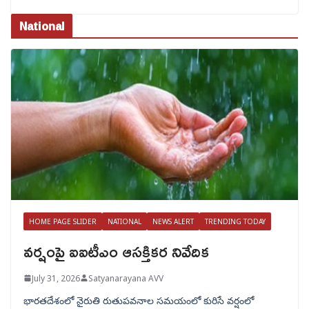
National
HOME PAGE SLIDER
NATIONAL
NEWS ALERT
TRENDING TODAY
వర్షంపై ఐఐటీఎం ఆసక్తికర నివేదిక
July 31, 2026
Satyanarayana AVV
భారతదేశంలో నైరుతి రుతుపవనాల సమయంలో కురిసే వర్షంలో