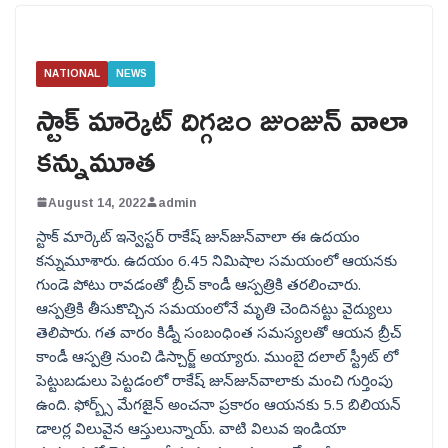
NATIONAL
NEWS
స్టాక్ మార్కెట్ దిగ్గజం జుంజున్ వాలా
కన్నుమూత
August 14, 2022
admin
స్టాక్ మార్కెట్ ఇన్వెస్టర్ రాకేష్ జున్‌జున్‌వాలా ఈ ఉదయం
కన్నుమూశారు. ఉదయం 6.45 నిమిషాల సమయంలో ఆయనకు
గుండె పోటు రావడంతో బ్రీచ్ కాండీ ఆస్పత్రికి తరలించారు.
ఆస్పత్రికి తీసుకొచ్చిన సమయంలోనే మృతి చెందినట్టు వైద్యులు
తెలిపారు. గత వారం కిడ్నీ సంబంధింత సమస్యలతో ఆయన బ్రీచ్
కాండీ ఆస్పత్రి నుంచి డిస్చార్జ్ అయ్యారు. ముంబై దలాల్ స్ట్రీట్ లో
పెట్టుబడులు పెట్టడంలో రాకేష్ జున్‌జున్‌వాలాకు మంచి గుర్తింపు
ఉంది. ఫోర్బ్స్ మేగజైన్ అంచనా ప్రకారం ఆయనకు 5.5 బిలియన్
డాలర్ల విలువైన ఆస్తులున్నాయ్. వాటి విలువ ఇండియా