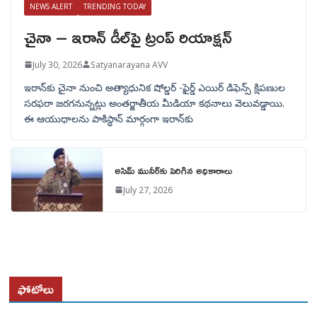
NEWS ALERT
TRENDING TODAY
చైనా – ఇరాన్ డీల్‌పై ట్రంప్ రియాక్షన్
July 30, 2026
Satyanarayana AVV
ఇరాన్‌కు చైనా నుంచి అత్యాధునిక షోల్డర్‌ -ఫైర్డ్ ఎయిర్ డిఫెన్స్ క్షిపణుల
సరఫరా జరగనున్నట్లు అంతర్జాతీయ మీడియా కథనాలు వెలువడ్డాయి.
ఈ ఆయుధాలను పాకిస్థాన్‌ మార్గంగా ఇరాన్‌కు
అసిమ్ మునీర్‌కు పెరిగిన అధికారాలు
July 27, 2026
ఫోటోలు