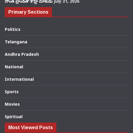
సొంత బ్రాండ్‌తో కోహ్లీ దూకుడు
July 31, 2026
Primary Sections
Politics
Telangana
Andhra Pradesh
National
International
Sports
Movies
Spiritual
Most Viewed Posts