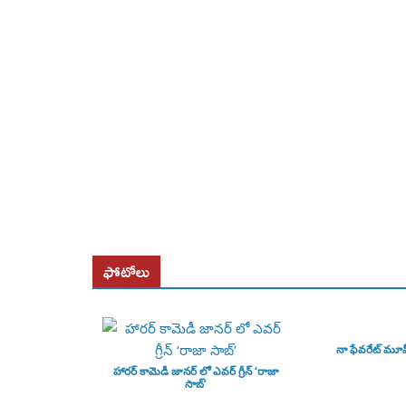
ఫోటోలు
నా ఫేవరేట్ మూ
హారర్ కామెడీ జానర్ లో ఎవర్ గ్రీన్ ‘రాజా
సాబ్’