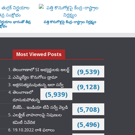
‌ నిర్ణయాల భారంతో తీవ్ర
పత్తి కొనుగోళ్లపై కేంద్ర–రాష్ట్రాల నిర్లక్ష్యo
్షోభం
Most Viewed Posts
తెలంగాణాలో SI అభ్యర్థులకు అలర్ట్
(9,539)
ఎమ్మెల్యేల కొనుగోలు డ్రామా
అక్షరసత్యమవుతున్న ఆరా సర్వే
(9,128)
తెలంగాణలో
(5,939)
దూసుకుపోతున్న
బీజేపీ… ఇండియా టీవీ సర్వే వెల్లడి
(5,708)
ఎలక్ట్రిక్‌ వాహనాలపై నిపుణుల
కమిటీ నివేదిక
(5,496)
19.10.2022 రాశి ఫలాలు