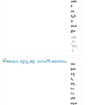
తాహి
ర్
హు
స్సేన్‌
కు
జీవిత
ఖైదు
July
31,
202
6
శిశు
వును
వద్ద
న్న
తల్లి..
రం
గం
లోకి
అధికా