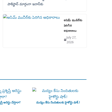
పాకిస్థాన్‌ మార్గంగా ఇరాన్‌కు
అసిమ్ మునీర్‌కు
పెరిగిన
అధికారాలు
July 27,
2026
ిస్తే అరెస్టు చేస్తారా?
మద్యం కేసు నిందితులకు హైకోర్టు షాక్.!