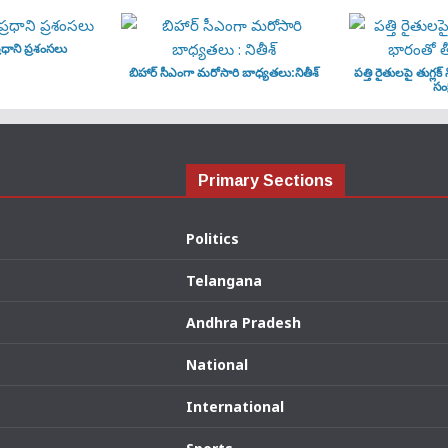
ధాని ప్రశంసలు
బిహార్ సీఎంగా మరోసారి బాధ్యతలు:నితీశ్
పత్తి రైతులపై తుగ్లక్
సంక
Primary Sections
Politics
Telangana
Andhra Pradesh
National
International