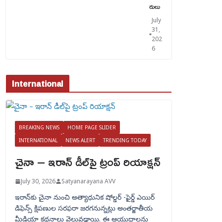
రులు
July
31,
202
6
International
BREAKING NEWS
HOME PAGE SLIDER
INTERNATIONAL
NEWS ALERT
TRENDING TODAY
చైనా – ఇరాన్ డీల్‌పై ట్రంప్ రియాక్షన్
July 30, 2026
Satyanarayana AVV
ఇరాన్‌కు చైనా నుంచి అత్యాధునిక షోల్డర్‌ -ఫైర్డ్ ఎయిర్
డిఫెన్స్ క్షిపణుల సరఫరా జరగనున్నట్లు అంతర్జాతీయ
మీడియా కథనాలు వెలువడ్డాయి. ఈ ఆయుధాలను