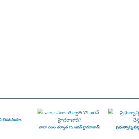
వీ కొదమసింహం
చాలా నెలల తర్వాత YS జగన్ హైదరాబాద్?
ప్రభుత్వాన్ని ప్రశ్న