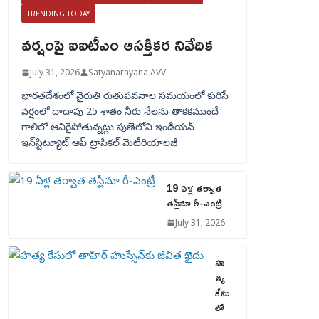
TRENDING TODAY
వర్షంపై ఐఐటీఎం ఆసక్తికర నివేదిక
July 31, 2026
Satyanarayana AVV
భారతదేశంలో నైరుతి రుతుపవనాల సమయంలో కురిసే
వర్షంలో దాదాపు 25 శాతం నీరు నేలను తాకకముందే
గాలిలో ఆవిరైపోతున్నట్లు పుణెలోని ఇండియన్
ఇన్‌స్టిట్యూట్ ఆఫ్ ట్రాపికల్ మెటీరియాలజీ
19 ఏళ్ల తర్వాత
తస్లీమా రీ-ఎంట్రీ
July 31, 2026
హ
త్య
కేసు
లో