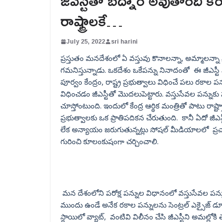
జీఎస్టీతో బద్నాం అవుతోంది 
రాష్ట్రాలకే…
July 25, 2022
sri harini
ప్రస్తుతం మనదేశంలో ఏ వస్తువు కొనాలన్నా, అమ్మాలన్న
గమనిస్తున్నాడు. ఒకదేశం ఒకేపన్ను నినాదంతో ఈ జీఎస్
పూర్వం కేంద్రం, రాష్ట్ర ప్రభుత్వాలు విధించే పలు రకాల పన్
విధించడం జీఎస్టీతో మొదలుపెట్టారు. వస్తుసేవల పన్నుకు 
చూస్తోంటుంది. ఇందులో కేంద్ర ఆర్థిక మంత్రితో పాటు రాష్ట
ప్రభుత్వాలకు ఒక ప్రాతిపదికన చేరుతుంది. కానీ ఏదో జీఎస
లేక అన్యాయం జరుగుతున్నట్లు సోషల్‌ మీడియాలలో ప్రచ
గురించి కూలంకుషంగా చర్చించాలి.
మన దేశంలోని పరోక్ష పన్నుల విధానంలో వస్తుసేవల పన్న
ముందు ఉండే అనేక రకాల పన్నులను సెంట్రల్ ఎక్సైజ్ డ్యూటీ, 
స్థాయిలో వ్యాట్, వంటివి విలీనం చేసి జీఎస్టీని అమల్లోకి