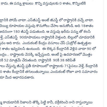
దు. ఈ పన్ను శ్లాబులు కొన్ని వస్తువులకు 0 శాతం, కొన్నింటికి
ానికి పోయే వాటా. ఎస్‌జీఎస్టీ అంటే జీఎస్టీ లో రాష్ట్రానికి వచ్చే వాటా.
ెయ్యి రూపాయల వస్తువు కొనుగోలు చేసాం అనుకోండి. అది 18శాతం
 అదనంగా 180 జీఎస్టీ పడుతుంది. ఆ వస్తువు ఖరీదు పన్ను తో కలసి
, ఎస్‌జీఎస్టీ 90రూపాయలు రాష్ట్రానికి వెళ్తుంది. బిల్లులో చూడడానికి
్తవం అది కాదు. ఎందుకంటే కేంద్రం వసూలు చేసే (పెట్రోల్ ఉత్పత్తుల
 42 శాతం ఇవ్వవలసి ఉంటుంది. ఈ లెక్కన కేంద్రానికి వెళ్లిన వాటా 90 లో
ం… రాష్ట్రాలకు వెనక్కి ఇచ్చేస్తుంది. అంటే పై ఉదహరణలో మొత్తం
నికి 52 మాత్రమే చేరుతుంది. రాష్ట్రానికి 90కి 38 కలిపితే
తున్న జీఎస్టీ ప్రతీ రూపాయిలో రాష్ట్రాలకు 71పైసలు వెళ్తే, కేంద్రానికి
 100 శాతం కేంద్రానికే తగులుతున్నాయి. ఎందుకంటే రోజూ వారి సమాచారం
మీడియా మీద ఆధారపడతారు.
యడానికి నిజాలని తొక్కి పెట్టి కానీ, వక్రీకరించి గాని రాస్తున్నాయి