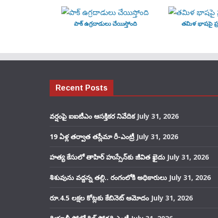
పాక్ ఉగ్రదాడులు చేయిస్తోంది
తమిళ భాషపై ప్ర
Recent Posts
వర్షంపై ఐఐటీఎం ఆసక్తికర నివేదిక
July 31, 2026
19 ఏళ్ల తర్వాత తస్లీమా రీ-ఎంట్రీ
July 31, 2026
హత్య కేసులో తాహిర్ హుస్సేన్‌కు జీవిత ఖైదు
July 31, 2026
శిశువును వద్దన్న తల్లి.. రంగంలోకి అధికారులు
July 31, 2026
రూ.4.5 లక్షల కోట్లకు కేబినెట్ ఆమోదం
July 31, 2026