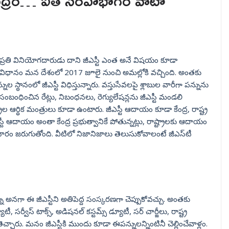
కేంద్రం… ఐతే సింహభాగం వాటా
ా ప్రతి వినియోగదారుడు దాని జీఎస్టీ ఎంత అనే విషయం కూడా
టీ విధానం మన దేశంలో 2017 జూలై నుంచి అమల్లోకి వచ్చింది. అంతకు
నుల స్థానంలో జీఎస్టీ విధిస్తున్నారు. వస్తుసేవలపై శ్లాబుల వారీగా పన్నును
సంబంధించిన రేట్లు, నిబంధనలు, రెగ్యులేషన్లను జీఎస్టీ మండలి
్రాల ఆర్థిక మంత్రులు కూడా ఉంటారు. జీఎస్టీ ఆదాయం కూడా కేంద్ర, రాష్ట్ర
్టీ ఆదాయం అంతా కేంద్ర ప్రభుత్వానికే పోతున్నట్లు, రాష్ట్రాలకు ఆదాయం
ారం జరుగుతోంది. వీటిలో నిజానిజాలు తెలుసుకోవాలంటే జీఎస్‌టీ
ు అనగా ఈ జీఎస్టీని అతిపెద్ద సంస్కరణగా చెప్పుకోవచ్చు. అంతకు
సర్వీస్ టాక్స్, అడిషనల్ కస్టమ్స్ డ్యూటీ, సర్ చార్జీలు, రాష్ట్ర
 తెచ్చారు. మనం జీఎస్టీకి ముందు కూడా ఈపన్నులన్నింటినీ చెల్లించేవాళ్లం.