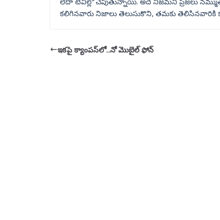
లేదా టీవీల్లో చెపుతున్నాయి. అదే నిజమని ప్రజలు నమ్
కలిగినవారు నిజాలు తెలుసుకొని, తమకు తెలిసినవారికి 
ఇకపై క్యాంపస్‌లో..నో మొబైల్ ఫోన్