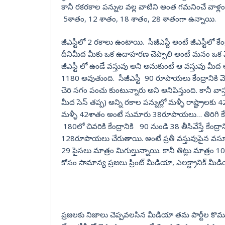
కానీ రకరకాల పన్నుల వల్ల వాటిని అంత గమనించే వాళ్లం కా
5శాతం, 12 శాతం, 18 శాతం, 28 శాతంగా ఉన్నాయి.
జీఎస్టీలో 2 రకాలు ఉంటాయి. సీజీఎస్టీ అంటే జీఎస్టీలో కేంద్ర
దీనిమీద మీకు ఒక ఉదాహరణ చెప్పాలి అంటే మనం ఒక వ
జీఎస్టీ లో ఉండే వస్తువు అని అనుకుంటే ఆ వస్తువు మీద
1180 అవుతుంది. సీజీఎస్టీ 90 రూపాయలు కేంద్రానికి వెళ్తే
చెరి సగం పంచు కుంటున్నారు అని అనిపిస్తుంది. కానీ వాస
మీద సెస్ తప్ప) అన్ని రకాల పన్నుల్లో మళ్ళీ రాష్ట్రాలకు
మళ్ళీ 42శాతం అంటే సుమారు 38రూపాయలు… తిరిగి కేంద్ర
180లో చివరికి కేంద్రానికి 90 నుండి 38 తీసివేస్తే కేంద్రా
128రూపాయలు చేరుతాయి. అంటే ప్రతీ వస్తువుపైన వసూలు చేస్
29 పైసలు మాత్రం మిగుల్తున్నాయి. కానీ తిట్లు మాత్రం
కోసం సామాన్య ప్రజలు ప్రింట్ మీడియా, ఎలక్ట్రానిక్ 
ప్రజలకు నిజాలు చెప్పవలసిన మీడియా తమ పార్టీల కొమ్ము కా