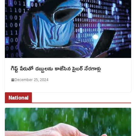
గిఫ్ట్ పేరుతో డబ్బులను కాజేసిన సైబర్ నేరగాళ్లు
December 25, 2024
National