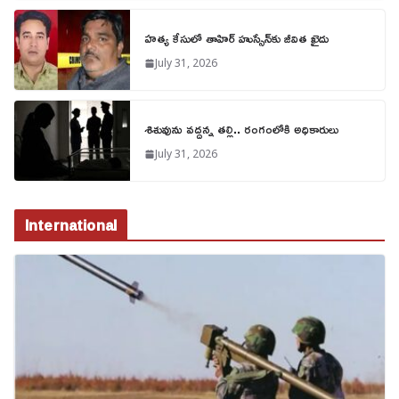
హత్య కేసులో తాహిర్ హుస్సేన్‌కు జీవిత ఖైదు
July 31, 2026
శిశువును వద్దన్న తల్లి.. రంగంలోకి అధికారులు
July 31, 2026
International