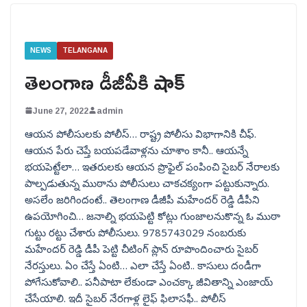
NEWS
TELANGANA
తెలంగాణ డీజీపీకి షాక్
June 27, 2022
admin
ఆయన పోలీసులకు పోలీస్… రాష్ట్ర పోలీసు విభాగానికి చీఫ్.
ఆయన పేరు చెప్తే బయపడేవాళ్లను చూశాం కానీ.. ఆయన్నే
భయపెట్టేలా… ఇతరులకు ఆయన ప్రొఫైల్ పంపించి సైబర్ నేరాలకు
పాల్పడుతున్న ముఠాను పోలీసులు చాకచక్యంగా పట్టుకున్నారు.
అసలేం జరిగిందంటే.. తెలంగాణ డీజీపీ మహేందర్ రెడ్డి డీపీని
ఉపయోగించి… జనాల్ని భయపెట్టి కోట్లు గుంజాలనుకొన్న ఓ ముఠా
గుట్టు రట్టు చేశారు పోలీసులు. 9785743029 నంబరుకు
మహేందర్ రెడ్డి డీపీ పెట్టి చీటింగ్ ప్లాన్ రూపొందించారు సైబర్
నేరస్తులు. ఏం చేస్తే ఏంటి… ఎలా చేస్తే ఏంటి.. కాసులు దండీగా
పోగేసుకోవాలి.. పనీపాటా లేకుండా ఎంచక్కా జీవితాన్ని ఎంజాయ్
చేసేయాలి. ఇదీ సైబర్ నేరగాళ్ల లైఫ్ ఫిలాసఫీ.. పోలీస్