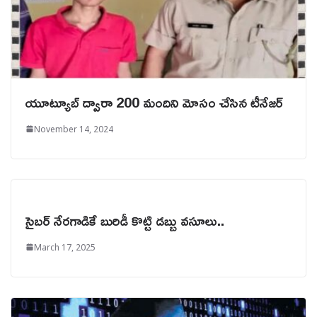
యూట్యూబ్ ద్వారా 200 మందిని మోసం చేసిన టీనేజర్
November 14, 2024
సైబర్ నేరగాడికే బురిడీ కొట్టి డబ్బు వసూలు..
March 17, 2025