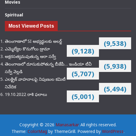
Movies
Spiritual
Most Viewed Posts
తెలంగాణాలో SI అభ్యర్థులకు అలర్ట్
(9,538)
ఎమ్మెల్యేల కొనుగోలు డ్రామా
(9,128)
అక్షరసత్యమవుతున్న ఆరా సర్వే
తెలంగాణలో దూసుకుపోతున్న బీజేపీ… ఇండియా టీవీ
(5,938)
సర్వే వెల్లడి
(5,707)
ఎలక్ట్రిక్‌ వాహనాలపై నిపుణుల కమిటీ
నివేదిక
(5,494)
19.10.2022 రాశి ఫలాలు
(5,001)
Copyright © 2026
Manasarkar
. All rights reserved.
Theme:
ColorMag
by ThemeGrill. Powered by
WordPress
.