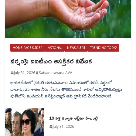
HOME PAGE SLIDER
NATIONAL
NEWS ALERT
TRENDING TODAY
వర్షంపై ఐఐటీఎం ఆసక్తికర నివేదిక
July 31, 2026
Satyanarayana AVV
భారతదేశంలో నైరుతి రుతుపవనాల సమయంలో కురిసే వర్షంలో
దాదాపు 25 శాతం నీరు నేలను తాకకముందే గాలిలో ఆవిరైపోతున్నట్లు
పుణెలోని ఇండియన్ ఇన్‌స్టిట్యూట్ ఆఫ్ ట్రాపికల్ మెటీరియాలజీ
19 ఏళ్ల తర్వాత తస్లీమా రీ-ఎంట్రీ
July 31, 2026