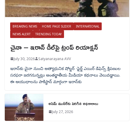
BREAKING NEWS
HOME PAGE SLIDER
INTERNATIONAL
NEWS ALERT
TRENDING TODAY
చైనా – ఇరాన్ డీల్‌పై ట్రంప్ రియాక్షన్
July 30, 2026
Satyanarayana AVV
ఇరాన్‌కు చైనా నుంచి అత్యాధునిక షోల్డర్‌ -ఫైర్డ్ ఎయిర్ డిఫెన్స్ క్షిపణుల
సరఫరా జరగనున్నట్లు అంతర్జాతీయ మీడియా కథనాలు వెలువడ్డాయి.
ఈ ఆయుధాలను పాకిస్థాన్‌ మార్గంగా ఇరాన్‌కు
అసిమ్ మునీర్‌కు పెరిగిన అధికారాలు
July 27, 2026