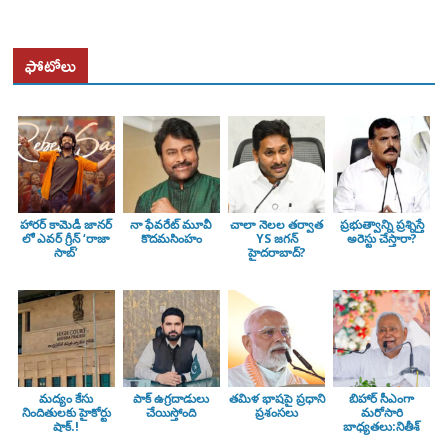
ఫోటోలు
హారర్ కామెడీ జానర్
నా ఫేవరేట్ మూవీ
చాలా నెలల తర్వాత
ప్రభుత్వాన్ని ప్రశ్నిస్తే
లో ఎవర్ గ్రీన్ ‘రాజా
కొదమసింహం
YS జగన్
అరెస్టు చేస్తారా?
సాబ్’
హైదరాబాద్?
మద్యం కేసు
పాక్ ఉగ్రదాడులు
తమిళ భాషపై ప్రధాని
బిహార్ సీఎంగా
నిందితులకు హైకోర్టు
చేయిస్తోంది
ప్రశంసలు
మరోసారి
షాక్.!
బాధ్యతలు:నితీశ్