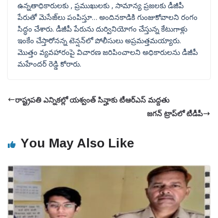
ఉన్నతాధికారులకు , ప్రముఖులకు , సామాన్య ప్రజలకు డీజీపీ
పేరుతో మెసేజ్‌లు పంపిస్తూ… అందినకాడికి గుంజుకోవాలని రంగం
సిద్ధం చేశారు. డీజీపీ పేరును దుర్వినియోగం చేస్తున్న కేటుగాళ్లు
ఇంకేం చేస్తారోనన్న టెన్షన్‌లో పోలీసులు అప్రమత్తమయ్యారు.
మొత్తం వ్యవహారంపై విచారణ జరిపించాలని అధికారులను డీజీపీ
మహేందర్ రెడ్డి కోరారు.
రాష్ట్రపతి ఎన్నికల్లో యశ్వంత్ సిన్హాకు టీఆర్ఎస్ మద్దతు
జగన్ ట్రాప్‌‌లో టీడీపీ
You May Also Like