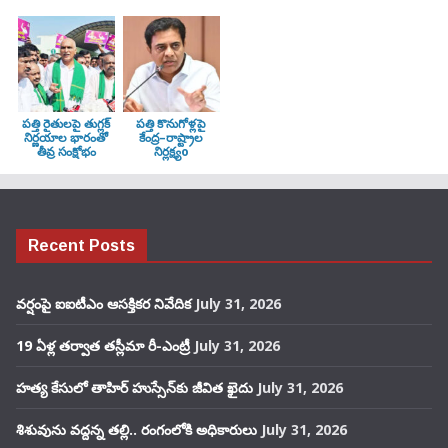
పత్తి రైతులపై తుగ్లక్‌
పత్తి కొనుగోళ్లపై
నిర్ణయాల భారంతో
కేంద్ర–రాష్ట్రాల
తీవ్ర సంక్షోభం
నిర్లక్ష్యo
Recent Posts
వర్షంపై ఐఐటీఎం ఆసక్తికర నివేదిక
July 31, 2026
19 ఏళ్ల తర్వాత తస్లీమా రీ-ఎంట్రీ
July 31, 2026
హత్య కేసులో తాహిర్ హుస్సేన్‌కు జీవిత ఖైదు
July 31, 2026
శిశువును వద్దన్న తల్లి.. రంగంలోకి అధికారులు
July 31, 2026