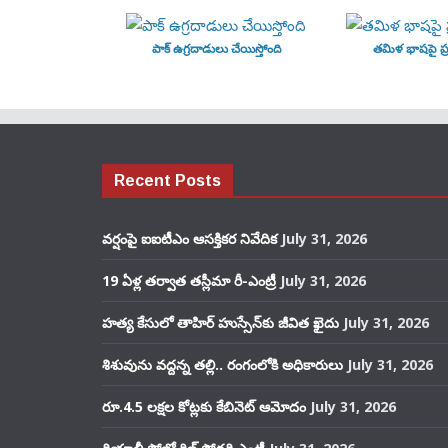
పాక్ ఉగ్రదాడులు చేయిస్తోంది
తమిళ భాషపై ప్ర
Recent Posts
వర్షంపై ఐఐటీఎం ఆసక్తికర నివేదిక
July 31, 2026
19 ఏళ్ల తర్వాత తస్లీమా రీ-ఎంట్రీ
July 31, 2026
హత్య కేసులో తాహిర్ హుస్సేన్‌కు జీవిత ఖైదు
July 31, 2026
శిశువును వద్దన్న తల్లి.. రంగంలోకి అధికారులు
July 31, 2026
రూ.4.5 లక్షల కోట్లకు కేబినెట్ ఆమోదం
July 31, 2026