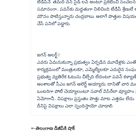
టీడీపీనే. తమది వన్ సైడ్ లవ్ అంటూ ప్రకటించి సంచల
సమానంగా.. పవన్‌కు మద్దతుగా నిలిచింది టీడీపీ శ్రేణులే
మౌనం పాటిస్తున్నారు చంద్రబాబు. అలాగే పొత్తుల విషయం ప్
చేసే పనిలో పడ్డారు.
జగన్ అలర్ట్ !
ఎవరు ఏమనుకున్నా ప్రభుత్వం ఏర్పడిన మూడేళ్లకు ఎ
కార్యక్రమంలో మంత్రులకూ, ఎమ్మెల్యేలకూ ఎదురైన 
ప్రభుత్వ వ్యతిరేక ఓటును చీల్చేది లేదంటూ పవన్ కళ్
అంశాలతో సీఎం జగన్ అలెర్ట్ అయ్యారు. దానితో వారి మధ్
ఒంటరిగా పోటీ చెయ్యాలంటూ సవాల్ విసిరేలా వ్యూహం పన్
ఏమోగానీ.. విపక్షాలు ప్రస్తుతం పొత్తు మాట ఎత్తడం లేదు.
దీనిపై విపక్షాలు ఎలా స్పందిస్తాయో చూడాలి.
తెలంగాణ డీజీపీకి షాక్