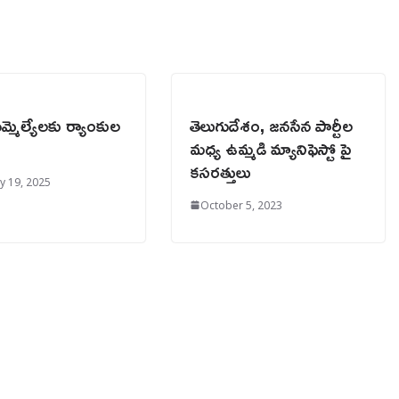
మ్మెల్యేలకు ర్యాంకుల
తెలుగుదేశం, జనసేన పార్టీల
మధ్య ఉమ్మడి మ్యానిఫెస్టో పై
కసరత్తులు
y 19, 2025
October 5, 2023