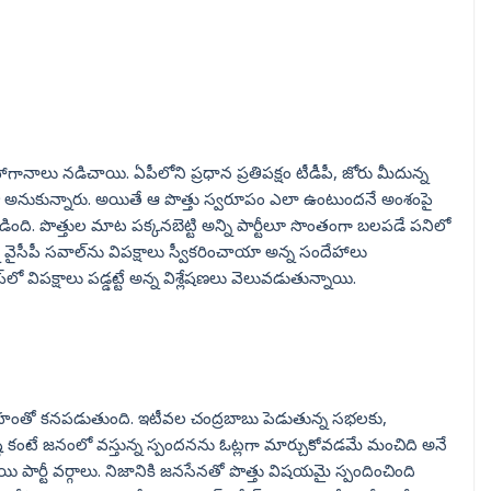
గానాలు నడిచాయి. ఏపీలోని ప్రధాన ప్రతిపక్షం టీడీపీ, జోరు మీదున్న
 అనుకున్నారు. అయితే ఆ పొత్తు స్వరూపం ఎలా ఉంటుందనే అంశంపై
ది. పొత్తుల మాట పక్కనబెట్టి అన్ని పార్టీలూ సొంతంగా బలపడే పనిలో
న వైసీపీ సవాల్‌ను విపక్షాలు స్వీకరించాయా అన్న సందేహాలు
 విపక్షాలు పడ్డట్టే అన్న విశ్లేషణలు వెలువడుతున్నాయి.
ాహంతో కనపడుతుంది. ఇటీవల చంద్రబాబు పెడుతున్న సభలకు,
ష్టి కంటే జనంలో వస్తున్న స్పందనను ఓట్లగా మార్చుకోవడమే మంచిది అనే
పార్టీ వర్గాలు. నిజానికి జనసేనతో పొత్తు విషయమై స్పందించింది