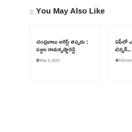
You May Also Like
చంద్రబాబు అరెస్ట్ తప్పదు :
ఏపీలో ఎ
సజ్జల రామకృష్ణారెడ్డి
టెన్షన్..
May 4, 2023
Februar