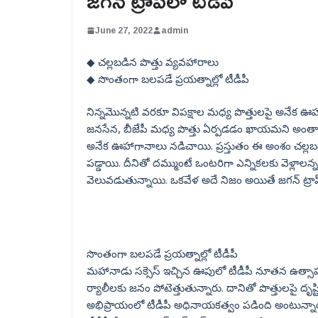
జగన్ ట్రాప్‌‌లో టీడీపీ
June 27, 2022
admin
◆ చల్లబడిన పొత్తు వ్యవహారాలు
◆ సొంతంగా బలపడే ప్రయత్నాల్లో టీడీపీ
నిన్నమొన్నటి వరకూ విపక్షాల మధ్య పొత్తులపై అనేక ఊహా
జనసేన, బీజేపీ మధ్య పొత్తు ఏర్పడడం ఖాయమని అంతా
అనేక ఊహాగానాలు నడిచాయి. ప్రస్తుతం ఈ అంశం చల్లబడిం
పడ్డాయి. దీనితో దమ్ముంటే ఒంటరిగా ఎన్నికలకు వెళ్లాలన్
వెలువడుతున్నాయి. ఒకవేళ అదే నిజం అయితే జగన్ ట్రాప్‌లో
సొంతంగా బలపడే ప్రయత్నాల్లో టీడీపీ
మహానాడు సక్సెస్ ఇచ్చిన ఊపులో టీడీపీ నూతన ఉత్స
ర్యాలీలకు జనం పోటెత్తుతున్నారు. దానితో పొత్తులపై దృ
అభిప్రాయంలో టీడీపీ అధినాయకత్వం పడింది అంటున్నాయి 