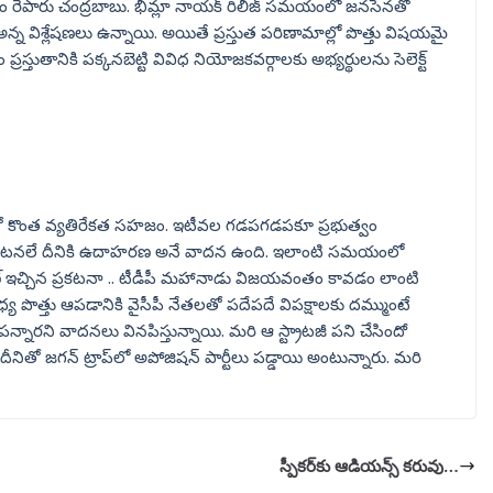
నం రేపారు చంద్రబాబు. భీమ్లా నాయక్ రిలీజ్ సమయంలో జనసేనతో
 అన్న విశ్లేషణలు ఉన్నాయి. అయితే ప్రస్తుత పరిణామాల్లో పొత్తు విషయమై
రస్తుతానికి పక్కనబెట్టి వివిధ నియోజకవర్గాలకు అభ్యర్థులను సెలెక్ట్
ంతో కొంత వ్యతిరేకత సహజం. ఇటీవల గడపగడపకూ ప్రభుత్వం
సంఘటనలే దీనికి ఉదాహరణ అనే వాదన ఉంది. ఇలాంటి సమయంలో
యాణ్ ఇచ్చిన ప్రకటనా .. టీడీపీ మహానాడు విజయవంతం కావడం లాంటి
య పొత్తు ఆపడానికి వైసీపీ నేతలతో పదేపదే విపక్షాలకు దమ్ముంటే
నారని వాదనలు వినపిస్తున్నాయి. మరి ఆ స్ట్రాటజీ పని చేసిందో
 దీనితో జగన్ ట్రాప్‌లో అపోజిషన్ పార్టీలు పడ్డాయి అంటున్నారు. మరి
స్పీకర్‌కు ఆడియన్స్ కరువు…