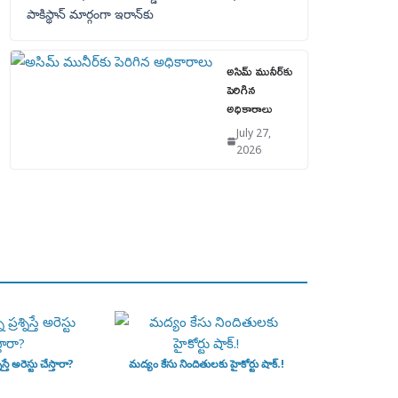
పాకిస్థాన్‌ మార్గంగా ఇరాన్‌కు
అసిమ్ మునీర్‌కు
పెరిగిన
అధికారాలు
July 27,
2026
ిస్తే అరెస్టు చేస్తారా?
మద్యం కేసు నిందితులకు హైకోర్టు షాక్.!