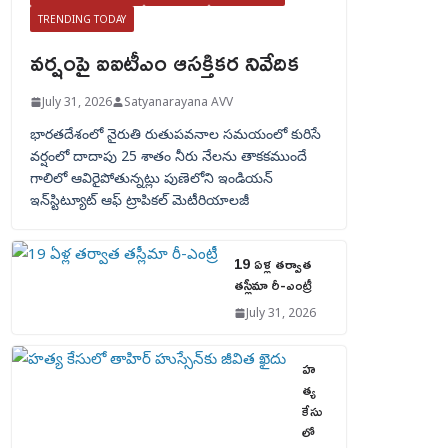
TRENDING TODAY
వర్షంపై ఐఐటీఎం ఆసక్తికర నివేదిక
July 31, 2026
Satyanarayana AVV
భారతదేశంలో నైరుతి రుతుపవనాల సమయంలో కురిసే
వర్షంలో దాదాపు 25 శాతం నీరు నేలను తాకకముందే
గాలిలో ఆవిరైపోతున్నట్లు పుణెలోని ఇండియన్
ఇన్‌స్టిట్యూట్ ఆఫ్ ట్రాపికల్ మెటీరియాలజీ
19 ఏళ్ల తర్వాత
తస్లీమా రీ-ఎంట్రీ
July 31, 2026
హ
త్య
కేసు
లో