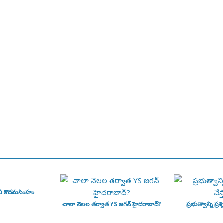
వీ కొదమసింహం
చాలా నెలల తర్వాత YS జగన్ హైదరాబాద్?
ప్రభుత్వాన్ని ప్రశ్న