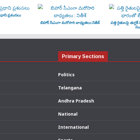
ధాని ప్రశంసలు
బిహార్ సీఎంగా మరోసారి బాధ్యతలు:నితీశ్
పత్తి రైతులపై తుగ్లక్
సంక
Primary Sections
Politics
Telangana
Andhra Pradesh
National
International