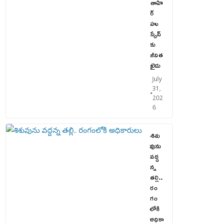
తాహి
ర్
హు
స్సేన్‌
కు
జీవిత
ఖైదు
July
31,
202
6
శిశు
వును
వద్ద
న్న
తల్లి..
రం
గం
లోకి
అధికా