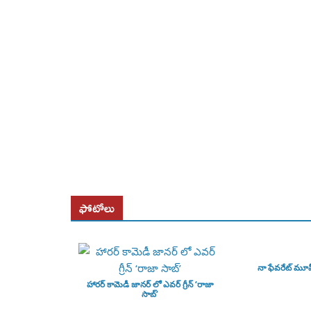
ఫోటోలు
నా ఫేవరేట్ మూ
హారర్ కామెడీ జానర్ లో ఎవర్ గ్రీన్ ‘రాజా
సాబ్’