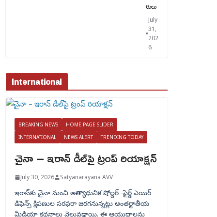
రులు
July
31,
202
6
International
BREAKING NEWS
HOME PAGE SLIDER
INTERNATIONAL
NEWS ALERT
TRENDING TODAY
చైనా – ఇరాన్ డీల్‌పై ట్రంప్ రియాక్షన్
July 30, 2026
Satyanarayana AVV
ఇరాన్‌కు చైనా నుంచి అత్యాధునిక షోల్డర్‌ -ఫైర్డ్ ఎయిర్
డిఫెన్స్ క్షిపణుల సరఫరా జరగనున్నట్లు అంతర్జాతీయ
మీడియా కథనాలు వెలువడ్డాయి. ఈ ఆయుధాలను