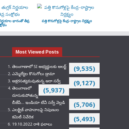
‌ నిర్ణయాల భారంతో తీవ్ర
పత్తి కొనుగోళ్లపై కేంద్ర–రాష్ట్రాల నిర్లక్ష్యo
్షోభం
Most Viewed Posts
తెలంగాణాలో SI అభ్యర్థులకు అలర్ట్
(9,535)
ఎమ్మెల్యేల కొనుగోలు డ్రామా
అక్షరసత్యమవుతున్న ఆరా సర్వే
(9,127)
తెలంగాణలో
(5,937)
దూసుకుపోతున్న
బీజేపీ… ఇండియా టీవీ సర్వే వెల్లడి
(5,706)
ఎలక్ట్రిక్‌ వాహనాలపై నిపుణుల
కమిటీ నివేదిక
(5,493)
19.10.2022 రాశి ఫలాలు