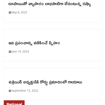
రూపాయితో వ్యాపారం లాభసాటిగా లేదంటున్న రష్యా
May 8, 2023
ఇది ప్రపంచాన్ని వణికించే స్నేహం
June 19, 2024
ఉక్రెయిన్‌ అధ్యక్షుడికి రోడ్డు ప్రమాదంలో గాయాలు
September 15, 2022
National