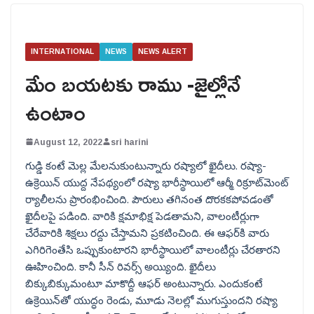
INTERNATIONAL
NEWS
NEWS ALERT
మేం బయటకు రాము -జైల్లోనే
ఉంటాం
August 12, 2022
sri harini
గుడ్డి కంటే మెల్ల మేలనుకుంటున్నారు రష్యాలో ఖైదీలు. రష్యా-
ఉక్రెయిన్ యుద్ద నేపథ్యంలో రష్యా భారీస్థాయిలో ఆర్మీ రిక్రూట్‌మెంట్
ర్యాలీలను ప్రారంభించింది. పౌరులు తగినంత దొరకకపోవడంతో
ఖైదీలపై పడింది. వారికి క్షమాభిక్ష పెడతామని, వాలంటీర్లుగా
చేరేవారికి శిక్షలు రద్దు చేస్తామని ప్రకటించింది. ఈ ఆఫర్‌కి వారు
ఎగిరిగెంతేసి ఒప్పుకుంటారని భారీస్థాయిలో వాలంటీర్లు చేరతారని
ఊహించింది. కానీ సీన్ రివర్స్ అయ్యింది. ఖైదీలు
బిక్కుబిక్కుమంటూ మాకొద్దీ ఆఫర్ అంటున్నారు. ఎందుకంటే
ఉక్రెయిన్‌తో యుద్ధం రెండు, మూడు నెలల్లో ముగుస్తుందని రష్యా