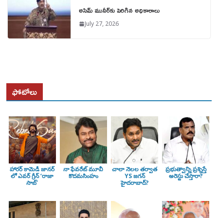
అసిమ్ మునీర్‌కు పెరిగిన అధికారాలు
July 27, 2026
ఫోటోలు
హారర్ కామెడీ జానర్
నా ఫేవరేట్ మూవీ
చాలా నెలల తర్వాత
ప్రభుత్వాన్ని ప్రశ్నిస్తే
లో ఎవర్ గ్రీన్ ‘రాజా
కొదమసింహం
YS జగన్
అరెస్టు చేస్తారా?
సాబ్’
హైదరాబాద్?