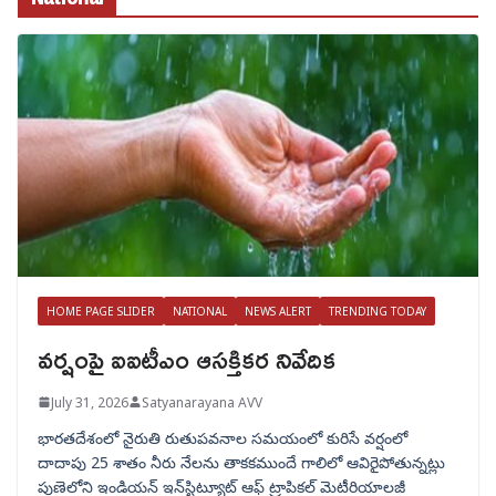
HOME PAGE SLIDER
NATIONAL
NEWS ALERT
TRENDING TODAY
వర్షంపై ఐఐటీఎం ఆసక్తికర నివేదిక
July 31, 2026
Satyanarayana AVV
భారతదేశంలో నైరుతి రుతుపవనాల సమయంలో కురిసే వర్షంలో
దాదాపు 25 శాతం నీరు నేలను తాకకముందే గాలిలో ఆవిరైపోతున్నట్లు
పుణెలోని ఇండియన్ ఇన్‌స్టిట్యూట్ ఆఫ్ ట్రాపికల్ మెటీరియాలజీ