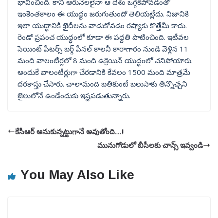
భావించింది. కానీ ఆరునెలలైనా ఆ దేశం ఒగ్గకపోవడంతో
ఇంకెంతకాలం ఈ యుద్ధం జరుగుతుందో తెలియట్లేదు. నిజానికి
ఇలా యుద్ధానికి ఖైదీలను వాడుకోవడం రష్యాకు కొత్తేమీ కాదు.
రెండో ప్రపంచ యుద్ధంలో కూడా ఈ పద్దతి పాటించింది. ఇటీవల
సెయింట్ పీటర్స్ బర్గ్ పీనల్ కాలనీ కారాగారం నుండి వెళ్లిన 11
మంది వాలంటీర్లలో 8 మంది ఉక్రెయిన్ యుద్ధంలో చనిపోయారు.
అందుకే వాలంటీర్లుగా చేరడానికి కేవలం 1500 మంది మాత్రమే
దరకాస్తు చేసారు. చాలామంది బతికుంటే బలుసాకు తిన్నొచ్చని
జైలులోనే ఉండేందుకు ఇష్టపడుతున్నారు.
కేసీఆర్ అనుకున్నట్టుగానే అవుతోంది…!
మునుగోడులో బీసీలకు చాన్స్ ఇవ్వండి
You May Also Like