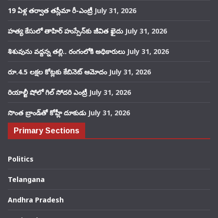
19 ఏళ్ల తర్వాత తస్లీమా రీ-ఎంట్రీ
July 31, 2026
హత్య కేసులో తాహిర్ హుస్సేన్‌కు జీవిత ఖైదు
July 31, 2026
శిశువును వద్దన్న తల్లి.. రంగంలోకి అధికారులు
July 31, 2026
రూ.4.5 లక్షల కోట్లకు కేబినెట్ ఆమోదం
July 31, 2026
రియాల్టీ షోలో గిల్ సోదరి ఎంట్రీ
July 31, 2026
సొంత బ్రాండ్‌తో కోహ్లీ దూకుడు
July 31, 2026
Primary Sections
Politics
Telangana
Andhra Pradesh