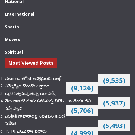
National
International
Sports
Movies
Spiritual
Most Viewed Posts
తెలంగాణాలో SI అభ్యర్థులకు అలర్ట్
(9,535)
ఎమ్మెల్యేల కొనుగోలు డ్రామా
(9,126)
అక్షరసత్యమవుతున్న ఆరా సర్వే
తెలంగాణలో దూసుకుపోతున్న బీజేపీ… ఇండియా టీవీ
(5,937)
సర్వే వెల్లడి
(5,706)
ఎలక్ట్రిక్‌ వాహనాలపై నిపుణుల కమిటీ
నివేదిక
(5,493)
19.10.2022 రాశి ఫలాలు
(4,999)