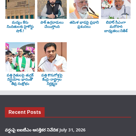
మద్యం కేసు
పాక్ ఉగ్రదాడులు
తమిళ భాషపై ప్రధాని
బిహార్ సీఎంగా
నిందితులకు హైకోర్టు
చేయిస్తోంది
ప్రశంసలు
మరోసారి
షాక్.!
బాధ్యతలు:నితీశ్
పత్తి రైతులపై తుగ్లక్‌
పత్తి కొనుగోళ్లపై
నిర్ణయాల భారంతో
కేంద్ర–రాష్ట్రాల
తీవ్ర సంక్షోభం
నిర్లక్ష్యo
Recent Posts
వర్షంపై ఐఐటీఎం ఆసక్తికర నివేదిక
July 31, 2026