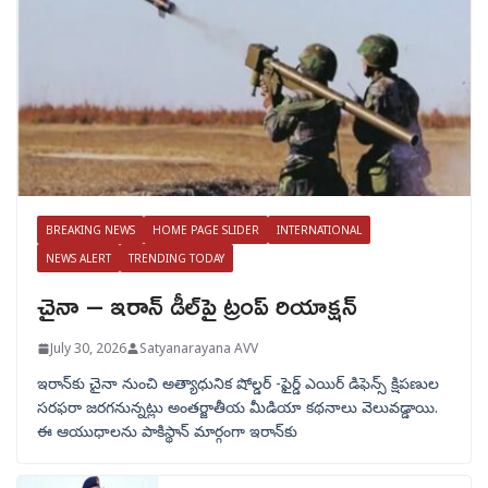
BREAKING NEWS
HOME PAGE SLIDER
INTERNATIONAL
NEWS ALERT
TRENDING TODAY
చైనా – ఇరాన్ డీల్‌పై ట్రంప్ రియాక్షన్
July 30, 2026
Satyanarayana AVV
ఇరాన్‌కు చైనా నుంచి అత్యాధునిక షోల్డర్‌ -ఫైర్డ్ ఎయిర్ డిఫెన్స్ క్షిపణుల
సరఫరా జరగనున్నట్లు అంతర్జాతీయ మీడియా కథనాలు వెలువడ్డాయి.
ఈ ఆయుధాలను పాకిస్థాన్‌ మార్గంగా ఇరాన్‌కు