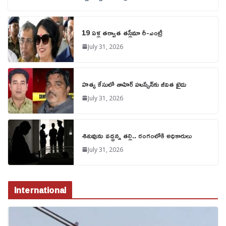
19 ఏళ్ల తర్వాత తస్లీమా రీ-ఎంట్రీ
July 31, 2026
హత్య కేసులో తాహిర్ హుస్సేన్‌కు జీవిత ఖైదు
July 31, 2026
శిశువును వద్దన్న తల్లి.. రంగంలోకి అధికారులు
July 31, 2026
International