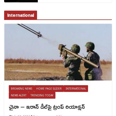
International
BREAKING NEWS
HOME PAGE SLIDER
INTERNATIONAL
NEWS ALERT
TRENDING TODAY
చైనా – ఇరాన్ డీల్‌పై ట్రంప్ రియాక్షన్