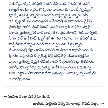
వెతుక్కోవాల్సిన పరిస్థితి నెలకొందని జనసేన అధినేత పవన్
కళ్యాణ్ అంటున్నారు. కొన్ని రహదారులు చూస్తుంటే స్విమ్మింగ్
పూల్స్ తలపిస్తున్నాయని ఆయన వ్యాఖ్యానిస్తున్నారు. రోడ్ల
అభివృద్ధి కనీసం మరమ్మతులు చేయాల్సిన బాధ్యతను వైసీపీ
ప్రభుత్వం గాలికి వదిలేసిందని పవన్ కల్యాణ్ ఆగ్రహం వ్యక్తం
చేశారు. ప్రభుత్వానికి వారి బాధ్యత గుర్తుచేయాలని గుడ్ మార్నింగ్
సీఎం సార్ అనే హష్ ట్యాగ్ తో ఈ నెల 15, 16, 17 తేదీల్లో తమ
పార్టీ డిజిటల్ క్యాంపెయిన్ ప్రారంభిస్తుందని పేర్కొన్నారు.
ముఖ్యమంత్రి కళ్లు తెరిపించడానికి ఈ డిజిటల్ క్యాంపెయిన్ కు
శ్రీకారం చుట్టామని దెబ్బతిన్న రోడ్ల దుస్థితిపై తమ కార్యక్రమం
ద్వారా ప్రభుత్వ దృష్టికి తీసుకెళ్లాలని నిర్ణయించినట్లు తెలిపారు.
రాబోవు రోజుల్లో రోడ్ల దుస్థితి పై అనేక ఇబ్బందులు పడుతున్న
ప్రజల కష్టాలు తీరుతాయో లేదా ప్రభుత్వం ఎలా స్పందిస్తుందో వేచి
చూడాల్సి ఉంది.
సింహం పంజా విసరనూ గలదు…
జాతీయ పార్టీలకు వచ్చే విరాళాలపై కోవిడ్ దెబ్బ…