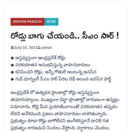
ANDHRA PRADESH
NEWS
రోడ్లు బాగు చేయండి.. సీఎం సార్ !
July 15, 2022
admin
◆ అస్తవ్యస్తంగా ఆంధ్రప్రదేశ్ రోడ్లు
◆ నరకయాతన అనుభవిస్తున్న వాహనదారులు
◆ కనిపించని రోడ్లు.. అన్నీ గోతులే అంటున్న జనసేన
◆ గుడ్ మార్నింగ్ సీఎం సార్ పేరిట రెడీ అయిన జనసేన పార్టీ
ఆంధ్రప్రదేశ్ లో అత్యధిక ప్రాంతాల్లో రోడ్లు అస్తవ్యస్తంగా
తయారయ్యాయి. ముఖ్యంగా డెల్టా ప్రాంతాల్లో దారుణంగా ఉన్నట్లు
సమాచారం. రోడ్ల మీద ప్రయాణించాలంటే నరకయాతన తప్పడం
లేదని అనేకమంది ప్రజలు వాహనదారులు వాపోతున్నారు.
ప్రభుత్వం కూడా రోడ్లు బాగోలేదని అంగీకరిస్తూనే దానికి గత
ప్రభుత్వం కారణమని నిందలు వేస్తోంది. వర్షాకాలం మొదలు