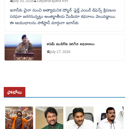
July 30, 2026
Satyanarayana AVV
ఇరాన్‌కు చైనా నుంచి అత్యాధునిక షోల్డర్‌ -ఫైర్డ్ ఎయిర్ డిఫెన్స్ క్షిపణుల
సరఫరా జరగనున్నట్లు అంతర్జాతీయ మీడియా కథనాలు వెలువడ్డాయి.
ఈ ఆయుధాలను పాకిస్థాన్‌ మార్గంగా ఇరాన్‌కు
అసిమ్ మునీర్‌కు పెరిగిన అధికారాలు
July 27, 2026
ఫోటోలు