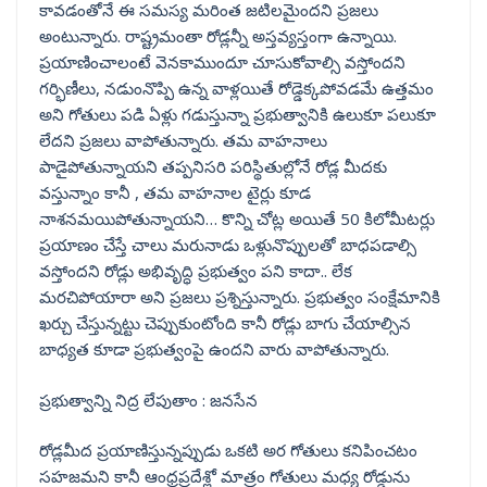
కావడంతోనే ఈ సమస్య మరింత జటిలమైందని ప్రజలు
అంటున్నారు. రాష్ట్రమంతా రోడ్లన్నీ అస్తవ్యస్తంగా ఉన్నాయి.
ప్రయాణించాలంటే వెనకాముందూ చూసుకోవాల్సి వస్తోందని
గర్భిణీలు, నడుంనొప్పి ఉన్న వాళ్లయితే రోడ్డెక్కపోవడమే ఉత్తమం
అని గోతులు పడి ఏళ్లు గడుస్తున్నా ప్రభుత్వానికి ఉలుకూ పలుకూ
లేదని ప్రజలు వాపోతున్నారు. తమ వాహనాలు
పాడైపోతున్నాయని తప్పనిసరి పరిస్థితుల్లోనే రోడ్ల మీదకు
వస్తున్నాం కానీ , తమ వాహనాల టైర్లు కూడ
నాశనమయిపోతున్నాయని… కొన్ని చోట్ల అయితే 50 కిలోమీటర్లు
ప్రయాణం చేస్తే చాలు మరునాడు ఒళ్లునొప్పులతో బాధపడాల్సి
వస్తోందని రోడ్లు అభివృద్ధి ప్రభుత్వం పని కాదా.. లేక
మరచిపోయారా అని ప్రజలు ప్రశ్నిస్తున్నారు. ప్రభుత్వం సంక్షేమానికి
ఖర్చు చేస్తున్నట్టు చెప్పుకుంటోంది కానీ రోడ్లు బాగు చేయాల్సిన
బాధ్యత కూడా ప్రభుత్వంపై ఉందని వారు వాపోతున్నారు.
ప్రభుత్వాన్ని నిద్ర లేపుతాం : జనసేన
రోడ్లమీద ప్రయాణిస్తున్నప్పుడు ఒకటి అర గోతులు కనిపించటం
సహజమని కానీ ఆంధ్రప్రదేశ్లో మాత్రం గోతులు మధ్య రోడ్డును