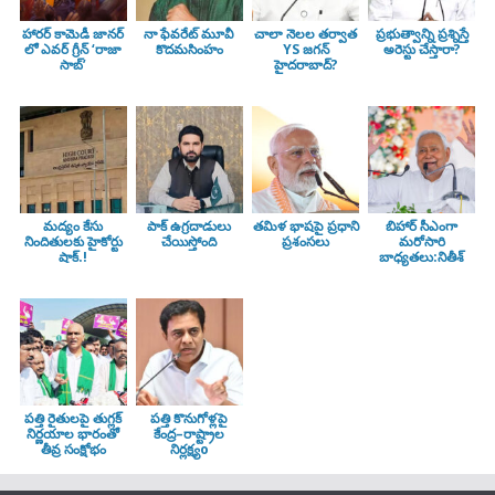
హారర్ కామెడీ జానర్
నా ఫేవరేట్ మూవీ
చాలా నెలల తర్వాత
ప్రభుత్వాన్ని ప్రశ్నిస్తే
లో ఎవర్ గ్రీన్ ‘రాజా
కొదమసింహం
YS జగన్
అరెస్టు చేస్తారా?
సాబ్’
హైదరాబాద్?
మద్యం కేసు
పాక్ ఉగ్రదాడులు
తమిళ భాషపై ప్రధాని
బిహార్ సీఎంగా
నిందితులకు హైకోర్టు
చేయిస్తోంది
ప్రశంసలు
మరోసారి
షాక్.!
బాధ్యతలు:నితీశ్
పత్తి రైతులపై తుగ్లక్‌
పత్తి కొనుగోళ్లపై
నిర్ణయాల భారంతో
కేంద్ర–రాష్ట్రాల
తీవ్ర సంక్షోభం
నిర్లక్ష్యo