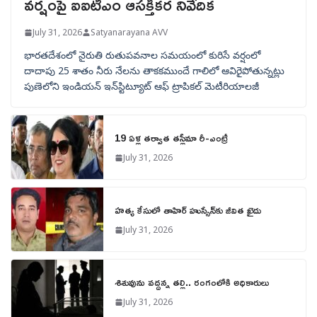
వర్షంపై ఐఐటీఎం ఆసక్తికర నివేదిక
July 31, 2026
Satyanarayana AVV
భారతదేశంలో నైరుతి రుతుపవనాల సమయంలో కురిసే వర్షంలో
దాదాపు 25 శాతం నీరు నేలను తాకకముందే గాలిలో ఆవిరైపోతున్నట్లు
పుణెలోని ఇండియన్ ఇన్‌స్టిట్యూట్ ఆఫ్ ట్రాపికల్ మెటీరియాలజీ
19 ఏళ్ల తర్వాత తస్లీమా రీ-ఎంట్రీ
July 31, 2026
హత్య కేసులో తాహిర్ హుస్సేన్‌కు జీవిత ఖైదు
July 31, 2026
శిశువును వద్దన్న తల్లి.. రంగంలోకి అధికారులు
July 31, 2026