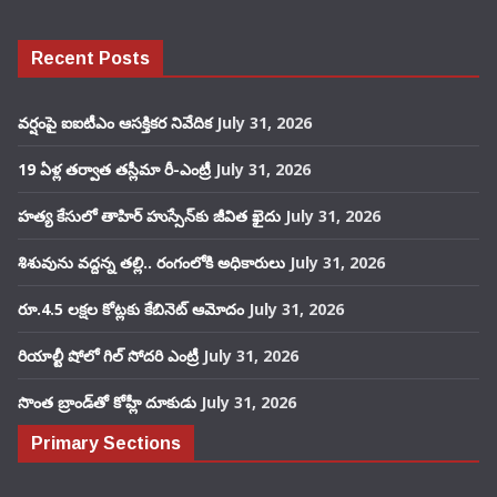
Recent Posts
వర్షంపై ఐఐటీఎం ఆసక్తికర నివేదిక
July 31, 2026
19 ఏళ్ల తర్వాత తస్లీమా రీ-ఎంట్రీ
July 31, 2026
హత్య కేసులో తాహిర్ హుస్సేన్‌కు జీవిత ఖైదు
July 31, 2026
శిశువును వద్దన్న తల్లి.. రంగంలోకి అధికారులు
July 31, 2026
రూ.4.5 లక్షల కోట్లకు కేబినెట్ ఆమోదం
July 31, 2026
రియాల్టీ షోలో గిల్ సోదరి ఎంట్రీ
July 31, 2026
సొంత బ్రాండ్‌తో కోహ్లీ దూకుడు
July 31, 2026
Primary Sections