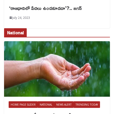
‘రాజధానిలో పేదలు ఉండకూడదా’?.. జగన్
July 24, 2023
National
HOME PAGE SLIDER
NATIONAL
NEWS ALERT
TRENDING TODAY