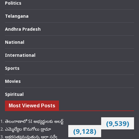
Politics
Telangana
Andhra Pradesh
National
International
Sports
Movies
Spiritual
Most Viewed Posts
తెలంగాణాలో SI అభ్యర్థులకు అలర్ట్
(9,539)
ఎమ్మెల్యేల కొనుగోలు డ్రామా
(9,128)
అక్షరసత్యమవుతున్న ఆరా సర్వే