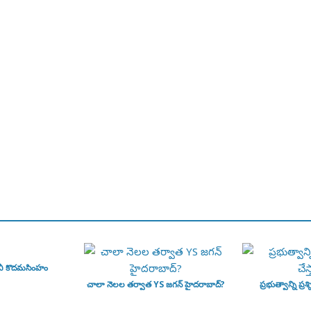
వీ కొదమసింహం
చాలా నెలల తర్వాత YS జగన్ హైదరాబాద్?
ప్రభుత్వాన్ని ప్రశ్న