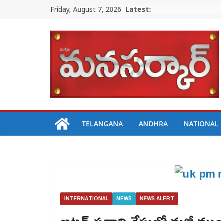
Skip
Friday, August 7, 2026
Latest:
to
content
TELANGANA
ANDHRA
NATIONAL
INTERNATIONAL
NEWS
NEWS ALERT