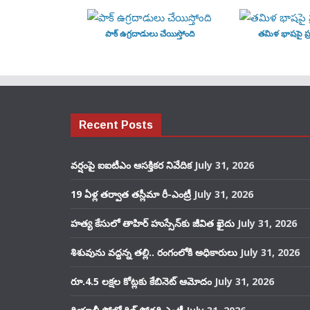
పాక్ ఉగ్రదాడులు చేయిస్తోంది
తమిళ భాషపై ప్ర
Recent Posts
వర్షంపై ఐఐటీఎం ఆసక్తికర నివేదిక
July 31, 2026
19 ఏళ్ల తర్వాత తస్లీమా రీ-ఎంట్రీ
July 31, 2026
హత్య కేసులో తాహిర్ హుస్సేన్‌కు జీవిత ఖైదు
July 31, 2026
శిశువును వద్దన్న తల్లి.. రంగంలోకి అధికారులు
July 31, 2026
రూ.4.5 లక్షల కోట్లకు కేబినెట్ ఆమోదం
July 31, 2026