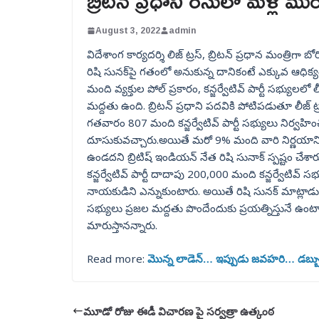
బ్రిటన్ ప్రధాని రేసులో మళ్లీ మ
August 3, 2022
admin
విదేశాంగ కార్యదర్శి లిజ్ ట్రస్, బ్రిటన్ ప్రధాన మంత్రిగా బో
రిషి సునక్‌పై గతంలో అనుకున్న దానికంటే ఎక్కువ ఆధిక్
మంది వ్యక్తుల పోల్ ప్రకారం, కన్జర్వేటివ్ పార్టీ సభ్యులలో
మద్దతు ఉంది. బ్రిటన్‌ ప్రధాని పదవికి పోటిపడుతూ లీజ్ ట
గతవారం 807 మంది కన్జర్వేటివ్‌ పార్టీ సభ్యులు నిర్వహ
దూసుకువచ్చారు.అయితే మరో 9% మంది వారి నిర్ణయాన్ని చె
ఉండదని బ్రిటిష్ ఇండియన్ నేత రిషి సునాక్‌ స్పష్టం చేశార
కన్జర్వేటివ్ పార్టీ దాదాపు 200,000 మంది కన్జర్వేటివ్ సభ
నాయకుడిని ఎన్నుకుంటారు. అయితే రిషి సునక్‌ మాట్లాడుతూ
సభ్యులు ప్రజల మద్దతు పొందేందుకు ప్రయత్నిస్తునే ఉంటాన
మారుస్తానన్నారు.
Read more:
మొన్న లాడెన్… ఇప్పుడు జవహరి… డబ్బు కో
మూడో రోజు ఈడీ విచారణ పై సర్వత్రా ఉత్కంఠ