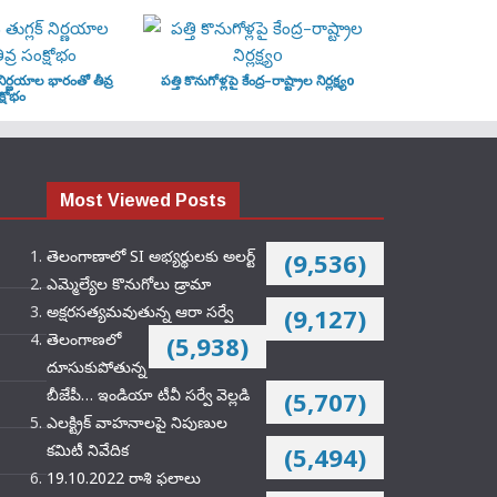
‌ నిర్ణయాల భారంతో తీవ్ర
పత్తి కొనుగోళ్లపై కేంద్ర–రాష్ట్రాల నిర్లక్ష్యo
్షోభం
Most Viewed Posts
తెలంగాణాలో SI అభ్యర్థులకు అలర్ట్
(9,536)
ఎమ్మెల్యేల కొనుగోలు డ్రామా
అక్షరసత్యమవుతున్న ఆరా సర్వే
(9,127)
తెలంగాణలో
(5,938)
దూసుకుపోతున్న
బీజేపీ… ఇండియా టీవీ సర్వే వెల్లడి
(5,707)
ఎలక్ట్రిక్‌ వాహనాలపై నిపుణుల
కమిటీ నివేదిక
(5,494)
19.10.2022 రాశి ఫలాలు