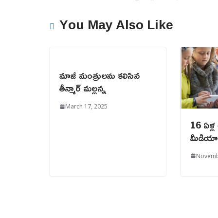
You May Also Like
మాజీ మంత్రులను కలిసిన
తీన్మార్ మల్లన్న
March 17, 2025
16 ఏళ్ల
మీడియా 
Novemb