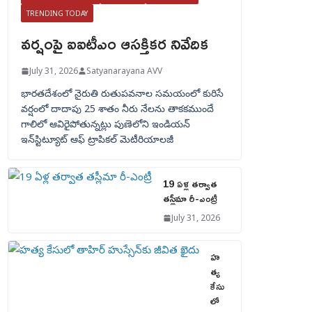
TRENDING TODAY
వర్షంపై ఐఐటీఎం ఆసక్తికర నివేదిక
July 31, 2026
Satyanarayana AVV
భారతదేశంలో నైరుతి రుతుపవనాల సమయంలో కురిసే
వర్షంలో దాదాపు 25 శాతం నీరు నేలను తాకకముందే
గాలిలో ఆవిరైపోతున్నట్లు పుణెలోని ఇండియన్
ఇన్‌స్టిట్యూట్ ఆఫ్ ట్రాపికల్ మెటీరియాలజీ
19 ఏళ్ల తర్వాత
తస్లీమా రీ-ఎంట్రీ
July 31, 2026
హ
త్య
కేసు
లో