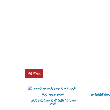
ఫోటోలు
నా ఫేవరేట్ మూ
హారర్ కామెడీ జానర్ లో ఎవర్ గ్రీన్ ‘రాజా
సాబ్’