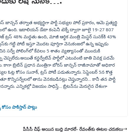
ుందుకు రిషి సునక్‌….
రిస్ జాన్సన్ తర్వాత అభ్యర్థిగా పార్టీ సభ్యుల పోల్ ప్రకారం, ఆమె ప్రత్యర్థి
యంలో ఉంది. ఇటాలియన్ డేటా కంపెనీ టెక్నే ద్వారా జూలై 19-27 807
 లీజ్ ట్రస్ 48% మద్దతు ఉంది, మాజీ ఆర్థిక మంత్రి మిస్టర్ సునక్‌కి 43%
్రస్‌కు గట్టి పోటీ ఇస్తూ మొదట పూర్తిగా వెనుకంజలో ఉన్న ఇప్పుడు
ించిన సర్వే పోలింగ్‌లో కేవలం 5 శాతం వ్యత్యాసంతో ముందుకి
ప్పలేదు.అయితే కన్జర్వేటివ్‌ పార్టీలో ఎటువంటి జాతి వివక్ష పదమే
ు. కాగా బ్రిటిన్ ప్రధాన మంత్రిగా బోరిస్ జాన్సన్ రాజీనామాతో అధికార
్యుల ఓట్ల కోసం సునాక్, ట్రస్ పోటీ పడుతున్నారు. సెప్టెంబర్ 5న కొత్త
 కొన్నిసర్వేలలో తాను వెనకబడినట్లు చెప్తున్నారని… కానీ తన పార్టీ
న్నారు. ఎన్నికల్లో విజయం సాధిస్తే… బ్రిటన్‌ను మెరుగైన దేశంగా
సం పాకిస్తాన్ పాట్లు
పీసీసీ చీఫ్ అయిన బుద్ధి మారలే- రేవంత్‌కు ఈటల చరుకలు