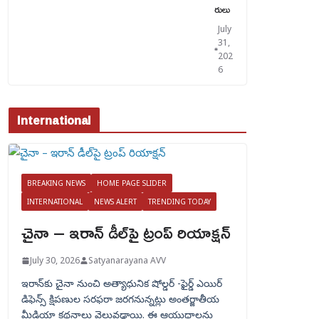
రులు
July
31,
202
6
International
BREAKING NEWS
HOME PAGE SLIDER
INTERNATIONAL
NEWS ALERT
TRENDING TODAY
చైనా – ఇరాన్ డీల్‌పై ట్రంప్ రియాక్షన్
July 30, 2026
Satyanarayana AVV
ఇరాన్‌కు చైనా నుంచి అత్యాధునిక షోల్డర్‌ -ఫైర్డ్ ఎయిర్
డిఫెన్స్ క్షిపణుల సరఫరా జరగనున్నట్లు అంతర్జాతీయ
మీడియా కథనాలు వెలువడ్డాయి. ఈ ఆయుధాలను