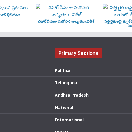
ధాని ప్రశంసలు
బిహార్ సీఎంగా మరోసారి బాధ్యతలు:నితీశ్
పత్తి రైతులపై తుగ్లక్
సంక
Primary Sections
Politics
Telangana
Andhra Pradesh
National
International