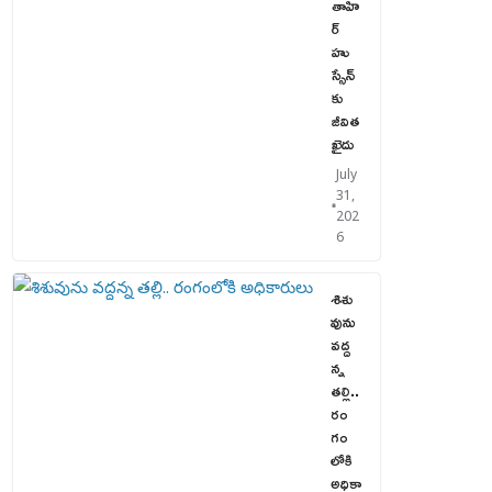
తాహి
ర్
హు
స్సేన్‌
కు
జీవిత
ఖైదు
July
31,
202
6
శిశు
వును
వద్ద
న్న
తల్లి..
రం
గం
లోకి
అధికా