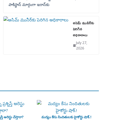
పాకిస్థాన్‌ మార్గంగా ఇరాన్‌కు
అసిమ్ మునీర్‌కు
పెరిగిన
అధికారాలు
July 27,
2026
ిస్తే అరెస్టు చేస్తారా?
మద్యం కేసు నిందితులకు హైకోర్టు షాక్.!