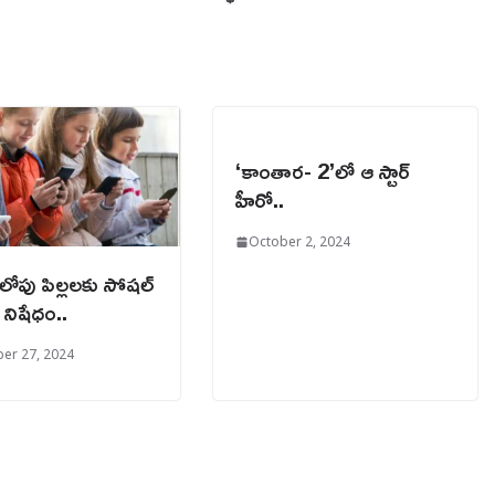
‘కాంతార- 2’లో ఆ స్టార్
హీరో..
October 2, 2024
 లోపు పిల్లలకు సోషల్
నిషేధం..
er 27, 2024