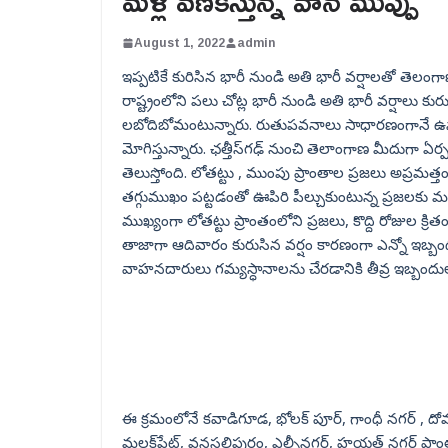
మళ్లీ వణికిస్తున్న వాన ముప్పు
August 1, 2022
admin
ఇప్పటికే కురిసిన భారీ నుండి అతి భారీ వర్షాలతో తెలం
రాష్ట్రంలోని పలు చోట్ల భారీ నుండి అతి భారీ వర్షాలు
లబోదిబోమంటున్నారు. రుతుపవనాలు సాధారణంగానే ఉన్నాయ
మోగిస్తున్నారు. ఛత్తీస్‌గఢ్ నుంచి తెలాంగాణ మీదు
తెలుస్తోంది. లోతట్టు , ముంపు ప్రాంతాల ప్రజలు అప్రమత్తం
తగ్గుముఖం పట్టడంతో ఊపిరి పీల్చుకుంటున్న ప్రజలకు మళ్
ముఖ్యంగా లోతట్టు ప్రాంతంలోని ప్రజలు, కొద్ది రోజుల క
తాజాగా ఆదివారం కురుసిన వర్షం కారణంగా ఎన్నో ఇబ్బందు
వాహనదారులు గమ్యస్ధానాలను చేరడానికి తీవ్ర ఇబ్బందుల
ఈ క్రమంలోనే కవాడిగూడ, భోలక్ పూర్, గాంధీ నగర్ , దోమలగ
మలక్‌పేట్, వనస్థలిపురం, ఎల్బీనగర్, హయత్‌ నగర్ ప్రాంతా