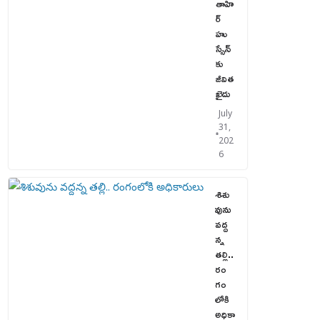
తాహి
ర్
హు
స్సేన్‌
కు
జీవిత
ఖైదు
July
31,
202
6
శిశు
వును
వద్ద
న్న
తల్లి..
రం
గం
లోకి
అధికా