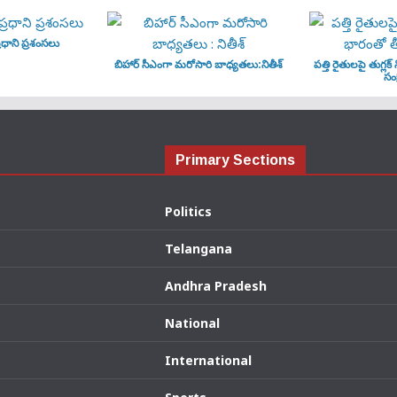
ధాని ప్రశంసలు
బిహార్ సీఎంగా మరోసారి బాధ్యతలు:నితీశ్
పత్తి రైతులపై తుగ్లక్
సంక
Primary Sections
Politics
Telangana
Andhra Pradesh
National
International