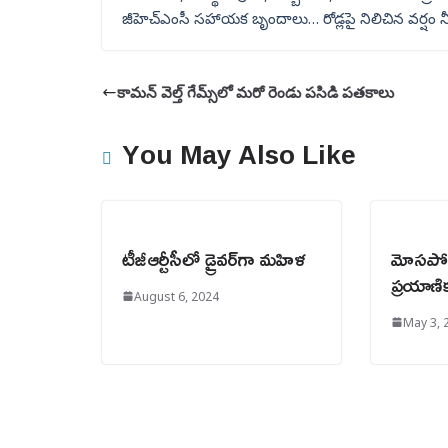
జీహెచ్‌ఎంసీ సహాయక బృందాలు… రోడ్లపై నిలిచిన వర్షం నీ
కామన్ వెల్త్ గేమ్స్‌లో మరో రెండు పసిడి పతకాలు
You May Also Like
టీజీఆర్టీసీలో డ్రైవర్‌గా మహిళ
మోసపోయ
ప్రయాణి
August 6, 2024
May 3, 