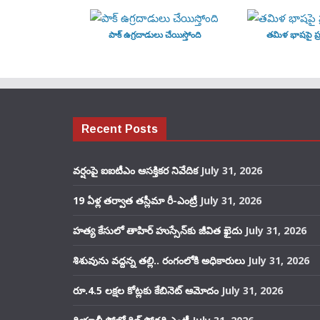
పాక్ ఉగ్రదాడులు చేయిస్తోంది
తమిళ భాషపై ప్ర
Recent Posts
వర్షంపై ఐఐటీఎం ఆసక్తికర నివేదిక
July 31, 2026
19 ఏళ్ల తర్వాత తస్లీమా రీ-ఎంట్రీ
July 31, 2026
హత్య కేసులో తాహిర్ హుస్సేన్‌కు జీవిత ఖైదు
July 31, 2026
శిశువును వద్దన్న తల్లి.. రంగంలోకి అధికారులు
July 31, 2026
రూ.4.5 లక్షల కోట్లకు కేబినెట్ ఆమోదం
July 31, 2026