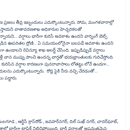
గాణ ప్రజలు తీవ్ర ఇబ్బందులు ఎదుర్కొంటున్నారు. సోమ, మంగళవారాల్లో
 కురుస్తాయని వాతావరణశాఖ అధికారుల హెచ్చరికలతో
ని… వర్షాలు భారీగా కురిసే అవకాశం ఉందని వార్నింగ్ బెల్స్
గా ఏర్పడిన ఊపరితల ద్రోణి… ఏ సమయంలోనైనా బలపడే అవకాశం ఉందని
గా ఉండాలని రెవిన్యూ శాఖ అలర్ట్ చేసింది. ఇప్పుడిప్పుడే వర్షాలు
లీ వాన ముప్పు పొంచి ఉందన్న వార్తతో భయభ్రాంతులకు గురిచేస్తోంది.
్రితం కురిసిన వర్షాల కారణంగా పునరావాసాలు లోతట్టు లోనే ఉండగా…
లను ఎదుర్కొంటున్నారు. రోడ్ల పైకి నీరు వచ్చి చేరడంతో…
ు పడ్డారు.
ూడ , ఆర్టీసీ క్రాస్‌రోడ్ , జవహర్‌నగర్, దిల్ సుఖ్ నగర్, చాదర్‌ఘాట్,
ల్లో భారీగా ట్రాఫిక్ నిలిచిపోయింది. భారీ వర్షాలతో అప్రమత్తమైన