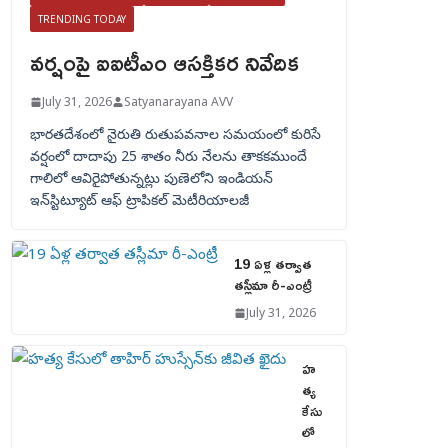
TRENDING TODAY
వర్షంపై ఐఐటీఎం ఆసక్తికర నివేదిక
July 31, 2026
Satyanarayana AVV
భారతదేశంలో నైరుతి రుతుపవనాల సమయంలో కురిసే
వర్షంలో దాదాపు 25 శాతం నీరు నేలను తాకకముందే
గాలిలో ఆవిరైపోతున్నట్లు పుణెలోని ఇండియన్
ఇన్‌స్టిట్యూట్ ఆఫ్ ట్రాపికల్ మెటీరియాలజీ
19 ఏళ్ల తర్వాత
తస్లీమా రీ-ఎంట్రీ
July 31, 2026
హ
త్య
కేసు
లో