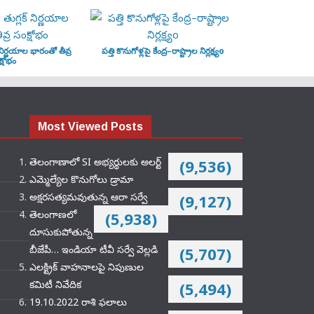
‌ నిర్ణయాల భారంతో తీవ్ర
పత్తి కొనుగోళ్లపై కేంద్ర–రాష్ట్రాల నిర్లక్ష్యo
్షోభం
Most Viewed Posts
తెలంగాణాలో SI అభ్యర్థులకు అలర్ట్
(9,536)
ఎమ్మెల్యేల కొనుగోలు డ్రామా
అక్షరసత్యమవుతున్న ఆరా సర్వే
(9,127)
తెలంగాణలో
(5,938)
దూసుకుపోతున్న
బీజేపీ… ఇండియా టీవీ సర్వే వెల్లడి
(5,707)
ఎలక్ట్రిక్‌ వాహనాలపై నిపుణుల
కమిటీ నివేదిక
(5,494)
19.10.2022 రాశి ఫలాలు