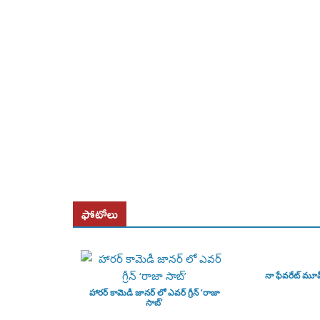
ఫోటోలు
నా ఫేవరేట్ మూ
హారర్ కామెడీ జానర్ లో ఎవర్ గ్రీన్ ‘రాజా
సాబ్’