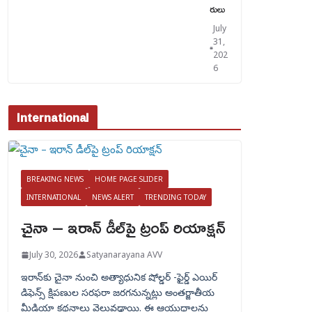
రులు
July
31,
202
6
International
BREAKING NEWS
HOME PAGE SLIDER
INTERNATIONAL
NEWS ALERT
TRENDING TODAY
చైనా – ఇరాన్ డీల్‌పై ట్రంప్ రియాక్షన్
July 30, 2026
Satyanarayana AVV
ఇరాన్‌కు చైనా నుంచి అత్యాధునిక షోల్డర్‌ -ఫైర్డ్ ఎయిర్
డిఫెన్స్ క్షిపణుల సరఫరా జరగనున్నట్లు అంతర్జాతీయ
మీడియా కథనాలు వెలువడ్డాయి. ఈ ఆయుధాలను