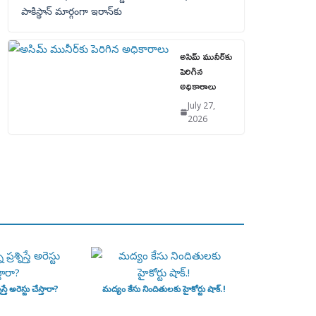
పాకిస్థాన్‌ మార్గంగా ఇరాన్‌కు
అసిమ్ మునీర్‌కు
పెరిగిన
అధికారాలు
July 27,
2026
ిస్తే అరెస్టు చేస్తారా?
మద్యం కేసు నిందితులకు హైకోర్టు షాక్.!