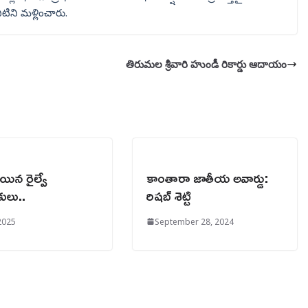
టిని మళ్లించారు.
తిరుమల శ్రీవారి హుండీ రికార్డు ఆదాయం
ిన రైల్వే
కాంతారా జాతీయ అవార్డు:
కులు..
రిషబ్ శెట్టి
2025
September 28, 2024