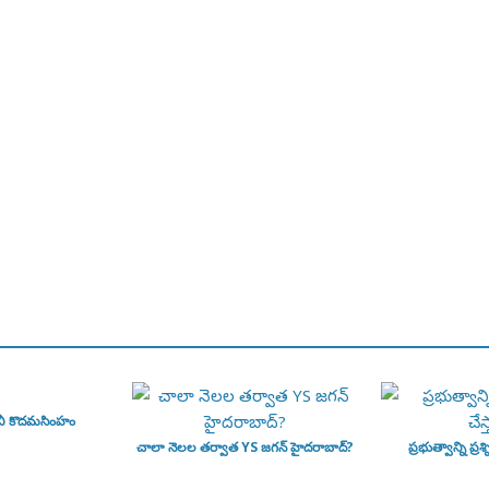
వీ కొదమసింహం
చాలా నెలల తర్వాత YS జగన్ హైదరాబాద్?
ప్రభుత్వాన్ని ప్రశ్న