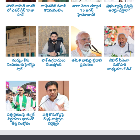
హారర్ కామెడీ జానర్
నా ఫేవరేట్ మూవీ
చాలా నెలల తర్వాత
ప్రభుత్వాన్ని ప్రశ్నిస్తే
లో ఎవర్ గ్రీన్ ‘రాజా
కొదమసింహం
YS జగన్
అరెస్టు చేస్తారా?
సాబ్’
హైదరాబాద్?
మద్యం కేసు
పాక్ ఉగ్రదాడులు
తమిళ భాషపై ప్రధాని
బిహార్ సీఎంగా
నిందితులకు హైకోర్టు
చేయిస్తోంది
ప్రశంసలు
మరోసారి
షాక్.!
బాధ్యతలు:నితీశ్
పత్తి రైతులపై తుగ్లక్‌
పత్తి కొనుగోళ్లపై
నిర్ణయాల భారంతో
కేంద్ర–రాష్ట్రాల
తీవ్ర సంక్షోభం
నిర్లక్ష్యo