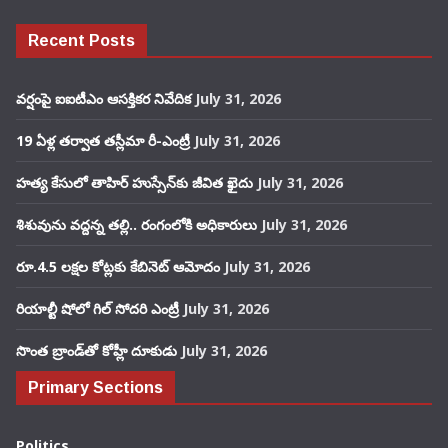
Recent Posts
వర్షంపై ఐఐటీఎం ఆసక్తికర నివేదిక
July 31, 2026
19 ఏళ్ల తర్వాత తస్లీమా రీ-ఎంట్రీ
July 31, 2026
హత్య కేసులో తాహిర్ హుస్సేన్‌కు జీవిత ఖైదు
July 31, 2026
శిశువును వద్దన్న తల్లి.. రంగంలోకి అధికారులు
July 31, 2026
రూ.4.5 లక్షల కోట్లకు కేబినెట్ ఆమోదం
July 31, 2026
రియాల్టీ షోలో గిల్ సోదరి ఎంట్రీ
July 31, 2026
సొంత బ్రాండ్‌తో కోహ్లీ దూకుడు
July 31, 2026
Primary Sections
Politics