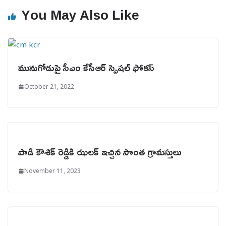
You May Also Like
మునుగోడుపై సీఎం కేసీఆర్ స్పెషల్ ఫోకస్
October 21, 2022
పాడి కౌశిక్ రెడ్డికి ఝలక్ ఇచ్చిన సొంత గ్రామస్తులు
November 11, 2023