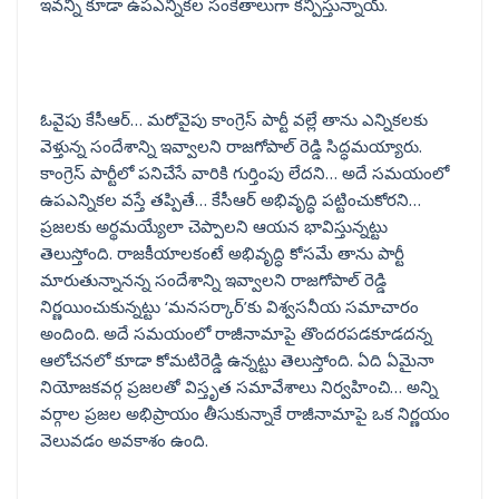
ఇవన్నీ కూడా ఉపఎన్నికల సంకేతాలుగా కన్పిస్తున్నాయ్.
ఓవైపు కేసీఆర్… మరోవైపు కాంగ్రెస్ పార్టీ వల్లే తాను ఎన్నికలకు
వెళ్తున్న సందేశాన్ని ఇవ్వాలని రాజగోపాల్ రెడ్డి సిద్ధమయ్యారు.
కాంగ్రెస్ పార్టీలో పనిచేసే వారికి గుర్తింపు లేదని… అదే సమయంలో
ఉపఎన్నికల వస్తే తప్పితే… కేసీఆర్ అభివృద్ధి పట్టించుకోరని…
ప్రజలకు అర్థమయ్యేలా చెప్పాలని ఆయన భావిస్తున్నట్టు
తెలుస్తోంది. రాజకీయాలకంటే అభివృద్ధి కోసమే తాను పార్టీ
మారుతున్నానన్న సందేశాన్ని ఇవ్వాలని రాజగోపాల్ రెడ్డి
నిర్ణయించుకున్నట్టు ‘మనసర్కార్’కు విశ్వసనీయ సమాచారం
అందింది. అదే సమయంలో రాజీనామాపై తొందరపడకూడదన్న
ఆలోచనలో కూడా కోమటిరెడ్డి ఉన్నట్టు తెలుస్తోంది. ఏది ఏమైనా
నియోజకవర్గ ప్రజలతో విస్తృత సమావేశాలు నిర్వహించి… అన్ని
వర్గాల ప్రజల అభిప్రాయం తీసుకున్నాకే రాజీనామాపై ఒక నిర్ణయం
వెలువడం అవకాశం ఉంది.