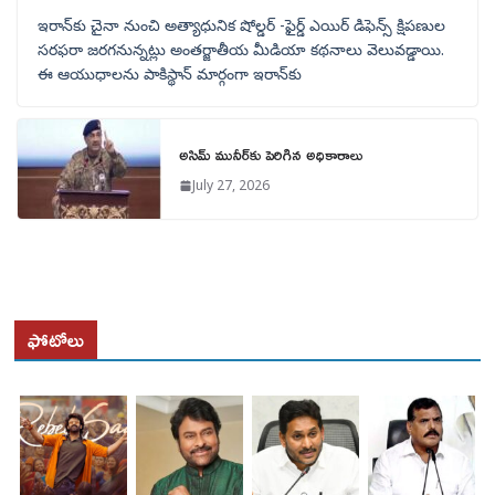
ఇరాన్‌కు చైనా నుంచి అత్యాధునిక షోల్డర్‌ -ఫైర్డ్ ఎయిర్ డిఫెన్స్ క్షిపణుల
సరఫరా జరగనున్నట్లు అంతర్జాతీయ మీడియా కథనాలు వెలువడ్డాయి.
ఈ ఆయుధాలను పాకిస్థాన్‌ మార్గంగా ఇరాన్‌కు
అసిమ్ మునీర్‌కు పెరిగిన అధికారాలు
July 27, 2026
ఫోటోలు