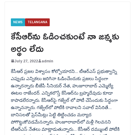
NEWS
TELANGANA
కేసీఆర్‌ను ఓడించకుంటే నా జన్మకు
అర్థం లేదు
July 27, 2022
admin
కేసీఆర్ ప్రజల విశ్వాసం కోల్పోయారని… టీఆర్ఎస్ ప్రభుత్వాన్ని
ఎప్పుడు ఎన్నికలు జరిగినా ఓడించేందుకు ప్రజలు సిద్ధంగా
ఉన్నారన్నారు బీజేపీ సీనియర్ నేత, హుజూరాబాద్ ఎమ్మెల్యే
ఈటల రాజేందర్. ఎన్నికలొస్తే కేసీఆర్‌ను బ్రహ్మదేవుడు కూడా
కాపాడలేరన్నారు. కేసీఆర్‌పై గజ్వేల్ లో పోటీ చేసేందుకు సిద్ధంగా
ఉన్నానన్నారు. గజ్వేల్‌లో పోటీకి రావాలని సవాల్ విసిరితే…
బానిసలతో ప్రెస్‌మీట్లు పెట్టి తిట్టించడం మర్యాద
పోగొట్టుకోవడమేనన్నారు. హుజూరాబాద్‌లో మళ్లీ గెలవనని
టీఆర్ఎస్ నేతలు మాట్లాడుతున్నారు… కేసీఆర్‌ దమ్ముంటే పోటీకి