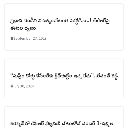
ప్రధాని మోడీని విమర్శించేటంత పెద్దోడివా..! కేటీఆర్‌పై
ఈటల ధ్వజం
September 27, 2023
“సుప్రీం కోర్టు కేసీఆర్‌కు క్లీన్‌చిట్టేం ఇవ్వలేదు”..రేవంత్ రెడ్డి
July 30, 2024
కరెప్షన్‌లో కేసీఆర్ ఫ్యామిలీ దేశంలోనే నెంబర్ 1-షర్మిల