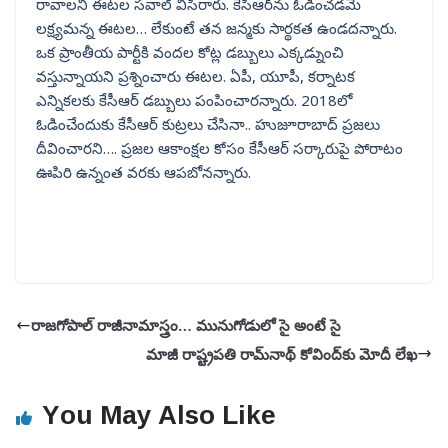
రావాలని ఈటల సవాల్ విసిరారు. కేసీఆర్‌ను ఓడించడమే
లక్ష్యమన్న ఈటల… లేకుంటే తన జన్మకు సార్థకత ఉండదన్నారు.
ఒక ప్రాంతీయ పార్టీకి వందల కోట్ల డబ్బులు ఎక్కడ్నుంచి
వస్తున్నాయని ప్రశ్నించారు ఈటల. ఏపీ, యూపీ, కర్నాటక
ఎన్నికలకు కేసీఆర్ డబ్బులు పంపించారన్నారు. 2018లో
ఓడించేందుకు కేసీఆర్ కుట్రలు చేసినా.. హుజూరాబాద్ ప్రజలు
దీవించారని…. ప్రజల ఆకాంక్షల కోసం కేసీఆర్ సర్కారుపై పోరాటం
ఊపిరి ఉన్నంత వరకు ఆపబోనన్నారు.
రాజగోపాల్ రాజీనామాస్త్రం… మునుగోడులో సై అంటే సై
మాజీ రాష్ట్రపతి రామ్‌నాథ్ కోవింద్‌కు మోదీ లేఖ
You May Also Like