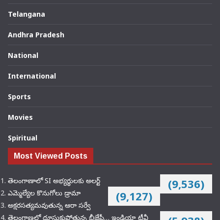
Telangana
Andhra Pradesh
National
International
Sports
Movies
Spiritual
Most Viewed Posts
తెలంగాణాలో SI అభ్యర్థులకు అలర్ట్
(9,536)
ఎమ్మెల్యేల కొనుగోలు డ్రామా
(9,127)
అక్షరసత్యమవుతున్న ఆరా సర్వే
తెలంగాణలో దూసుకుపోతున్న బీజేపీ… ఇండియా టీవీ