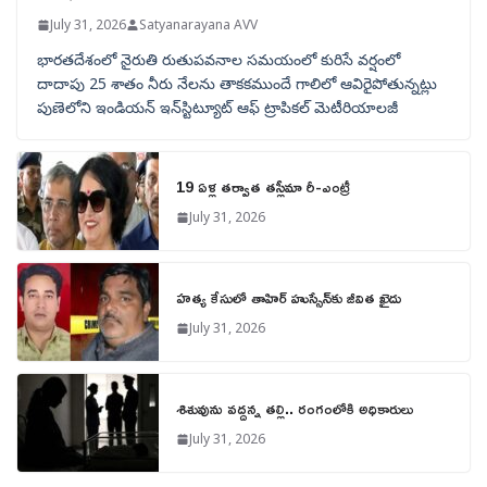
July 31, 2026
Satyanarayana AVV
భారతదేశంలో నైరుతి రుతుపవనాల సమయంలో కురిసే వర్షంలో
దాదాపు 25 శాతం నీరు నేలను తాకకముందే గాలిలో ఆవిరైపోతున్నట్లు
పుణెలోని ఇండియన్ ఇన్‌స్టిట్యూట్ ఆఫ్ ట్రాపికల్ మెటీరియాలజీ
19 ఏళ్ల తర్వాత తస్లీమా రీ-ఎంట్రీ
July 31, 2026
హత్య కేసులో తాహిర్ హుస్సేన్‌కు జీవిత ఖైదు
July 31, 2026
శిశువును వద్దన్న తల్లి.. రంగంలోకి అధికారులు
July 31, 2026