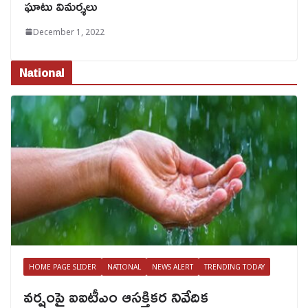
ఘాటు విమర్శలు
December 1, 2022
National
HOME PAGE SLIDER
NATIONAL
NEWS ALERT
TRENDING TODAY
వర్షంపై ఐఐటీఎం ఆసక్తికర నివేదిక