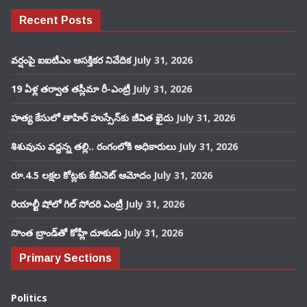
Recent Posts
వర్షంపై ఐఐటీఎం ఆసక్తికర నివేదిక
July 31, 2026
19 ఏళ్ల తర్వాత తస్లీమా రీ-ఎంట్రీ
July 31, 2026
హత్య కేసులో తాహిర్ హుస్సేన్‌కు జీవిత ఖైదు
July 31, 2026
శిశువును వద్దన్న తల్లి.. రంగంలోకి అధికారులు
July 31, 2026
రూ.4.5 లక్షల కోట్లకు కేబినెట్ ఆమోదం
July 31, 2026
రియాల్టీ షోలో గిల్ సోదరి ఎంట్రీ
July 31, 2026
సొంత బ్రాండ్‌తో కోహ్లీ దూకుడు
July 31, 2026
Primary Sections
Politics