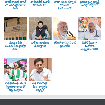
హారర్ కామెడీ జానర్
నా ఫేవరేట్ మూవీ
చాలా నెలల తర్వాత
ప్రభుత్వాన్ని ప్రశ్నిస్తే
లో ఎవర్ గ్రీన్ ‘రాజా
కొదమసింహం
YS జగన్
అరెస్టు చేస్తారా?
సాబ్’
హైదరాబాద్?
మద్యం కేసు
పాక్ ఉగ్రదాడులు
తమిళ భాషపై ప్రధాని
బిహార్ సీఎంగా
నిందితులకు హైకోర్టు
చేయిస్తోంది
ప్రశంసలు
మరోసారి
షాక్.!
బాధ్యతలు:నితీశ్
పత్తి రైతులపై తుగ్లక్‌
పత్తి కొనుగోళ్లపై
నిర్ణయాల భారంతో
కేంద్ర–రాష్ట్రాల
తీవ్ర సంక్షోభం
నిర్లక్ష్యo