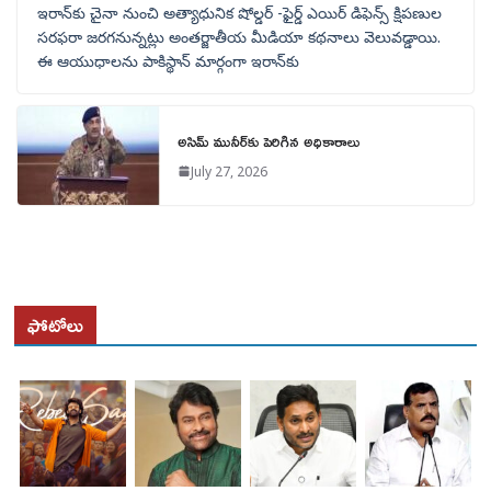
ఇరాన్‌కు చైనా నుంచి అత్యాధునిక షోల్డర్‌ -ఫైర్డ్ ఎయిర్ డిఫెన్స్ క్షిపణుల
సరఫరా జరగనున్నట్లు అంతర్జాతీయ మీడియా కథనాలు వెలువడ్డాయి.
ఈ ఆయుధాలను పాకిస్థాన్‌ మార్గంగా ఇరాన్‌కు
అసిమ్ మునీర్‌కు పెరిగిన అధికారాలు
July 27, 2026
ఫోటోలు