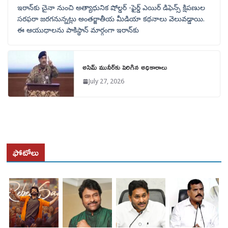
ఇరాన్‌కు చైనా నుంచి అత్యాధునిక షోల్డర్‌ -ఫైర్డ్ ఎయిర్ డిఫెన్స్ క్షిపణుల
సరఫరా జరగనున్నట్లు అంతర్జాతీయ మీడియా కథనాలు వెలువడ్డాయి.
ఈ ఆయుధాలను పాకిస్థాన్‌ మార్గంగా ఇరాన్‌కు
అసిమ్ మునీర్‌కు పెరిగిన అధికారాలు
July 27, 2026
ఫోటోలు