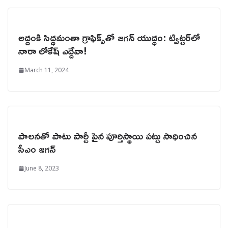
అద్దంకి సిద్ధమంతా గ్రాఫిక్స్‌తో జగన్ యుద్ధం: ట్విట్టర్‌లో
నారా లోకేష్ ఎద్దేవా!
March 11, 2024
పాలనతో పాటు పార్టీ పైన పూర్తిస్థాయి పట్టు సాధించిన
సీఎం జగన్
June 8, 2023