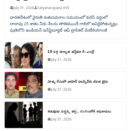
July 31, 2026
Satyanarayana AVV
భారతదేశంలో నైరుతి రుతుపవనాల సమయంలో కురిసే వర్షంలో
దాదాపు 25 శాతం నీరు నేలను తాకకముందే గాలిలో ఆవిరైపోతున్నట్లు
పుణెలోని ఇండియన్ ఇన్‌స్టిట్యూట్ ఆఫ్ ట్రాపికల్ మెటీరియాలజీ
19 ఏళ్ల తర్వాత తస్లీమా రీ-ఎంట్రీ
July 31, 2026
హత్య కేసులో తాహిర్ హుస్సేన్‌కు జీవిత ఖైదు
July 31, 2026
శిశువును వద్దన్న తల్లి.. రంగంలోకి అధికారులు
July 31, 2026