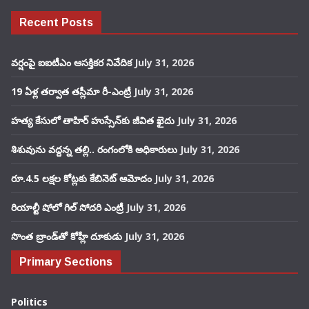
Recent Posts
వర్షంపై ఐఐటీఎం ఆసక్తికర నివేదిక
July 31, 2026
19 ఏళ్ల తర్వాత తస్లీమా రీ-ఎంట్రీ
July 31, 2026
హత్య కేసులో తాహిర్ హుస్సేన్‌కు జీవిత ఖైదు
July 31, 2026
శిశువును వద్దన్న తల్లి.. రంగంలోకి అధికారులు
July 31, 2026
రూ.4.5 లక్షల కోట్లకు కేబినెట్ ఆమోదం
July 31, 2026
రియాల్టీ షోలో గిల్ సోదరి ఎంట్రీ
July 31, 2026
సొంత బ్రాండ్‌తో కోహ్లీ దూకుడు
July 31, 2026
Primary Sections
Politics