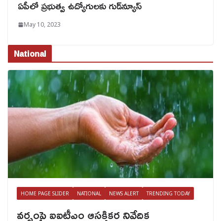
ఏపీలో ప్రభుత్వ ఉద్యోగులకు గుడ్‌న్యూస్
May 10, 2023
National
HOME PAGE SLIDER
NATIONAL
NEWS ALERT
TRENDING TODAY
వర్షంపై ఐఐటీఎం ఆసక్తికర నివేదిక