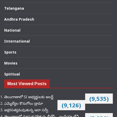
Telangana
Andhra Pradesh
National
International
Sports
Movies
Spiritual
Most Viewed Posts
తెలంగాణాలో SI అభ్యర్థులకు అలర్ట్
(9,535)
ఎమ్మెల్యేల కొనుగోలు డ్రామా
(9,126)
అక్షరసత్యమవుతున్న ఆరా సర్వే
తెలంగాణలో దూసుకుపోతున్న బీజేపీ… ఇండియా టీవీ