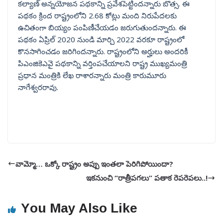
కల్యాణ్ అన్నయోజన పథకాన్ని ప్రవేశపెట్టిందన్నారు బొత్స. ఈ
పథకం క్రింద రాష్ట్రంలోని 2.68 కోట్లు మంది నిరుపేదలకు
ఉచితంగా బియ్యం పంపిణీచేయడం జరుగుతుందన్నారు. ఈ
పథకం ఏప్రిల్ 2020 నుండి మార్చి 2022 వరకూ రాష్ట్రంలో
కొనసాగించడం జరిగిందన్నారు. రాష్ట్రంలోని అర్హులు అందరికీ
పిఎంజికెఎవై పథకాన్ని వర్తింపచేయాలని రాష్ట్ర ముఖ్యమంత్రి
ప్రధాన మంత్రికి లేఖ రాశారన్నారు మంత్రి కారుమూరు
నాగేశ్వరరావు.
వామ్మో… ఒక్కో రాష్ట్రం అప్పు ఇంతలా పెరిగిపోయిందా?
ఇకనుంచి “రాత్రీపగలు” పతాక రెపరెపలు..!
You May Also Like