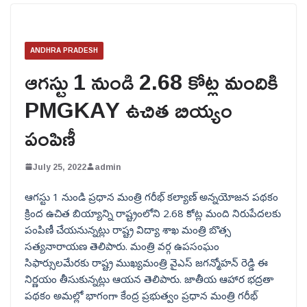
ANDHRA PRADESH
ఆగస్టు 1 నుండి 2.68 కోట్ల మందికి
PMGKAY ఉచిత బియ్యం
పంపిణీ
July 25, 2022
admin
ఆగస్టు 1 నుండి ప్రధాన మంత్రి గరీభ్ కల్యాణ్ అన్నయోజన పథకం
క్రింద ఉచిత బియ్యాన్ని రాష్ట్రంలోని 2.68 కోట్ల మంది నిరుపేదలకు
పంపిణీ చేయనున్నట్లు రాష్ట్ర విద్యా శాఖ మంత్రి బొత్స
సత్యనారాయణ తెలిపారు. మంత్రి వర్గ ఉపసంఘం
సిఫార్సులమేరకు రాష్ట్ర ముఖ్యమంత్రి వైఎస్ జగన్మోహన్ రెడ్డి ఈ
నిర్ణయం తీసుకున్నట్లు ఆయన తెలిపారు. జాతీయ ఆహార భద్రతా
పథకం అమల్లో భాగంగా కేంద్ర ప్రభుత్వం ప్రధాన మంత్రి గరీభ్