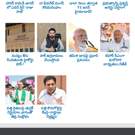
హారర్ కామెడీ జానర్
నా ఫేవరేట్ మూవీ
చాలా నెలల తర్వాత
ప్రభుత్వాన్ని ప్రశ్నిస్తే
లో ఎవర్ గ్రీన్ ‘రాజా
కొదమసింహం
YS జగన్
అరెస్టు చేస్తారా?
సాబ్’
హైదరాబాద్?
మద్యం కేసు
పాక్ ఉగ్రదాడులు
తమిళ భాషపై ప్రధాని
బిహార్ సీఎంగా
నిందితులకు హైకోర్టు
చేయిస్తోంది
ప్రశంసలు
మరోసారి
షాక్.!
బాధ్యతలు:నితీశ్
పత్తి రైతులపై తుగ్లక్‌
పత్తి కొనుగోళ్లపై
నిర్ణయాల భారంతో
కేంద్ర–రాష్ట్రాల
తీవ్ర సంక్షోభం
నిర్లక్ష్యo