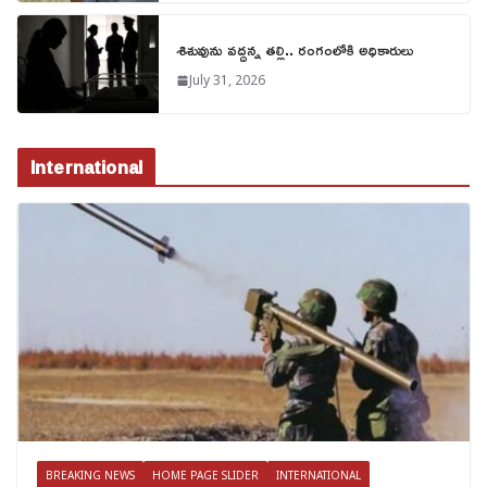
శిశువును వద్దన్న తల్లి.. రంగంలోకి అధికారులు
July 31, 2026
International
BREAKING NEWS
HOME PAGE SLIDER
INTERNATIONAL