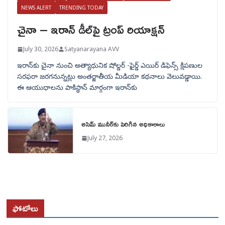
NEWS ALERT
TRENDING TODAY
చైనా – ఇరాన్ డీల్‌పై ట్రంప్ రియాక్షన్
July 30, 2026
Satyanarayana AVV
ఇరాన్‌కు చైనా నుంచి అత్యాధునిక షోల్డర్‌ -ఫైర్డ్ ఎయిర్ డిఫెన్స్ క్షిపణుల
సరఫరా జరగనున్నట్లు అంతర్జాతీయ మీడియా కథనాలు వెలువడ్డాయి.
ఈ ఆయుధాలను పాకిస్థాన్‌ మార్గంగా ఇరాన్‌కు
అసిమ్ మునీర్‌కు పెరిగిన అధికారాలు
July 27, 2026
ఫోటోలు