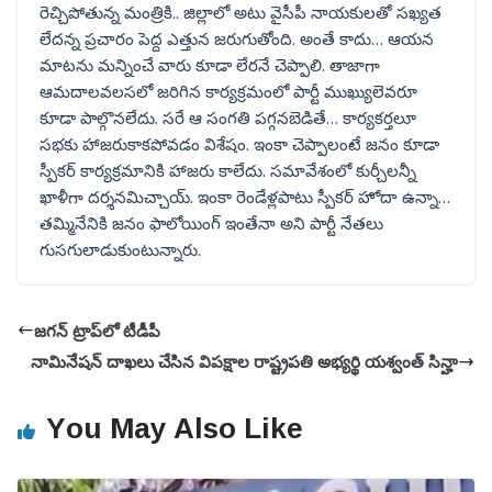
రెచ్చిపోతున్న మంత్రికి.. జిల్లాలో అటు వైసీపీ నాయకులతో సఖ్యత
లేదన్న ప్రచారం పెద్ద ఎత్తున జరుగుతోంది. అంతే కాదు… ఆయన
మాటను మన్నించే వారు కూడా లేరనే చెప్పాలి. తాజాగా
ఆమదాలవలసలో జరిగిన కార్యక్రమంలో పార్టీ ముఖ్యులెవరూ
కూడా పాల్గొనలేదు. సరే ఆ సంగతి పగ్గనబెడితే… కార్యకర్తలూ
సభకు హాజరుకాకపోవడం విశేషం. ఇంకా చెప్పాలంటే జనం కూడా
స్పీకర్ కార్యక్రమానికి హాజరు కాలేదు. సమావేశంలో కుర్చీలన్నీ
ఖాళీగా దర్శనమిచ్చాయ్. ఇంకా రెండేళ్లపాటు స్పీకర్ హోదా ఉన్నా…
తమ్మినేనికి జనం ఫాలోయింగ్ ఇంతేనా అని పార్టీ నేతలు
గుసగులాడుకుంటున్నారు.
జగన్ ట్రాప్‌‌లో టీడీపీ
నామినేషన్ దాఖలు చేసిన విపక్షాల రాష్ట్రపతి అభ్యర్థి యశ్వంత్ సిన్హా
You May Also Like