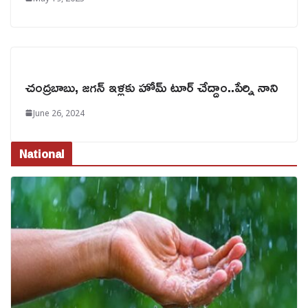
చంద్రబాబు, జగన్ ఇళ్లకు హోమ్ టూర్ చేద్దాం..పేర్ని నాని
June 26, 2024
National