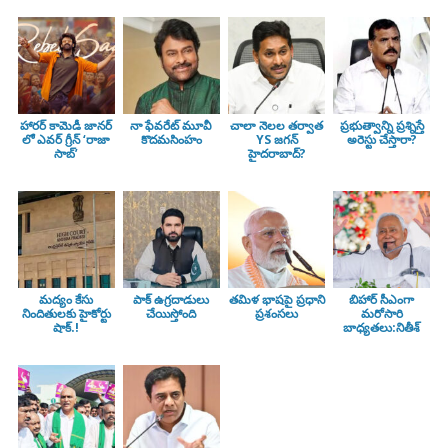
హారర్ కామెడీ జానర్
నా ఫేవరేట్ మూవీ
చాలా నెలల తర్వాత
ప్రభుత్వాన్ని ప్రశ్నిస్తే
లో ఎవర్ గ్రీన్ ‘రాజా
కొదమసింహం
YS జగన్
అరెస్టు చేస్తారా?
సాబ్’
హైదరాబాద్?
మద్యం కేసు
పాక్ ఉగ్రదాడులు
తమిళ భాషపై ప్రధాని
బిహార్ సీఎంగా
నిందితులకు హైకోర్టు
చేయిస్తోంది
ప్రశంసలు
మరోసారి
షాక్.!
బాధ్యతలు:నితీశ్