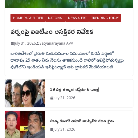
HOME PAGE SLIDER
NATIONAL
NEWS ALERT
TRENDING TODAY
వర్షంపై ఐఐటీఎం ఆసక్తికర నివేదిక
July 31, 2026
Satyanarayana AVV
భారతదేశంలో నైరుతి రుతుపవనాల సమయంలో కురిసే వర్షంలో
దాదాపు 25 శాతం నీరు నేలను తాకకముందే గాలిలో ఆవిరైపోతున్నట్లు
పుణెలోని ఇండియన్ ఇన్‌స్టిట్యూట్ ఆఫ్ ట్రాపికల్ మెటీరియాలజీ
19 ఏళ్ల తర్వాత తస్లీమా రీ-ఎంట్రీ
July 31, 2026
హత్య కేసులో తాహిర్ హుస్సేన్‌కు జీవిత ఖైదు
July 31, 2026