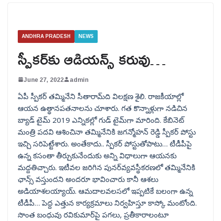
ANDHRA PRADESH
NEWS
స్పీకర్‌కు ఆడియన్స్ కరువు…
June 27, 2022
admin
ఏపీ స్పీకర్ తమ్మినేని సీతారామ్‌‍ది విలక్షణ శైలి. రాజకీయాల్లో
ఆయన ఉత్థానపతనాలను చూశారు. గత కొన్నాళ్లుగా నడిచిన
బ్యాడ్ టైమ్ 2019 ఎన్నికల్లో గుడ్ టైమ్‎గా మారింది. కేబినెట్
మంత్రి పదవి ఆశించినా తమ్మినేనికి జగన్మోహన్ రెడ్డి స్పీకర్ పోస్టు
ఇచ్చి సరిపెట్టేశారు. అంతేకాదు.. స్పీకర్ పోస్టుతోపాటు… టీడీపీపై
ఉన్న కసంతా తీర్చుకునేందుకు అన్ని విధాలుగా ఆయనకు
మద్దతిచ్చారు. ఇటీవల జరిగిన పునర్‌వ్యవస్థీకరణలో తమ్మినేనికి
ఛాన్స్ వస్తుందని అందరూ భావించారు కానీ ఆశలు
అడియాశలయ్యాయ్. ఆమదాలవలసలో ఇప్పటికే బలంగా ఉన్న
టీడీపీ… పెద్ద ఎత్తున కార్యక్రమాలు నిర్వహిస్తూ కాస్కో మంటోంది.
సొంత బంధువు రవికుమార్‌పై పగలు, ప్రతీకారాలంటూ