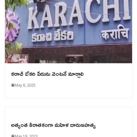
కరాచీ బేకరి పేరును వెంటనే మార్చాలి
May 6, 2025
అత్యంత కిరాతకంగా మహిళ దారుణహత్య
May 19, 2023