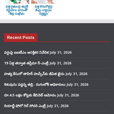
పత్తి రైతులపై తుగ్లక్‌
పత్తి కొనుగోళ్లపై
నిర్ణయాల భారంతో
కేంద్ర–రాష్ట్రాల
తీవ్ర సంక్షోభం
నిర్లక్ష్యo
Recent Posts
వర్షంపై ఐఐటీఎం ఆసక్తికర నివేదిక
July 31, 2026
19 ఏళ్ల తర్వాత తస్లీమా రీ-ఎంట్రీ
July 31, 2026
హత్య కేసులో తాహిర్ హుస్సేన్‌కు జీవిత ఖైదు
July 31, 2026
శిశువును వద్దన్న తల్లి.. రంగంలోకి అధికారులు
July 31, 2026
రూ.4.5 లక్షల కోట్లకు కేబినెట్ ఆమోదం
July 31, 2026
రియాల్టీ షోలో గిల్ సోదరి ఎంట్రీ
July 31, 2026