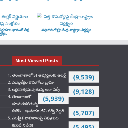
‌ నిర్ణయాల భారంతో తీవ్ర
పత్తి కొనుగోళ్లపై కేంద్ర–రాష్ట్రాల నిర్లక్ష్యo
్షోభం
Most Viewed Posts
తెలంగాణాలో SI అభ్యర్థులకు అలర్ట్
(9,539)
ఎమ్మెల్యేల కొనుగోలు డ్రామా
అక్షరసత్యమవుతున్న ఆరా సర్వే
(9,128)
తెలంగాణలో
(5,939)
దూసుకుపోతున్న
బీజేపీ… ఇండియా టీవీ సర్వే వెల్లడి
(5,707)
ఎలక్ట్రిక్‌ వాహనాలపై నిపుణుల
కమిటీ నివేదిక
(5,495)