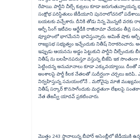
రేపాయి. పార్టీని చీల్చే కుట్రలు కూడా జరుగుతున్నాయన్న
సంక్షోభ పరిస్ధితులు జేడీయూని పునరాలోచనలో పడేశాయి. ఇక ఉ
బయటకు వచ్చేశారు. దీనికి తోడు నిన్న మొన్నటి వరకు ర
ఆర్పీ సింగ్ ఇటీవల ఆర్జేడీకి రాజీనామా చేయడం తీవ్ర స
వ్యూహంలో భాగమేనని భావిస్తున్నారు. అమిత్ షాకు ఆర్
రాజ్యసభ సభ్యత్వం ఇచ్చేందుకు నితీష్ నిరాకరించారు. అం
ఇప్పుడు ఆయనను అడ్డం పెట్టుకుని పార్టీని చీల్చేందుకు
నితీష్ ను బలహీనపరుస్తూ వస్తున్న బీజేపి ఇక సొంతంగా బ
పెట్టిందన్న అనుమానాలు కూడా ఎక్కువయ్యాయి. దీంతో నష్ట
అంశాలపై పార్టీ కీలక నేతలతో సుదీర్ఘంగా చర్చలు జరిపి.. 
నిర్వహిస్తున్న సమయంలోనే .. మరోవైపు మాజీ ముఖ్యమంత
నితీష్ సర్కార్ కొనసాగేందుకు మద్దతుగా లేఖలపై సంతకాలు
నేత తేజస్వీ యాదవ్ ప్రకటించారు.
మొత్తం 243 స్ధానాలున్న బీహార్ అసెంబ్లీలో జేడీయుకి ఉ