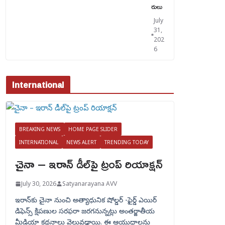
రులు
July
31,
202
6
International
BREAKING NEWS
HOME PAGE SLIDER
INTERNATIONAL
NEWS ALERT
TRENDING TODAY
చైనా – ఇరాన్ డీల్‌పై ట్రంప్ రియాక్షన్
July 30, 2026
Satyanarayana AVV
ఇరాన్‌కు చైనా నుంచి అత్యాధునిక షోల్డర్‌ -ఫైర్డ్ ఎయిర్
డిఫెన్స్ క్షిపణుల సరఫరా జరగనున్నట్లు అంతర్జాతీయ
మీడియా కథనాలు వెలువడ్డాయి. ఈ ఆయుధాలను