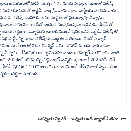
సభ్యులు ఐదుగురుతో కలిపి మొత్తం 127 మంది సభ్యుల బలంతో నితీష్
క మహా కూటమిలో ఆర్జేడీ, కాంగ్రెస్, వామపక్షాల పార్టీలకు చెందిన వారు
్చిన నితీష్.. మహా కూటమి మద్దతుతో ప్రభుత్వాన్ని ఏర్పాటు
 అధ్యక్షురాలు సోనియా గాంధీతో ఆయన సంప్రదింపులు జరిపారు. బీజేపీతో
దుకు సిద్దంగా ఉన్నామని ఇంతకుముందే ప్రకటించిన ఆర్జేడీ.. నితీష్ తో
ిపక్ష పార్టీలన్నీ కూడా నితీష్ కు మద్దతు పలికాయి. దీంతో సర్కార్
మహా కూటమి నేతలతో కలిసి గవర్నర్ ఫగూ చౌహాన్ కు తన రాజీనామా
ని ఏర్పాటు చేసేందుకు ఆహ్వానించవలసిందిగా గవర్నర్ ను కోరారు. ఇంత
ంది. 2024లో జరగనున్న పార్లమెంట్ ఎన్నికలు, అలాగే 2025లో జరిగే
ామని బీజేపీ ప్రకటించి 10 రోజులు కూడా కాకముందే జేడీయూతో వ్యవహారం
న్నది ఆసక్తిగా మారింది.
ఒకప్పుడు స్వీపర్‌… ఇప్పుడు అదే బ్యాంక్‌ ఏజీఎం..!