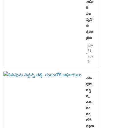
తాహి
ర్
హు
స్సేన్‌
కు
జీవిత
ఖైదు
July
31,
202
6
శిశు
వును
వద్ద
న్న
తల్లి..
రం
గం
లోకి
అధికా