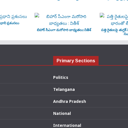
ధాని ప్రశంసలు
బిహార్ సీఎంగా మరోసారి బాధ్యతలు:నితీశ్
పత్తి రైతులపై తుగ్లక్
సంక
Primary Sections
Politics
Telangana
Andhra Pradesh
National
International