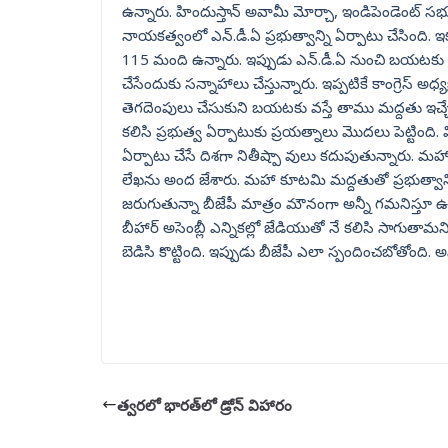
ఉన్నారు. హిందుస్తాన్ అవామీ మోర్చా, ఇండిపెండెంట్ 
నాయకత్వంలో ఎన్.డీ.ఏ ప్రభుత్వాన్ని ఏర్పాటు చేసింది. ఇ
115 మంది ఉన్నారు. ఇప్పుడు ఎన్.డీ.ఏ నుంచి బయటకు వచ
చేసేందుకు సన్నాహాలు చేస్తున్నారు. ఇప్పటికే కాంగ్రెస్
తెగదెంపులు చేసుకుని బయటకు వస్తే తాము మద్దతు ఇచ్చేం
కలిసి ప్రభుత్వ ఏర్పాటుకు ప్రయత్నాలు మొదలు పెట్టింది. వ
ఏర్పాటు చేసే దిశగా నితీష్పా వులు కదుపుతున్నారు. 
లేఖను అంద జేశారు. మహా కూటమి మద్దతుతో ప్రభుత్వాన్
జరుగుతున్నా బీజేపీ మాత్రం మౌనంగా అన్నీ గమనిస్తూ ఉ
బీహార్ అసెంబ్లీ ఎన్నికల్లో జేడియుతో నే కలిసి సాగుత
బెడిసి కొట్టింది. ఇప్పుడు బీజేపీ ఎలా స్పందించబోతోంది. అ
త్వరలో భారత్‌లో డ్రోన్ విహారం