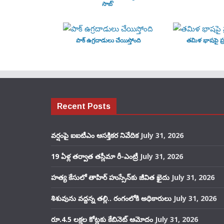
సాబ్’
పాక్ ఉగ్రదాడులు చేయిస్తోంది
తమిళ భాషపై ప్ర
Recent Posts
వర్షంపై ఐఐటీఎం ఆసక్తికర నివేదిక
July 31, 2026
19 ఏళ్ల తర్వాత తస్లీమా రీ-ఎంట్రీ
July 31, 2026
హత్య కేసులో తాహిర్ హుస్సేన్‌కు జీవిత ఖైదు
July 31, 2026
శిశువును వద్దన్న తల్లి.. రంగంలోకి అధికారులు
July 31, 2026
రూ.4.5 లక్షల కోట్లకు కేబినెట్ ఆమోదం
July 31, 2026