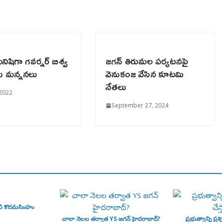
నిషిగా గవర్నర్ బిశ్వ
జగన్ తిరుమల పర్యటనపై
కు మన్ననలు
వెనుకంజ వేసిన కూటమి
నేతలు
 2022
September 27, 2024
వీ కొదమసింహం
చాలా నెలల తర్వాత YS జగన్ హైదరాబాద్?
ప్రభుత్వాన్ని ప్రశ్న