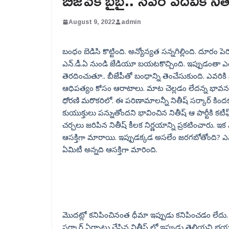
బీజేపీకి బైబై.. సీఎం పదవికి ని
August 9, 2022
admin
బంధం బెడిసి కొట్టింది. అన్యోన్యత సన్నగిల్లింది. దూరం ప
ఎన్.డీ.ఏ నుండి జేడియూ బయటకొచ్చింది. ఇప్పుడంతా ఎడ
తెరదించుతూ.. బీజేపీతో బంధాన్ని తెంచేసుకుంది. ఎవరికి
ఆధిపత్యం కోసం ఆరాటాలు. మాట చెల్లడం లేదన్న భావన 
ధోరణి మరొకరిలో. ఈ పరిణామాలన్నీ నితీష్ సర్కార్ కిందకు
కుయుక్తులు పన్నుతోందని భావించిన నితీష్ ఆ పార్టీకి కటీఫ్
చర్చలు జరిపిన నితీష్ కీలక నిర్ణయాన్ని ప్రకటించారు. ఇ
ఆసక్తిగా మారాయి. ఇప్పుడక్కడ అసలేం జరగబోతోంది? ఎ
ఏమిటీ అన్నది ఆసక్తిగా మారింది.
మొదట్లో కనిపించినంత ధీమా ఇప్పుడు కనిపించడం లేదు. 
సర్కార్ ఏర్పాటు చేసిన నితీష్ లో ఇప్పుడు తెలియని 