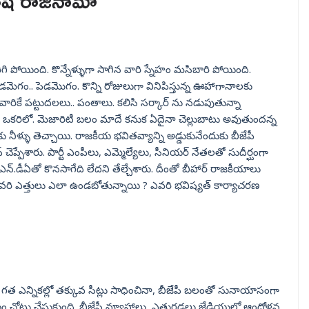
తీష్ రాజీనామా
ెరిగి పోయింది. కొన్నేళ్ళుగా సాగిన వారి స్నేహం మసిబారి పోయింది.
మెగం.. పెడమొగం. కొన్ని రోజులుగా వినిపిస్తున్న ఊహాగానాలకు
 వారికే పట్టుదలలు.. పంతాలు. కలిసి సర్కార్ ను నడుపుతున్నా
ఒకరిలో. మెజారిటీ బలం మాదే కనుక ఏదైనా చెల్లుబాటు అవుతుందన్న
 నీళ్ళు తెచ్చాయి. రాజకీయ భవితవ్యాన్ని అడ్డుకునేందుకు బీజేపీ
 చెప్పేశారు. పార్టీ ఎంపీలు, ఎమ్మెల్యేలు, సీనియర్ నేతలతో సుదీర్ఘంగా
క ఎన్.డీఏతో కొనసాగేది లేదని తేల్చేశారు. దీంతో బీహార్ రాజకీయాలు
వరి ఎత్తులు ఎలా ఉండబోతున్నాయి ? ఎవరి భవిష్యత్ కార్యాచరణ
గత ఎన్నికల్లో తక్కువ సీట్లు సాధించినా, బీజేపీ బలంతో సునాయాసంగా
భయం చోటు చేసుకుంది. బీజేపీ వ్యూహాలు, ఎత్తుగడలు జేడియులో ఆందోళన