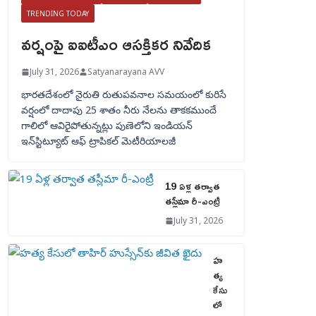
TRENDING TODAY
వర్షంపై ఐఐటీఎం ఆసక్తికర నివేదిక
July 31, 2026
Satyanarayana AVV
భారతదేశంలో నైరుతి రుతుపవనాల సమయంలో కురిసే
వర్షంలో దాదాపు 25 శాతం నీరు నేలను తాకకముందే
గాలిలో ఆవిరైపోతున్నట్లు పుణెలోని ఇండియన్
ఇన్‌స్టిట్యూట్ ఆఫ్ ట్రాపికల్ మెటీరియాలజీ
19 ఏళ్ల తర్వాత
తస్లీమా రీ-ఎంట్రీ
July 31, 2026
హ
త్య
కేసు
లో