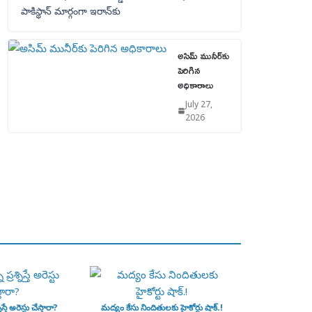
పాకిస్థాన్‌ మార్గంగా ఇరాన్‌కు
అసిమ్ మునీర్‌కు
పెరిగిన
అధికారాలు
July 27,
2026
ిస్తే అరెస్టు చేస్తారా?
మద్యం కేసు నిందితులకు హైకోర్టు షాక్.!