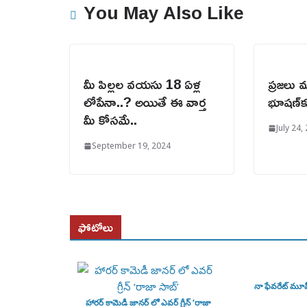
You May Also Like
మీ పిల్లల వయసు 18 ఏళ్ల
ప్రజలు మ
లోపేనా..? అయితే ఈ వార్త
భూషణ్‌
మీ కోసమే..
July 24,
September 19, 2024
ఫోటోలు
నా ఫేవరేట్ మూ
హారర్ కామెడీ జానర్ లో ఎవర్ గ్రీన్ ‘రాజా