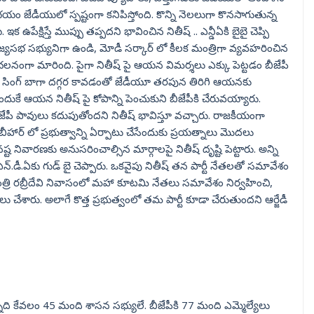
 భయం జేడీయులో స్పష్టంగా కనిపిస్తోంది. కొన్ని నెలలుగా కొనసాగుతున్న
పేక్షిస్తే ముప్పు తప్పదని భావించిన నితీష్ .. ఎన్డీఏకి బైబై చెప్పి
ాజ్యసభ సభ్యునిగా ఉండి, మోడీ సర్కార్ లో కీలక మంత్రిగా వ్యవహరించిన
ంచలనంగా మారింది. పైగా నితీష్ పై ఆయన విమర్శలు ఎక్కు పెట్టడం బీజేపీ
పీ సింగ్ బాగా దగ్గర కావడంతో జేడీయూ తరపున తిరిగి ఆయనకు
దుకే ఆయన నితీష్ పై కోపాన్ని పెంచుకుని బీజేపీకి చేరువయ్యారు.
 బీజేపీ పావులు కదుపుతోందని నితీష్ భావిస్తూ వచ్చారు. రాజకీయంగా
ీహార్ లో ప్రభుత్వాన్ని ఏర్పాటు చేసేందుకు ప్రయత్నాలు మొదలు
 నివారణకు అనుసరించాల్సిన మార్గాలపై నితీష్ దృష్టి పెట్టారు. అన్ని
ఎన్.డీ.ఏకు గుడ్ బై చెప్పారు. ఒకవైపు నితీష్ తన పార్టీ నేతలతో సమావేశం
్రి రబ్రీదేవి నివాసంలో మహా కూటమి నేతలు సమావేశం నిర్వహించి,
 చేశారు. అలాగే కొత్త ప్రభుత్వంలో తమ పార్టీ కూడా చేరుతుందని ఆర్జేడీ
న్నది కేవలం 45 మంది శాసన సభ్యులే. బీజేపీకి 77 మంది ఎమ్మెల్యేలు