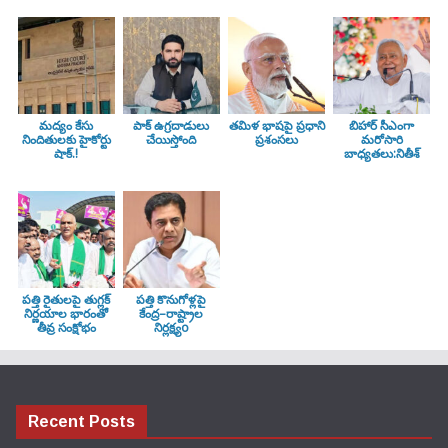
మద్యం కేసు
పాక్ ఉగ్రదాడులు
తమిళ భాషపై ప్రధాని
బిహార్ సీఎంగా
నిందితులకు హైకోర్టు
చేయిస్తోంది
ప్రశంసలు
మరోసారి
షాక్.!
బాధ్యతలు:నితీశ్
పత్తి రైతులపై తుగ్లక్‌
పత్తి కొనుగోళ్లపై
నిర్ణయాల భారంతో
కేంద్ర–రాష్ట్రాల
తీవ్ర సంక్షోభం
నిర్లక్ష్యo
Recent Posts