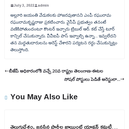
July 3, 2022
admin
అల్లూరి జయంతి వేడుకలకు హాజరవుతానని ఎంపీ రఘురామ
రఘురామకృష్ణరాజు ప్రకటించారు. వైసీపీ ప్రభుత్వం తనంటే
వణికిపోతుందంటూ కౌంటర్ ఇచ్చారు ట్రిబుల్ ఆర్. కట్ చేస్తే టూర్
కాన్సిల్ చేసుకున్నారు. వీవీఐపీ పాస్ ఇవ్వాల్సి ఉన్నా… ఇవ్వలేదని
తన మద్దతుదారులను అరెస్ట్ చేశారని పర్యటన రద్దు చేసుకున్నట్లు
తెలుస్తోంది.
బీజేపీ అధికారంలోకి వచ్చే 20వ రాష్ట్రం తెలంగాణ-ఈటల
సోషల్ పోస్టులు పెడితే అరెస్టులా…
You May Also Like
తెలుగుదేశం, జనసేన పార్టీల జాయింట్ యాక్షన్ కమిటీ…