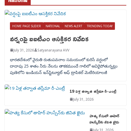
National
HOME PAGE SLIDER
NATIONAL
NEWS ALERT
TRENDING TODAY
వర్షంపై ఐఐటీఎం ఆసక్తికర నివేదిక
July 31, 2026
Satyanarayana AVV
భారతదేశంలో నైరుతి రుతుపవనాల సమయంలో కురిసే వర్షంలో
దాదాపు 25 శాతం నీరు నేలను తాకకముందే గాలిలో ఆవిరైపోతున్నట్లు
పుణెలోని ఇండియన్ ఇన్‌స్టిట్యూట్ ఆఫ్ ట్రాపికల్ మెటీరియాలజీ
19 ఏళ్ల తర్వాత తస్లీమా రీ-ఎంట్రీ
July 31, 2026
హత్య కేసులో తాహిర్
హుస్సేన్‌కు జీవిత ఖైదు
July 31, 2026