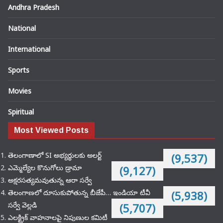
Andhra Pradesh
National
International
Sports
Movies
Spiritual
Most Viewed Posts
తెలంగాణాలో SI అభ్యర్థులకు అలర్ట్
(9,537)
ఎమ్మెల్యేల కొనుగోలు డ్రామా
(9,127)
అక్షరసత్యమవుతున్న ఆరా సర్వే
తెలంగాణలో దూసుకుపోతున్న బీజేపీ… ఇండియా టీవీ
(5,938)
సర్వే వెల్లడి
(5,707)
ఎలక్ట్రిక్‌ వాహనాలపై నిపుణుల కమిటీ