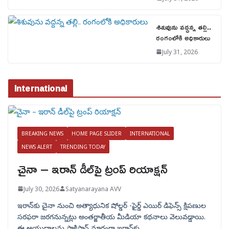
శిశువును వద్దన్న తల్లి..
రంగంలోకి అధికారులు
July 31, 2026
International
BREAKING NEWS
HOME PAGE SLIDER
INTERNATIONAL
NEWS ALERT
TRENDING TODAY
చైనా – ఇరాన్ డీల్‌పై ట్రంప్ రియాక్షన్
July 30, 2026
Satyanarayana AVV
ఇరాన్‌కు చైనా నుంచి అత్యాధునిక షోల్డర్‌ -ఫైర్డ్ ఎయిర్ డిఫెన్స్ క్షిపణుల
సరఫరా జరగనున్నట్లు అంతర్జాతీయ మీడియా కథనాలు వెలువడ్డాయి.
ఈ ఆయుధాలను పాకిస్థాన్‌ మార్గంగా ఇరాన్‌కు