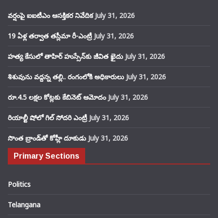
వర్షంపై ఐఐటీఎం ఆసక్తికర నివేదిక
July 31, 2026
19 ఏళ్ల తర్వాత తస్లీమా రీ-ఎంట్రీ
July 31, 2026
హత్య కేసులో తాహిర్ హుస్సేన్‌కు జీవిత ఖైదు
July 31, 2026
శిశువును వద్దన్న తల్లి.. రంగంలోకి అధికారులు
July 31, 2026
రూ.4.5 లక్షల కోట్లకు కేబినెట్ ఆమోదం
July 31, 2026
రియాల్టీ షోలో గిల్ సోదరి ఎంట్రీ
July 31, 2026
సొంత బ్రాండ్‌తో కోహ్లీ దూకుడు
July 31, 2026
Primary Sections
Politics
Telangana