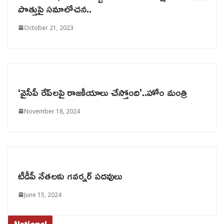
పొత్తుపై సమాలోచన..
October 21, 2023
‘వైసీపీ రేప్‌లపై రాజకీయాలు చేస్తోంది’..హోం మంత్రి
November 18, 2024
టీడీపీ నేతలకు గవర్నర్ పదవులు
June 15, 2024