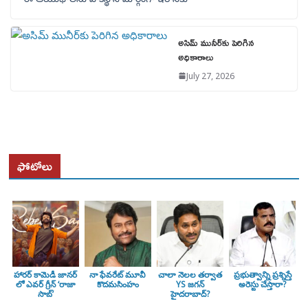
అసిమ్ మునీర్‌కు పెరిగిన
అధికారాలు
July 27, 2026
ఫోటోలు
హారర్ కామెడీ జానర్
నా ఫేవరేట్ మూవీ
చాలా నెలల తర్వాత
ప్రభుత్వాన్ని ప్రశ్నిస్తే
లో ఎవర్ గ్రీన్ ‘రాజా
కొదమసింహం
YS జగన్
అరెస్టు చేస్తారా?
సాబ్’
హైదరాబాద్?