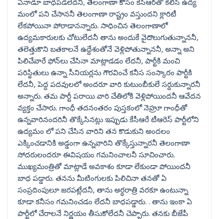
ఏనాడూ బాధపడలేదనీ, తెలంగాణా కోసం కేసీఆర్‌తో కలిసి ఉద్య
మంలో పని చేసాననీ తెలంగాణా రాష్ట్రం వస్తుందని క్లారిటీ
లేకపోయినా పోరాడానన్నారు. సాధించిన తెలంగాణాలో
ఉద్యమకారులకు చోటులేదనీ తాను అందుకే వైదొలుగుతున్నాననీ,
తలెత్తుకొని బతకాలనే ఉద్దేశంతోనే వెళ్లిపోతున్నాననీ, అన్నా అని
పిలిచేవారే ఫోన్‌లు చేసినా మాట్లాడడం లేదనీ, పార్టీకి మంచి
పరిస్థితులు ఉన్నా సీనియర్లను గౌరవించే కనీస సంస్కారం పార్టీకి
లేదనీ, పెద్ద పదవులలో అందరూ వారి కుటుంబీకులే సర్దుకున్నారనీ
అన్నారు. తమ పార్టీ పరాయి వారి చేతిలోకి వెళ్లిపోయిందనీ ఆవేదన
వ్యక్తం చేసారు. గాంధీ తదనంతరం పుస్తకంలో నెహ్రూ గాంధీతో
ఉన్నవారినందరినీ తొక్కేసినట్లు ఇప్పుడు కేసీఆరే టీఆరెస్ పార్టీలోని
ఉద్యమం లో పని చేసిన వారిని తన కొడుకుని అందలం
ఎక్కించడానికి అడ్డంగా ఉన్నవారిని తొక్కేస్తున్నారనీ తెలంగాణా
సోదరులందరూ ఈవిషయం గమనించాలనీ సూచించారు.
ముఖ్యమంత్రితో మాట్లాడే అవకాశం కూడా లేకుండా పోయిందనీ
బాధ పడ్డారు. తనను మీటింగులకు పిలిచినా తనతో ఏ
సంప్రదింపులూ జరపట్లేదనీ, తాను అర్ధరాత్రి వరకూ ఉంటున్నా
కూడా కనీసం గమనించడం లేదనీ బాధపడ్డారు. . తాను ఇంకా ఏ
పార్టీలో చేరాలనే నిర్ణయం తీసుకోలేదనీ చెప్పారు. తనకు బీజేపీ