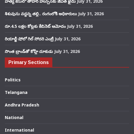
హత్య కేసులో తాహిర్ హుస్సేన్‌కు జీవిత ఖైదు
July 31, 2026
శిశువును వద్దన్న తల్లి.. రంగంలోకి అధికారులు
July 31, 2026
రూ.4.5 లక్షల కోట్లకు కేబినెట్ ఆమోదం
July 31, 2026
రియాల్టీ షోలో గిల్ సోదరి ఎంట్రీ
July 31, 2026
సొంత బ్రాండ్‌తో కోహ్లీ దూకుడు
July 31, 2026
Primary Sections
Politics
Telangana
Andhra Pradesh
National
International