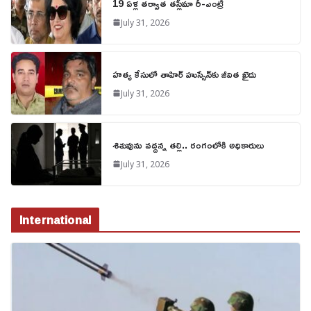
19 ఏళ్ల తర్వాత తస్లీమా రీ-ఎంట్రీ
July 31, 2026
హత్య కేసులో తాహిర్ హుస్సేన్‌కు జీవిత ఖైదు
July 31, 2026
శిశువును వద్దన్న తల్లి.. రంగంలోకి అధికారులు
July 31, 2026
International