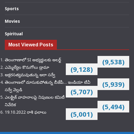
Sports
Movies
Spiritual
Most Viewed Posts
తెలంగాణాలో SI అభ్యర్థులకు అలర్ట్
(9,538)
ఎమ్మెల్యేల కొనుగోలు డ్రామా
(9,128)
అక్షరసత్యమవుతున్న ఆరా సర్వే
తెలంగాణలో దూసుకుపోతున్న బీజేపీ… ఇండియా టీవీ
(5,939)
సర్వే వెల్లడి
(5,707)
ఎలక్ట్రిక్‌ వాహనాలపై నిపుణుల కమిటీ
నివేదిక
(5,494)
19.10.2022 రాశి ఫలాలు
(5,001)