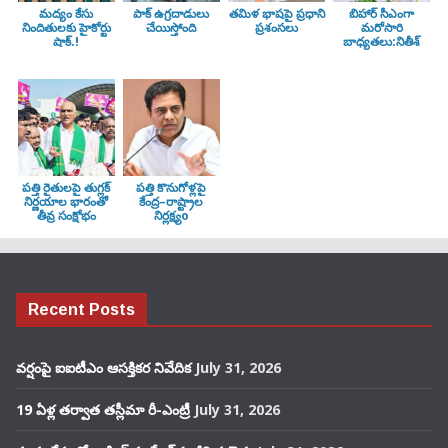
మద్యం కేసు
పాక్ ఉగ్రదాడులు
తమిళ భాషపై ప్రధాని
బిహార్ సీఎంగా
నిందితులకు హైకోర్టు
చేయిస్తోంది
ప్రశంసలు
మరోసారి
షాక్.!
బాధ్యతలు:నితీశ్
పత్తి రైతులపై తుగ్లక్‌
పత్తి కొనుగోళ్లపై
నిర్ణయాల భారంతో
కేంద్ర–రాష్ట్రాల
తీవ్ర సంక్షోభం
నిర్లక్ష్యo
Recent Posts
వర్షంపై ఐఐటీఎం ఆసక్తికర నివేదిక
July 31, 2026
19 ఏళ్ల తర్వాత తస్లీమా రీ-ఎంట్రీ
July 31, 2026