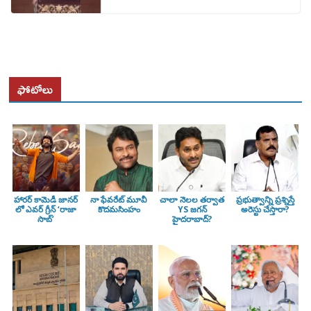
ఫోటోలు
హారర్ కామెడీ జానర్
నా ఫేవరేట్ మూవీ
చాలా నెలల తర్వాత
ప్రభుత్వాన్ని ప్రశ్నిస్తే
లో ఎవర్ గ్రీన్ ‘రాజా
కొదమసింహం
YS జగన్
అరెస్టు చేస్తారా?
సాబ్’
హైదరాబాద్?