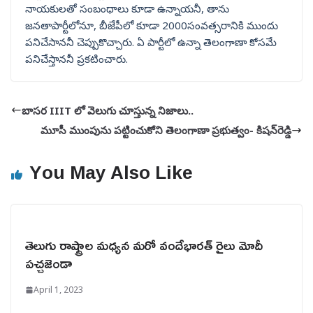
నాయకులతో సంబంధాలు కూడా ఉన్నాయనీ, తాను
జనతాపార్టీలోనూ, బీజేపీలో కూడా 2000సంవత్సరానికి ముందు
పనిచేసాననీ చెప్పుకొచ్చారు. ఏ పార్టీలో ఉన్నా తెలంగాణా కోసమే
పనిచేస్తాననీ ప్రకటించారు.
బాసర IIIT లో వెలుగు చూస్తున్న నిజాలు..
మూసీ ముంపును పట్టించుకోని తెలంగాణా ప్రభుత్వం- కిషన్‌రెడ్డి
You May Also Like
తెలుగు రాష్ట్రాల మధ్యన మరో వందేభారత్ రైలు మోదీ
పచ్చజెండా
April 1, 2023