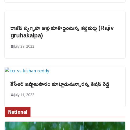
రాజీవ్ స్వగృహ ఇళ్లు మాకొద్దంటున్న కస్టమర్లు (Rajiv
gruhakalpa)
July 29, 2022
కేసీఆర్ ఇష్టానుసారం మాట్లాడుతున్నారన్న కిషన్ రెడ్డి
July 11, 2022
National