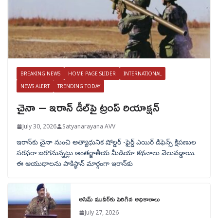
BREAKING NEWS
HOME PAGE SLIDER
INTERNATIONAL
NEWS ALERT
TRENDING TODAY
చైనా – ఇరాన్ డీల్‌పై ట్రంప్ రియాక్షన్
July 30, 2026
Satyanarayana AVV
ఇరాన్‌కు చైనా నుంచి అత్యాధునిక షోల్డర్‌ -ఫైర్డ్ ఎయిర్ డిఫెన్స్ క్షిపణుల
సరఫరా జరగనున్నట్లు అంతర్జాతీయ మీడియా కథనాలు వెలువడ్డాయి.
ఈ ఆయుధాలను పాకిస్థాన్‌ మార్గంగా ఇరాన్‌కు
అసిమ్ మునీర్‌కు పెరిగిన అధికారాలు
July 27, 2026