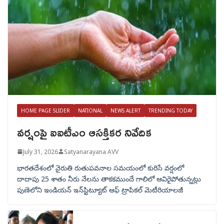
HOME PAGE SLIDER
NATIONAL
NEWS ALERT
TRENDING TODAY
వర్షంపై ఐఐటీఎం ఆసక్తికర నివేదిక
July 31, 2026
Satyanarayana AVV
భారతదేశంలో నైరుతి రుతుపవనాల సమయంలో కురిసే వర్షంలో
దాదాపు 25 శాతం నీరు నేలను తాకకముందే గాలిలో ఆవిరైపోతున్నట్లు
పుణెలోని ఇండియన్ ఇన్‌స్టిట్యూట్ ఆఫ్ ట్రాపికల్ మెటీరియాలజీ