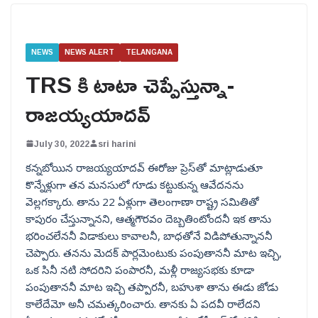
NEWS
NEWS ALERT
TELANGANA
TRS కి టాటా చెప్పేస్తున్నా-
రాజయ్యయాదవ్
July 30, 2022
sri harini
కన్నబోయిన రాజయ్యయాదవ్ ఈరోజు ప్రెస్‌తో మాట్లాడుతూ
కొన్నేళ్లుగా తన మనసులో గూడు కట్టుకున్న ఆవేదనను
వెల్లగక్కారు. తాను 22 ఏళ్లుగా తెలంగాణా రాష్ట్ర సమితితో
కాపురం చేస్తున్నానని, ఆత్మగౌరవం దెబ్బతింటోందనీ ఇక తాను
భరించలేననీ విడాకులు కావాలనీ, బాధతోనే విడిపోతున్నాననీ
చెప్పారు. తనను మెదక్ పార్లమెంటుకు పంపుతాననీ మాట ఇచ్చి,
ఒక సినీ నటి సోదరిని పంపారనీ, మళ్లీ రాజ్యసభకు కూడా
పంపుతాననీ మాట ఇచ్చి తప్పారనీ, బహుశా తాను ఈడు జోడు
కాలేదేమో అనీ చమత్కరించారు. తానకు ఏ పదవీ రాలేదని