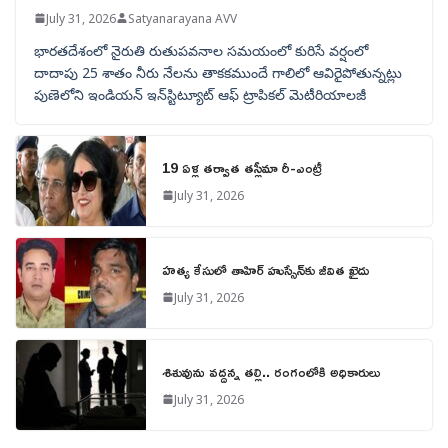
July 31, 2026
Satyanarayana AVV
భారతదేశంలో నైరుతి రుతుపవనాల సమయంలో కురిసే వర్షంలో
దాదాపు 25 శాతం నీరు నేలను తాకకముందే గాలిలో ఆవిరైపోతున్నట్లు
పుణెలోని ఇండియన్ ఇన్‌స్టిట్యూట్ ఆఫ్ ట్రాపికల్ మెటీరియాలజీ
19 ఏళ్ల తర్వాత తస్లీమా రీ-ఎంట్రీ
July 31, 2026
హత్య కేసులో తాహిర్ హుస్సేన్‌కు జీవిత ఖైదు
July 31, 2026
శిశువును వద్దన్న తల్లి.. రంగంలోకి అధికారులు
July 31, 2026