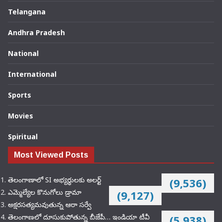
Telangana
Andhra Pradesh
National
International
Sports
Movies
Spiritual
Most Viewed Posts
తెలంగాణాలో SI అభ్యర్థులకు అలర్ట్
(9,536)
ఎమ్మెల్యేల కొనుగోలు డ్రామా
(9,127)
అక్షరసత్యమవుతున్న ఆరా సర్వే
తెలంగాణలో దూసుకుపోతున్న బీజేపీ… ఇండియా టీవీ
(5,938)