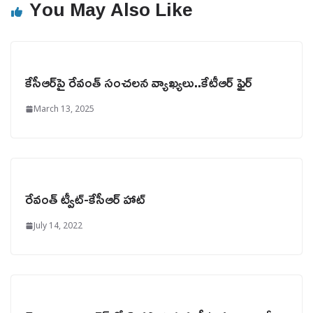
You May Also Like
కేసీఆర్‌పై రేవంత్ సంచలన వ్యాఖ్యలు..కేటీఆర్ ఫైర్
March 13, 2025
రేవంత్ ట్వీట్-కేసీఆర్ హాట్
July 14, 2022