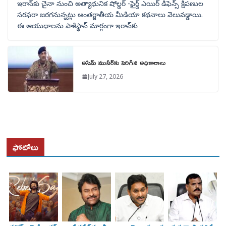
ఇరాన్‌కు చైనా నుంచి అత్యాధునిక షోల్డర్‌ -ఫైర్డ్ ఎయిర్ డిఫెన్స్ క్షిపణుల
సరఫరా జరగనున్నట్లు అంతర్జాతీయ మీడియా కథనాలు వెలువడ్డాయి.
ఈ ఆయుధాలను పాకిస్థాన్‌ మార్గంగా ఇరాన్‌కు
అసిమ్ మునీర్‌కు పెరిగిన అధికారాలు
July 27, 2026
ఫోటోలు