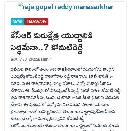
NEWS
TELANGANA
కేసీఆర్ కురుక్షేత్ర యుద్ధానికి
సిద్ధమేనా..? కోమటిరెడ్డి
July 30, 2022
admin
ఇటీవల కాలంలో తెలంగాణ రాజకీయాలలో మునుగోడు కాంగ్రెస్
ఎమ్మెల్యే కోమటిరెడ్డి రాజగోపాల రెడ్డి రాజీనామ హాట్ టాపిక్‌గా
మారింది.ఈ రాజీనామాపై ఇన్ని రోజులు ఎన్నో పుకార్లు షికారు
చేశాయి. ఈ నేపథ్యంలో వీటన్నింటికి స్వస్తి పలికే దిశగా కోమటి రెడ్డి
తన రాజీనామాకి సంబంధించి తాజాగా ఒక కీలక ప్రకటన విడుదల
చేశారు. ఈ ప్రకటనలో ఎన్నో వందల మంది పోరాట యోధుల
ప్రాణత్యాగాలతో..ఆవిర్భవించిన తెలంగాణ రాష్ట్రాన్నికేసీఆర్ తన
కుటుంబ ఆస్తిగా మార్చుకున్నారని కోమటిరెడ్డి
ఆరోపించారు.అంతేకాకుండా తెలంగాణ రాష్ట్రంలో నియంత పాలన