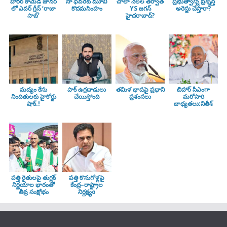
హారర్ కామెడీ జానర్
నా ఫేవరేట్ మూవీ
చాలా నెలల తర్వాత
ప్రభుత్వాన్ని ప్రశ్నిస్తే
లో ఎవర్ గ్రీన్ ‘రాజా
కొదమసింహం
YS జగన్
అరెస్టు చేస్తారా?
సాబ్’
హైదరాబాద్?
మద్యం కేసు
పాక్ ఉగ్రదాడులు
తమిళ భాషపై ప్రధాని
బిహార్ సీఎంగా
నిందితులకు హైకోర్టు
చేయిస్తోంది
ప్రశంసలు
మరోసారి
షాక్.!
బాధ్యతలు:నితీశ్
పత్తి రైతులపై తుగ్లక్‌
పత్తి కొనుగోళ్లపై
నిర్ణయాల భారంతో
కేంద్ర–రాష్ట్రాల
తీవ్ర సంక్షోభం
నిర్లక్ష్యo