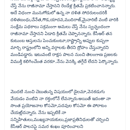
చేస్తే నేను రాజీనామా చేస్తానని రెండేళ్ల క్రితమే ప్రకటించానన్నారు.
అదే విధంగా మునుగోడులో ఉన్న నా దళిత సోదరులందరికీ
దళితబంధు,చేనేత,గౌడ,యాదవ,ముదిరాజ్,మైనారిటీ వంటి వారికి
సంక్షేమ పథకాలు సక్రమంగా అమలు చేస్తే నేను స్వచ్ఛందంగా
రాజీనామా చేస్తానని ఏడాది క్రితమే చెప్పానన్నారు. కేసీఆర్ తన
కుటుంబ ఆస్తులను పెంచుకుంటూ,రాష్ట్రాన్ని అప్పుల కుప్పగా
మార్చి రాష్ట్రంలోని అన్ని వర్గాలకు తీరని ద్రోహం చేస్తున్నారని
మండిపడ్డారు. ఇటువంటి రాక్షస పాలన నుంచి తెలంగాణ ప్రజలకు
విముక్తి కలిగించేంత వరకూ..నేను వెనక్కి తగ్గేదే లేదని పెర్కొన్నారు.
మొదటి నుంచి చెబుతున్న విషయంలో డైలమా,వెనకడుగు
వేయడం వంటివి నా రక్తంలోనే లేవన్నారు.అయితే ఇదంతా నా
సొంత ప్రయోజనాల కోసమో,పదవుల కోసమో ఈ పోరాటం
చేయట్లేదన్నారు. నేను ఇప్పటికే నా
సన్నిహితులు,ముఖ్యనాయకులు,ప్రజాప్రతినిధులతో చర్చించి
కేసీఆర్ పాలనపై సమర శంఖం పూరించాలని