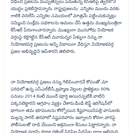
విధించి ప్రజలను ముప్పతిప్పలు పెడుతున్న కేసీఆర్‌పై త్వరలోనే
యుద్దం ప్రకటిస్తానన్నారు. రాష్ట్రప్రజలను ఎన్నికల ముందు వరకు
గాలికి వదిలేసి..ఎన్నికల సమయంలో మాత్రమే పట్టించుకున్నట్లు
నమ్మించి సంక్షేమ పథకాలను అమలు చేసే ఉత్తమ ముఖ్యమంత్రిగా
కేసీఆర్ పేరుగాంచారన్నారు. ముఖ్యంగా మునుగోడు నియోజక
వర్గంపై కక్షగట్టిన కేసీఆర్ మూడున్నర ఏళ్ళుగా నన్ను నా
నియోజకవర్గ ప్రజలను అన్ని విధాలుగా వేధిస్తూ..నియోజకవర్గ
ప్రజల అభివృద్ధిని ఆపేశారని తెలిపారు.
నా నియోజకవర్గ ప్రజలు నన్ను గెలిపించారనే కోపంతో..మా
పరిధిలో ఉన్న ఎస్ఎల్‌బీసీ,బ్రహ్మణ వెల్లంల ప్రాజెక్టులు 90%
పనులు 2014 కంటే ముందే పూర్తి అయినప్పటికీ వాటిని
పక్కనబెట్టారని ఆగ్రహం వ్యక్తం చేశారు.డిండి లిఫ్ట్ ఇరిగేషన్‌లో
భాగంగా తమ భూములను కోల్పోయిన కిష్టరాయినిపల్లి వాసులకు
మల్లన్న సాగర్ తరహాలో నష్టపరిహారం ఇవ్వాలని కోరగా..వారిపై
పోలీసులతో దాడి చేయించి అక్రమంగా కేసులు పెట్టారన్నారు. నా
నియోజక వర్గాన్ని కూడా గజ్వెల్,సిరిసిల్ల,సిద్దిపేట లాగా అభివృద్ది