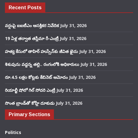
Recent Posts
వర్షంపై ఐఐటీఎం ఆసక్తికర నివేదిక
July 31, 2026
19 ఏళ్ల తర్వాత తస్లీమా రీ-ఎంట్రీ
July 31, 2026
హత్య కేసులో తాహిర్ హుస్సేన్‌కు జీవిత ఖైదు
July 31, 2026
శిశువును వద్దన్న తల్లి.. రంగంలోకి అధికారులు
July 31, 2026
రూ.4.5 లక్షల కోట్లకు కేబినెట్ ఆమోదం
July 31, 2026
రియాల్టీ షోలో గిల్ సోదరి ఎంట్రీ
July 31, 2026
సొంత బ్రాండ్‌తో కోహ్లీ దూకుడు
July 31, 2026
Primary Sections
Politics