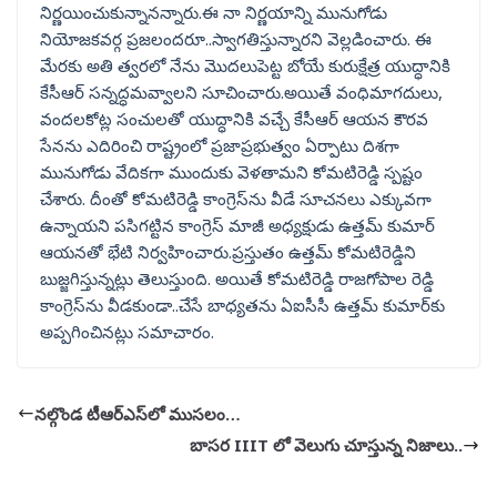
నిర్ణయించుకున్నానన్నారు.ఈ నా నిర్ణయాన్ని మునుగోడు
నియోజకవర్గ ప్రజలందరూ..స్వాగతిస్తున్నారని వెల్లడించారు. ఈ
మేరకు అతి త్వరలో నేను మొదలుపెట్ట బోయే కురుక్షేత్ర యుద్ధానికి
కేసీఆర్ సన్నద్ధమవ్వాలని సూచించారు.అయితే వంధిమాగదులు,
వందలకోట్ల సంచులతో యుద్ధానికి వచ్చే కేసీఆర్ ఆయన కౌరవ
సేనను ఎదిరించి రాష్ట్రంలో ప్రజాప్రభుత్వం ఏర్పాటు దిశగా
మునుగోడు వేదికగా ముందుకు వెళతామని కోమటిరెడ్డి స్పష్టం
చేశారు. దీంతో కోమటిరెడ్డి కాంగ్రెస్‌ను వీడే సూచనలు ఎక్కువగా
ఉన్నాయని పసిగట్టిన కాంగ్రెస్ మాజీ అధ్యక్షుడు ఉత్తమ్ కుమార్
ఆయనతో భేటి నిర్వహించారు.ప్రస్తుతం ఉత్తమ్ కోమటిరెడ్డిని
బుజ్జగిస్తున్నట్లు తెలుస్తుంది. అయితే కోమటిరెడ్డి రాజగోపాల రెడ్డి
కాంగ్రెస్‌ను వీడకుండా..చేసే బాధ్యతను ఏఐసీసీ ఉత్తమ్ కుమార్‌కు
అప్పగించినట్లు సమాచారం.
నల్గొండ టీఆర్ఎస్‌లో ముసలం…
బాసర IIIT లో వెలుగు చూస్తున్న నిజాలు..