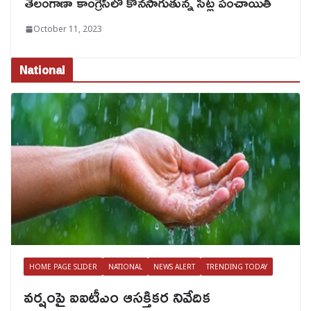
తెలంగాణా కాంగ్రెస్‌లో కొనసాగుతున్న సీట్ల పంచాయితీ
October 11, 2023
National
HOME PAGE SLIDER
NATIONAL
NEWS ALERT
TRENDING TODAY
వర్షంపై ఐఐటీఎం ఆసక్తికర నివేదిక