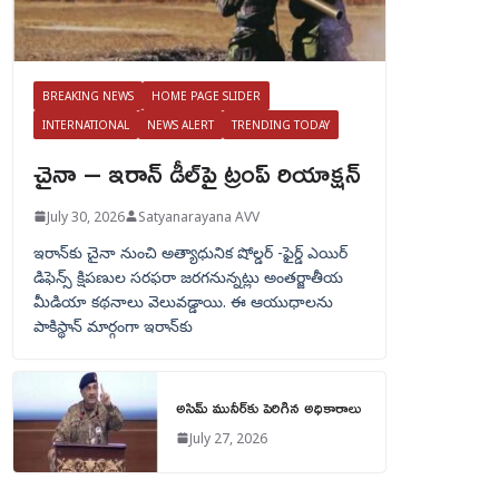
BREAKING NEWS
HOME PAGE SLIDER
INTERNATIONAL
NEWS ALERT
TRENDING TODAY
చైనా – ఇరాన్ డీల్‌పై ట్రంప్ రియాక్షన్
July 30, 2026
Satyanarayana AVV
ఇరాన్‌కు చైనా నుంచి అత్యాధునిక షోల్డర్‌ -ఫైర్డ్ ఎయిర్
డిఫెన్స్ క్షిపణుల సరఫరా జరగనున్నట్లు అంతర్జాతీయ
మీడియా కథనాలు వెలువడ్డాయి. ఈ ఆయుధాలను
పాకిస్థాన్‌ మార్గంగా ఇరాన్‌కు
అసిమ్ మునీర్‌కు పెరిగిన అధికారాలు
July 27, 2026