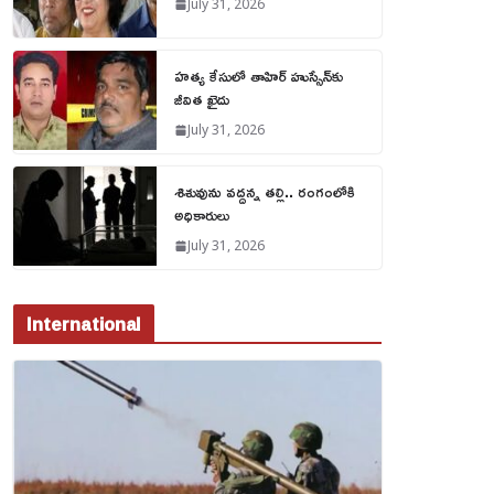
July 31, 2026
హత్య కేసులో తాహిర్ హుస్సేన్‌కు
జీవిత ఖైదు
July 31, 2026
శిశువును వద్దన్న తల్లి.. రంగంలోకి
అధికారులు
July 31, 2026
International