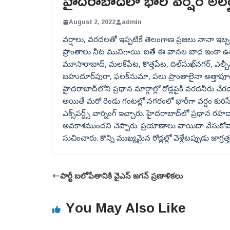
హైదరాబాద్‌లో భారీ వర్షం అలర్ట
August 2, 2022
admin
వర్షాలు, వరదలతో ఇప్పటికే తెలంగాణ ప్రజలు నానా ఇబ
ప్రాంతాలు నీట మునిగాయి. ఐతే ఈ వానల బాధ ఇంకా ఉంది
మూసారాబాద్, మలక్‌పేట, కొత్తపేట, దిల్‌సుఖ్‌నగర్, ఎల్బ
బహుదూర్‌పురా, ఫలక్‌నుమా, పలు ప్రాంతాలైనా అత్తాపూర
హైదరాబాద్‌లోని ప్రధాన మార్గాల్లో రోడ్లపైకి వరదనీరు చేర
అయితే మరో రెండు గంటల్లో నగరంలో భారీగా వర్షం కుర
ఎక్స్‌పర్ట్స్ వార్నింగ్ ఇచ్చారు. హైదరాబాద్‌లో ప్రధాన రహ
అవకాశముందని చెప్పారు. ప్రయాణాలు వాయిదా వేసుకోవాలన
సుచించారు. కొన్ని ముఖ్యమైన రోడ్లల్లో వెళ్లేటప్పుడు జాగ్రత్
పార్టీ బలోపేతానికి వైఎస్ జగన్ ప్రణాళికలు
You May Also Like