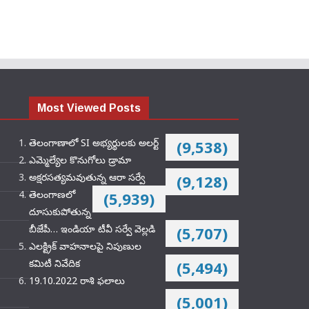
Most Viewed Posts
తెలంగాణాలో SI అభ్యర్థులకు అలర్ట్
(9,538)
ఎమ్మెల్యేల కొనుగోలు డ్రామా
అక్షరసత్యమవుతున్న ఆరా సర్వే
(9,128)
తెలంగాణలో
(5,939)
దూసుకుపోతున్న
బీజేపీ… ఇండియా టీవీ సర్వే వెల్లడి
(5,707)
ఎలక్ట్రిక్‌ వాహనాలపై నిపుణుల
కమిటీ నివేదిక
(5,494)
19.10.2022 రాశి ఫలాలు
(5,001)