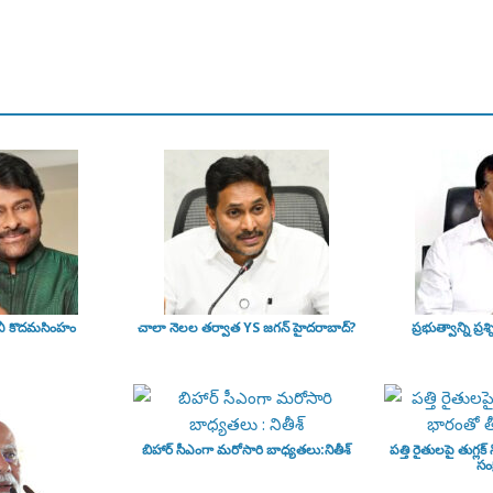
వీ కొదమసింహం
చాలా నెలల తర్వాత YS జగన్ హైదరాబాద్?
ప్రభుత్వాన్ని ప్రశ్న
బిహార్ సీఎంగా మరోసారి బాధ్యతలు:నితీశ్
పత్తి రైతులపై తుగ్లక్
సంక