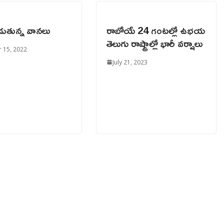
డుతున్న వానలు
రాబోయే 24 గంటల్లో ఉభయ
తెలుగు రాష్ట్రాల్లో భారీ వర్షాలు
 15, 2022
July 21, 2023