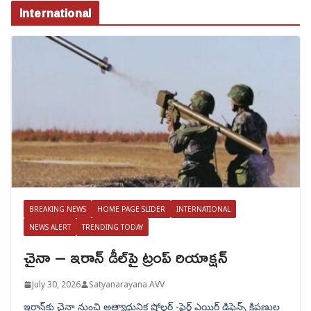
International
BREAKING NEWS
HOME PAGE SLIDER
INTERNATIONAL
NEWS ALERT
TRENDING TODAY
చైనా – ఇరాన్ డీల్‌పై ట్రంప్ రియాక్షన్
July 30, 2026
Satyanarayana AVV
ఇరాన్‌కు చైనా నుంచి అత్యాధునిక షోల్డర్‌ -ఫైర్డ్ ఎయిర్ డిఫెన్స్ క్షిపణుల