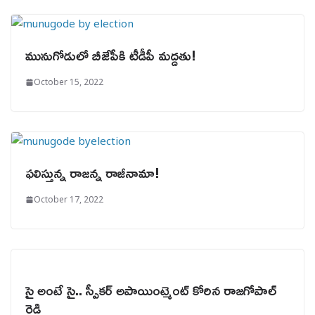
మునుగోడులో బీజేపీకి టీడీపీ మద్దతు!
October 15, 2022
ఫలిస్తున్న రాజన్న రాజీనామా!
October 17, 2022
సై అంటే సై.. స్పీకర్ అపాయింట్మెంట్ కోరిన రాజగోపాల్
రెడ్డి