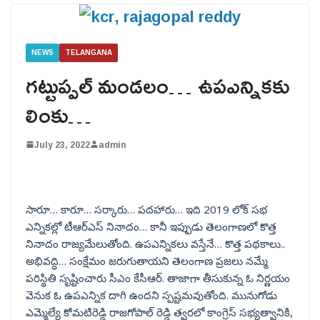
NEWS
TELANGANA
గట్టుప్పల్ మండలం… ఉపఎన్నికకు
లింకు…
July 23, 2022
admin
సారూ… కారూ… సర్కారు… పదహారు… ఇది 2019 లోక్ సభ
ఎన్నికల్లో టీఆర్ఎస్ నినాదం… కానీ ఇప్పుడు తెలంగాణలో కొత్త
నినాదం రాజ్యమేలుతోంది. ఉపఎన్నికలు వస్తేనే… కొత్త పథకాలు..
అభివద్ధి… సంక్షేమం జరుగుతాయని తెలంగాణ ప్రజలు నమ్మే
పరిస్థితి సృష్టించారు సీఎం కేసీఆర్. తాజాగా తీసుకున్న ఓ నిర్ణయం
వెనుక ఓ ఉపఎన్నిక దాగి ఉందని స్పష్టమవుతోంది. మునుగోడు
ఎమ్మెల్యే కోమటిరెడ్డి రాజగోపాల్ రెడ్డి త్వరలో కాంగ్రెస్ సభ్యత్వానికి,