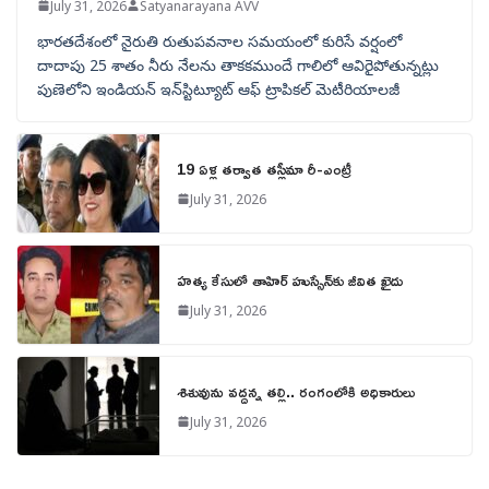
July 31, 2026
Satyanarayana AVV
భారతదేశంలో నైరుతి రుతుపవనాల సమయంలో కురిసే వర్షంలో
దాదాపు 25 శాతం నీరు నేలను తాకకముందే గాలిలో ఆవిరైపోతున్నట్లు
పుణెలోని ఇండియన్ ఇన్‌స్టిట్యూట్ ఆఫ్ ట్రాపికల్ మెటీరియాలజీ
19 ఏళ్ల తర్వాత తస్లీమా రీ-ఎంట్రీ
July 31, 2026
హత్య కేసులో తాహిర్ హుస్సేన్‌కు జీవిత ఖైదు
July 31, 2026
శిశువును వద్దన్న తల్లి.. రంగంలోకి అధికారులు
July 31, 2026