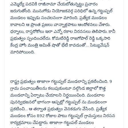
ఎమ్మెల్యే పదవికి రాజీనామా చేయబోతున్నట్టు ప్రచారం
జరుగుతోంది. మునుగోడు నియోజకవర్గ పరిధిలో ఉన్న గట్టుప్పల్
మండలం ఇప్పుడు సంచలనంగా మారింది. ప్రత్యేక మండలం
కావాలని ఆ ప్రాంత ప్రజలు చాన్నాళ్లపాటు ఆందోళనలు చేశారు.
ధర్నాలు, రాస్తరోకోలు ఇలా ఎన్నో రకాల నిరనసలు తెలిపారు. కానీ
ప్రభుత్వం స్పందించలేదు. కోమటిరెడ్డి రాజగోపాల్ రెడ్డి ఒక్కసారి
కేంద్ర హోం మంత్రి అమిత్ షాతో భేటీ కావడంతో… సిట్యువేషన్
మారిపోయింది.
రాష్ట్ర ప్రభుత్వం తాజాగా గట్టుప్పల్ మండలాన్ని ప్రకటించింది. 9
గ్రామ పంచాయితీలను కలుపుకుంటూ నల్గొండ జిల్లాలో కొత్త
మండలాన్ని ఏర్పాటు చేయాలని నిర్ణయించింది. మండలాల
పునర్విభజనలో భాగంగా ఆప్పట్లో గట్టుప్పల్ ను మండలంగా
ప్రకటించి… ఆ తర్వాత ప్రభుత్వం వెనకడుగు వేసింది. ప్రత్యేక
మండలం కోసం 892 రోజుల పాటు గట్టుప్పల్ గ్రామస్తులు నిరసన
కార్యక్రమాలు చేపట్టారు. తాజాగా గట్టుపల్ మండలం