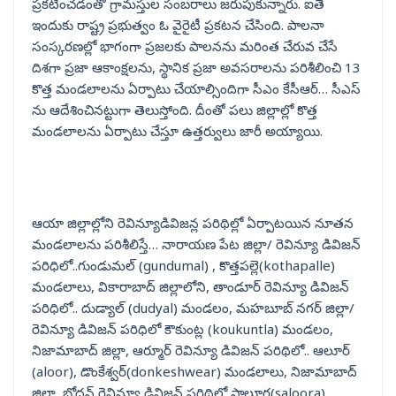
ప్రకటించడంతో గ్రామస్తుల సంబరాలు జరుపుకున్నారు. ఐతే
ఇందుకు రాష్ట్ర ప్రభుత్వం ఓ వైరైటీ ప్రకటన చేసింది. పాలనా
సంస్కరణల్లో భాగంగా ప్రజలకు పాలనను మరింత చేరువ చేసే
దిశగా ప్రజా ఆకాంక్షలను, స్థానిక ప్రజా అవసరాలను పరిశీలించి 13
కొత్త మండలాలను ఏర్పాటు చేయాల్సిందిగా సీఎం కేసీఆర్… సీఎస్
ను ఆదేశించినట్టుగా తెలుస్తోంది. దీంతో పలు జిల్లాల్లో కొత్త
మండలాలను ఏర్పాటు చేస్తూ ఉత్తర్వులు జారీ అయ్యాయి.
ఆయా జిల్లాల్లోని రెవిన్యూడివిజన్ల పరిథిల్లో ఏర్పాటయిన నూతన
మండలాలను పరిశీలిస్తే… నారాయణ పేట జిల్లా/ రెవిన్యూ డివిజన్
పరిధిలో..గుండుమల్ (gundumal) , కొత్తపల్లె(kothapalle)
మండలాలు, వికారాబాద్ జిల్లాలోని, తాండూర్ రెవిన్యూ డివిజన్
పరిధిలో.. దుడ్యాల్ (dudyal) మండలం, మహబూబ్ నగర్ జిల్లా/
రెవిన్యూ డివిజన్ పరిధిలో కౌకుంట్ల (koukuntla) మండలం,
నిజామాబాద్ జిల్లా, ఆర్మూర్ రెవిన్యూ డివిజన్ పరిథిలో.. ఆలూర్
(aloor), డొంకేశ్వర్(donkeshwear) మండలాలు, నిజామాబాద్
జిల్లా, బోధన్ రెవిన్యూ డివిజన్ పరిథిలో సాలూర(saloora)