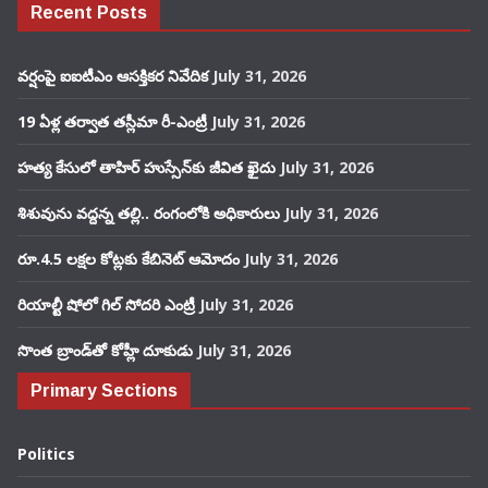
Recent Posts
వర్షంపై ఐఐటీఎం ఆసక్తికర నివేదిక
July 31, 2026
19 ఏళ్ల తర్వాత తస్లీమా రీ-ఎంట్రీ
July 31, 2026
హత్య కేసులో తాహిర్ హుస్సేన్‌కు జీవిత ఖైదు
July 31, 2026
శిశువును వద్దన్న తల్లి.. రంగంలోకి అధికారులు
July 31, 2026
రూ.4.5 లక్షల కోట్లకు కేబినెట్ ఆమోదం
July 31, 2026
రియాల్టీ షోలో గిల్ సోదరి ఎంట్రీ
July 31, 2026
సొంత బ్రాండ్‌తో కోహ్లీ దూకుడు
July 31, 2026
Primary Sections
Politics