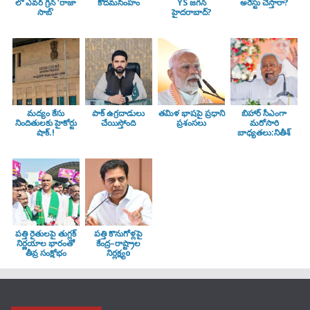
లో ఎవర్ గ్రీన్ ‘రాజా
కొదమసింహం
YS జగన్
అరెస్టు చేస్తారా?
సాబ్’
హైదరాబాద్?
మద్యం కేసు
పాక్ ఉగ్రదాడులు
తమిళ భాషపై ప్రధాని
బిహార్ సీఎంగా
నిందితులకు హైకోర్టు
చేయిస్తోంది
ప్రశంసలు
మరోసారి
షాక్.!
బాధ్యతలు:నితీశ్
పత్తి రైతులపై తుగ్లక్‌
పత్తి కొనుగోళ్లపై
నిర్ణయాల భారంతో
కేంద్ర–రాష్ట్రాల
తీవ్ర సంక్షోభం
నిర్లక్ష్యo