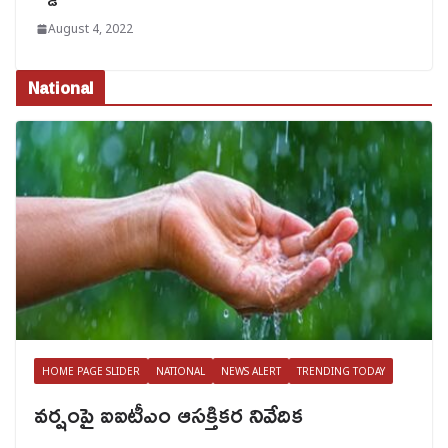
August 4, 2022
National
HOME PAGE SLIDER
NATIONAL
NEWS ALERT
TRENDING TODAY
వర్షంపై ఐఐటీఎం ఆసక్తికర నివేదిక