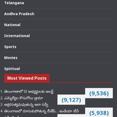
Telangana
Andhra Pradesh
National
International
Sports
Movies
Spiritual
Most Viewed Posts
తెలంగాణాలో SI అభ్యర్థులకు అలర్ట్
(9,536)
ఎమ్మెల్యేల కొనుగోలు డ్రామా
(9,127)
అక్షరసత్యమవుతున్న ఆరా సర్వే
తెలంగాణలో దూసుకుపోతున్న బీజేపీ… ఇండియా టీవీ
(5,938)