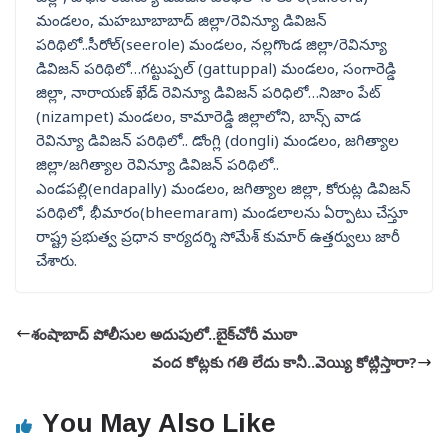
మండలం, మహబూబాబాద్ జిల్లా/రెవిన్యూ డివిజన్
పరిథిలో..సీరోల్(seerole) మండలం, నల్లగొండ జిల్లా/రెవిన్యూ
డివిజన్ పరిథిలో…గట్టుప్పల్ (gattuppal) మండలం, సంగారెడ్డి
జిల్లా, నారాయణ్ ఖేడ్ రెవిన్యూ డివిజన్ పరిధిలో…నిజాం పేట్
(nizampet) మండలం, కామారెడ్డి జిల్లాలోని, బాన్స్ వాడ
రెవిన్యూ డివిజన్ పరిథిలో.. డోంగ్లి (dongli) మండలం, జగిత్యాల
జిల్లా/జగిత్యాల రెవిన్యూ డివిజన్ పరిథిలో..
ఎండపల్లి(endapally) మండలం, జగిత్యాల జిల్లా, కోరుట్ల డివిజన్
పరిథిలో, భీమారం(bheemaram) మండలాలను ఏర్పాటు చేస్తూ
రాష్ట్ర ప్రభుత్వ ప్రధాన కార్యదర్శి సోమేశ్ కుమార్ ఉత్తర్వులు జారీ
చేశారు.
శంషాబాద్ పోలీసుల అదుపులో..బైక్‌చోరీ ముఠా
వంద కోట్లకు గతి లేదు కానీ..వెయ్యి కోట్లిస్తారా?
You May Also Like