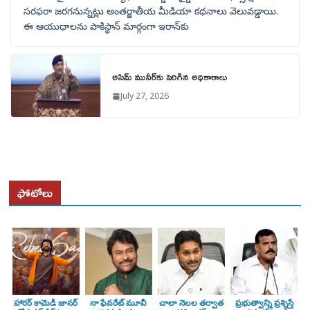
సరఫరా జరగనున్నట్లు అంతర్జాతీయ మీడియా కథనాలు వెలువడ్డాయి.
ఈ ఆయుధాలను పాకిస్థాన్‌ మార్గంగా ఇరాన్‌కు
అసిమ్ మునీర్‌కు పెరిగిన అధికారాలు
July 27, 2026
ఫోటోలు
హారర్ కామెడీ జానర్
నా ఫేవరేట్ మూవీ
చాలా నెలల తర్వాత
ప్రభుత్వాన్ని ప్రశ్నిస్తే