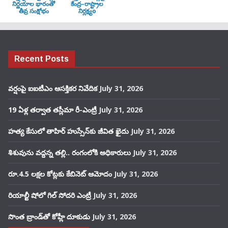
నిర్ణయాల భారంతో
కేంద్ర–రాష్ట్రాల
తీవ్ర సంక్షోభం
నిర్లక్ష్యo
Recent Posts
వర్షంపై ఐఐటీఎం ఆసక్తికర నివేదిక
July 31, 2026
19 ఏళ్ల తర్వాత తస్లీమా రీ-ఎంట్రీ
July 31, 2026
హత్య కేసులో తాహిర్ హుస్సేన్‌కు జీవిత ఖైదు
July 31, 2026
శిశువును వద్దన్న తల్లి.. రంగంలోకి అధికారులు
July 31, 2026
రూ.4.5 లక్షల కోట్లకు కేబినెట్ ఆమోదం
July 31, 2026
రియాల్టీ షోలో గిల్ సోదరి ఎంట్రీ
July 31, 2026
సొంత బ్రాండ్‌తో కోహ్లీ దూకుడు
July 31, 2026