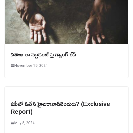
విశాఖ లా స్టూడెంట్ పై గ్యాంగ్ రేప్‌
November 19, 2024
ఏపీలో ఓటేసే హైదరాబాదీలెందురు? (Exclusive
Report)
May 8, 2024