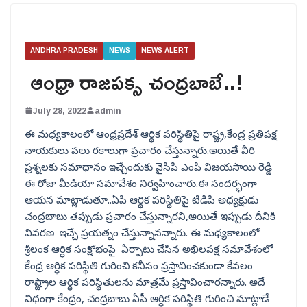
ANDHRA PRADESH
NEWS
NEWS ALERT
ఆంధ్రా రాజపక్స చంద్రబాబే..!
July 28, 2022
admin
ఈ మధ్యకాలంలో ఆంధ్రప్రదేశ్ ఆర్ధిక పరిస్థితిపై రాష్ట్ర,కేంద్ర ప్రతిపక్ష
నాయకులు పలు రకాలుగా ప్రచారం చేస్తున్నారు.అయితే వీరి
ప్రశ్నలకు సమాధానం ఇచ్చేందుకు వైసీపీ ఎంపీ విజయసాయి రెడ్డి
ఈ రోజు మీడియా సమావేశం నిర్వహించారు.ఈ సందర్భంగా
ఆయన మాట్లాడుతూ..ఏపీ ఆర్ధిక పరిస్థితిపై టీడీపీ అధ్యక్షుడు
చంద్రబాబు తప్పుడు ప్రచారం చేస్తున్నారని,అయితే ఇప్పుడు దీనికి
వివరణ ఇచ్చే ప్రయత్నం చేస్తున్నానన్నారు. ఈ మధ్యకాలంలో
శ్రీలంక ఆర్ధిక సంక్షోభంపై ఏర్పాటు చేసిన అఖిలపక్ష సమావేశంలో
కేంద్ర ఆర్ధిక పరిస్థితి గురించి కనీసం ప్రస్తావించకుండా కేవలం
రాష్ట్రాల ఆర్ధిక పరిస్థితులను మాత్రమే ప్రస్తావించారన్నారు. అదే
విధంగా కేంద్రం, చంద్రబాబు ఏపీ ఆర్ధిక పరిస్థితి గురించి మాట్లాడే