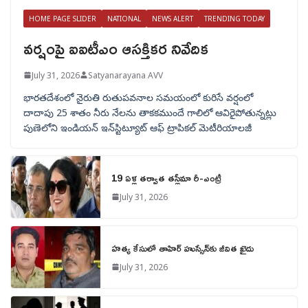
HOME PAGE SLIDER
NATIONAL
NEWS ALERT
TRENDING TODAY
వర్షంపై ఐఐటీఎం ఆసక్తికర నివేదిక
July 31, 2026
Satyanarayana AVV
భారతదేశంలో నైరుతి రుతుపవనాల సమయంలో కురిసే వర్షంలో
దాదాపు 25 శాతం నీరు నేలను తాకకముందే గాలిలో ఆవిరైపోతున్నట్లు
పుణెలోని ఇండియన్ ఇన్‌స్టిట్యూట్ ఆఫ్ ట్రాపికల్ మెటీరియాలజీ
19 ఏళ్ల తర్వాత తస్లీమా రీ-ఎంట్రీ
July 31, 2026
హత్య కేసులో తాహిర్ హుస్సేన్‌కు జీవిత ఖైదు
July 31, 2026