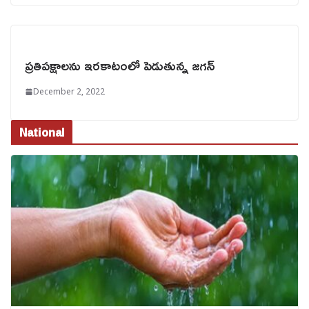
ప్రతిపక్షాలను ఇరకాటంలో పెడుతున్న జగన్
December 2, 2022
National