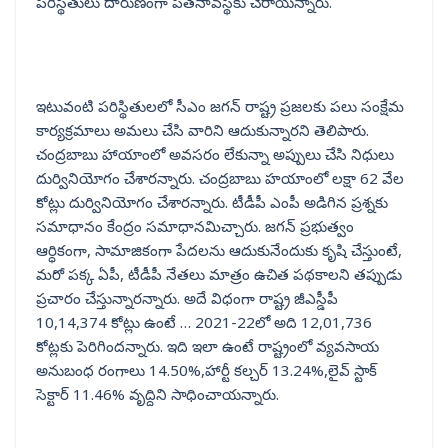
పరిస్థితులు దారుణంగా పతనావస్థకు చేరాయన్నారు.
ఇటువంటి పరిస్థితులలో సీఎం జగన్ రాష్ట్ర ప్రజలకు పలు సంక్షేమ
కార్యక్రమాలు అమలు చేసి వారిని ఆదుకున్నారని తెలిపారు.
చంద్రబాబు హాయాంలో అవసరం లేకున్నా అప్పులు చేసి నిధులు
దుర్వినియోగం చేశారన్నారు. చంద్రబాబు హయాంలో లక్షా 62 వేల
కోట్లు దుర్వినియోగం చేశారన్నారు. టీడీపీ ఎంపీ అడిగిన ప్రశ్నకు
సమాధానం కేంద్రం సమాధానమిచ్చారు. జగన్ ప్రభుత్వం
ఆర్ధికంగా, సామాజికంగా పేదలను ఆదుకునేందుకు కృషి చేస్తుంటే,
మరో పక్క ఏపీ, టీడీపీ నేతలు మాత్రం ఉచిత పథకాలని తప్పుడు
ప్రచారం చేస్తున్నారన్నారు. అదే విధంగా రాష్ట్ర జీఎస్డీపీ
10,14,374 కోట్లు ఉంటే … 2021-22లో అది 12,01,736
కోట్లకు పెరిగిందన్నారు. ఇది ఇలా ఉంటే రాష్ట్రంలో వ్యవసాయ
అనుబంధ రంగాలు 14.50%,హార్టీ కల్చర్ 13.24%,లైవ్ స్టాక్
సెక్టార్ 11.46% వృద్దిని సాధించాయన్నారు.