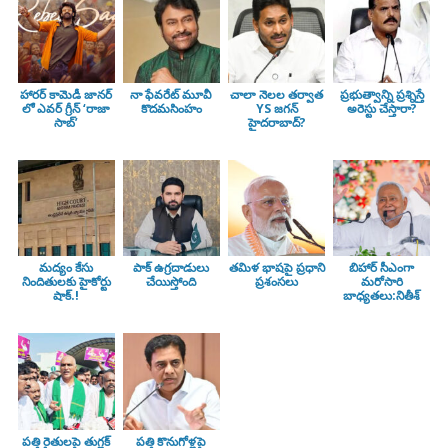
హారర్ కామెడీ జానర్
నా ఫేవరేట్ మూవీ
చాలా నెలల తర్వాత
ప్రభుత్వాన్ని ప్రశ్నిస్తే
లో ఎవర్ గ్రీన్ ‘రాజా
కొదమసింహం
YS జగన్
అరెస్టు చేస్తారా?
సాబ్’
హైదరాబాద్?
మద్యం కేసు
పాక్ ఉగ్రదాడులు
తమిళ భాషపై ప్రధాని
బిహార్ సీఎంగా
నిందితులకు హైకోర్టు
చేయిస్తోంది
ప్రశంసలు
మరోసారి
షాక్.!
బాధ్యతలు:నితీశ్
పత్తి రైతులపై తుగ్లక్‌
పత్తి కొనుగోళ్లపై