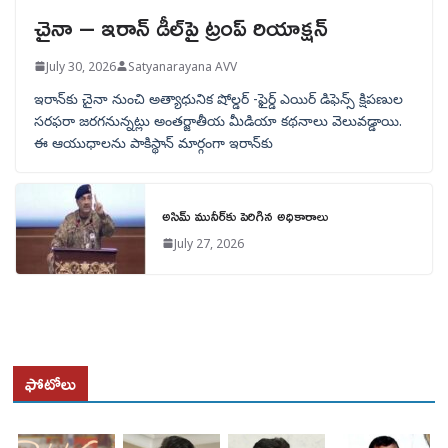
చైనా – ఇరాన్ డీల్‌పై ట్రంప్ రియాక్షన్
July 30, 2026
Satyanarayana AVV
ఇరాన్‌కు చైనా నుంచి అత్యాధునిక షోల్డర్‌ -ఫైర్డ్ ఎయిర్ డిఫెన్స్ క్షిపణుల
సరఫరా జరగనున్నట్లు అంతర్జాతీయ మీడియా కథనాలు వెలువడ్డాయి.
ఈ ఆయుధాలను పాకిస్థాన్‌ మార్గంగా ఇరాన్‌కు
అసిమ్ మునీర్‌కు పెరిగిన అధికారాలు
July 27, 2026
ఫోటోలు