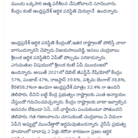
ముందు ఒక్కసారి ఆత్మ పరీశీలన చేసుకోవాలని సూచించారు.
కేంద్రం కంటే ఆంధ్రప్రదేశ్ ఆర్ధిక పరిస్థితి మెరుగ్గానే ఉందన్నారు.
ఆంధ్రప్రదేశ్ ఆర్ధిక పరిస్థితి కేంద్రంతో,ఇతర రాష్ట్రాలతో పోలిస్తే చాలా
బాగుందన్నారని చెప్పారు విజయసాయిరెడ్డి. అసలు చంద్రబాబు
శ్రీలంక ఆర్ధిక పరిస్థితిని ఏపీతో పోల్చడం సరికాదన్నారు.
ఎగుమతుల విషయంలో శ్రీలంక కంటే ఏపీ ముందంజలో
ఉందన్నారు. అయితే 2021లో డెబిట్ జీఎస్డీపీ రేషియోలో కేంద్రం
57%, పంజాబ్ 47%, రాజస్థాన్ 39.8%, పశ్చిమ బెంగాల్ 38.8%,
కేరళ38.3%గా ఉండగా ఆంధ్రప్రదేశ్ మాత్రం 32.4% గా ఉందని
తెలిపారు. దీనిని బట్టి కేంద్ర ప్రభుత్వం రాష్ట్రాలకు ఎంత అన్యాయం
చేస్తుందో గమనించవచ్చన్నారు. కేంద్రం రాష్ట్రాలకు వాటా ఇవ్వాల్సిన
అవసరం లేకుండా సెస్, సర్ ఛార్జీలను పంచుకుంటూ పోతుందని
తెలిపారు. గత గణాంకాలను చూసుకుంటే చంద్రబాబు ఏ విధంగా
ఏపీని అప్పుల్లో ముంచేత్తారో అర్ధమవుతుందన్నారు. వైసీపీ ప్రభుత్వ
హయాంలో దాదాపు 2 ఏళ్లు కరోనా కారణంగా ప్రజల ఆర్థిక