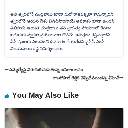
అతి త్వరలోనే చంద్రబాబు కూడా మరో రాజపక్సలా కానున్నారని…
త్వరలోనే ఆయన దేశం విడిచిపారిపోయే అవకాశం కూడా ఉందని
తెలిపారు. అయితే చంద్రబాబు తన ప్రభుత్వ హాయాంలో కేవలం
ఐదుగురు వ్యక్తుల ప్రయోజనాల కోసమే అనుక్షణం కష్టపడ్డారని..
ఏపీ ప్రజలకు ఎటువంటి ఉపకారం చేయలేదని వైసీపీ ఎంపీ
విజయసాయి రెడ్డి విమర్శించారు.
ఎమ్మెల్యేపై విరుచుకుపడుతున్న జనగాం జనం
రాజగోపాల్ రెడ్డికి చెప్పేదేముందన్న వీహెచ్
You May Also Like