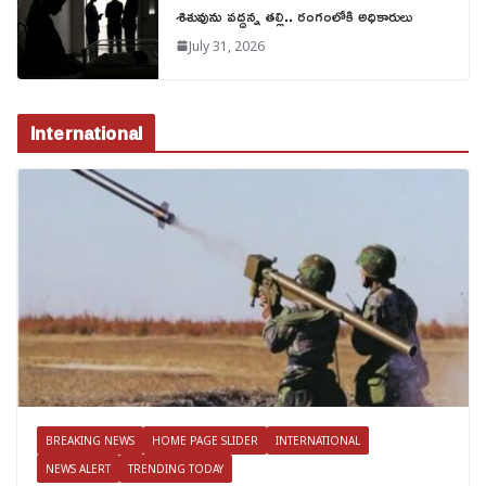
శిశువును వద్దన్న తల్లి.. రంగంలోకి అధికారులు
July 31, 2026
International
BREAKING NEWS
HOME PAGE SLIDER
INTERNATIONAL
NEWS ALERT
TRENDING TODAY